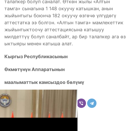
талапкер болуп саналат. Өткөн жылы «Алтын
тамга» сынагына 1 148 окуучу катышкан, анын
жыйынтыгы боюнча 182 окуучу өзгөчө үлгүдөгү
аттестатка ээ болгон. «Алтын тамга» мамлекеттик
жыйынтыктоочу аттестациясына катышуу
милдеттүү болуп саналбайт, ар бир талапкер ага өз
ыктыяры менен катыша алат.
Кыргыз Республикасынын
Өкмөтүнүн Аппаратынын
маалыматтык камсыздоо бөлүмү
Бөлүшүү
Комментарийлер