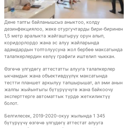
Дене тапты байланышсыз аныктоо, колду
дезинфекциялоо, жеке отургучтарды бири-биринен
1,5 метр аралыкта жайгаштыруу орун алып,
коридорлордо жана эс алуу жайларында
адамдардын топтолуусуна жол бербөө максатында
талапкерлердин келүү графиги иштелип чыккан.
Өзгөчө үлгүдөгү аттестатты алууга талапкерлер
ыкчамдык жана объективдүүлүк максатында
тестти планшет аркылуу тапшырышат, ал эми анын
жалпы жыйынтыгы бүтүрүүчүгө жана байкоочу
эксперттерге автоматтык түрдө жеткиликтүү
болот.
Белгилесек, 2019-2020-окуу жылында 1 345
бүтүрүүчү өзгөчө үлгүдөгү аттестат алууга