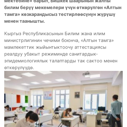
мектебине» барып, Бишкек шаарынын жалпы
билим берүү мекемелери үчүн өткөрүлгөн «Алтын
тамга» көзкарандысыз тестирлөөсүнүн жүрүшү
менен таанышты.
Кыргыз Республикасынын Билим жана илим
министрлигинин чечими боюнча, «Алтын тамга»
мамлекеттик жыйынтыктоочу аттестациясы
реалдуу убакыт режиминде санитардык-
эпидемиологиялык талаптарды так сактоо менен
өткөрүлүүдө.