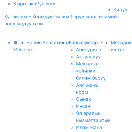
Кыргызча
Русский
Кирүү
Кутбилим – Коомдук-билим берүү жана илимий-
популярдуу гезит
Башкы
Аналитика
Жаңылыктар
Методик
Меню
бет
Абитуриент
иштер
Актуалдуу
Мектепке
чейинки
билим берүү
Аял жана
коом
Сынак
Инсан
Эл аралык
кызматташтык
Илим жана