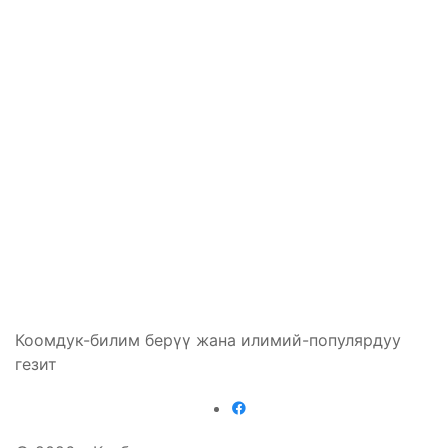
Коомдук-билим берүү жана илимий-популярдуу
гезит