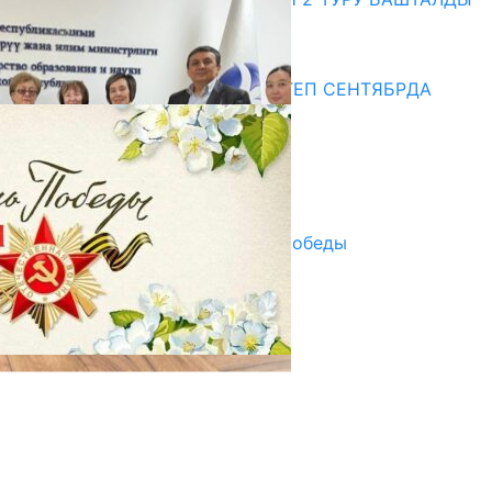
20.07.2026
Медиа
СУЗАКТА 750 ОРУНДУУ МЕКТЕП СЕНТЯБРДА
ПАЙДАЛАНУУГА БЕРИЛЕТ
07.08.2025
Улуу Жеңиштин жандуу сөзү
29.04.2025
Награды в преддверии Дня Победы
29.04.2025