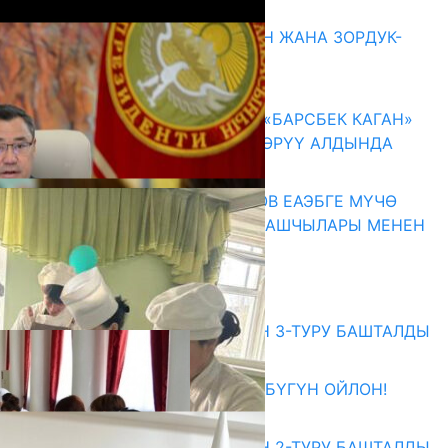
Акыркы жаңылыктар
ГЕНДЕРДИК БАСМЫРЛООДОН ЖАНА ЗОРДУК-
ЗОМБУЛУКТАН КОРГОО
07.08.2026
КЫРГЫЗ ТАРЫХЫ ТАСМАДА: «БАРСБЕК КАГАН»
КӨРКӨМ ТАСМАСЫ ЖАРЫК КӨРҮҮ АЛДЫНДА
07.08.2026
ПРЕЗИДЕНТ САДЫР ЖАПАРОВ ЕАЭБГЕ МҮЧӨ
МАМЛЕКЕТТЕРДИН ӨКМӨТ БАШЧЫЛАРЫ МЕНЕН
ЖОЛУГУШТУ
07.08.2026
Абитуриент
ЖОЖДОРГО КАБЫЛ АЛУУНУН 3-ТУРУ БАШТАЛДЫ
27.07.2026
ӨЗҮҢДҮН КЕЛЕЧЕГИҢ ҮЧҮН БҮГҮН ОЙЛОН!
20.07.2026
ЖОЖДОРГО КАБЫЛ АЛУУНУН 2-ТУРУ БАШТАЛДЫ