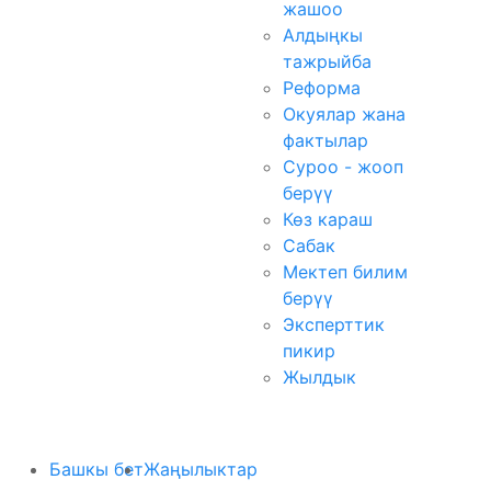
жашоо
Алдыңкы
тажрыйба
Реформа
Окуялар жана
фактылар
Суроо - жооп
берүү
Көз караш
Сабак
Мектеп билим
берүү
Эксперттик
пикир
Жылдык
Башкы бет
Жаңылыктар