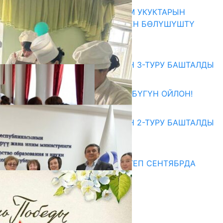
КЫРГЫЗ ЭКСПЕРТТЕРИ АДАМ УКУКТАРЫН
ОКУТУУ ТАЖРЫЙБАСЫ МЕНЕН БӨЛҮШҮШТҮ
06.08.2026
Абитуриент
ЖОЖДОРГО КАБЫЛ АЛУУНУН 3-ТУРУ БАШТАЛДЫ
27.07.2026
ӨЗҮҢДҮН КЕЛЕЧЕГИҢ ҮЧҮН БҮГҮН ОЙЛОН!
20.07.2026
ЖОЖДОРГО КАБЫЛ АЛУУНУН 2-ТУРУ БАШТАЛДЫ
20.07.2026
Медиа
СУЗАКТА 750 ОРУНДУУ МЕКТЕП СЕНТЯБРДА
ПАЙДАЛАНУУГА БЕРИЛЕТ
07.08.2025
Улуу Жеңиштин жандуу сөзү
29.04.2025