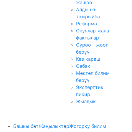
жашоо
Алдыңкы
тажрыйба
Реформа
Окуялар жана
фактылар
Суроо - жооп
берүү
Көз караш
Сабак
Мектеп билим
берүү
Эксперттик
пикир
Жылдык
Башкы бет
Жаңылыктар
Жогорку билим