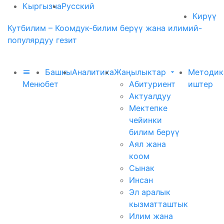
Кыргызча
Русский
Кирүү
Кутбилим – Коомдук-билим берүү жана илимий-
популярдуу гезит
Башкы
Аналитика
Жаңылыктар
Методик
Меню
бет
Абитуриент
иштер
Актуалдуу
Мектепке
чейинки
билим берүү
Аял жана
коом
Сынак
Инсан
Эл аралык
кызматташтык
Илим жана