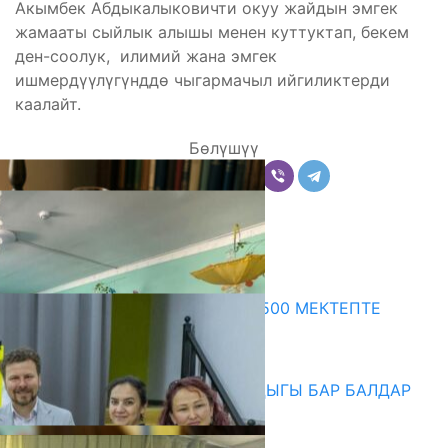
Акымбек Абдыкалыковичти окуу жайдын эмгек
жамааты сыйлык алышы менен куттуктап, бекем
ден-соолук, илимий жана эмгек
ишмердүүлүгүнддө чыгармачыл ийгиликтерди
каалайт.
Бөлүшүү
Комментарийлер
Акыркы жаңылыктар
ПРЕЗИДЕНТТИН ЖАРЛЫГЫ: 500 МЕКТЕПТЕ
ШАХМАТ ИЙРИМИ АЧЫЛАТ
06.08.2026
СҮЛҮКТҮ: ӨЗГӨЧӨ МУКТАЖДЫГЫ БАР БАЛДАР
ҮЧҮН БОРБОР АЧЫЛДЫ
06.08.2026