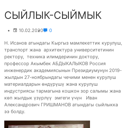
СЫЙЛЫК-СЫЙМЫК
10.02.2020
0
Н. Исанов атындагы Кыргыз мамлекеттик курулуш,
транспорт жана архитектура университетинин
ректору, техника илимдеринин доктору,
профессор Акымбек АБДЫКАЛЫКОВ Россия
инженердик академиясынын Президиумунун 2019-
жылдын 27-ноябрындагы чечими менен курулуш
материалдарын өндүрүшү жана курулуш
индустриясы тармагына кошкон зор салымы жана
көп жылдык үзүрлүү эмгеги үчүн
Иван
Александрович ГРИШМАНОВ атындагы сыйлыкка
ээ болду.