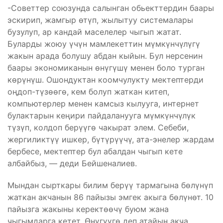
-Советтер союзунда салынган обьекттердин баары
эскирип, жамгыр өтүп, жылытуу системалары
бузулуп, ар кандай маселелер чыгып жатат.
Буларды жоюу үчүн мамлекеттин мүмкүнчүлүгү
жакын арада болушу абдан кыйын. Бул нерсенин
баары экономиканын өнүгүшү менен боло турган
көрүнүш. Ошондуктан коомчулукту мектептерди
оңдоп-түзөөгө, кем болуп жаткан китеп,
компьютерлер менен камсыз кылууга, интернет
булактарын кеңири пайдаланууга мүмкүнчүлүк
түзүп, колдоп берүүгө чакырат элем. Себеби,
жергиликтүү ишкер, бүтүрүүчү, ата-энелер жардам
бербесе, мектептер бул абалдан чыгып кете
албайбыз, — деди Бейшеналиев.
Мындан сырткары билим берүү тармагына бөлүнүп
жаткан акчанын 86 пайызы эмгек акыга бөлүнөт. 10
пайызга жакыны керектөөчү буюм жана
чыгымдарга кетет. Өнүгүүгө деп атайын акча