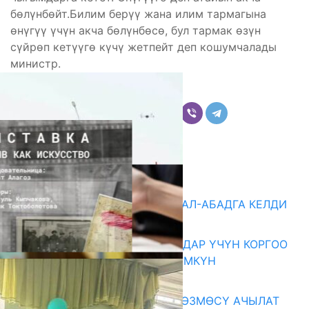
бөлүнбөйт.Билим берүү жана илим тармагына
өнүгүү үчүн акча бөлүнбөсө, бул тармак өзүн
сүйрөп кетүүгө күчү жетпейт деп кошумчалады
министр.
Бөлүшүү
Комментарийлер
Акыркы жаңылыктар
«БИРИМДИК КЕРБЕНИ» ЖАЛАЛ-АБАДГА КЕЛДИ
07.08.2026
КОРРУПЦИЯНЫ КАБАРЛАГАНДАР ҮЧҮН КОРГОО
ЧАРАЛАРЫ КҮЧӨТҮЛҮШҮ МҮМКҮН
07.08.2026
«АРХИВ – ИСКУССТВО» КӨРГӨЗМӨСҮ АЧЫЛАТ