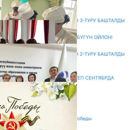
07.08.2026
Абитуриент
ЖОЖДОРГО КАБЫЛ АЛУУНУН 3-ТУРУ БАШТАЛДЫ
27.07.2026
ӨЗҮҢДҮН КЕЛЕЧЕГИҢ ҮЧҮН БҮГҮН ОЙЛОН!
20.07.2026
ЖОЖДОРГО КАБЫЛ АЛУУНУН 2-ТУРУ БАШТАЛДЫ
20.07.2026
Медиа
СУЗАКТА 750 ОРУНДУУ МЕКТЕП СЕНТЯБРДА
ПАЙДАЛАНУУГА БЕРИЛЕТ
07.08.2025
Улуу Жеңиштин жандуу сөзү
29.04.2025
Награды в преддверии Дня Победы
29.04.2025