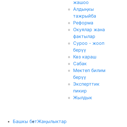
жашоо
Алдыңкы
тажрыйба
Реформа
Окуялар жана
фактылар
Суроо - жооп
берүү
Көз караш
Сабак
Мектеп билим
берүү
Эксперттик
пикир
Жылдык
Башкы бет
Жаңылыктар