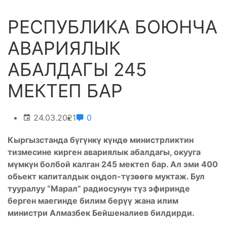
РЕСПУБЛИКА БОЮНЧА
АВАРИЯЛЫК
АБАЛДАГЫ 245
МЕКТЕП БАР
24.03.2021
0
Кыргызстанда бүгүнкү күндө министрликтин
тизмесине кирген авариялык абалдагы, окууга
мүмкүн болбой калган 245 мектеп бар. Ал эми 400
обьект капиталдык оңдоп-түзөөгө муктаж. Бул
тууралуу “Марал” радиосунун түз эфиринде
берген маегинде билим берүү жана илим
министри Алмазбек Бейшеналиев билдирди.