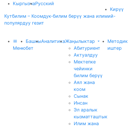
Кыргызча
Русский
Кирүү
Кутбилим – Коомдук-билим берүү жана илимий-
популярдуу гезит
Башкы
Аналитика
Жаңылыктар
Методик
Меню
бет
Абитуриент
иштер
Актуалдуу
Мектепке
чейинки
билим берүү
Аял жана
коом
Сынак
Инсан
Эл аралык
кызматташтык
Илим жана