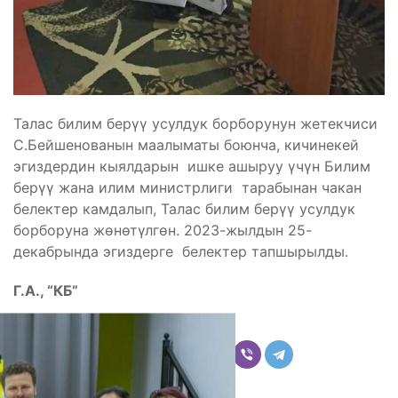
Талас билим берүү усулдук борборунун жетекчиси
С.Бейшенованын маалыматы боюнча, кичинекей
эгиздердин кыялдарын ишке ашыруу үчүн Билим
берүү жана илим министрлиги тарабынан чакан
белектер камдалып, Талас билим берүү усулдук
борборуна жөнөтүлгөн. 2023-жылдын 25-
декабрында эгиздерге белектер тапшырылды.
Г.А., “КБ”
Бөлүшүү
Комментарийлер