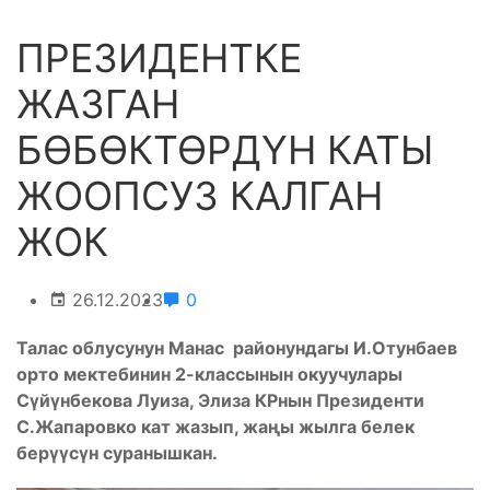
ПРЕЗИДЕНТКЕ
ЖАЗГАН
БӨБӨКТӨРДҮН КАТЫ
ЖООПСУЗ КАЛГАН
ЖОК
26.12.2023
0
Талас облусунун Манас районундагы И.Отунбаев
орто мектебинин 2-классынын окуучулары
Сүйүнбекова Луиза, Элиза КРнын Президенти
С.Жапаровко кат жазып, жаңы жылга белек
берүүсүн суран
ышкан.