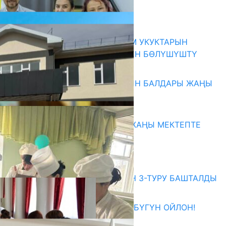
Акыркы жаңылыктар
КЫРГЫЗ ЭКСПЕРТТЕРИ АДАМ УКУКТАРЫН
ОКУТУУ ТАЖРЫЙБАСЫ МЕНЕН БӨЛҮШҮШТҮ
06.08.2026
ОШ: САВАЙ-АРЫК АЙЫЛЫНЫН БАЛДАРЫ ЖАҢЫ
БАЛА БАКЧАГА БАРАТ
06.08.2026
СУЗАК: ЖАҢЫ ОКУУ ЖЫЛЫ ЖАҢЫ МЕКТЕПТЕ
БАШТАЛАТ
06.08.2026
Абитуриент
ЖОЖДОРГО КАБЫЛ АЛУУНУН 3-ТУРУ БАШТАЛДЫ
27.07.2026
ӨЗҮҢДҮН КЕЛЕЧЕГИҢ ҮЧҮН БҮГҮН ОЙЛОН!
20.07.2026