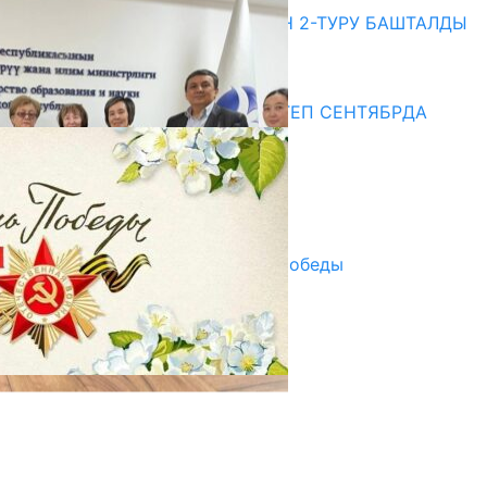
ЖОЖДОРГО КАБЫЛ АЛУУНУН 2-ТУРУ БАШТАЛДЫ
20.07.2026
Медиа
СУЗАКТА 750 ОРУНДУУ МЕКТЕП СЕНТЯБРДА
ПАЙДАЛАНУУГА БЕРИЛЕТ
07.08.2025
Улуу Жеңиштин жандуу сөзү
29.04.2025
Награды в преддверии Дня Победы
29.04.2025