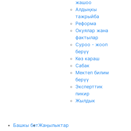
жашоо
Алдыңкы
тажрыйба
Реформа
Окуялар жана
фактылар
Суроо - жооп
берүү
Көз караш
Сабак
Мектеп билим
берүү
Эксперттик
пикир
Жылдык
Башкы бет
Жаңылыктар