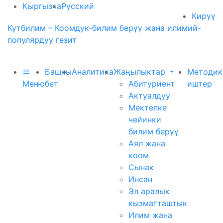
Кыргызча
Русский
Кирүү
Кутбилим – Коомдук-билим берүү жана илимий-
популярдуу гезит
Башкы
Аналитика
Жаңылыктар
Методик
Меню
бет
Абитуриент
иштер
Актуалдуу
Мектепке
чейинки
билим берүү
Аял жана
коом
Сынак
Инсан
Эл аралык
кызматташтык
Илим жана