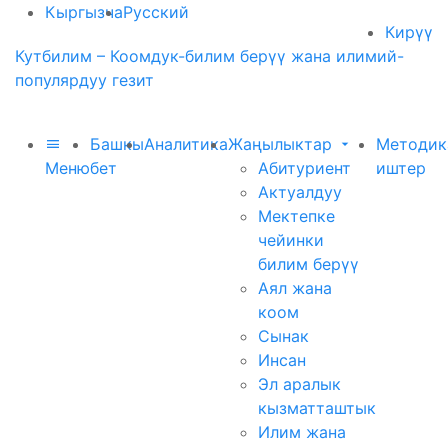
Кыргызча
Русский
Кирүү
Кутбилим – Коомдук-билим берүү жана илимий-
популярдуу гезит
Башкы
Аналитика
Жаңылыктар
Методик
Меню
бет
Абитуриент
иштер
Актуалдуу
Мектепке
чейинки
билим берүү
Аял жана
коом
Сынак
Инсан
Эл аралык
кызматташтык
Илим жана