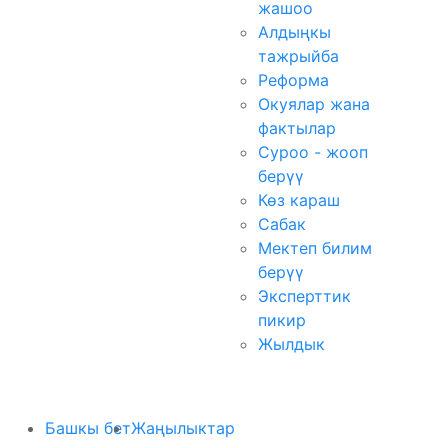
жашоо
Алдыңкы
тажрыйба
Реформа
Окуялар жана
фактылар
Суроо - жооп
берүү
Көз караш
Сабак
Мектеп билим
берүү
Эксперттик
пикир
Жылдык
Башкы бет
Жаңылыктар