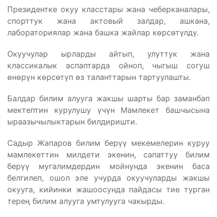
Президентке окуу класстары жана чеберканалары,
спорттук жана актовый залдар, ашкана,
лабораториялар жана башка жайлар көрсөтүлдү.
Окуучулар ырларды айтып, улуттук жана
классикалык аспаптарда ойноп, чыгыш согуш
өнөрүн көрсөтүп өз таланттарын тартуулашты.
Балдар билим алууга жакшы шарты бар заманбап
мектептин курулушу үчүн Мамлекет башчысына
ыраазычылыктарын билдиришти.
Садыр Жапаров билим берүү мекемелерин куруу
мамлекеттин милдети экенин, сапаттуу билим
берүү мугалимдердин мойнунда экенин баса
белгилеп, ошол эле учурда окуучуларды жакшы
окууга, кийинки жашоосунда пайдасы тие турган
терең билим алууга умтулууга чакырды.