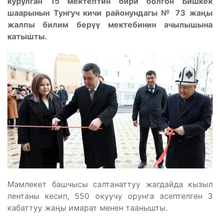
курулган 15 мектептин бири болгон Бишкек
шаарынын Тунгуч кичи районундагы № 73 жаңы
жалпы билим берүү мектебинин ачылышына
катышты.
Мамлекет башчысы салтанаттуу жагдайда кызыл
лентаны кесип, 550 окуучу орунга эсептелген 3
кабаттуу жаңы имарат менен таанышты.