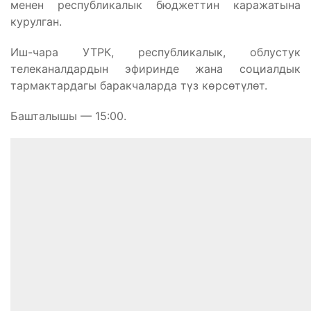
менен республикалык бюджеттин каражатына
курулган.
Иш-чара УТРК, республикалык, облустук
телеканалдардын эфиринде жана социалдык
тармактардагы баракчаларда түз көрсөтүлөт.
Башталышы — 15:00.