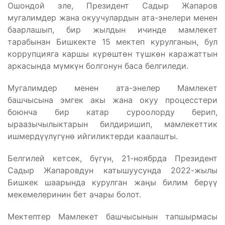
Ошондой эле, Президент Садыр Жапаров
мугалимдер жана окуучулардын ата-энелери менен
баарлашып, бир жылдын ичинде мамлекет
тарабынан Бишкекте 15 мектеп курулганын, бул
коррупцияга каршы күрөштөн түшкөн каражаттын
аркасында мүмкүн болгонун баса белгиледи.
Мугалимдер менен ата-энелер Мамлекет
башчысына эмгек акы жана окуу процесстери
боюнча бир катар суроолорду берип,
ыраазычылыктарын билдиришип, мамлекеттик
ишмердүүлүгүнө ийгиликтерди каалашты.
Белгилей кетсек, бүгүн, 21-ноябрда Президент
Садыр Жапаровдун катышуусунда 2022-жылы
Бишкек шаарында курулган жаңы билим берүү
мекемелеринин бет ачары болот.
Мектептер Мамлекет башчысынын тапшырмасы