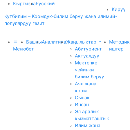
Кыргызча
Русский
Кирүү
Кутбилим – Коомдук-билим берүү жана илимий-
популярдуу гезит
Башкы
Аналитика
Жаңылыктар
Методик
Меню
бет
Абитуриент
иштер
Актуалдуу
Мектепке
чейинки
билим берүү
Аял жана
коом
Сынак
Инсан
Эл аралык
кызматташтык
Илим жана