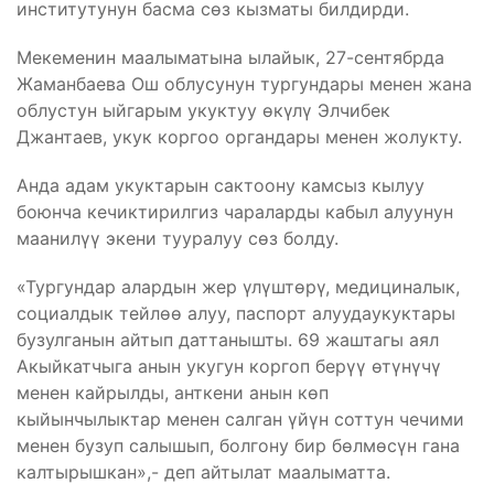
институтунун басма сөз кызматы билдирди.
Мекеменин маалыматына ылайык, 27-сентябрда
Жаманбаева Ош облусунун тургундары менен жана
облустун ыйгарым укуктуу өкүлү Элчибек
Джантаев, укук коргоо органдары менен жолукту.
Анда адам укуктарын сактоону камсыз кылуу
боюнча кечиктирилгиз чараларды кабыл алуунун
маанилүү экени тууралуу сөз болду.
«Тургундар алардын жер үлүштөрү, медициналык,
социалдык тейлөө алуу, паспорт алуудаукуктары
бузулганын айтып даттанышты. 69 жаштагы аял
Акыйкатчыга анын укугун коргоп берүү өтүнүчү
менен кайрылды, анткени анын көп
кыйынчылыктар менен салган үйүн соттун чечими
менен бузуп салышып, болгону бир бөлмөсүн гана
калтырышкан»,- деп айтылат маалыматта.