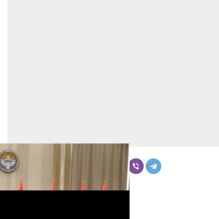
Бөлүшүү
Комментарийлер