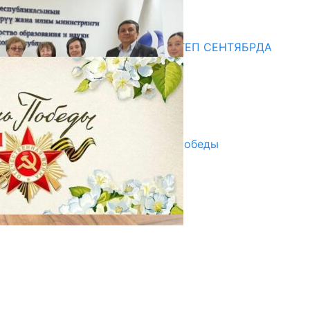
20.07.2026
Медиа
СУЗАКТА 750 ОРУНДУУ МЕКТЕП СЕНТЯБРДА
ПАЙДАЛАНУУГА БЕРИЛЕТ
07.08.2025
Улуу Жеңиштин жандуу сөзү
29.04.2025
Награды в преддверии Дня Победы
29.04.2025