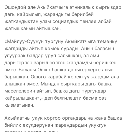
Ошондой эле Акыйкатчыга этникалык кыргыздар
дагы кайрылып, жарандыгы берилбей
жаткандыктан улам социалдык тейлөө албай
жатышканын айтышкан.
«Майлуу-Суунун тургуну Акыйкатчыга төмөнкү
жагдайды айтып көмөк сурады. Анын баласын
улуураак балдар уруп салышкан, ал эми
дарыгерлер зарыл болгон жардамды беришкен
эмес. Баланы Ошко башка дарыгерлерге алып
барышкан. Ошого карабай керектүү жардам ала
алышкан эмес. Мындан сырткары дагы башка
маселелерин айтып, башка дагы тургундар
кайрылышкан»,- деп белгилешти басма сөз
кызматынан.
Акыйкатчы укук коргоо органдарына жана башка
бийлик өкүлдөрүнөн жарандардын укукгун