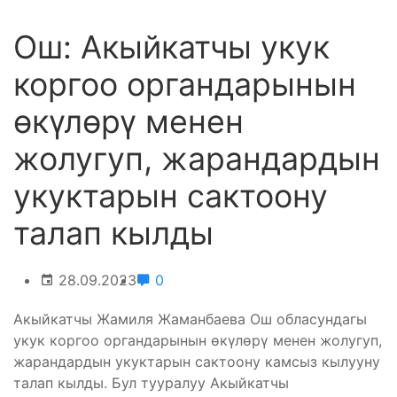
Ош: Акыйкатчы укук
коргоо органдарынын
өкүлөрү менен
жолугуп, жарандардын
укуктарын сактоону
талап кылды
28.09.2023
0
Акыйкатчы Жамиля Жаманбаева Ош обласундагы
укук коргоо органдарынын өкүлөрү менен жолугуп,
жарандардын укуктарын сактоону камсыз кылууну
талап кылды. Бул тууралуу Акыйкатчы