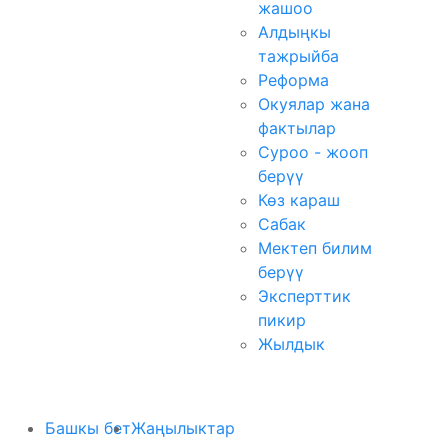
жашоо
Алдыңкы
тажрыйба
Реформа
Окуялар жана
фактылар
Суроо - жооп
берүү
Көз караш
Сабак
Мектеп билим
берүү
Эксперттик
пикир
Жылдык
Башкы бет
Жаңылыктар