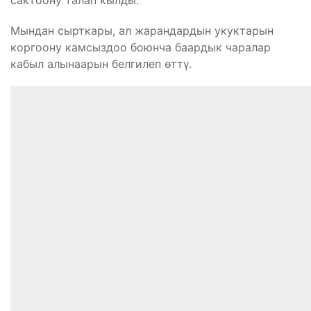
сактоону талап кылды.
Мындан сырткары, ал жарандардын укуктарын
коргоону камсыздоо боюнча баардык чаралар
кабыл алынаарын белгилеп өттү.