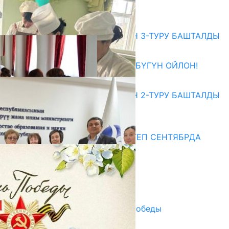
06.08.2026
Абитуриент
ЖОЖДОРГО КАБЫЛ АЛУУНУН 3-ТУРУ БАШТАЛДЫ
27.07.2026
ӨЗҮҢДҮН КЕЛЕЧЕГИҢ ҮЧҮН БҮГҮН ОЙЛОН!
20.07.2026
ЖОЖДОРГО КАБЫЛ АЛУУНУН 2-ТУРУ БАШТАЛДЫ
20.07.2026
Медиа
СУЗАКТА 750 ОРУНДУУ МЕКТЕП СЕНТЯБРДА
ПАЙДАЛАНУУГА БЕРИЛЕТ
07.08.2025
Улуу Жеңиштин жандуу сөзү
29.04.2025
Награды в преддверии Дня Победы
29.04.2025