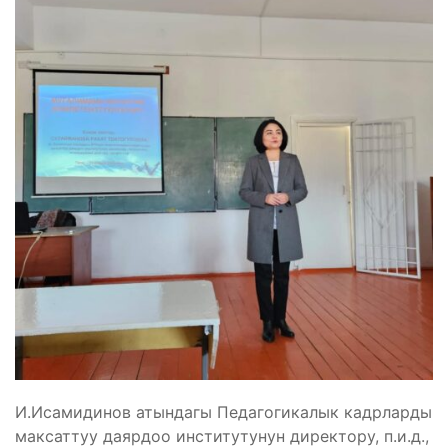
И.Исамидинов атындагы Педагогикалык кадрларды
максаттуу даярдоо институтунун директору, п.и.д.,