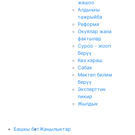
жашоо
Алдыңкы
тажрыйба
Реформа
Окуялар жана
фактылар
Суроо - жооп
берүү
Көз караш
Сабак
Мектеп билим
берүү
Эксперттик
пикир
Жылдык
Башкы бет
Жаңылыктар