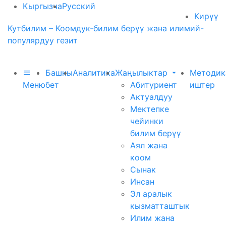
Кыргызча
Русский
Кирүү
Кутбилим – Коомдук-билим берүү жана илимий-
популярдуу гезит
Башкы
Аналитика
Жаңылыктар
Методик
Меню
бет
Абитуриент
иштер
Актуалдуу
Мектепке
чейинки
билим берүү
Аял жана
коом
Сынак
Инсан
Эл аралык
кызматташтык
Илим жана