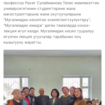
профессор Рахат Сулайманова Талас мамлекеттик
университетинин студенттерине жана
магистранттарына жана окутуучуларына
“Мугалимдин кесиптик компетенттүүлүктөрү”,
“Мугалимдик имидж” деген темаларда конок-
лекция өтүп келди. Мугалимдик кесип тууралуу
өтүлгөн лекция угуучулар тарабынан чоң
кызыгууну жаратты.