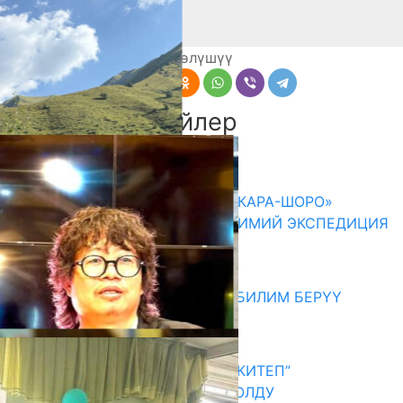
Бөлүшүү
Комментарийлер
Акыркы жаңылыктар
ОШМУНУН ОКУТУУЧУЛАРЫ «КАРА-ШОРО»
ЖАРАТЫЛЫШ ПАРКЫНДА ИЛИМИЙ ЭКСПЕДИЦИЯ
ӨТКӨРҮШТҮ
06.08.2026
МЭР АЙБЕК ДЖУНУШАЛИЕВ БИЛИМ БЕРҮҮ
МЕКЕМЕЛЕРИН КЫДЫРДЫ
06.08.2026
АКЫН А.ИСМАИЛОВ “АЛТЫН КИТЕП”
СЫЙЛЫГЫНЫН ЛАУРЕАТЫ БОЛДУ