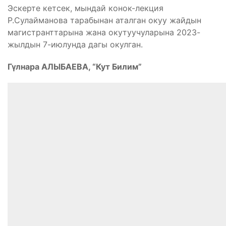
Эскерте кетсек, мындай конок-лекция
Р.Сулайманова тарабынан аталган окуу жайдын
магистранттарына жана окутуучуларына 2023-
жылдын 7-июлунда дагы окулган.
Гүлнара АЛЫБАЕВА, “Кут Билим”