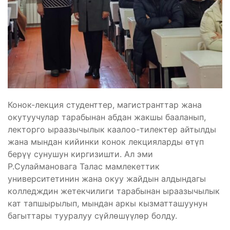
Конок-лекция студенттер, магистранттар жана
окутуучулар тарабынан абдан жакшы бааланып,
лекторго ыраазычылык каалоо-тилектер айтылды
жана мындан кийинки конок лекцияларды өтүп
берүү сунушун киргизишти. Ал эми
Р.Сулаймановага Талас мамлекеттик
университетинин жана окуу жайдын алдындагы
колледждин жетекчилиги тарабынан ыраазычылык
кат тапшырылып, мындан аркы кызматташуунун
багыттары тууралуу сүйлөшүүлөр болду.