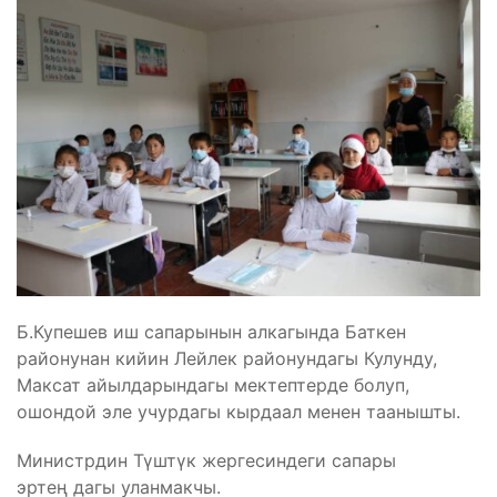
Б.Купешев иш сапарынын алкагында Баткен
районунан кийин Лейлек районундагы Кулунду,
Максат айылдарындагы мектептерде болуп,
ошондой эле учурдагы кырдаал менен таанышты.
Министрдин Түштүк жергесиндеги сапары
эртең дагы уланмакчы.