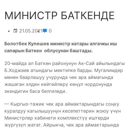
МИНИСТР БАТКЕНДЕ
21.05.2021
0
Болотбек Купешев министр катары алгачкы иш
сапарын Баткен облусунан баштады.
20-майда ал Баткен районунун Ак-Сай айылындагы
Б.Ходжаев атындагы мектепке барды. Мугалимдер
менен баарлашуу учурунда чек ара аймагында
жашаган элдин көйгөйлөрү көңүл чордонунда
экендигин баса белгиледи.
— Кыргыз-тажик чек ара аймактарындагы соңку
куралдуу кагылышуунун кесепеттерин жоюу үчүн
Министрлер кабинети комплекстүү иштерди
жүргүзүп жатат. Айрыкча, чек ара аймактарында