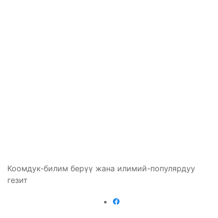
Коомдук-билим берүү жана илимий-популярдуу
гезит