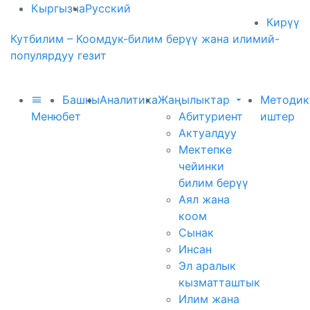
Кыргызча
Русский
Кирүү
Кутбилим – Коомдук-билим берүү жана илимий-
популярдуу гезит
Башкы
Аналитика
Жаңылыктар
Методик
Меню
бет
Абитуриент
иштер
Актуалдуу
Мектепке
чейинки
билим берүү
Аял жана
коом
Сынак
Инсан
Эл аралык
кызматташтык
Илим жана