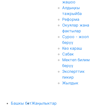
жашоо
Алдыңкы
тажрыйба
Реформа
Окуялар жана
фактылар
Суроо - жооп
берүү
Көз караш
Сабак
Мектеп билим
берүү
Эксперттик
пикир
Жылдык
Башкы бет
Жаңылыктар