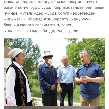
жашаган элдин социалдык маселелерин чечүүгө
өзгөчө көңүл бурулууда. Кыргызстандын эли, анын
ичинде, мугалимдер мурда болуп көрбөгөндөй
ынтымагын, биримдигин көрсөтүшкөнү үчүн
баарыңыздарга таазим этип, терең
ыраазычылыгымды билдирем, — деди.