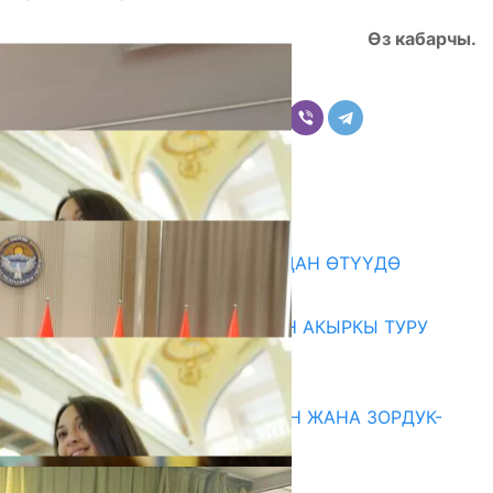
Өз кабарчы.
Бөлүшүү
Комментарийлер
Акыркы жаңылыктар
199 ТРЕНЕР МУГАЛИМ ОКУУДАН ӨТҮҮДӨ
10.08.2026
ЖОЖДОРГО КАБЫЛ АЛУУНУН АКЫРКЫ ТУРУ
СТАРТ АЛДЫ
10.08.2026
ГЕНДЕРДИК БАСМЫРЛООДОН ЖАНА ЗОРДУК-
ЗОМБУЛУКТАН КОРГОО
07.08.2026