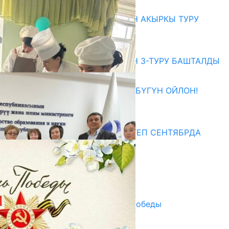
Абитуриент
ЖОЖДОРГО КАБЫЛ АЛУУНУН АКЫРКЫ ТУРУ
СТАРТ АЛДЫ
10.08.2026
ЖОЖДОРГО КАБЫЛ АЛУУНУН 3-ТУРУ БАШТАЛДЫ
27.07.2026
ӨЗҮҢДҮН КЕЛЕЧЕГИҢ ҮЧҮН БҮГҮН ОЙЛОН!
20.07.2026
Медиа
СУЗАКТА 750 ОРУНДУУ МЕКТЕП СЕНТЯБРДА
ПАЙДАЛАНУУГА БЕРИЛЕТ
07.08.2025
Улуу Жеңиштин жандуу сөзү
29.04.2025
Награды в преддверии Дня Победы
29.04.2025