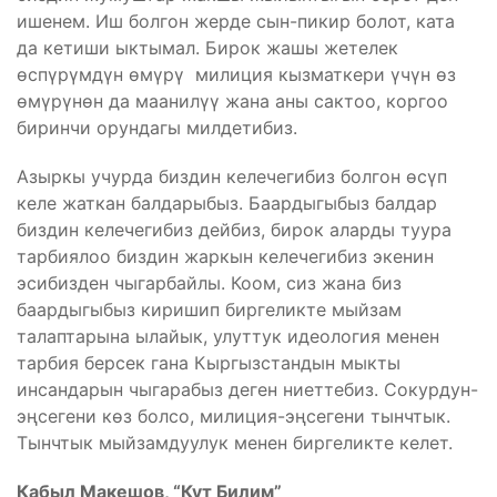
ишенем. Иш болгон жерде сын-пикир болот, ката
да кетиши ыктымал. Бирок жашы жетелек
өспүрүмдүн өмүрү милиция кызматкери үчүн өз
өмүрүнөн да маанилүү жана аны сактоо, коргоо
биринчи орундагы милдетибиз.
Азыркы учурда биздин келечегибиз болгон өсүп
келе жаткан балдарыбыз. Баардыгыбыз балдар
биздин келечегибиз дейбиз, бирок аларды туура
тарбиялоо биздин жаркын келечегибиз экенин
эсибизден чыгарбайлы. Коом, сиз жана биз
баардыгыбыз киришип биргеликте мыйзам
талаптарына ылайык, улуттук идеология менен
тарбия берсек гана Кыргызстандын мыкты
инсандарын чыгарабыз деген ниеттебиз. Сокурдун-
эңсегени көз болсо, милиция-эңсегени тынчтык.
Тынчтык мыйзамдуулук менен биргеликте келет.
Кабыл Макешов, “Кут Билим”