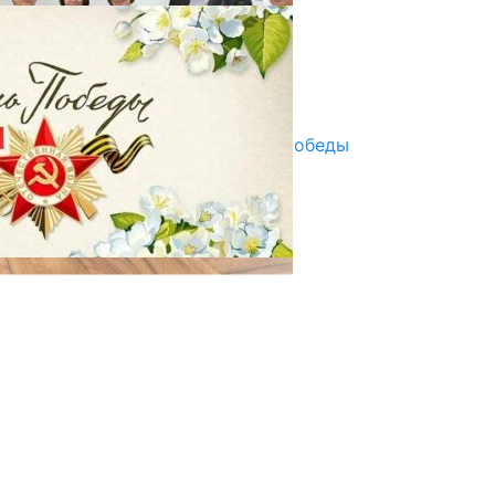
ПАЙДАЛАНУУГА БЕРИЛЕТ
07.08.2025
Улуу Жеңиштин жандуу сөзү
29.04.2025
Награды в преддверии Дня Победы
29.04.2025