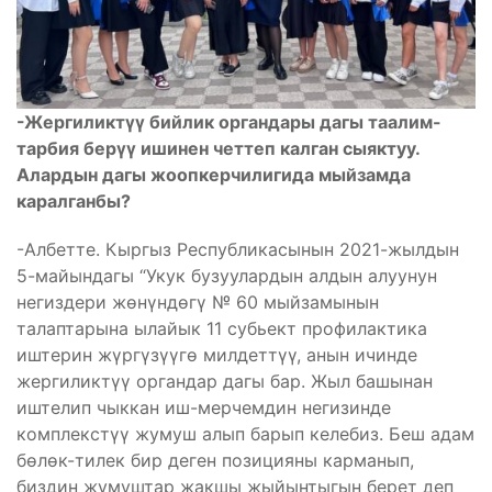
-Жергилик
түү бийлик органдары дагы таалим-
тарбия берүү ишинен четтеп калган сыяктуу.
Алардын дагы жоопкерчилигида мыйзамда
каралганбы?
-Албетте. Кыргыз Республикасынын 2021-жылдын
5-майындагы “Укук бузуулардын алдын алуунун
негиздери жөнүндөгү № 60 мыйзамынын
талаптарына ылайык 11 субьект профилактика
иштерин жүргүзүүгө милдеттүү, анын ичинде
жергиликтүү органдар дагы бар. Жыл башынан
иштелип чыккан иш-мерчемдин негизинде
комплекстүү жумуш алып барып келебиз. Беш адам
бөлөк-тилек бир деген позицияны карманып,
биздин жумуштар жакшы жыйынтыгын берет деп