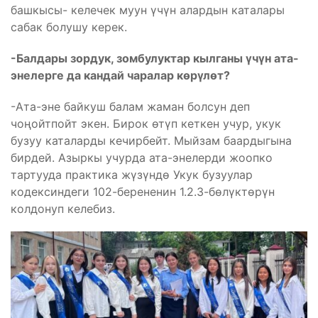
башкысы- келечек муун үчүн алардын каталары
сабак болушу керек.
-Балдары зордук, зомбулуктар кылганы үчүн ата-
энелерге да кандай чаралар көрүлөт?
-Ата-эне байкуш балам жаман болсун деп
чоңойтпойт экен. Бирок өтүп кеткен учур, укук
бузуу каталарды кечирбейт. Мыйзам баардыгына
бирдей. Азыркы учурда ата-энелерди жоопко
тартууда практика жүзүндө Укук бузуулар
кодексиндеги 102-берененин 1.2.3-бөлүктөрүн
колдонуп келебиз.