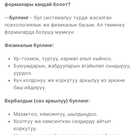
формалары кандай болот?
—
Буллинг
– бул системалуу түрдө жасалган
психологиялык же физикалык басым. Ал төмөнкү
формаларда болушу мүмкүн:
Физикалык буллинг:
Ур-токмок, түртүү, кармап алып кыйноо.
Буюумдарын, жабдууларын атайылап сындыруу,
уурдоо.
Күч колдонуу же коркутуу аркылуу өз эркине
баш ийдирүү.
Вербалдык (сөз аркылуу) буллинг:
Мазактоо, кемсинтүү, шылдыңдоо.
Кооптуу же кемсинткен сөздөрдү айтып
коркутуу.