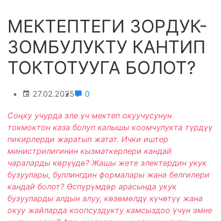
МЕКТЕПТЕГИ ЗОРДУК-
ЗОМБУЛУКТУ КАНТИП
ТОКТОТУУГА БОЛОТ?
27.02.2025
0
Соңку учурда эле үч мектеп окуучусунун
токмоктон каза болуп калышы коомчулукта түрдүү
пикирлерди жаратып жатат. Ички иштер
министрилигинин кызматкерлери кандай
чараларды көрүүдө? Жашы жете электердин укук
бузуулары, буллингдин формалары жана белгилери
кандай болот? Өспүрүмдөр арасында укук
бузууларды алдын алуу, көзөмөлдү күчөтүү жана
окуу жайларда коопсуздукту камсыздоо үчүн эмне