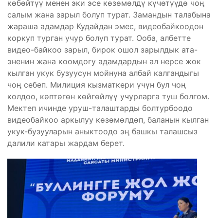
көбөйтүү менен эки эсе көзөмөлдү күчөтүүдө чоң
салым жана зарыл болуп турат. Замандын талабына
жараша адамдар Кудайдан эмес, видеобайкоодон
коркуп турган учур болуп турат. Ооба, албетте
видео-байкоо зарыл, бирок ошол зарылдык ата-
эненин жана коомдогу адамдардын ал нерсе жок
кылган укук бузуусун мойнуна албай калгандыгы
чоң себеп. Милиция кызматкери үчүн бул чоң
колдоо, көптөгөн көйгөйлүү учурларга туш болгом.
Мектеп ичинде уруш-талаштарды болтурбоодо
видеобайкоо аркылуу көзөмөлдөп, баланын кылган
укук-бузууларын аныктоодо эң башкы талашсыз
далили катары жардам берет.