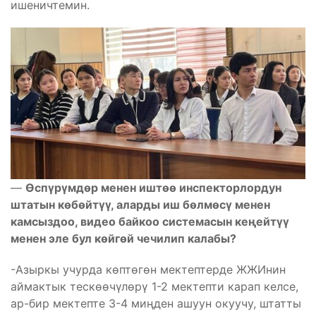
ишеничтемин.
—
Өспүрүмдөр менен иштөө инспекторлордун
штатын көбөйтүү, аларды иш бөлмөсү менен
камсыздоо, видео байкоо системасын кеңейтүү
менен эле бул көйгөй чечилип калабы?
-Азыркы учурда көптөгөн мектептерде ЖЖИнин
аймактык тескөөчүлөрү 1-2 мектепти карап келсе,
ар-бир мектепте 3-4 миңден ашуун окуучу, штатты