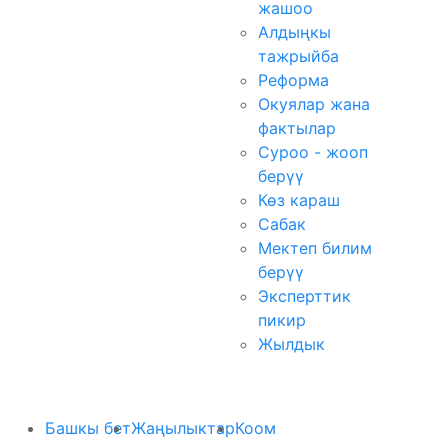
жашоо
Алдыңкы
тажрыйба
Реформа
Окуялар жана
фактылар
Суроо - жооп
берүү
Көз караш
Сабак
Мектеп билим
берүү
Эксперттик
пикир
Жылдык
Башкы бет
Жаңылыктар
Коом