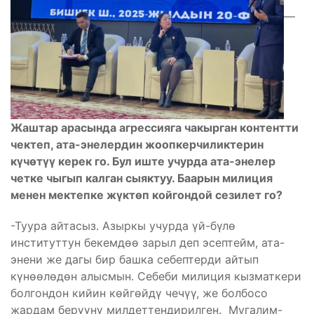
—
Жаштар арасында агрессияга чакырган контентти
чектеп, ата-энелердин жоопкерчиликтерин
күчөтүү керек го. Бул иште учурда ата-энелер
четке чыгып калган сыяктуу. Баарын милиция
менен мектепке жүктөп койгондой сезилет го?
-Туура айтасыз. Азыркы учурда үй-бүлө
институттун бекемдөө зарыл деп эсептейм, ата-
энени же дагы бир башка себептерди айтып
күнөөлөдөн алысмын. Себеби милиция кызматкери
болгондон кийин көйгөйдү чечүү, же болбосо
жардам берүүнү милдеттендирилген. Мугалим-