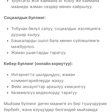
Уруксаты жок каймана ат коюу же каймана
мааниде жаман сөздөр менен кайрылуу.
Социалдык буллинг:
Тобунан бөлүп салуу, социалдык изоляцияга
дуушар кылуу.
Башкаларды ошол бала менен сүйлөшпөөгө
мажбурлоо.
Жаман ушактарды таратуу.
Кибер буллинг (онлайн коркутуу):
Интернетте шылдыңдоо, жаман
комментарийлерди жазуу.
Фейк аккаунттар аркылуу кемсинтүү.
Көзөмөлсүз видеолорду таратуу
Мыйзам буллинг деген мааниге эч бир түшүндүрмө
бербейт, жана өзүңүздөр билгендей мыйзамда