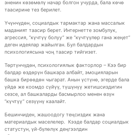
эненин көзөмөлү начар болгон учурда, бала көчө
таасирине тез берилет.
Үчүнчүдөн, социалдык тармактар жана массалык
маданият таасир берет. Интернетте зомбулук,
агрессия, “күчтүү болуу” же “күчтүүлөр гана жеңет”
деген идеялар жайылган. Бул балдардын
психологиясына чоң таасир тийгизет.
Төртүнчүдөн, психологиялык факторлор – Кээ бир
балдар өздөрүн башкара албайт, эмоцияларын
башка бирөөдөн чыгарат. Анын үстүнө, эгерде бала
үйдө же коомдо сүйүү, түшүнүү жетишсиздигин
сезсе, ал башкаларды басмырлоо менен өзүн
“күчтүү” сезүүнү каалайт.
Бешинчиден, жашоодогу теңсиздик жана
материалдык маселелер. Кээде балдар социалдык
статустун, үй-бүлөлүк деңгээлдин