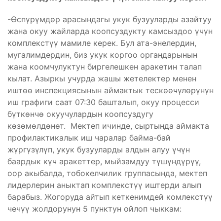
-Өспүрүмдөр арасындагы укук бузууларды азайтуу
жана окуу жайларда коопсуздукту камсыздоо үчүн
комплекстүү мамиле керек. Бул ата-энелердин,
мугалимдердин, биз укук коргоо органдарынын
жана коомчулуктун биргелешкен аракетин талап
кылат. Азыркы учурда жашы жетелектер менен
иштөө инспекциясынын аймактык тескөөчүлөрүнүн
иш графиги саат 07:30 башталып, окуу процесси
бүткөнчө окуучулардын коопсуздугу
көзөмөлдөнөт. Мектеп ичинде, сыртында аймакта
профилактикалык иш чаралар байма-бай
жүргүзүлүп, укук бузууларды алдын алуу үчүн
баардык күч аракеттер, мыйзамдуу түшүндүрүү,
оор акыбалда, тобокелчилик группасында, мектеп
лидерлерин аныктап комплекстүү иштерди алып
барабыз. Жогоруда айтып кеткенимдей комлекстүү
чечүү жолдорунун 5 пунктун ойлоп чыккам: