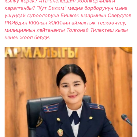
кылуу керек? Ата-энелердин жоопкерчилиги
каралганбы? “Кут Билим” медиа борборунун мына
ушундай суроолоруна Бишкек шаарынын Свердлов
РИИБдин КККнын ЖЖИнин аймактык тескөөчүсү,
милициянын лейтенанты Толгонай Тилектеш кызы
кенен жооп берди.