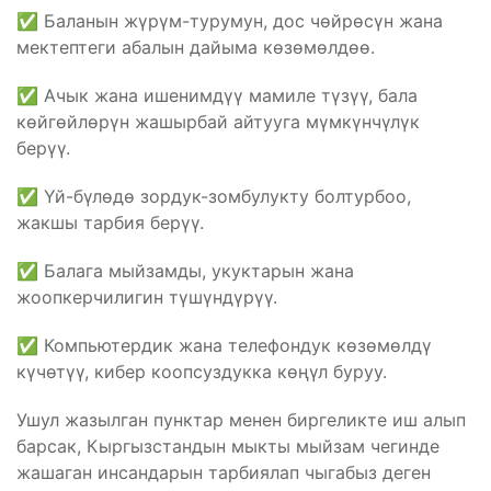
✅ Баланын жүрүм-турумун, дос чөйрөсүн жана
мектептеги абалын дайыма көзөмөлдөө.
✅ Ачык жана ишенимдүү мамиле түзүү, бала
көйгөйлөрүн жашырбай айтууга мүмкүнчүлүк
берүү.
✅ Үй-бүлөдө зордук-зомбулукту болтурбоо,
жакшы тарбия берүү.
✅ Балага мыйзамды, укуктарын жана
жоопкерчилигин түшүндүрүү.
✅ Компьютердик жана телефондук көзөмөлдү
күчөтүү, кибер коопсуздукка көңүл буруу.
Ушул жазылган пунктар менен биргеликте иш алып
барсак, Кыргызстандын мыкты мыйзам чегинде
жашаган инсандарын тарбиялап чыгабыз деген