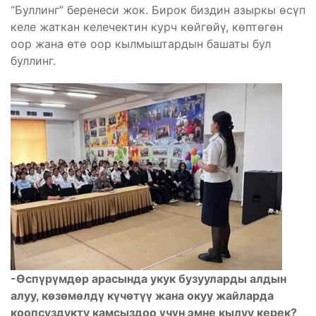
“Буллинг” беренеси жок. Бирок биздин азыркы өсүп
келе жаткан келечектин курч көйгөйү, көптөгөн
оор жана өтө оор кылмыштардын башаты бул
буллинг.
-Өспүрүмдөр арасында укук бузууларды алдын
алуу, көзөмөлдү күчөтүү жана окуу жайларда
коопсуздукту камсыздоо үчүн эмне кылуу керек?