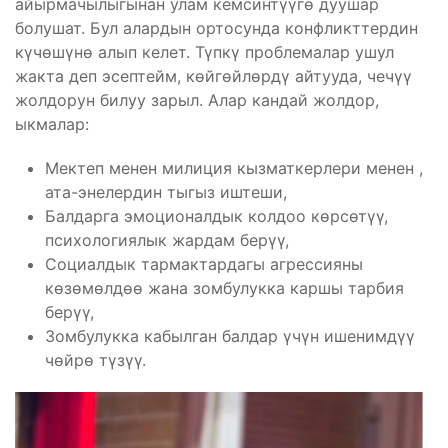
айырмачылыгынан улам кемсинтүүгө дуушар
болушат. Бул алардын ортосунда конфликттердин
күчөшүнө алып келет. Түпкү проблемалар ушул
жакта деп эсептейм, көйгөйлөрдү айтууда, чечүү
жолдорун билуу зарыл. Алар кандай жолдор,
ыкмалар:
Мектеп менен милиция кызматкерлери менен ,
ата-энелердин тыгыз иштеши,
Балдарга эмоционалдык колдоо көрсөтүү,
психологиялык жардам берүү,
Социалдык тармактардагы агрессияны
көзөмөлдөө жана зомбулукка каршы тарбия
берүү,
Зомбулукка кабылган балдар үчүн ишенимдүү
чөйрө түзүү.