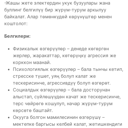
-Жашы жете электердин укук бузуулары жана
буллинг белгилүү бир жүрүм-турум аркылуу
байкалат. Алар төмөнкүдөй көрүнүштөр менен
коштолот:
Белгилери:
Физикалык өзгөрүүлөр – денеде көгөргөн
жерлер, жаракаттар, көтөрүңкү агрессия же
корккон маанай.
Психологиялык өзгөрүүлөр – бала тынчы кетип,
стресске түшөт, уяң болуп калат же
тескерисинче, агрессивдүү болуп өзгөрөт.
Социалдык өзгөрүүлөр – бала досторунан
алыстап, сүйлөшүүдөн качат же тескерисинче,
терс чөйрөгө кошулуп, начар жүрүм-турум
көрсөтө баштайт.
Окууга болгон мамилесинин өзгөрүшү –
мектепке баргысы келбей калат, жетишкендиги