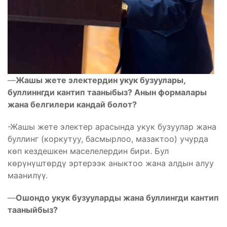
—
Жашы жете электердин укук бузуулары,
буллиннгди кантип тааныбыз? Анын формалары
жана белгилери кандай болот?
-Жашы жете электер арасында укук бузуулар жана
буллинг (коркутуу, басмырлоо, мазактоо) учурда
көп кездешкен маселелердин бири. Бул
көрүнүштөрдү эртерээк аныктоо жана алдын алуу
маанилүү.
—
Ошондо укук бузууларды жана буллингди кантип
тааныйбыз?