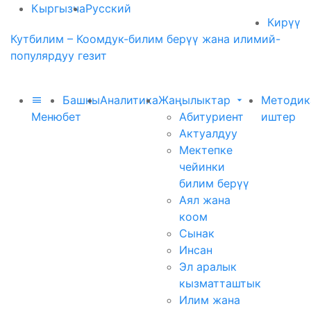
Кыргызча
Русский
Кирүү
Кутбилим – Коомдук-билим берүү жана илимий-
популярдуу гезит
Башкы
Аналитика
Жаңылыктар
Методик
Меню
бет
Абитуриент
иштер
Актуалдуу
Мектепке
чейинки
билим берүү
Аял жана
коом
Сынак
Инсан
Эл аралык
кызматташтык
Илим жана