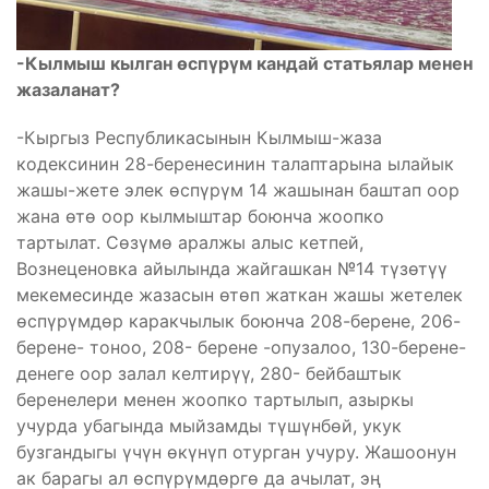
-Кылмыш кылган өспүрүм кандай статьялар менен
жазаланат?
-Кыргыз Республикасынын Кылмыш-жаза
кодексинин 28-беренесинин талаптарына ылайык
жашы-жете элек өспүрүм 14 жашынан баштап оор
жана өтө оор кылмыштар боюнча жоопко
тартылат. Сөзүмө аралжы алыс кетпей,
Вознеценовка айылында жайгашкан №14 түзөтүү
мекемесинде жазасын өтөп жаткан жашы жетелек
өспүрүмдөр каракчылык боюнча 208-берене, 206-
берене- тоноо, 208- берене -опузалоо, 130-берене-
денеге оор залал келтирүү, 280- бейбаштык
беренелери менен жоопко тартылып, азыркы
учурда убагында мыйзамды түшүнбөй, укук
бузгандыгы үчүн өкүнүп отурган учуру. Жашоонун
ак барагы ал өспүрүмдөргө да ачылат, эң