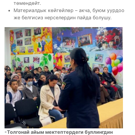
төмөндөйт.
Материалдык көйгөйлөр – акча, буюм уурдоо
же белгисиз нерселердин пайда болушу.
-Толгонай айым мектептердеги буллингдин