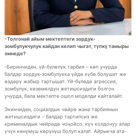
-Толгонай айым мектептеги зордук-
зомбулукчулук кайдан келип чыгат, түпкү тамыры
эмнеде?
-Биринчиден, үй-бүлөлүк тарбия – көп учурда
балдар зордук-зомбулукка үйдө күбө болушат же
өздөрү жабыр тартышат. Үй-бүлөдө агрессия,
зомбулук, көзөмөлдүн жетишсиздиги болгон
учурда, бала мектепте ошол моделди кайталайт.
Экинчиден, социалдык чөйрө жана тарбиянын
жетишсиздиги – балдар тартипсиз же
криминалдык чөйрөдө чоңойсо, күч колдонуу алар
үчүн көнүмүш көрүнүш болуп калат. Айрыкча ата-