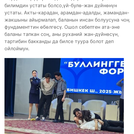
билимдин устаты болсо,үй-булө-жан дүйнөнүн
устаты. Акты-карадан, арамдан-адалды, жамандан-
жакшыны айырмалап, баланын инсан болуусуна чоң
фундаменттин өбөлгөсү. Ошол себептен ата-эне
баланы тапкан соң, аны руханий жан-дүйнөсүн,
тартибин бакканды да билсе туура болот деп
ойлоймун.