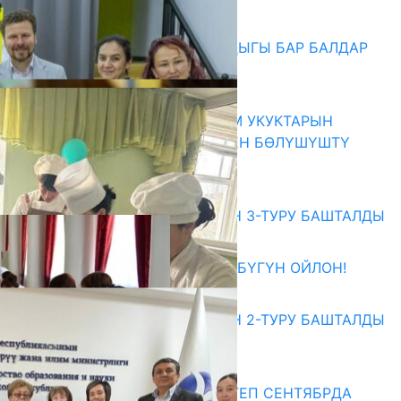
06.08.2026
СҮЛҮКТҮ: ӨЗГӨЧӨ МУКТАЖДЫГЫ БАР БАЛДАР
ҮЧҮН БОРБОР АЧЫЛДЫ
06.08.2026
КЫРГЫЗ ЭКСПЕРТТЕРИ АДАМ УКУКТАРЫН
ОКУТУУ ТАЖРЫЙБАСЫ МЕНЕН БӨЛҮШҮШТҮ
06.08.2026
Абитуриент
ЖОЖДОРГО КАБЫЛ АЛУУНУН 3-ТУРУ БАШТАЛДЫ
27.07.2026
ӨЗҮҢДҮН КЕЛЕЧЕГИҢ ҮЧҮН БҮГҮН ОЙЛОН!
20.07.2026
ЖОЖДОРГО КАБЫЛ АЛУУНУН 2-ТУРУ БАШТАЛДЫ
20.07.2026
Медиа
СУЗАКТА 750 ОРУНДУУ МЕКТЕП СЕНТЯБРДА