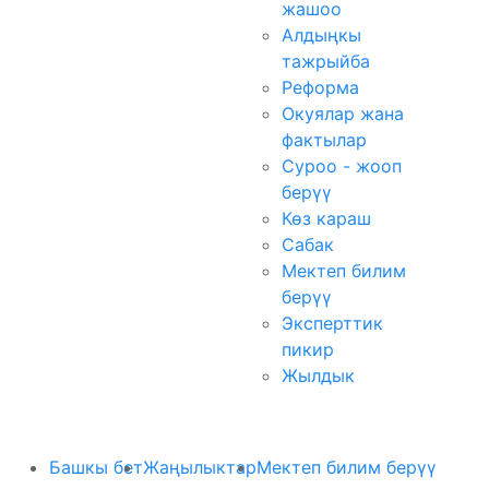
жашоо
Алдыңкы
тажрыйба
Реформа
Окуялар жана
фактылар
Суроо - жооп
берүү
Көз караш
Сабак
Мектеп билим
берүү
Эксперттик
пикир
Жылдык
Башкы бет
Жаңылыктар
Мектеп билим берүү