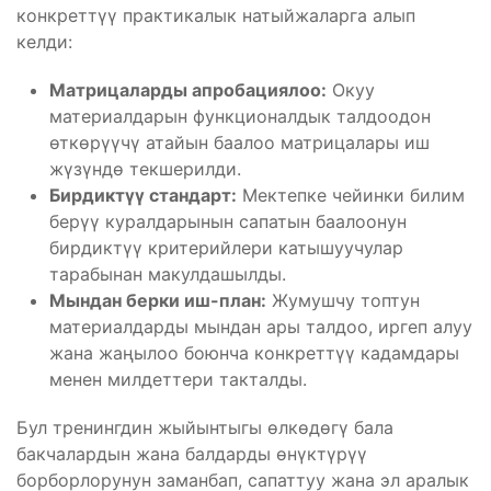
конкреттүү практикалык натыйжаларга алып
келди:
Матрицаларды апробациялоо:
Окуу
материалдарын функционалдык талдоодон
өткөрүүчү атайын баалоо матрицалары иш
жүзүндө текшерилди.
Бирдиктүү стандарт:
Мектепке чейинки билим
берүү куралдарынын сапатын баалоонун
бирдиктүү критерийлери катышуучулар
тарабынан макулдашылды.
Мындан берки иш-план:
Жумушчу топтун
материалдарды мындан ары талдоо, иргеп алуу
жана жаңылоо боюнча конкреттүү кадамдары
менен милдеттери такталды.
Бул тренингдин жыйынтыгы өлкөдөгү бала
бакчалардын жана балдарды өнүктүрүү
борборлорунун заманбап, сапаттуу жана эл аралык