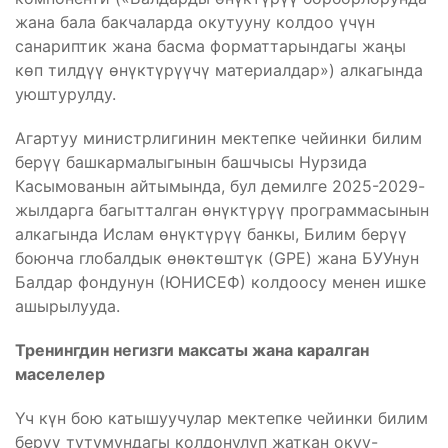
жана бала бакчаларда окутууну колдоо үчүн
санариптик жана басма форматтарындагы жаңы
көп тилдүү өнүктүрүүчү материалдар») алкагында
уюштурулду.
Агартуу министрлигинин мектепке чейинки билим
берүү башкармалыгынын башчысы Нурзида
Касымованын айтымында, бул демилге 2025-2029-
жылдарга багытталган өнүктүрүү программасынын
алкагында Ислам өнүктүрүү банкы, Билим берүү
боюнча глобалдык өнөктөштүк (GPE) жана БУУнун
Балдар фондунун (ЮНИСЕФ) колдоосу менен ишке
ашырылууда.
Тренингдин негизги максаты жана каралган
маселелер
Үч күн бою катышуучулар мектепке чейинки билим
берүү тутумундагы колдонулуп жаткан окуу-