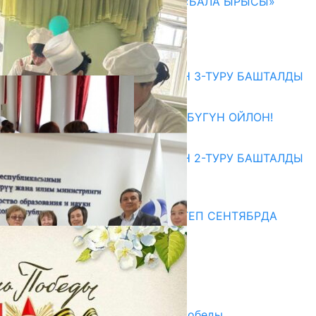
192 МИҢГЕ ЖАКЫН БАЛАГА «БАЛА ЫРЫСЫ»
ЖӨЛӨК ПУЛУ ДАЙЫНДАЛДЫ
05.08.2026
Абитуриент
ЖОЖДОРГО КАБЫЛ АЛУУНУН 3-ТУРУ БАШТАЛДЫ
27.07.2026
ӨЗҮҢДҮН КЕЛЕЧЕГИҢ ҮЧҮН БҮГҮН ОЙЛОН!
20.07.2026
ЖОЖДОРГО КАБЫЛ АЛУУНУН 2-ТУРУ БАШТАЛДЫ
20.07.2026
Медиа
СУЗАКТА 750 ОРУНДУУ МЕКТЕП СЕНТЯБРДА
ПАЙДАЛАНУУГА БЕРИЛЕТ
07.08.2025
Улуу Жеңиштин жандуу сөзү
29.04.2025
Награды в преддверии Дня Победы