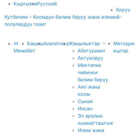
Кыргызча
Русский
Кирүү
Кутбилим – Коомдук-билим берүү жана илимий-
популярдуу гезит
Башкы
Аналитика
Жаңылыктар
Методик
Меню
бет
Абитуриент
иштер
Актуалдуу
Мектепке
чейинки
билим берүү
Аял жана
коом
Сынак
Инсан
Эл аралык
кызматташтык
Илим жана