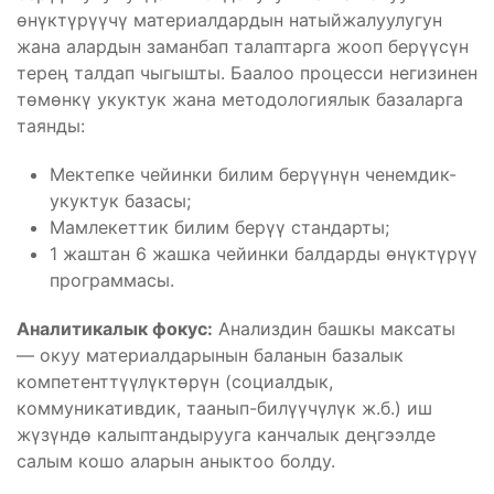
өнүктүрүүчү материалдардын натыйжалуулугун
жана алардын заманбап талаптарга жооп берүүсүн
терең талдап чыгышты. Баалоо процесси негизинен
төмөнкү укуктук жана методологиялык базаларга
таянды:
Мектепке чейинки билим берүүнүн ченемдик-
укуктук базасы;
Мамлекеттик билим берүү стандарты;
1 жаштан 6 жашка чейинки балдарды өнүктүрүү
программасы.
Аналитикалык фокус:
Анализдин башкы максаты
— окуу материалдарынын баланын базалык
компетенттүүлүктөрүн (социалдык,
коммуникативдик, таанып-билүүчүлүк ж.б.) иш
жүзүндө калыптандырууга канчалык деңгээлде
салым кошо аларын аныктоо болду.