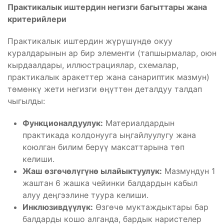
Практикалык иштердин негизги багыттары жана
критерийлери
Практикалык иштердин жүрүшүндө окуу
куралдарынын ар бир элементи (тапшырмалар, оюн
кырдаалдары, иллюстрациялар, схемалар,
практикалык аракеттер жана санариптик мазмун)
төмөнкү жети негизги өңүттөн деталдуу талдап
чыгылды:
Функционалдуулук:
Материалдардын
практикада колдонууга ыңгайлуулугу жана
коюлган билим берүү максаттарына төп
келиши.
Жаш өзгөчөлүгүнө ылайыктуулук:
Мазмундун 1
жаштан 6 жашка чейинки балдардын кабыл
алуу деңгээлине туура келиши.
Инклюзивдүүлүк:
Өзгөчө муктаждыктары бар
балдарды кошо алганда, бардык наристелер