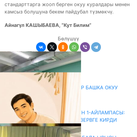
стандарттарга жооп берген окуу куралдары менен
камсыз болушуна бекем пайдубал түзмөкчү.
Айнагүл КАШЫБАЕВА, “Кут Билим”
Бөлүшүү
Комментарийлер
Акыркы жаңылыктар
АККРЕДИТАЦИЯ: СТУДЕНТТЕР БАШКА ОКУУ
ЖАЙЛАРГА КОТОРУЛАТ
06.08.2026
ДИРЕКТОРЛОРДУ ТАНДООНУН 1-АЙЛАМПАСЫ:
1102 ТАЛАПКЕР КАДРДЫК РЕЗЕРВГЕ КИРДИ
05.08.2026