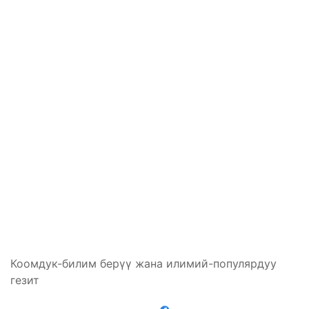
Коомдук-билим берүү жана илимий-популярдуу
гезит