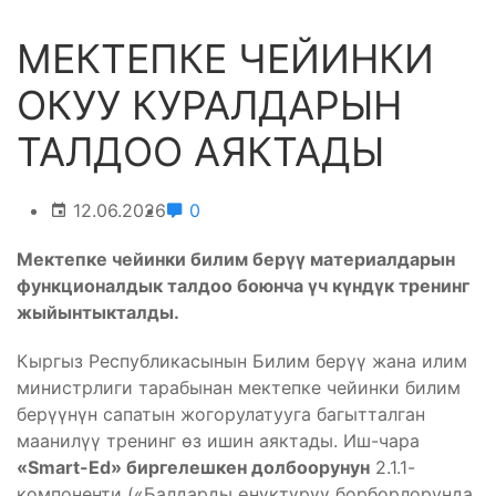
МЕКТЕПКЕ ЧЕЙИНКИ
ОКУУ КУРАЛДАРЫН
ТАЛДОО АЯКТАДЫ
12.06.2026
0
Мектепке чейинки билим берүү материалдарын
функционалдык талдоо боюнча үч күндүк тренинг
жыйынтыкталды
.
Кыргыз Республикасынын Билим берүү жана илим
министрлиги тарабынан мектепке чейинки билим
берүүнүн сапатын жогорулатууга багытталган
маанилүү тренинг өз ишин аяктады. Иш-чара
«Smart-Ed» биргелешкен долбоорунун
2.1.1-
компоненти («Балдарды өнүктүрүү борборлорунда