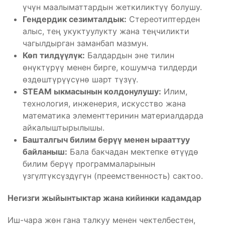
үчүн маалыматтардын жеткиликтүү болушу.
Гендердик сезимталдык:
Стереотиптерден
алыс, тең укуктуулукту жана теңчиликти
чагылдырган заманбап мазмун.
Көп тилдүүлүк:
Балдардын эне тилин
өнүктүрүү менен бирге, кошумча тилдерди
өздөштүрүүсүнө шарт түзүү.
STEAM ыкмасынын колдонулушу:
Илим,
технология, инженерия, искусство жана
математика элементтеринин материалдарда
айкалыштырылышы.
Башталгыч билим берүү менен ырааттуу
байланыш:
Бала бакчадан мектепке өтүүдө
билим берүү программаларынын
үзгүлтүксүздүгүн (преемственность) сактоо.
Негизги жыйынтыктар жана кийинки кадамдар
Иш-чара жөн гана талкуу менен чектелбестен,