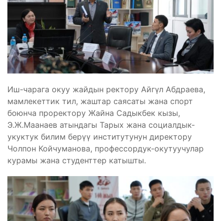
Иш-чарага окуу жайдын ректору Айгүл Абдраева,
мамлекеттик тил, жаштар саясаты жана спорт
боюнча проректору Жайна Садыкбек кызы,
Э.Ж.Маанаев атындагы Тарых жана социалдык-
укуктук билим берүү институтунун директору
Чолпон Койчуманова, профессордук-окутуучулар
курамы жана студенттер катышты.