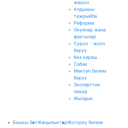
жашоо
Алдыңкы
тажрыйба
Реформа
Окуялар жана
фактылар
Суроо - жооп
берүү
Көз караш
Сабак
Мектеп билим
берүү
Эксперттик
пикир
Жылдык
Башкы бет
Жаңылыктар
Жогорку билим