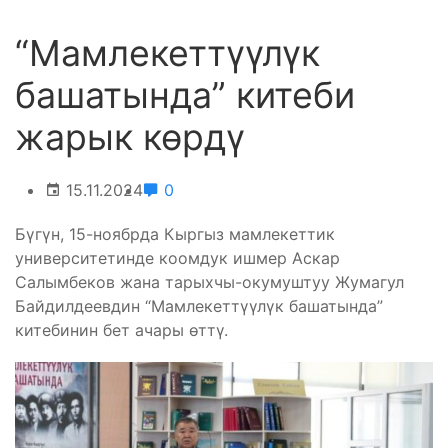
“Мамлекеттүүлүк
башатында” китеби
жарык көрдү
15.11.2024
0
Бүгүн, 15-ноябрда Кыргыз мамлекеттик
университетинде коомдук ишмер Аскар
Салымбеков жана тарыхчы-окумуштуу Жумагул
Байдилдеевдин “Мамлекеттүүлүк башатында”
китебинин бет ачары өттү.