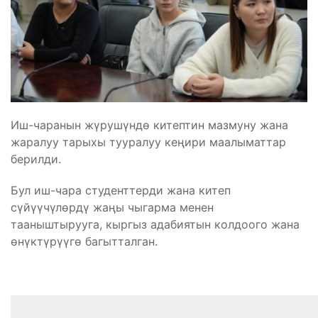
Иш-чаранын жүрушүндө китептин мазмуну жана
жаралуу тарыхы тууралуу кеңири маалыматтар
берилди.
Бул иш-чара студенттерди жана китеп
сүйүүчүлөрдү жаңы чыгарма менен
тааныштырууга, кыргыз адабиятын колдоого жана
өнүктүрүүгө багытталган.