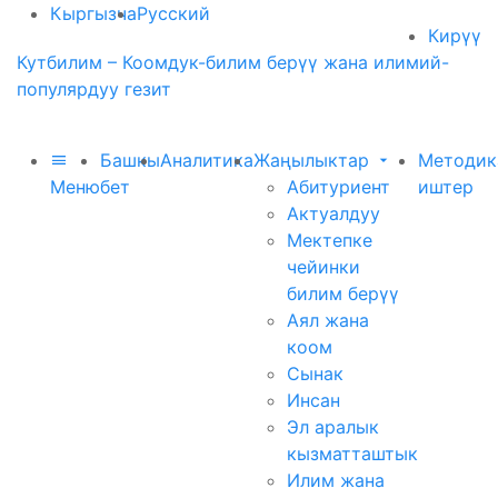
Кыргызча
Русский
Кирүү
Кутбилим – Коомдук-билим берүү жана илимий-
популярдуу гезит
Башкы
Аналитика
Жаңылыктар
Методик
Меню
бет
Абитуриент
иштер
Актуалдуу
Мектепке
чейинки
билим берүү
Аял жана
коом
Сынак
Инсан
Эл аралык
кызматташтык
Илим жана