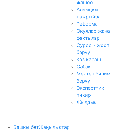
жашоо
Алдыңкы
тажрыйба
Реформа
Окуялар жана
фактылар
Суроо - жооп
берүү
Көз караш
Сабак
Мектеп билим
берүү
Эксперттик
пикир
Жылдык
Башкы бет
Жаңылыктар