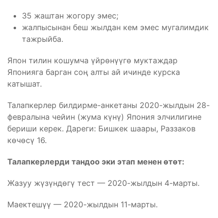
35 жаштан жогору эмес;
жалпысынан беш жылдан кем эмес мугалимдик
тажрыйба.
Япон тилин кошумча үйрөнүүгө муктаждар
Японияга барган соң алты ай ичинде курска
катышат.
Талапкерлер билдирме-анкетаны 2020-жылдын 28-
февралына чейин (жума күнү) Япония элчилигине
бериши керек. Дареги: Бишкек шаары, Раззаков
көчөсү 16.
Талапкерлерди тандоо эки этап менен өтөт:
Жазуу жүзүндөгү тест — 2020-жылдын 4-марты.
Маектешүү — 2020-жылдын 11-марты.