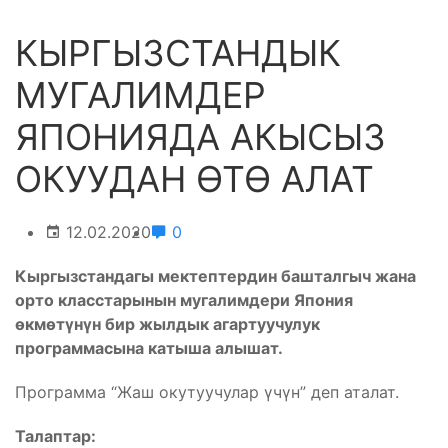
КЫРГЫЗСТАНДЫК
МУГАЛИМДЕР
ЯПОНИЯДА АКЫСЫЗ
ОКУУДАН ӨТӨ АЛАТ
12.02.2020
0
Кыргызстандагы мектептердин башталгыч жана
орто класстарынын мугалимдери Япония
өкмөтүнүн бир жылдык агартуучулук
программасына катыша алышат.
Программа “Жаш окутуучулар үчүн” деп аталат.
Талаптар: