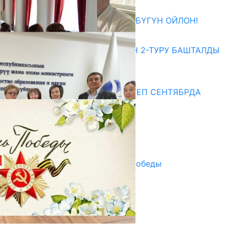
27.07.2026
ӨЗҮҢДҮН КЕЛЕЧЕГИҢ ҮЧҮН БҮГҮН ОЙЛОН!
20.07.2026
ЖОЖДОРГО КАБЫЛ АЛУУНУН 2-ТУРУ БАШТАЛДЫ
20.07.2026
Медиа
СУЗАКТА 750 ОРУНДУУ МЕКТЕП СЕНТЯБРДА
ПАЙДАЛАНУУГА БЕРИЛЕТ
07.08.2025
Улуу Жеңиштин жандуу сөзү
29.04.2025
Награды в преддверии Дня Победы
29.04.2025