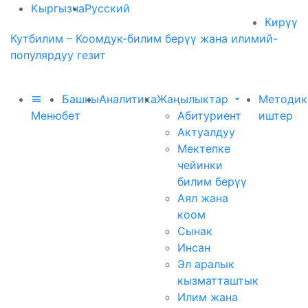
Кыргызча
Русский
Кирүү
Кутбилим – Коомдук-билим берүү жана илимий-
популярдуу гезит
Башкы
Аналитика
Жаңылыктар
Методик
Меню
бет
Абитуриент
иштер
Актуалдуу
Мектепке
чейинки
билим берүү
Аял жана
коом
Сынак
Инсан
Эл аралык
кызматташтык
Илим жана