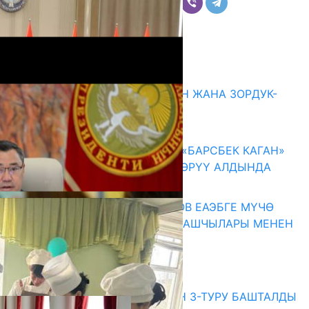
Комментарийлер
Акыркы жаңылыктар
ГЕНДЕРДИК БАСМЫРЛООДОН ЖАНА ЗОРДУК-
ЗОМБУЛУКТАН КОРГОО
07.08.2026
КЫРГЫЗ ТАРЫХЫ ТАСМАДА: «БАРСБЕК КАГАН»
КӨРКӨМ ТАСМАСЫ ЖАРЫК КӨРҮҮ АЛДЫНДА
07.08.2026
ПРЕЗИДЕНТ САДЫР ЖАПАРОВ ЕАЭБГЕ МҮЧӨ
МАМЛЕКЕТТЕРДИН ӨКМӨТ БАШЧЫЛАРЫ МЕНЕН
ЖОЛУГУШТУ
07.08.2026
Абитуриент
ЖОЖДОРГО КАБЫЛ АЛУУНУН 3-ТУРУ БАШТАЛДЫ