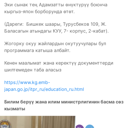
Эки сынак тең Адамзатты өнүктүрүү боюнча
кыргыз-япон борборунда өтөт.
(Дареги: Бишкек шаары, Турусбеков 109, Ж.
Баласагын атындагы КУУ, 7- корпус, 2-кабат).
Жогорку окуу жайлардын окутуучулары бул
программага катыша албайт.
Кенен маалымат жана керектүү документтерди
шилтемеден таба аласыз
https://www.kg.emb-
japan.go.jp/itpr_ru/education_ru.html
Билим берүү жана илим министрлигин
и
н басма сөз
кызматы
Бөлүшүү