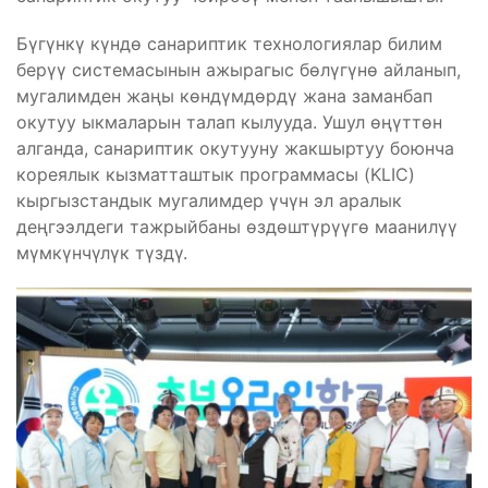
Бүгүнкү күндө санариптик технологиялар билим
берүү системасынын ажырагыс бөлүгүнө айланып,
мугалимден жаңы көндүмдөрдү жана заманбап
окутуу ыкмаларын талап кылууда. Ушул өңүттөн
алганда, санариптик окутууну жакшыртуу боюнча
кореялык кызматташтык программасы (KLIC)
кыргызстандык мугалимдер үчүн эл аралык
деңгээлдеги тажрыйбаны өздөштүрүүгө маанилүү
мүмкүнчүлүк түздү.