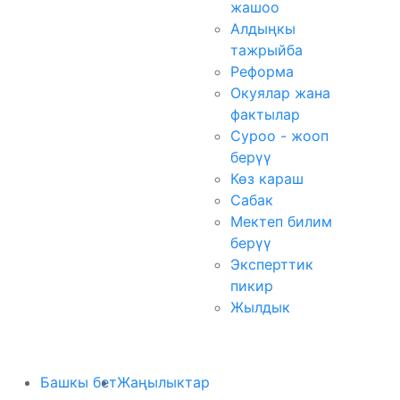
жашоо
Алдыңкы
тажрыйба
Реформа
Окуялар жана
фактылар
Суроо - жооп
берүү
Көз караш
Сабак
Мектеп билим
берүү
Эксперттик
пикир
Жылдык
Башкы бет
Жаңылыктар