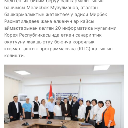
Мектептик билим берүү башкармалыгынын
башчысы Мелисбек Музулманов, аталган
башкармалыктын жетектөөчү адиси Мирбек
Рахматильдеев жана өлкөнүн ар кайсы
аймактарынан келген 20 информатика мугалими
Корея Республикасында өткөн санариптик
окутууну жакшыртуу боюнча кореялык
кызматташтык программасына (KLIC) катышып
келишти.