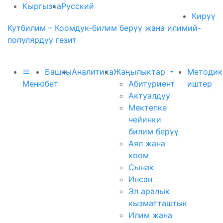
Кыргызча
Русский
Кирүү
Кутбилим – Коомдук-билим берүү жана илимий-
популярдуу гезит
Башкы
Аналитика
Жаңылыктар
Методик
Меню
бет
Абитуриент
иштер
Актуалдуу
Мектепке
чейинки
билим берүү
Аял жана
коом
Сынак
Инсан
Эл аралык
кызматташтык
Илим жана