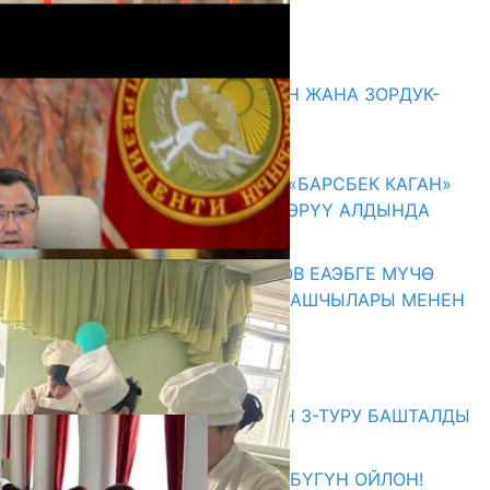
Акыркы жаңылыктар
ГЕНДЕРДИК БАСМЫРЛООДОН ЖАНА ЗОРДУК-
ЗОМБУЛУКТАН КОРГОО
07.08.2026
КЫРГЫЗ ТАРЫХЫ ТАСМАДА: «БАРСБЕК КАГАН»
КӨРКӨМ ТАСМАСЫ ЖАРЫК КӨРҮҮ АЛДЫНДА
07.08.2026
ПРЕЗИДЕНТ САДЫР ЖАПАРОВ ЕАЭБГЕ МҮЧӨ
МАМЛЕКЕТТЕРДИН ӨКМӨТ БАШЧЫЛАРЫ МЕНЕН
ЖОЛУГУШТУ
07.08.2026
Абитуриент
ЖОЖДОРГО КАБЫЛ АЛУУНУН 3-ТУРУ БАШТАЛДЫ
27.07.2026
ӨЗҮҢДҮН КЕЛЕЧЕГИҢ ҮЧҮН БҮГҮН ОЙЛОН!