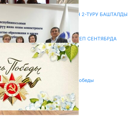
20.07.2026
ЖОЖДОРГО КАБЫЛ АЛУУНУН 2-ТУРУ БАШТАЛДЫ
20.07.2026
Медиа
СУЗАКТА 750 ОРУНДУУ МЕКТЕП СЕНТЯБРДА
ПАЙДАЛАНУУГА БЕРИЛЕТ
07.08.2025
Улуу Жеңиштин жандуу сөзү
29.04.2025
Награды в преддверии Дня Победы
29.04.2025