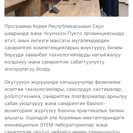
Программа Корея Республикасынын Сеул
шаарында жана Чхунчхон-Пукто провинциясында
өтүп, анын негизги максаты мугалимдердин
санариптик компетенцияларын өнүктүрүү, билим
берүүдө заманбап технологияларды натыйжалуу
колдонуу жана санариптик сабаттуулукту
жогорулатуу болду.
Окутуунун жүрүшүндө катышуучулар физикалык
эсептөө технологиялары, сенсордук системалар,
робототехника, санариптик платформалар аркылуу
сабак уюштуруу жана санариптик баалоо-
мониторинг жүргүзүү боюнча практикалык билим
алышты. Ошондой эле Кореянын мектептериндеги
инновациялык STEM-лабораториялар жана
санариптик окутуу чөйрөсү менен таанышышты.