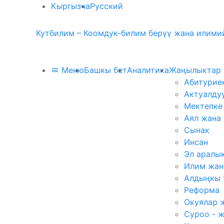
Кыргызча
Русский
Кутбилим – Коомдук-билим берүү жана илимий
Меню
Башкы бет
Аналитика
Жаңылыктар
Абитурие
Актуалду
Мектепке
Аял жана
Сынак
Инсан
Эл аралы
Илим жан
Алдыңкы 
Реформа
Окуялар 
Суроо - 