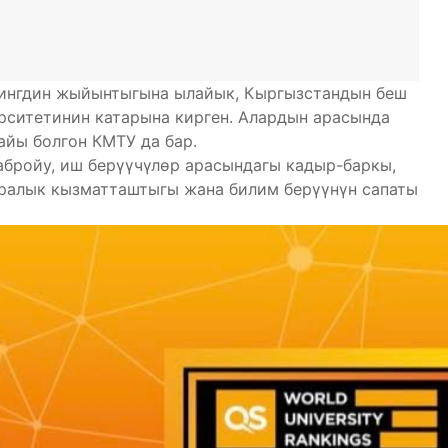
йтингдин жыйынтыгына ылайык, Кыргызстандын беш
рситетинин катарына кирген. Алардын арасында
айы болгон КМТУ да бар.
абройу, иш берүүчүлөр арасындагы кадыр-баркы,
аралык кызматташтыгы жана билим берүүнүн сапаты