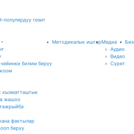
-популярдуу гезит
Методикалык иштер
Медиа
Биз
нт
Аудио
у
Видео
 чейинки билим берүү
Сүрөт
 коом
к кызматташтык
а жашоо
тажрыйба
жана фактылар
жооп берүү