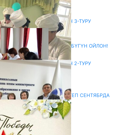
06.08.2026
битуриент
ЖОЖДОРГО КАБЫЛ АЛУУНУН 3-ТУРУ
БАШТАЛДЫ
27.07.2026
ӨЗҮҢДҮН КЕЛЕЧЕГИҢ ҮЧҮН БҮГҮН ОЙЛОН!
20.07.2026
ЖОЖДОРГО КАБЫЛ АЛУУНУН 2-ТУРУ
БАШТАЛДЫ
20.07.2026
едиа
СУЗАКТА 750 ОРУНДУУ МЕКТЕП СЕНТЯБРДА
ПАЙДАЛАНУУГА БЕРИЛЕТ
07.08.2025
Улуу Жеңиштин жандуу сөзү
29.04.2025