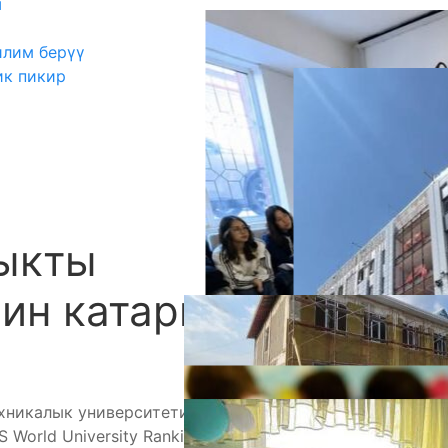
ш
илим берүү
ик пикир
ыкты
А
ин катарына кирди
хникалык университети дүйнөдөгү эң абройлуу
World University Rankings 2027 рейтингине кирди.