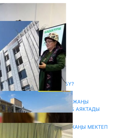
кыркы жаңылыктар
САЛТТУУ БИЛИМ ӨЗГӨРӨБҮ?
06.08.2026
ТАЛАСТА УНИВЕРСИТЕТТИН ЖАҢЫ
КАМПУСУНУН КУРУЛУШУ 75% АЯКТАДЫ
06.08.2026
ОШТОГУ СЫРТ АЙЫЛЫНДА ЖАҢЫ МЕКТЕП
КУРУЛУУДА