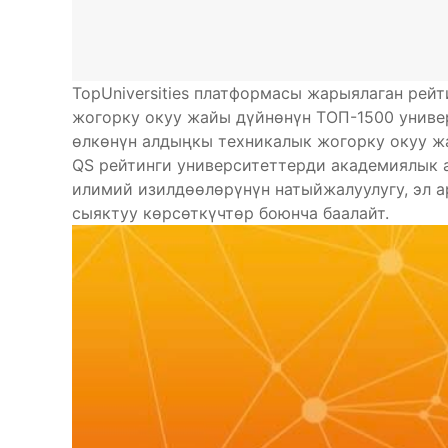
TopUniversities платформасы жарыялаган ре
жогорку окуу жайы дүйнөнүн ТОП-1500 униве
өлкөнүн алдыңкы техникалык жогорку окуу ж
QS рейтинги университеттерди академиялык 
илимий изилдөөлөрүнүн натыйжалуулугу, эл 
сыяктуу көрсөткүчтөр боюнча баалайт.