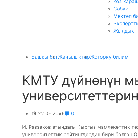
Көз кара
Сабак
Мектеп б
Экспертт
Жылдык
Башкы бет
Жаңылыктар
Жогорку билим
КМТУ дүйнөнүн м
университеттерин
22.06.2026
0
И. Раззаков атындагы Кыргыз мамлекеттик те
университеттик рейтингдердин бири болгон QS 