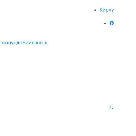
Кирүү
 жөнүндө
Байланыш