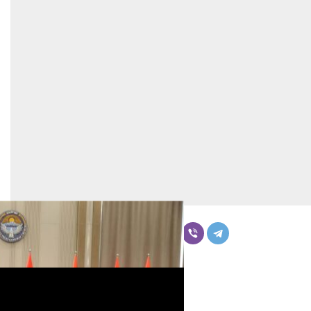
Бөлүшүү
Комментарийлер
Акыркы жаңылыктар