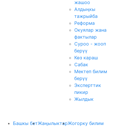
жашоо
Алдыңкы
тажрыйба
Реформа
Окуялар жана
фактылар
Суроо - жооп
берүү
Көз караш
Сабак
Мектеп билим
берүү
Эксперттик
пикир
Жылдык
Башкы бет
Жаңылыктар
Жогорку билим