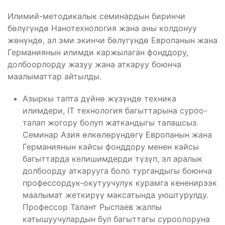
Илимий-методикалык семинардын биринчи
бөлүгүндө Нанотехнология жана аны колдонуу
жөнүндө, ал эми экинчи бөлүгүндө Европанын жана
Германиянын илимди каржылаган фонддору,
долбоорлорду жазуу жана аткаруу боюнча
маалыматтар айтылды.
Азыркы тапта дүйнө жүзүндө техника
илимдери, IT технология багыттарына суроо-
талап жогору болуп жаткандыгы талашсыз.
Семинар Азия өлкөлөрүндөгү Европанын жана
Германиянын кайсы фонддору менен кайсы
багыттарда келишимдерди түзүп, эл аралык
долбоорду аткарууга боло тургандыгы боюнча
профессордук-окутуучулук курамга кененирээк
маалымат жеткирүү максатында уюштурулду.
Профессор Талант Рыспаев жалпы
катышуучулардын бул багыттагы суроолоруна