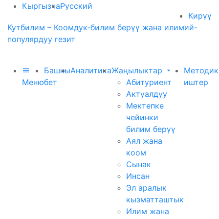
Кыргызча
Русский
Кирүү
Кутбилим – Коомдук-билим берүү жана илимий-
популярдуу гезит
Башкы
Аналитика
Жаңылыктар
Методик
Меню
бет
Абитуриент
иштер
Актуалдуу
Мектепке
чейинки
билим берүү
Аял жана
коом
Сынак
Инсан
Эл аралык
кызматташтык
Илим жана