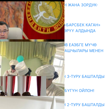
ГЕНДЕРДИК БАСМЫРЛООДОН ЖАНА ЗОРДУК-
ЗОМБУЛУКТАН КОРГОО
07.08.2026
КЫРГЫЗ ТАРЫХЫ ТАСМАДА: «БАРСБЕК КАГАН»
КӨРКӨМ ТАСМАСЫ ЖАРЫК КӨРҮҮ АЛДЫНДА
07.08.2026
ПРЕЗИДЕНТ САДЫР ЖАПАРОВ ЕАЭБГЕ МҮЧӨ
МАМЛЕКЕТТЕРДИН ӨКМӨТ БАШЧЫЛАРЫ МЕНЕН
ЖОЛУГУШТУ
07.08.2026
Абитуриент
ЖОЖДОРГО КАБЫЛ АЛУУНУН 3-ТУРУ БАШТАЛДЫ
27.07.2026
ӨЗҮҢДҮН КЕЛЕЧЕГИҢ ҮЧҮН БҮГҮН ОЙЛОН!
20.07.2026
ЖОЖДОРГО КАБЫЛ АЛУУНУН 2-ТУРУ БАШТАЛДЫ