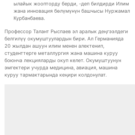
ылайык жоопторду берди, -деп билдирди Илим
жана инновация бөлүмүнүн башчысы Нуржамал
Курбанбаева.
Профессор Талант Рыспаев эл аралык деңгээлдеги
белгилүү окумуштуулардын бири. Ал Германияда
20 жылдан ашуун илим менен алектенип,
студенттерге металлургия жана машина куруу
боюнча лекцияларды окуп келет. Окумуштуунун
эмгектери учурда медицина, авиация, машина
куруу тармактарында кеңири колдонулат.