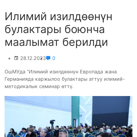
Илимий изилдөөнүн
булактары боюнча
маалымат берилди
28.12.2023
0
ОшМУда “Илимий изилдөөнүн Европада жана
Германияда каржылоо булактары аттуу илимий-
методикалык семинар өттү.