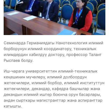
Семинарда Германиядагы Нанотехнология илимий
борборунун илимий координатору, техникалык
илимдердин хабилдүү доктору, профессор Талант
Рыспаев болду.
Иш-чарага университеттин илимий-техникалык
кеңешинин мүчөлөрү, илимий долбоордун
жетекчилери, илимий борбор, илимий институттун
жетекчилери, декандар, кафедра башчылар жана
декандын илимий иштер боюнча орун басарлары,
андан сырткары магистранттар жана аспиранттар
катышты.