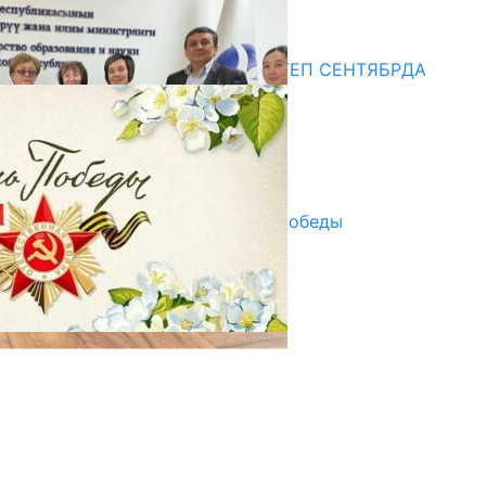
20.07.2026
Медиа
СУЗАКТА 750 ОРУНДУУ МЕКТЕП СЕНТЯБРДА
ПАЙДАЛАНУУГА БЕРИЛЕТ
07.08.2025
Улуу Жеңиштин жандуу сөзү
29.04.2025
Награды в преддверии Дня Победы
29.04.2025