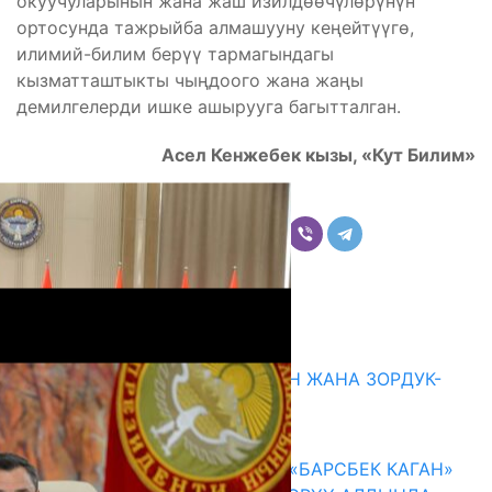
окуучуларынын жана жаш изилдөөчүлөрүнүн
ортосунда тажрыйба алмашууну кеңейтүүгө,
илимий-билим берүү тармагындагы
кызматташтыкты чыңдоого жана жаңы
демилгелерди ишке ашырууга багытталган.
Асел Кенжебек кызы, «Кут Билим»
Бөлүшүү
Комментарийлер
Акыркы жаңылыктар
ГЕНДЕРДИК БАСМЫРЛООДОН ЖАНА ЗОРДУК-
ЗОМБУЛУКТАН КОРГОО
07.08.2026
КЫРГЫЗ ТАРЫХЫ ТАСМАДА: «БАРСБЕК КАГАН»