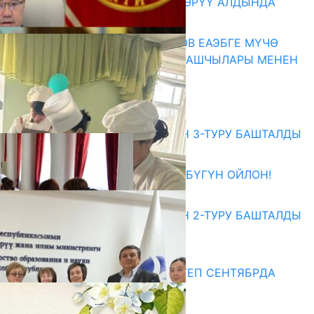
КӨРКӨМ ТАСМАСЫ ЖАРЫК КӨРҮҮ АЛДЫНДА
07.08.2026
ПРЕЗИДЕНТ САДЫР ЖАПАРОВ ЕАЭБГЕ МҮЧӨ
МАМЛЕКЕТТЕРДИН ӨКМӨТ БАШЧЫЛАРЫ МЕНЕН
ЖОЛУГУШТУ
07.08.2026
Абитуриент
ЖОЖДОРГО КАБЫЛ АЛУУНУН 3-ТУРУ БАШТАЛДЫ
27.07.2026
ӨЗҮҢДҮН КЕЛЕЧЕГИҢ ҮЧҮН БҮГҮН ОЙЛОН!
20.07.2026
ЖОЖДОРГО КАБЫЛ АЛУУНУН 2-ТУРУ БАШТАЛДЫ
20.07.2026
Медиа
СУЗАКТА 750 ОРУНДУУ МЕКТЕП СЕНТЯБРДА
ПАЙДАЛАНУУГА БЕРИЛЕТ
07.08.2025