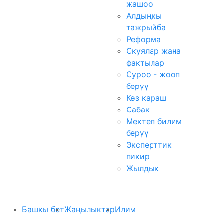
жашоо
Алдыңкы
тажрыйба
Реформа
Окуялар жана
фактылар
Суроо - жооп
берүү
Көз караш
Сабак
Мектеп билим
берүү
Эксперттик
пикир
Жылдык
Башкы бет
Жаңылыктар
Илим