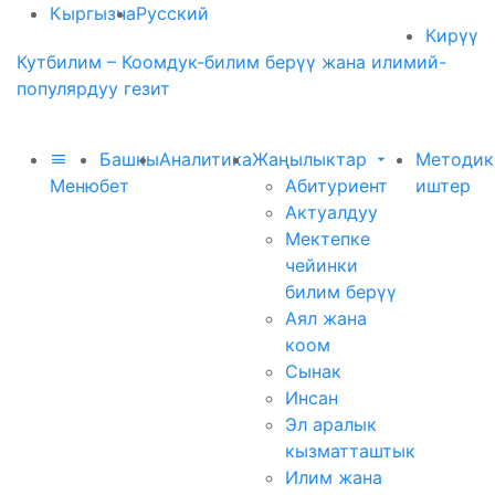
Кыргызча
Русский
Кирүү
Кутбилим – Коомдук-билим берүү жана илимий-
популярдуу гезит
Башкы
Аналитика
Жаңылыктар
Методик
Меню
бет
Абитуриент
иштер
Актуалдуу
Мектепке
чейинки
билим берүү
Аял жана
коом
Сынак
Инсан
Эл аралык
кызматташтык
Илим жана