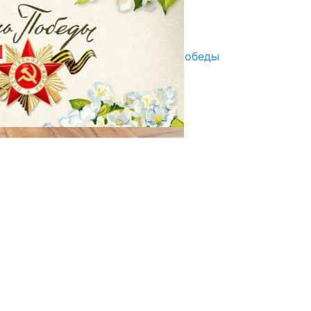
Улуу Жеңиштин жандуу сөзү
29.04.2025
Награды в преддверии Дня Победы
29.04.2025