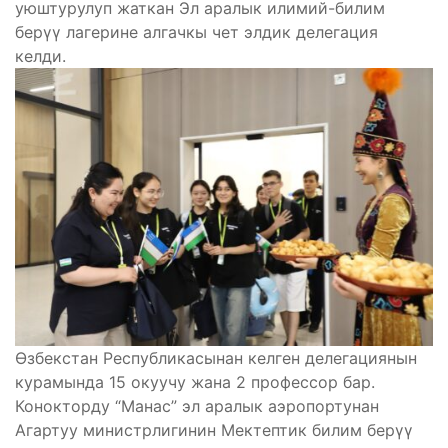
уюштурулуп жаткан Эл аралык илимий-билим
берүү лагерине алгачкы чет элдик делегация
келди.
Өзбекстан Республикасынан келген делегациянын
курамында 15 окуучу жана 2 профессор бар.
Конокторду “Манас” эл аралык аэропортунан
Агартуу министрлигинин Мектептик билим берүү