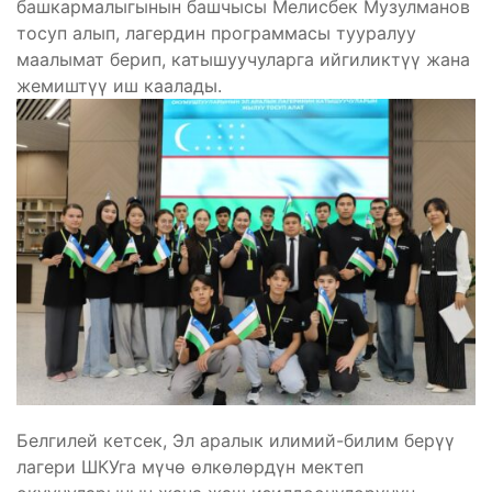
башкармалыгынын башчысы Мелисбек Музулманов
тосуп алып, лагердин программасы тууралуу
маалымат берип, катышуучуларга ийгиликтүү жана
жемиштүү иш каалады.
Белгилей кетсек, Эл аралык илимий-билим берүү
лагери ШКУга мүчө өлкөлөрдүн мектеп