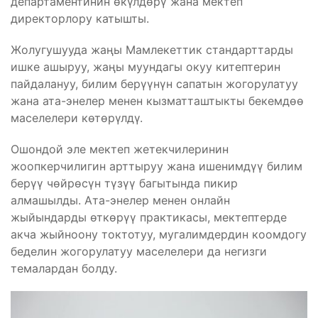
департаментинин өкүлдөрү жана мектеп
директорлору катышты.
Жолугушууда жаңы Мамлекеттик стандарттарды
ишке ашыруу, жаңы муундагы окуу китептерин
пайдалануу, билим берүүнүн сапатын жогорулатуу
жана ата-энелер менен кызматташтыкты бекемдөө
маселелери көтөрүлдү.
Ошондой эле мектеп жетекчилеринин
жоопкерчилигин арттыруу жана ишенимдүү билим
берүү чөйрөсүн түзүү багытында пикир
алмашылды. Ата-энелер менен онлайн
жыйындарды өткөрүү практикасы, мектептерде
акча жыйноону токтотуу, мугалимдердин коомдогу
беделин жогорулатуу маселелери да негизги
темалардан болду.