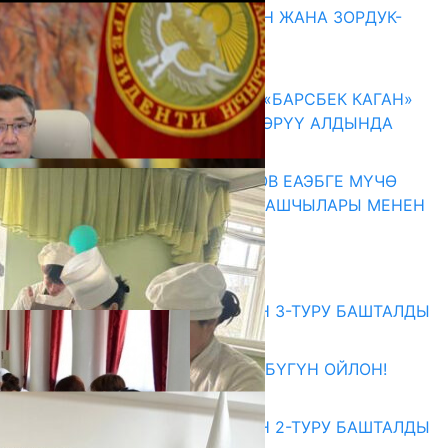
ГЕНДЕРДИК БАСМЫРЛООДОН ЖАНА ЗОРДУК-
ЗОМБУЛУКТАН КОРГОО
07.08.2026
КЫРГЫЗ ТАРЫХЫ ТАСМАДА: «БАРСБЕК КАГАН»
КӨРКӨМ ТАСМАСЫ ЖАРЫК КӨРҮҮ АЛДЫНДА
07.08.2026
ПРЕЗИДЕНТ САДЫР ЖАПАРОВ ЕАЭБГЕ МҮЧӨ
МАМЛЕКЕТТЕРДИН ӨКМӨТ БАШЧЫЛАРЫ МЕНЕН
ЖОЛУГУШТУ
07.08.2026
Абитуриент
ЖОЖДОРГО КАБЫЛ АЛУУНУН 3-ТУРУ БАШТАЛДЫ
27.07.2026
ӨЗҮҢДҮН КЕЛЕЧЕГИҢ ҮЧҮН БҮГҮН ОЙЛОН!
20.07.2026
ЖОЖДОРГО КАБЫЛ АЛУУНУН 2-ТУРУ БАШТАЛДЫ