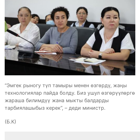
“Эмгек рыногу түп тамыры менен өзгөрдү, жаңы
технологиялар пайда болду. Биз ушул өзгөрүүлөргө
жараша билимдүү жана мыкты балдарды
тарбиялашыбыз керек”, – деди министр.
(Б.К)