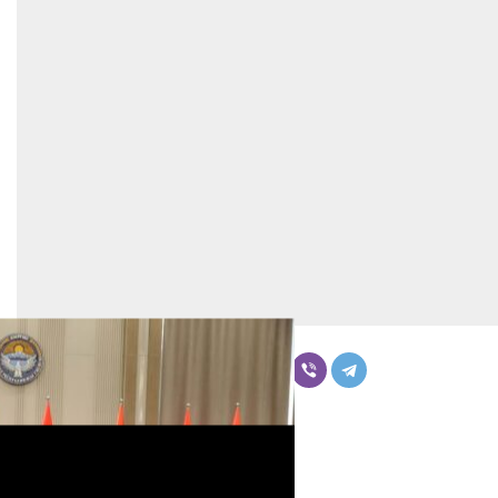
Бөлүшүү
Комментарийлер
Акыркы жаңылыктар