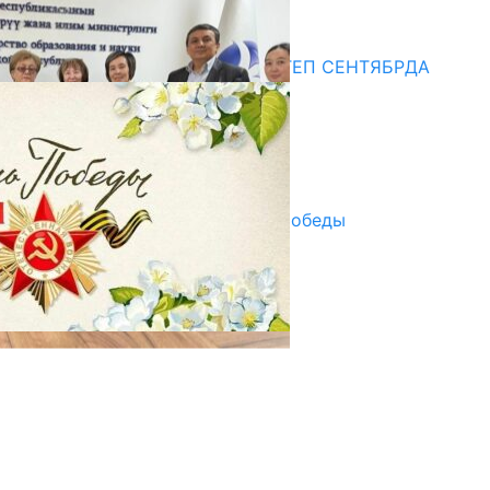
20.07.2026
Медиа
СУЗАКТА 750 ОРУНДУУ МЕКТЕП СЕНТЯБРДА
ПАЙДАЛАНУУГА БЕРИЛЕТ
07.08.2025
Улуу Жеңиштин жандуу сөзү
29.04.2025
Награды в преддверии Дня Победы
29.04.2025