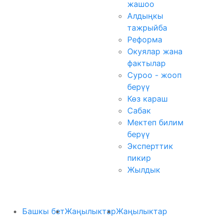
жашоо
Алдыңкы
тажрыйба
Реформа
Окуялар жана
фактылар
Суроо - жооп
берүү
Көз караш
Сабак
Мектеп билим
берүү
Эксперттик
пикир
Жылдык
Башкы бет
Жаңылыктар
Жаңылыктар