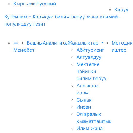
Кыргызча
Русский
Кирүү
Кутбилим – Коомдук-билим берүү жана илимий-
популярдуу гезит
Башкы
Аналитика
Жаңылыктар
Методик
Меню
бет
Абитуриент
иштер
Актуалдуу
Мектепке
чейинки
билим берүү
Аял жана
коом
Сынак
Инсан
Эл аралык
кызматташтык
Илим жана