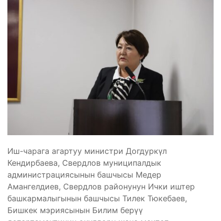
Иш-чарага агартуу министри Догдуркүл
Кендирбаева, Свердлов муниципалдык
администрациясынын башчысы Медер
Амангелдиев, Свердлов районунун Ички иштер
башкармалыгынын башчысы Тилек Тюкебаев,
Бишкек мэриясынын Билим берүү