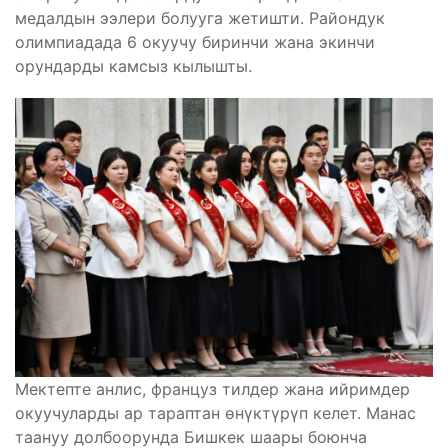
медалдын ээлери болууга жетишти. Райондук
олимпиадада 6 окуучу биринчи жана экинчи
орундарды камсыз кылышты.
Мектепте анлис, француз тилдер жана ийримдер
окуучуларды ар тараптан өнүктүрүп келет. Манас
таануу долбоорунда Бишкек шаары боюнча