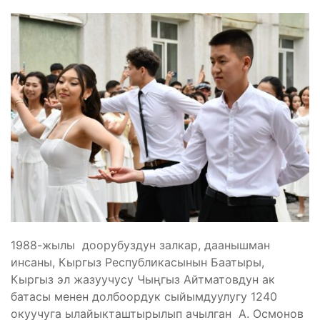
1988-жылы доорубуздун залкар, даанышман
инсаны, Кыргыз Республикасынын Баатыры,
Кыргыз эл жазуучусу Чыңгыз Айтматовдун ак
батасы менен долбоордук сыйымдуулугу 1240
окуучуга ылайыкташтырылып ачылган А. Осмонов