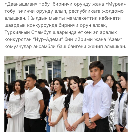
«Даанышман» тобу биринчи орунду жана «Мүрөк»
тобу экинчи орунду алып, республикага жолдомо
алышкан. Жылдын мыкты мамлекеттик кабинети
шаардык конкурсунда биринчи орун алсак,
Түркиянын Стамбул шаарында өткөн эл аралык
конкурстан “Нур-Адеми” бий ийрими жана “Азем”
комузчулар ансамбли баш байгени жеңип алышкан.