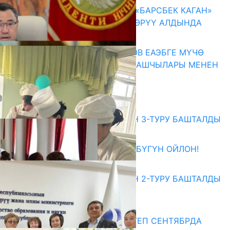
КЫРГЫЗ ТАРЫХЫ ТАСМАДА: «БАРСБЕК КАГАН»
КӨРКӨМ ТАСМАСЫ ЖАРЫК КӨРҮҮ АЛДЫНДА
07.08.2026
ПРЕЗИДЕНТ САДЫР ЖАПАРОВ ЕАЭБГЕ МҮЧӨ
МАМЛЕКЕТТЕРДИН ӨКМӨТ БАШЧЫЛАРЫ МЕНЕН
ЖОЛУГУШТУ
07.08.2026
Абитуриент
ЖОЖДОРГО КАБЫЛ АЛУУНУН 3-ТУРУ БАШТАЛДЫ
27.07.2026
ӨЗҮҢДҮН КЕЛЕЧЕГИҢ ҮЧҮН БҮГҮН ОЙЛОН!
20.07.2026
ЖОЖДОРГО КАБЫЛ АЛУУНУН 2-ТУРУ БАШТАЛДЫ
20.07.2026
Медиа
СУЗАКТА 750 ОРУНДУУ МЕКТЕП СЕНТЯБРДА