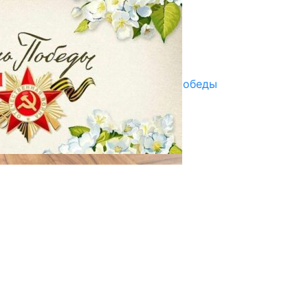
ПАЙДАЛАНУУГА БЕРИЛЕТ
07.08.2025
Улуу Жеңиштин жандуу сөзү
29.04.2025
Награды в преддверии Дня Победы
29.04.2025