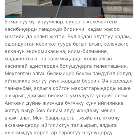
Урматтуу бүтүрүүчүлөр, силерге келечектеги
кесибиңерди тандоодо биринчи кадам жасоо
мезгили да келип жетти. Бул абдан олуттуу кадам,
ошондуктан кесипке туура багыт алып, келечекте
өлкөнүн экономикасына, илим-билимине,
маданиятына өз салымыңарды кошо алган
кесипкөй адистерден болушуңарга тилектешмин.
Мектептен алган билимиңер бекем пайдубал болуп,
ийгиликке жетүү үчүн жардам берсин. Эч нерседен
тайманбай, алдыга койгон максаттарыңарды ишке
ашырып, дайыма билимге умтулууга үндөйт элем.
Анткени дүйнө жүзүндө бүгүнкү күнү ийгиликке
жетүү өмүр бою билим алуу жөндөмү менен
аныкталат. Мен баарыңарга жыйынтыктоочу
экзамендерди ийгиликтүү тапшырып, алдыга
ишенимдүү карап, ар тараптуу өсүшүңөрдү