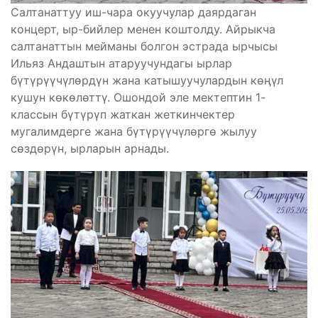
Салтанаттуу иш-чара окуучулар даярдаган
концерт, ыр-бийлер менен коштолду. Айрыкча
салтанаттын мейманы болгон эстрада ырчысы
Ильяз Андаштын атаруучундагы ырлар
бүтүрүүчүлөрдүн жана катышуучулардын көңүл
кушун көкөлөттү. Ошондой эле мектептин 1-
классын бүтүрүп жаткан жеткинчектер
мугалимдерге жана бүтүрүүчүлөргө жылуу
сөздөрүн, ырларын арнады.