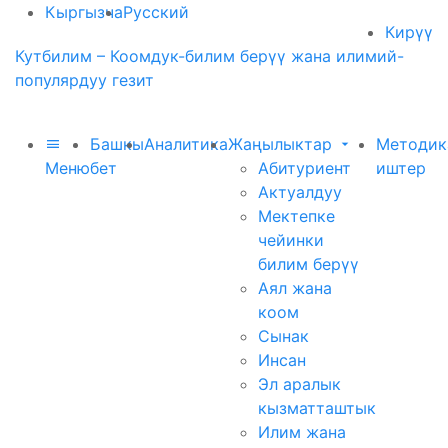
Кыргызча
Русский
Кирүү
Кутбилим – Коомдук-билим берүү жана илимий-
популярдуу гезит
Башкы
Аналитика
Жаңылыктар
Методик
Меню
бет
Абитуриент
иштер
Актуалдуу
Мектепке
чейинки
билим берүү
Аял жана
коом
Сынак
Инсан
Эл аралык
кызматташтык
Илим жана