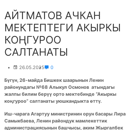
АЙТМАТОВ АЧКАН
МЕКТЕПТЕГИ АКЫРКЫ
КОҢГУРОО
САЛТАНАТЫ
26.05.2025
0
Бүгүн, 26-майда Бишкек шаарынын Ленин
районундагы №68 Алыкул Осмонов атындагы
жалпы билим берүү орто мектебинде “Акыркы
коңгуроо” салтанаты уюшкандыкта өттү.
Иш-чарага Агартуу министринин орун басары Лира
Самыкбаева, Ленин райондук мамлекеттик
администрациясынын башчысы, аким Жыргалбек