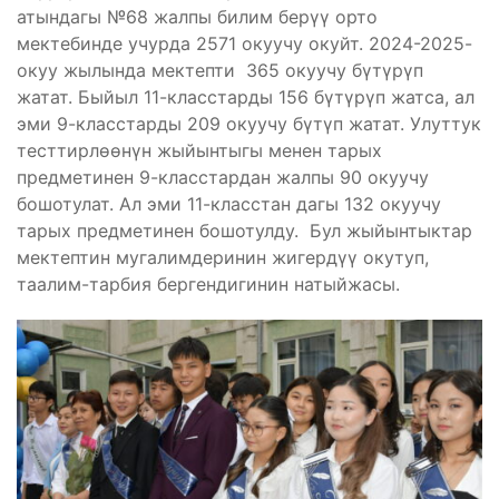
атындагы №68 жалпы билим берүү орто
мектебинде учурда 2571 окуучу окуйт. 2024-2025-
окуу жылында мектепти 365 окуучу бүтүрүп
жатат. Быйыл 11-класстарды 156 бүтүрүп жатса, ал
эми 9-класстарды 209 окуучу бүтүп жатат. Улуттук
тесттирлөөнүн жыйынтыгы менен тарых
предметинен 9-класстардан жалпы 90 окуучу
бошотулат. Ал эми 11-класстан дагы 132 окуучу
тарых предметинен бошотулду. Бул жыйынтыктар
мектептин мугалимдеринин жигердүү окутуп,
таалим-тарбия бергендигинин натыйжасы.