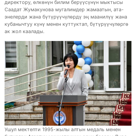
директору, өлкөнүн билим берүүсүнүн мыктысы
Саадат Жумакунова мугалимдер жамаатын, ата-
энелерди жана бүтүрүүчүлөрдү эң маанилүү жана
кубанычтуу күнү менен куттуктап, бүтүрүүчүлөргө
ак жол каалады.
Ушул мектепти 1995-жылы алтын медаль менен