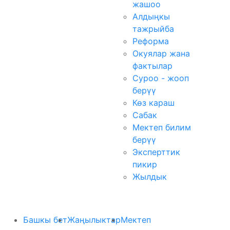
жашоо
Алдыңкы
тажрыйба
Реформа
Окуялар жана
фактылар
Суроо - жооп
берүү
Көз караш
Сабак
Мектеп билим
берүү
Эксперттик
пикир
Жылдык
Башкы бет
Жаңылыктар
Мектеп