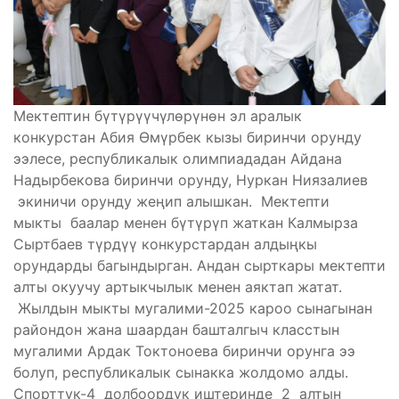
Мектептин бүтүрүүчүлөрүнөн эл аралык
конкурстан Абия Өмүрбек кызы биринчи орунду
ээлесе, республикалык олимпиададан Айдана
Надырбекова биринчи орунду, Нуркан Ниязалиев
экиничи орунду жеңип алышкан. Мектепти
мыкты баалар менен бүтүрүп жаткан Калмырза
Сыртбаев түрдүү конкурстардан алдыңкы
орундарды багындырган. Андан сырткары мектепти
алты окуучу артыкчылык менен аяктап жатат.
Жылдын мыкты мугалими-2025 кароо сынагынан
райондон жана шаардан башталгыч класстын
мугалими Ардак Токтоноева биринчи орунга ээ
болуп, республикалык сынакка жолдомо алды.
Спорттук-4 долбоордук иштеринде 2 алтын