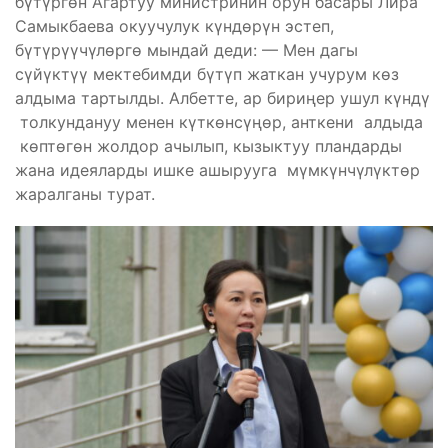
бүтүргөн Агартуу министринин орун басары Лира
Самыкбаева окуучулук күндөрүн эстеп,
бүтүрүүчүлөргө мындай деди: — Мен дагы
сүйүктүү мектебимди бүтүп жаткан учурум көз
алдыма тартылды. Албетте, ар бириңер ушул күндү
толкундануу менен күткөнсүңөр, анткени алдыда
көптөгөн жолдор ачылып, кызыктуу пландарды
жана идеяларды ишке ашырууга мүмкүнчүлүктөр
жаралганы турат.