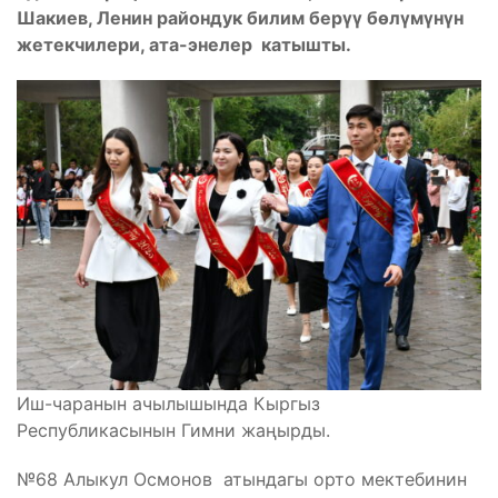
Шакиев, Ленин райондук билим берүү бөлүмүнүн
жетекчилери, ата-энелер катышты.
Иш-чаранын ачылышында Кыргыз
Республикасынын Гимни жаңырды.
№68 Алыкул Осмонов атындагы орто мектебинин