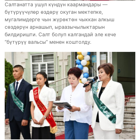
Салтанатта ушул күндүн каармандары —
бүтүрүүчүлөр өздөрү окуган мектепке,
мугалимдерге чын жүрөктөн чыккан алкыш
сөздөрүн арнашып, ыраазычылыктарын
билдиришти. Салт болуп калгандай эле кече
“бүтүрүү вальсы” менен коштолду.