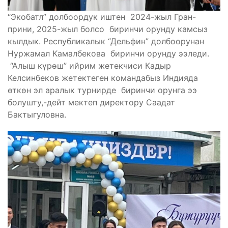
“Экобатл” долбоордук иштен 2024-жыл Гран-
прини, 2025-жыл болсо биринчи орунду камсыз
кылдык. Республикалык “Дельфин” долбоорунан
Нуржамал Камалбекова биринчи орунду ээледи.
“Алыш күрөш” ийрим жетекчиси Кадыр
Келсинбеков жетектеген командабыз Индияда
өткөн эл аралык турнирде биринчи орунга ээ
болушту,-дейт мектеп директору Саадат
Бактыгуловна.