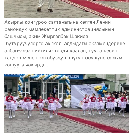
Акыркы коңгуроо салтанатына келген Ленин
райондук мамлекеттик администрациясынын
башчысы, аким Жыргалбек Шакиев
бүтүрүүчүлөргө ак жол, алдыдагы экзамендерине
албан-албан ийгиликтерди каалап, туура кесип
тандоо менен өлкөбүздүн өнүгүп-өсүшүнө салым
кошууга чакырды.