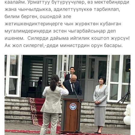
каалайм. Урматтуу бүтүрүүчүлөр, өз мектебиңерди
жана чынчылдыкка, адилеттүүлүккө тарбиялап,
билим берген, ошондой эле
жетишкендиктериңерге чын жүрөктөн кубанган
мугалимдериңерди эстен чыгарбайсыңар деп
ишенем. Силерди дайыма ийгилик коштоп жүрсүн!
Ак жол силерге!,-деди министрдин орун басары.