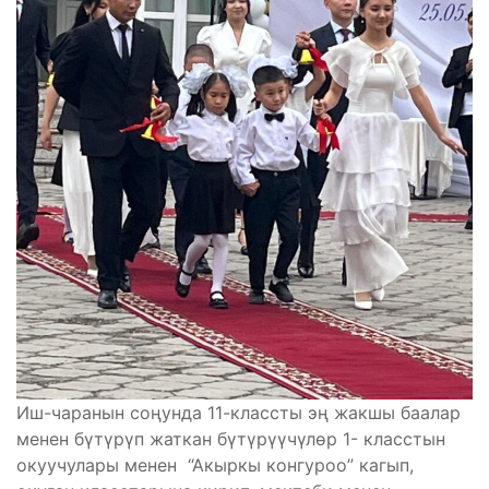
Иш-чаранын соңунда 11-классты эң жакшы баалар
менен бүтүрүп жаткан бүтүрүүчүлөр 1- класстын
окуучулары менен “Акыркы конгуроо” кагып,