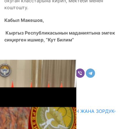
окуган класстарына кирип, мектеби менен
коштошту.
Кабыл Макешов,
Кыргыз Республикасынын маданиятына эмгек
сиңирген ишмер, “Кут Билим”
Бөлүшүү
Комментарийлер
Акыркы жаңылыктар
ГЕНДЕРДИК БАСМЫРЛООДОН ЖАНА ЗОРДУК-
ЗОМБУЛУКТАН КОРГОО
07.08.2026