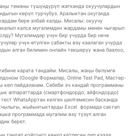
жаңы теманы түшүндүрүп жатканда окуучулардын
ндыгын көрүп турчубуз. Аралыктан окуганда
ардам бере албай калды. Мисалы: окуучу
акалып калса мугалимдин жардамы менен чыгарып
болду? Мугалимдер үчүн бир учурда бир нече
уучулар үчүн өтүлгөн сабакты өзү каалаган учурда
рдын алган билимин онлайн текшерүү жана баалоо,
тибине карата тандайм. Мисалы, жаңы бөлүмгө
доном (Google Формалар, Online Test Pad, Мастер-
ны көп пайдаланам. Себеби эч кандай программаны
дык аппараттарда (смартфондордо, айфондордо)
н тест WhatsAppтан келген шилтемесин басканда
тыкчылыгы, жыйынтыктарды Excel формада сактап
башка программада мугалим өзү түзүп алган
дик берет.
н тандап койгонго көнүп кетпесин деп кээде