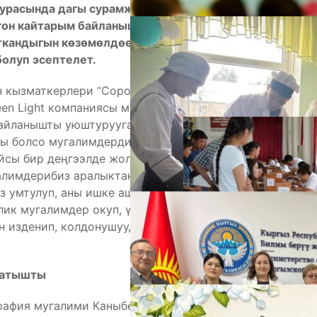
уурасында дагы сурамжылоо жүргүздүк.
гон кайтарым байланыш окуучунун теманы кандай
ткандыгын көзөмөлдөөнүн өзөктүү бир шарты
 болуп эсептелет.
А
 кызматкерлери “Сорос-Кыргызстан” фонду,
en Light компаниясы менен биргеликте мугалимдер
айланышты уюштурууга арналган бир нече
агы болсо мугалимдердин кайтарым байланышты
йсы бир деңгээлде жол ачты десек
алимдерибиз аралыктан окутуунун бардык
 умтулуп, аны ишке ашырып жатышат. Албетте,
лик мугалимдер окуп, үйрөнүп чыгышты. Ал тургай
н изденип, колдонушууда. Биз төмөндө ошондой
М
латышты
рафия мугалими Каныбек кызы Мээрим онлайн-