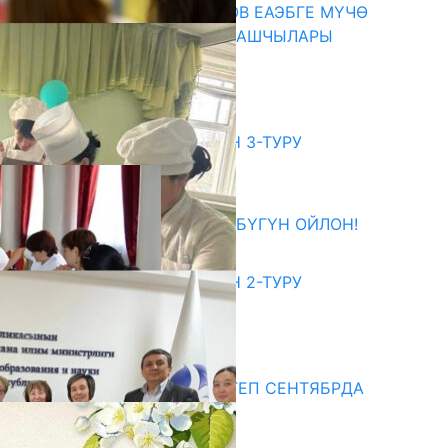
ПРЕЗИДЕНТ САДЫР ЖАПАРОВ ЕАЭБГЕ МҮЧӨ
МАМЛЕКЕТТЕРДИН ӨКМӨТ БАШЧЫЛАРЫ
МЕНЕН ЖОЛУГУШТУ
07.08.2026
битуриент
ЖОЖДОРГО КАБЫЛ АЛУУНУН 3-ТУРУ
БАШТАЛДЫ
27.07.2026
ӨЗҮҢДҮН КЕЛЕЧЕГИҢ ҮЧҮН БҮГҮН ОЙЛОН!
20.07.2026
ЖОЖДОРГО КАБЫЛ АЛУУНУН 2-ТУРУ
БАШТАЛДЫ
20.07.2026
едиа
СУЗАКТА 750 ОРУНДУУ МЕКТЕП СЕНТЯБРДА
ПАЙДАЛАНУУГА БЕРИЛЕТ
07.08.2025