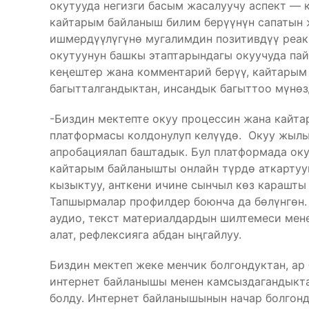
окутууда негизги басым жасалуучу аспект — 
кайтарым байланыш билим берүүнүн сапатын ж
ишмердүүлүгүнө мугалимдин позитивдүү реак
окутуунун башкы этаптарындагы окуучуда пай
кеңештер жана комментарий берүү, кайтарым
багытталгандыктан, инсандык багыттоо мүнөз
-Биздин мектепте окуу процессин жана кайт
платформасы колдонулуп келүүдө. Окуу жылы
апробациялап баштадык. Бул платформада оку
кайтарым байланышты онлайн түрдө аткартууг
кызыктуу, анткени ичине сынчыл көз карашты
Тапшырмалар профилдер боюнча да бөлүнгөн.
аудио, текст материалдардын шилтемеси мене
алат, рефлексияга абдан ыңгайлуу.
Биздин мектеп жеке менчик болгондуктан, ар 
интернет байланышы менен камсыздагандыкт
болду. Интернет байланышынын начар болгонду