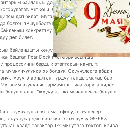
кайтарым байланыш деп эсептейт. Анын ою боюнча
огорулатат. Анткени, бул — окуучунун
циясы деп билет. Мугалимдин реакциясы — бул
да болгон түшүнбөстүктөргө позитивдүү сунуштар,
 байланыш конкреттүү окуучуга
дүү деп билет.
арым байланышты көңүлдүү өткөрүүгө Kahoot
нан баштап Pear Deck платформасын да
у процессинин бардык этаптарын камтып,
а мүмкүнчүлүккө ээ болдук. Окуучуларга абдан
 өнүктүрүүгө арналган түрдүү тапшырмалар бар.
 Мугалим өзүнүн чыгармачылыгына карата видео,
н бөлүшө алат. Окуучу өз ою менен кенен бөлүшө
бир окуучунун жеке смартфону, ата-энелер
ан, окуучулардын сабакка катышуусу 98-99%
гунан кээде сабактар 1-2 минутага токтоп, кайра