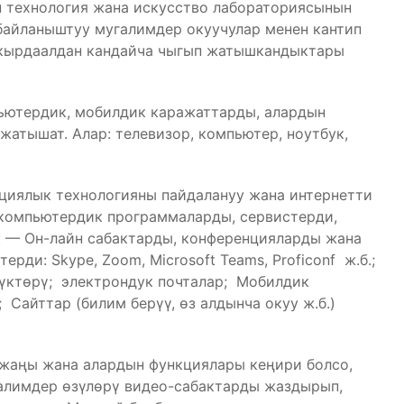
 технология жана искусство лабораториясынын
айланыштуу мугалимдер окуучулар менен кантип
 кырдаалдан кандайча чыгып жатышкандыктары
ьютердик, мобилдик каражаттарды, алардын
жатышат. Алар: телевизор, компьютер, ноутбук,
ациялык технологияны пайдалануу жана интернетти
 компьютердик программаларды, сервистерди,
: — Он-лайн сабактарды, конференцияларды жана
ди: Skype, Zoom, Microsoft Teams, Proficonf ж.б.;
лүктөрү; электрондук почталар; Мобилдик
 Сайттар (билим берүү, өз алдынча окуу ж.б.)
 жаңы жана алардын функциялары кеңири болсо,
алимдер өзүлөрү видео-сабактарды жаздырып,