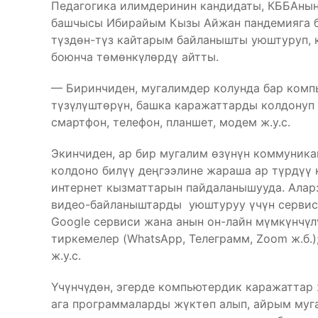
Педагогика илимдеринин кандидаты, КББАнын
башчысы Ибирайым Кызы Айжан пандемияга б
түздөн-түз кайтарым байланышты уюштуруп,
боюнча төмөнкүлөрдү айтты.
— Биринчиден, мугалимдер колунда бар комп
түзүлүштөрүн, башка каражаттарды колдонуп 
смартфон, телефон, планшет, модем ж.у.с.
Экинчиден, ар бир мугалим өзүнүн коммуник
колдоно билүү деңгээлине жараша ар түрдүү
интернет кызматтарын пайдаланышууда. Алар
видео-байланыштарды уюштуруу үчүн сервистер
Google сервиси жана анын он-лайн мүмкүнчү
тиркемелер (WhatsApp, Телеграмм, Zoom ж.б.);
ж.у.с.
Үчүнчүдөн, эгерде компьютердик каражаттар
ага программаларды жүктөп алып, айрым муг