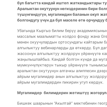
бул багытта кандай иштеп жаткандыктары т
Аралыктан окутуунун негиздеринин бири бол
түшүнгөндүгүн, мугалимдин баланын окуп жа
болгондугу үчүн да бул маселе өтө орчундуу
Убагында Кыргыз билим берүү академиясынын
массалык маалыматты колдоо фонду жана Gre
менен окуучулардын ортосундагы кайтарым б
алгылыктуу вебинарларды да өткөрдү. Бул д
жасоонун алгылыктуу жолдорун үйрөнүүгө ка
жаңылышпайбыз. Кандай болгон күндө да муг
мүмкүнчүлүктөрүн тыкыр үйрөнүүгө тынымсыз
аралыктан окутуунун алгачкы алиппесин дээр
айрым мугалимдер анын алгылыктуу жолдору
айрым мугалимдердин пикирин угуп көрдүк.
Мугалимдер билимдерин жетиштүү жогору
Бишкек шаарынын “Акылтай” мектебинин геог