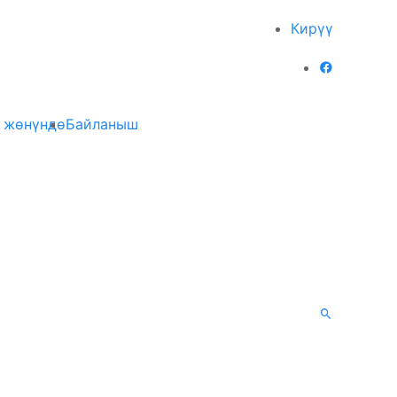
Кирүү
 жөнүндө
Байланыш