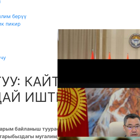
ш
илим берүү
ик пикир
учу
УУ: КАЙТАРЫМ
А
АЙ ИШТЕП ЖАТАТ?
тарым байланыш туурасында сөз баштадык эле.
актарыбыздагы мугалимдерибиздин, адистердин