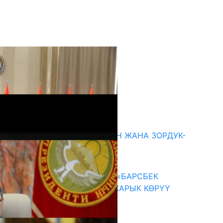
кыркы жаңылыктар
ГЕНДЕРДИК БАСМЫРЛООДОН ЖАНА ЗОРДУК-
ЗОМБУЛУКТАН КОРГОО
07.08.2026
КЫРГЫЗ ТАРЫХЫ ТАСМАДА: «БАРСБЕК
КАГАН» КӨРКӨМ ТАСМАСЫ ЖАРЫК КӨРҮҮ
АЛДЫНДА
07.08.2026