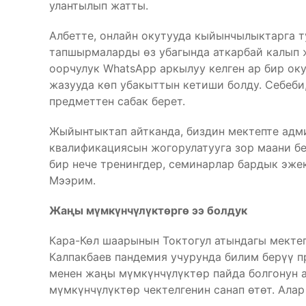
улантылып жатты.
Албетте, онлайн окутууда кыйынчылыктарга т
тапшырмаларды өз убагында аткарбай калып 
оорчулук WhatsApp аркылуу келген ар бир о
жазууда көп убакыттын кетиши болду. Себеби
предметтен сабак берет.
Жыйынтыктап айтканда, биздин мектепте ад
квалификациясын жогорулатууга зор маани б
бир нече тренингдер, семинарлар бардык эже
Мээрим.
Жаңы мүмкүнчүлүктөргө ээ болдук
Кара-Көл шаарынын Токтогул атындагы мекте
Калпакбаев пандемия учурунда билим берүү п
менен жаңы мүмкүнчүлүктөр пайда болгонун 
мүмкүнчүлүктөр чектелгенин санап өтөт. Алар