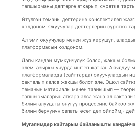
тапшырманы дептерге аткарып, сүрөткө тарт
Өтүлгөн теманы дептерине конспектилеп жаз
колдоном. Окуучулар дептерлерин сүрөткө та
Ал эми окуучулар менен жүз көрүшүп, аларды
платформасын колдоном.
Дагы кандай мүмкүнчүлүк болсо, жакшы болм
элем: азыркы учурда иштеп жаткан Акылдуу м
платформаларда (сайттарда) окуучулардын иш
сакталып калса жакшы болот эле. Ошол сайтка
теманын материалы менен таанышып — теория
тапшырмаларын аткара алса жана ал сакталып
билим алуудагы өнүгүү процессине байкоо жү
билим берүүнүн сапаты өсөт деп ойлойм,- дей
Мугалимдер кайтарым байланышты кандайч