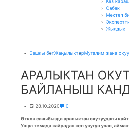
Көз кара
Сабак
Мектеп б
Экспертт
Жылдык
Башкы бет
Жаңылыктар
Мугалим жана оку
АРАЛЫКТАН ОКУТ
БАЙЛАНЫШ КАНД
28.10.2020
0
Өткөн саныбызда аралыктан окутуудагы кай
Ушул темада кайрадан кеп учугун улап, айм