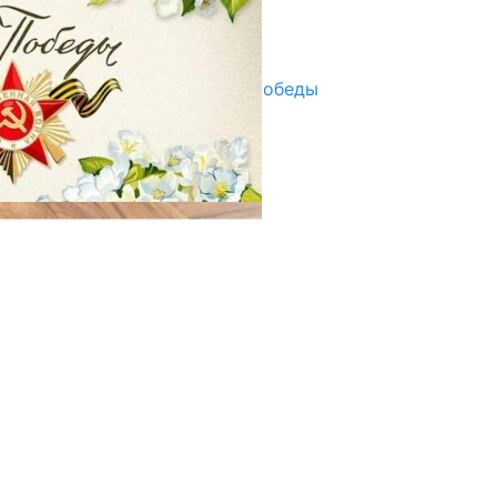
Улуу Жеңиштин жандуу сөзү
29.04.2025
Награды в преддверии Дня Победы
29.04.2025