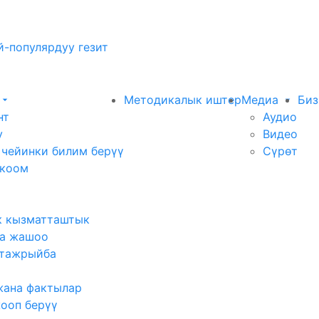
-популярдуу гезит
Методикалык иштер
Медиа
Биз
нт
Аудио
у
Видео
 чейинки билим берүү
Сүрөт
 коом
к кызматташтык
а жашоо
тажрыйба
жана фактылар
жооп берүү