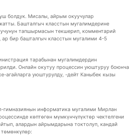
уш болдук. Мисалы, айрым окуучулар
жатты. Башталгыч класстын мугалимдерине
куучунун тапшырмасын текшерип, комментарий
, ар бир башталгыч класстын мугалими 4-5
министрация тарабынан мугалимдердин
ерилди. Онлайн окутуу процессин уюштуруу боюнча
ке-агайларга уюштурулду, -дейт Каныбек кызы
п-гимназиянын информатика мугалими Мирлан
роцессинде көптөгөн мүмкүнчүлүктөр чектелгени
айтып, алардын айрымдарына токтолуп, кандай
 төмөнкүлөр: