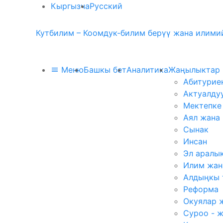
Кыргызча
Русский
Кутбилим – Коомдук-билим берүү жана илимий
Меню
Башкы бет
Аналитика
Жаңылыктар
Абитурие
Актуалду
Мектепке
Аял жана
Сынак
Инсан
Эл аралы
Илим жан
Алдыңкы 
Реформа
Окуялар 
Суроо - 