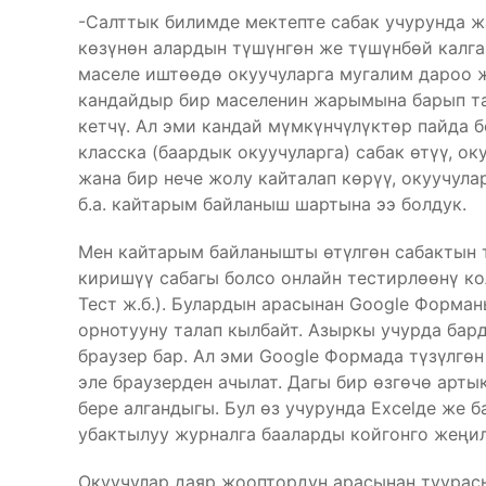
-Салттык билимде мектепте сабак учурунда 
көзүнөн алардын түшүнгөн же түшүнбөй калга
маселе иштөөдө окуучуларга мугалим дароо ж
кандайдыр бир маселенин жарымына барып т
кетчү. Ал эми кандай мүмкүнчүлүктөр пайда 
класска (баардык окуучуларга) сабак өтүү, ок
жана бир нече жолу кайталап көрүү, окуучула
б.а. кайтарым байланыш шартына ээ болдук.
Мен кайтарым байланышты өтүлгөн сабактын 
киришүү сабагы болсо онлайн тестирлөөнү кол
Тест ж.б.). Булардын арасынан Google Форма
орнотууну талап кылбайт. Азыркы учурда бар
браузер бар. Ал эми Google Формада түзүлгө
эле браузерден ачылат. Дагы бир өзгөчө ар
бере алгандыгы. Бул өз учурунда Excelде же 
убактылуу журналга бааларды койгонго жеңил
Окуучулар даяр жооптордун арасынан туурасы