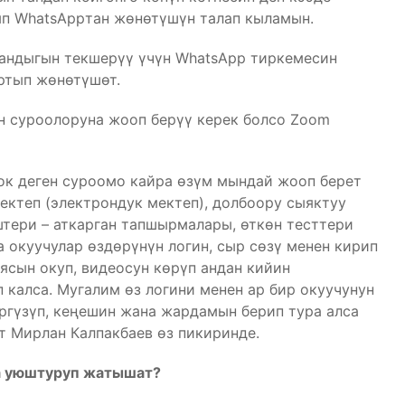
ып WhatsAppтан жөнөтүшүн талап кыламын.
гандыгын текшерүү үчүн WhatsApp тиркемесин
ртып жөнөтүшөт.
н суроолоруна жооп берүү керек болсо Zoom
ок деген суроомо кайра өзүм мындай жооп берет
ектеп (электрондук мектеп), долбоору сыяктуу
тери – аткарган тапшырмалары, өткөн тесттери
 окуучулар өздөрүнүн логин, сыр сөзү менен кирип
сын окуп, видеосун көрүп андан кийин
 калса. Мугалим өз логини менен ар бир окуучунун
ргүзүп, кеңешин жана жардамын берип тура алса
т Мирлан Калпакбаев өз пикиринде.
а уюштуруп жатышат?