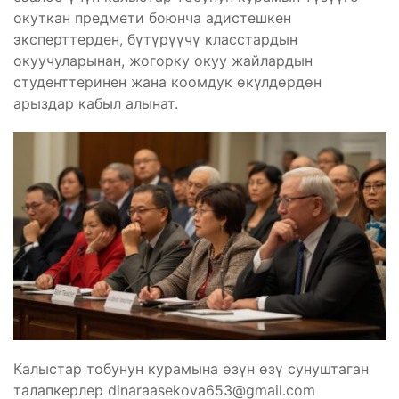
окуткан предмети боюнча адистешкен
эксперттерден, бүтүрүүчү класстардын
окуучуларынан, жогорку окуу жайлардын
студенттеринен жана коомдук өкүлдөрдөн
арыздар кабыл алынат.
Калыстар тобунун курамына өзүн өзү сунуштаган
талапкерлер
dinaraasekova653@gmail.com