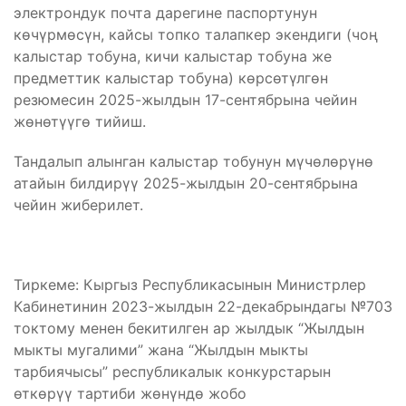
электрондук почта дарегине паспортунун
көчүрмөсүн, кайсы топко талапкер экендиги (чоң
калыстар тобуна, кичи калыстар тобуна же
предметтик калыстар тобуна) көрсөтүлгөн
резюмесин 2025-жылдын 17-сентябрына чейин
жөнөтүүгө тийиш.
Тандалып алынган калыстар тобунун мүчөлөрүнө
атайын билдирүү 2025-жылдын 20-сентябрына
чейин жиберилет.
Тиркеме: Кыргыз Республикасынын Министрлер
Кабинетинин 2023-жылдын 22-декабрындагы №703
токтому менен бекитилген ар жылдык “Жылдын
мыкты мугалими” жана “Жылдын мыкты
тарбиячысы” республикалык конкурстарын
өткөрүү тартиби жөнүндө жобо