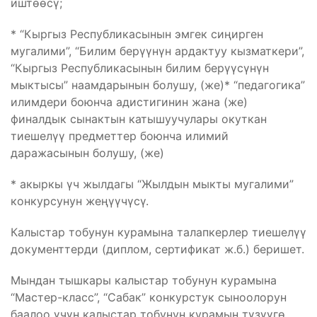
иштөөсү;
* “Кыргыз Республикасынын эмгек сиңирген
мугалими”, “Билим берүүнүн ардактуу кызматкери”,
“Кыргыз Республикасынын билим берүүсүнүн
мыктысы” наамдарынын болушу, (же)* “педагогика”
илимдери боюнча адистигинин жана (же)
финалдык сынактын катышуучулары окуткан
тиешелүү предметтер боюнча илимий
даражасынын болушу, (же)
* акыркы үч жылдагы “Жылдын мыкты мугалими”
конкурсунун жеңүүчүсү.
Калыстар тобунун курамына талапкерлер тиешелүү
документтерди (диплом, сертификат ж.б.) беришет.
Мындан тышкары калыстар тобунун курамына
“Мастер-класс”, “Сабак” конкурстук сыноолорун
баалоо үчүн калыстар тобунун курамын түзүүгө