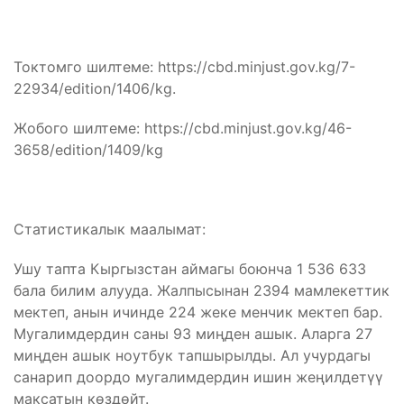
Токтомго шилтеме: https://cbd.minjust.gov.kg/7-
22934/edition/1406/kg.
Жобого шилтеме: https://cbd.minjust.gov.kg/46-
3658/edition/1409/kg
Статистикалык маалымат:
Ушу тапта Кыргызстан аймагы боюнча 1 536 633
бала билим алууда. Жалпысынан 2394 мамлекеттик
мектеп, анын ичинде 224 жеке менчик мектеп бар.
Мугалимдердин саны 93 миңден ашык. Аларга 27
миңден ашык ноутбук тапшырылды. Ал учурдагы
санарип доордо мугалимдердин ишин жеңилдетүү
максатын көздөйт.