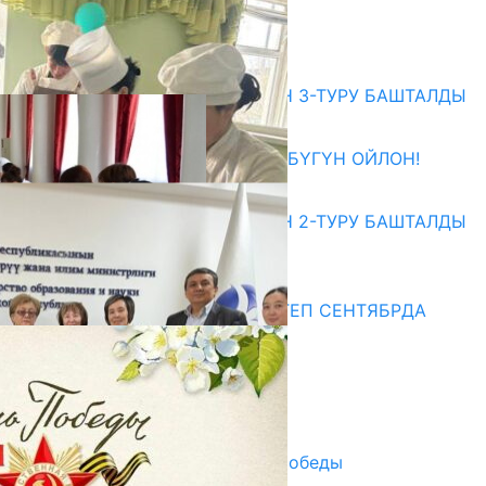
ЖОЛУГУШТУ
07.08.2026
Абитуриент
ЖОЖДОРГО КАБЫЛ АЛУУНУН 3-ТУРУ БАШТАЛДЫ
27.07.2026
ӨЗҮҢДҮН КЕЛЕЧЕГИҢ ҮЧҮН БҮГҮН ОЙЛОН!
20.07.2026
ЖОЖДОРГО КАБЫЛ АЛУУНУН 2-ТУРУ БАШТАЛДЫ
20.07.2026
Медиа
СУЗАКТА 750 ОРУНДУУ МЕКТЕП СЕНТЯБРДА
ПАЙДАЛАНУУГА БЕРИЛЕТ
07.08.2025
Улуу Жеңиштин жандуу сөзү
29.04.2025
Награды в преддверии Дня Победы