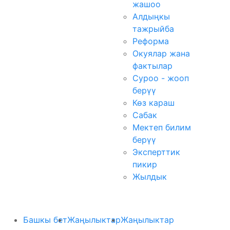
жашоо
Алдыңкы
тажрыйба
Реформа
Окуялар жана
фактылар
Суроо - жооп
берүү
Көз караш
Сабак
Мектеп билим
берүү
Эксперттик
пикир
Жылдык
Башкы бет
Жаңылыктар
Жаңылыктар