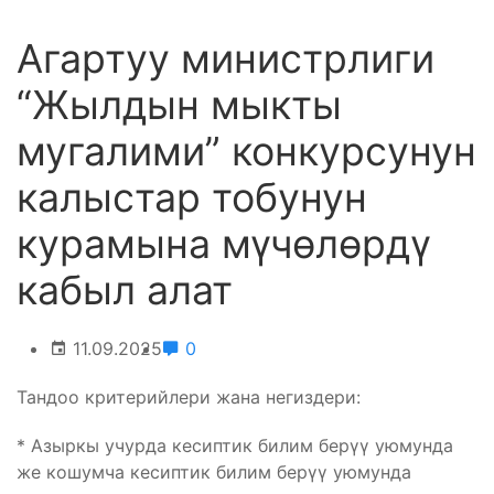
Агартуу министрлиги
“Жылдын мыкты
мугалими” конкурсунун
калыстар тобунун
курамына мүчөлөрдү
кабыл алат
11.09.2025
0
Тандоо критерийлери жана негиздери:
* Азыркы учурда кесиптик билим берүү уюмунда
же кошумча кесиптик билим берүү уюмунда