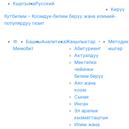
Кыргызча
Русский
Кирүү
Кутбилим – Коомдук-билим берүү жана илимий-
популярдуу гезит
Башкы
Аналитика
Жаңылыктар
Методик
Меню
бет
Абитуриент
иштер
Актуалдуу
Мектепке
чейинки
билим берүү
Аял жана
коом
Сынак
Инсан
Эл аралык
кызматташтык
Илим жана