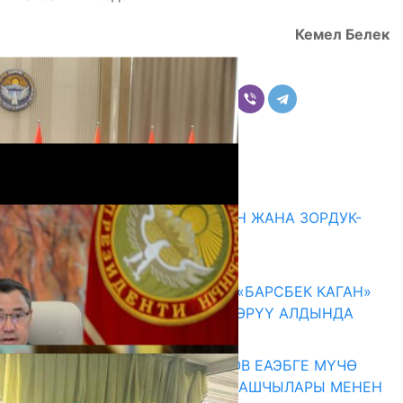
Кемел Белек
Бөлүшүү
Комментарийлер
Акыркы жаңылыктар
ГЕНДЕРДИК БАСМЫРЛООДОН ЖАНА ЗОРДУК-
ЗОМБУЛУКТАН КОРГОО
07.08.2026
КЫРГЫЗ ТАРЫХЫ ТАСМАДА: «БАРСБЕК КАГАН»
КӨРКӨМ ТАСМАСЫ ЖАРЫК КӨРҮҮ АЛДЫНДА
07.08.2026
ПРЕЗИДЕНТ САДЫР ЖАПАРОВ ЕАЭБГЕ МҮЧӨ
МАМЛЕКЕТТЕРДИН ӨКМӨТ БАШЧЫЛАРЫ МЕНЕН