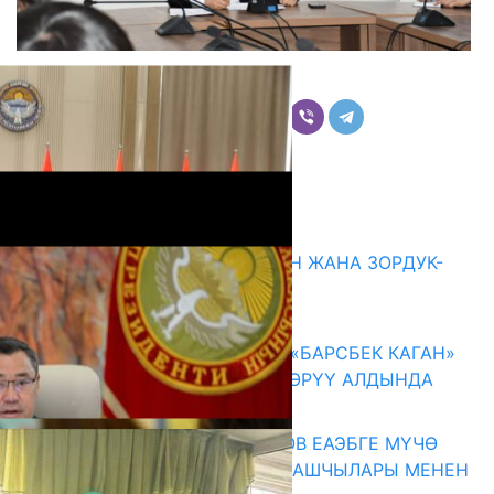
Бөлүшүү
Комментарийлер
Акыркы жаңылыктар
ГЕНДЕРДИК БАСМЫРЛООДОН ЖАНА ЗОРДУК-
ЗОМБУЛУКТАН КОРГОО
07.08.2026
КЫРГЫЗ ТАРЫХЫ ТАСМАДА: «БАРСБЕК КАГАН»
КӨРКӨМ ТАСМАСЫ ЖАРЫК КӨРҮҮ АЛДЫНДА
07.08.2026
ПРЕЗИДЕНТ САДЫР ЖАПАРОВ ЕАЭБГЕ МҮЧӨ
МАМЛЕКЕТТЕРДИН ӨКМӨТ БАШЧЫЛАРЫ МЕНЕН