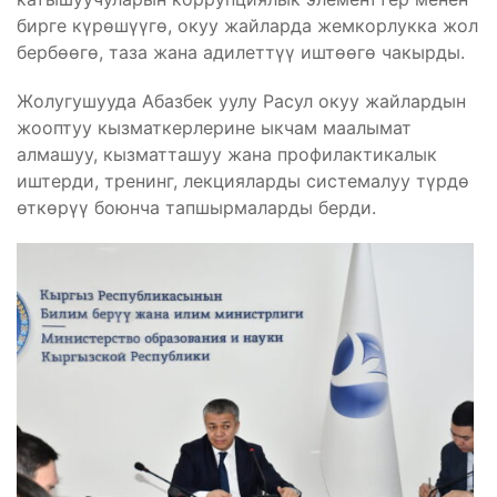
бирге күрөшүүгө, окуу жайларда жемкорлукка жол
бербөөгө, таза жана адилеттүү иштөөгө чакырды.
Жолугушууда Абазбек уулу Расул окуу жайлардын
жооптуу кызматкерлерине ыкчам маалымат
алмашуу, кызматташуу жана профилактикалык
иштерди, тренинг, лекцияларды системалуу түрдө
өткөрүү боюнча тапшырмаларды берди.