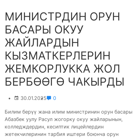
МИНИСТРДИН ОРУН
БАСАРЫ ОКУУ
ЖАЙЛАРДЫН
КЫЗМАТКЕРЛЕРИН
ЖЕМКОРЛУККА ЖОЛ
БЕРБӨӨГӨ ЧАКЫРДЫ
30.01.2025
0
Билим берүү жана илим министринин орун басары
Абазбек уулу Расул жогорку окуу жайларынын,
колледждердин, кесиптик лицейлердин
жетекчилеринин тарбия иштери боюнча орун