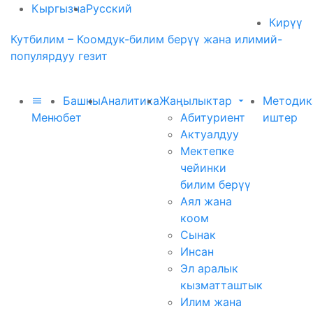
Кыргызча
Русский
Кирүү
Кутбилим – Коомдук-билим берүү жана илимий-
популярдуу гезит
Башкы
Аналитика
Жаңылыктар
Методик
Меню
бет
Абитуриент
иштер
Актуалдуу
Мектепке
чейинки
билим берүү
Аял жана
коом
Сынак
Инсан
Эл аралык
кызматташтык
Илим жана