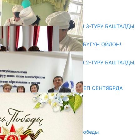
ЖОЛУГУШТУ
07.08.2026
Абитуриент
ЖОЖДОРГО КАБЫЛ АЛУУНУН 3-ТУРУ БАШТАЛДЫ
27.07.2026
ӨЗҮҢДҮН КЕЛЕЧЕГИҢ ҮЧҮН БҮГҮН ОЙЛОН!
20.07.2026
ЖОЖДОРГО КАБЫЛ АЛУУНУН 2-ТУРУ БАШТАЛДЫ
20.07.2026
Медиа
СУЗАКТА 750 ОРУНДУУ МЕКТЕП СЕНТЯБРДА
ПАЙДАЛАНУУГА БЕРИЛЕТ
07.08.2025
Улуу Жеңиштин жандуу сөзү
29.04.2025
Награды в преддверии Дня Победы
29.04.2025