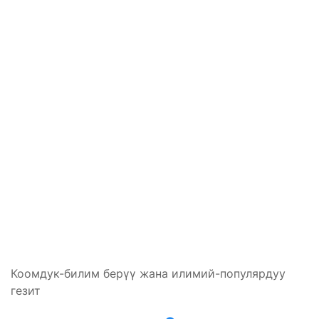
Коомдук-билим берүү жана илимий-популярдуу
гезит