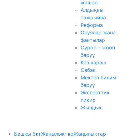
жашоо
Алдыңкы
тажрыйба
Реформа
Окуялар жана
фактылар
Суроо - жооп
берүү
Көз караш
Сабак
Мектеп билим
берүү
Эксперттик
пикир
Жылдык
Башкы бет
Жаңылыктар
Жаңылыктар