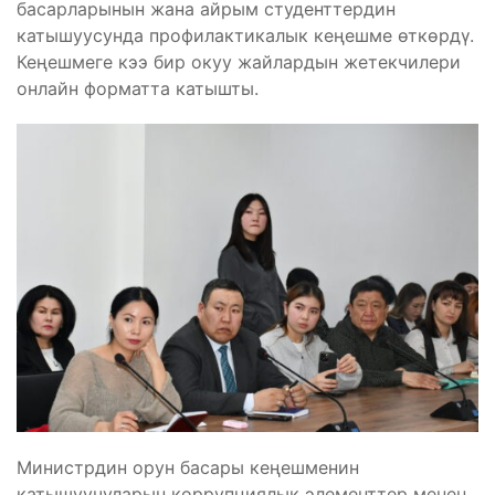
басарларынын жана айрым студенттердин
катышуусунда профилактикалык кеңешме өткөрдү.
Кеңешмеге кээ бир окуу жайлардын жетекчилери
онлайн форматта катышты.
Министрдин орун басары кеңешменин
катышуучуларын коррупциялык элементтер менен