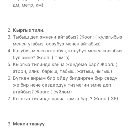
дм, метр, км)
Кыргыз тили.
Тыбыш деп эмнени айтабыз? Жооп: ( кулагыбыз
менен угабыз, оозубуз менен айтабыз)
Көзүбүз менен көрөбүз, колубуз менен жазабыз
бул эмне? Жооп: ( тамга)
Кыргыз тилинде канча жөндөмө бар? Жооп: (
атооч, илик, барыш, табыш, жатыш, чыгыш)
Бүткөн айрым бир ойду билдирген бир сөздү
же бир нече сөздөрдүн тизмегин эмне деп
атайбыз? Жооп: ( сүйлөм)
Кыргыз тилинде канча тамга бар ? Жооп ( 36)
Мекен таануу.