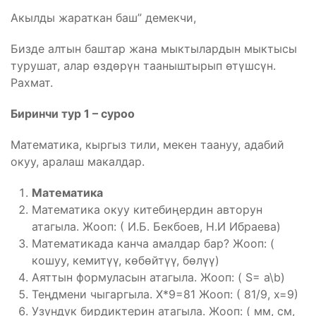
Акылды жараткан баш” демекчи,
Бизде алтын баштар жана мыктылардын мыктысы
турушат, алар өздөрүн тааныштырып өтүшсүн.
Рахмат.
Биринчи тур 1 – суроо
Математика, кыргыз тили, мекен таануу, адабий
окуу, аралаш макалдар.
Математика
Математика окуу китебиңердин авторун
атагыла. Жооп: ( И.Б. Бекбоев, Н.И Ибраева)
Математикада канча амалдар бар? Жооп: (
кошуу, кемитүү, көбөйтүү, бөлүү)
Аяттын формуласын атагыла. Жооп: ( S= a\b)
Теңдмени чыгаргыла. Х*9=81 Жооп: ( 81/9, х=9)
Узундук бирдиктерин атагыла. Жооп: ( мм, см,