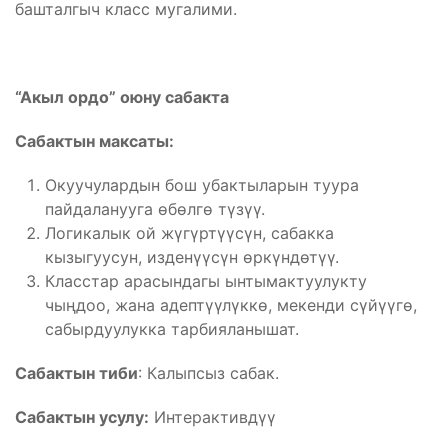
башталгыч класс мугалими.
“Акыл ордо” оюну сабакта
Сабактын максаты:
Окуучулардын бош убактыларын туура
пайдаланууга өбөлгө түзүү.
Логикалык ой жүгүртүүсүн, сабакка
кызыгуусун, изденүүсүн өркүндөтүү.
Класстар арасындагы ынтымактуулукту
чыңдоо, жана адептүүлүккө, мекенди сүйүүгө,
сабырдуулукка тарбияланышат.
Сабактын тиби
: Калыпсыз сабак.
Сабактын усулу:
Интерактивдүү