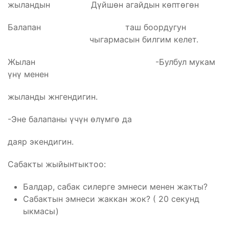
жыландын Дүйшөн агайдын көптөгөн
Балапан таш боордугун
чыгармасын билгим келет.
Жылан -Булбул мукам
үнү менен
жыланды жнгендигин.
-Эне балапаны үчүн өлүмгө да
даяр экендигин.
Сабакты жыйынтыктоо:
Балдар, сабак силерге эмнеси менен жакты?
Сабактын эмнеси жаккан жок? ( 20 секунд
ыкмасы)