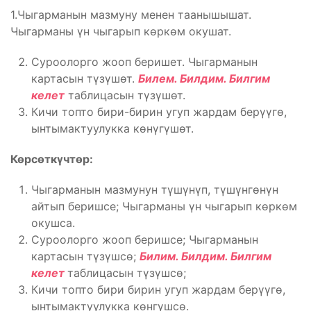
1.Чыгарманын мазмуну менен таанышышат.
Чыгарманы үн чыгарып көркөм окушат.
Суроолорго жооп беришет. Чыгарманын
картасын түзүшөт.
Билем. Билдим. Билгим
келет
таблицасын түзүшөт.
Кичи топто бири-бирин угуп жардам берүүгө,
ынтымактуулукка көнүгүшөт.
Көрсөткүчтөр:
Чыгарманын мазмунун түшүнүп, түшүнгөнүн
айтып беришсе; Чыгарманы үн чыгарып көркөм
окушса.
Суроолорго жооп беришсе; Чыгарманын
картасын түзүшсө;
Билим. Билдим. Билгим
келет
таблицасын түзүшсө;
Кичи топто бири бирин угуп жардам берүүгө,
ынтымактуулукка көнгүшсө.