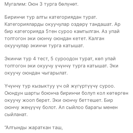
Мугалим: Оюн 3 турга бөлүнөт.
Биринчи тур алты категориядан турат.
Категорияларды окуучулар оздөрү тандашат. Ар
бир категорияда 5тен суроо камтылган. Аз упай
топтогон эки оюнчу оюндан кетет. Калган
окуучулар экинчи турга катышат.
Экинчи тур 4 тест, 5 суроодон турат, көп упай
топтогон эки окуучу үчүнчү турга катышат. Эки
окуучу оюндан чыгарылат.
Үчүнчү тур кызыктуу үч ой жүгүртүүчү суроо.
Оюндун шарты боюнча биринчи болуп кол көтөргөн
окуучу жооп берет. Эки оюнчу беттешет. Бир
оюнчу жеңүүчү болот. Ал сыйлоо барагы менен
сыйланат.
“Алтынды жараткан таш,