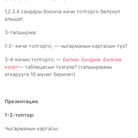
1,2.3.4 сандары боюнча кичи топторго бөлүнүп
алышат.
3-тапшырма:
1-2- кичи топторго; — чыгарманын картасын түз?
3-4-кичин топторго; —
Билем. Билдим. Билгим
келет
— таблицасын түзгүлө? (тапшырманы
аткарууга 10 мүнөт берилет)
Презентация.
1-2-топтор:
Чыгарманын картасы: