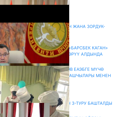
Комментарийлер
Акыркы жаңылыктар
ГЕНДЕРДИК БАСМЫРЛООДОН ЖАНА ЗОРДУК-
ЗОМБУЛУКТАН КОРГОО
07.08.2026
КЫРГЫЗ ТАРЫХЫ ТАСМАДА: «БАРСБЕК КАГАН»
КӨРКӨМ ТАСМАСЫ ЖАРЫК КӨРҮҮ АЛДЫНДА
07.08.2026
ПРЕЗИДЕНТ САДЫР ЖАПАРОВ ЕАЭБГЕ МҮЧӨ
МАМЛЕКЕТТЕРДИН ӨКМӨТ БАШЧЫЛАРЫ МЕНЕН
ЖОЛУГУШТУ
07.08.2026
Абитуриент
ЖОЖДОРГО КАБЫЛ АЛУУНУН 3-ТУРУ БАШТАЛДЫ
27.07.2026