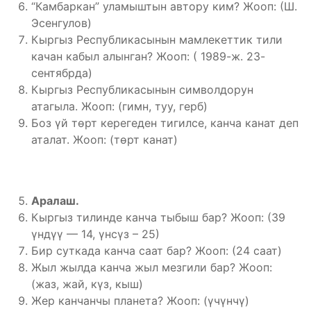
“Камбаркан” уламыштын автору ким? Жооп: (Ш.
Эсенгулов)
Кыргыз Республикасынын мамлекеттик тили
качан кабыл алынган? Жооп: ( 1989-ж. 23-
сентябрда)
Кыргыз Республикасынын символдорун
атагыла. Жооп: (гимн, туу, герб)
Боз үй төрт керегеден тигилсе, канча канат деп
аталат. Жооп: (төрт канат)
Аралаш.
Кыргыз тилинде канча тыбыш бар? Жооп: (39
үндүү — 14, үнсүз – 25)
Бир суткада канча саат бар? Жооп: (24 саат)
Жыл жылда канча жыл мезгили бар? Жооп:
(жаз, жай, күз, кыш)
Жер канчанчы планета? Жооп: (үчүнчү)