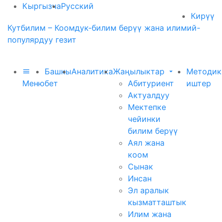
Кыргызча
Русский
Кирүү
Кутбилим – Коомдук-билим берүү жана илимий-
популярдуу гезит
Башкы
Аналитика
Жаңылыктар
Методик
Меню
бет
Абитуриент
иштер
Актуалдуу
Мектепке
чейинки
билим берүү
Аял жана
коом
Сынак
Инсан
Эл аралык
кызматташтык
Илим жана