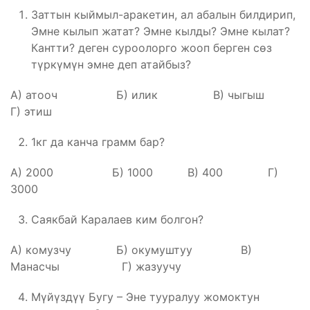
Заттын кыймыл-аракетин, ал абалын билдирип,
Эмне кылып жатат? Эмне кылды? Эмне кылат?
Кантти? деген суроолорго жооп берген сөз
түркүмүн эмне деп атайбыз?
А) атооч Б) илик В) чыгыш
Г) этиш
1кг да канча грамм бар?
А) 2000 Б) 1000 В) 400 Г)
3000
Саякбай Каралаев ким болгон?
А) комузчу Б) окумуштуу В)
Манасчы Г) жазуучу
Мүйүздүү Бугу – Эне тууралуу жомоктун