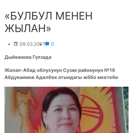
«БУЛБУЛ МЕНЕН
ЖЫЛАН»
09.03.2021
0
Дыйканова Гүлзада
Жалал-Абад облусунун Сузак районунун №19
Абдукаимов Адилбек атындагы жббо мектеби