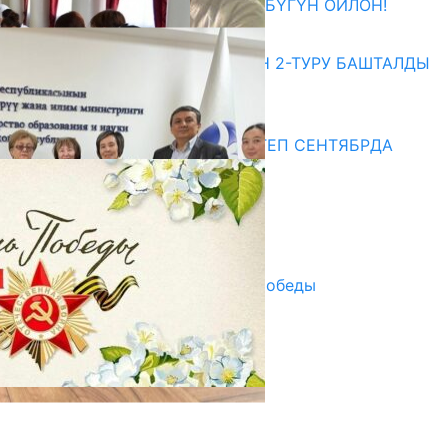
ӨЗҮҢДҮН КЕЛЕЧЕГИҢ ҮЧҮН БҮГҮН ОЙЛОН!
20.07.2026
ЖОЖДОРГО КАБЫЛ АЛУУНУН 2-ТУРУ БАШТАЛДЫ
20.07.2026
Медиа
СУЗАКТА 750 ОРУНДУУ МЕКТЕП СЕНТЯБРДА
ПАЙДАЛАНУУГА БЕРИЛЕТ
07.08.2025
Улуу Жеңиштин жандуу сөзү
29.04.2025
Награды в преддверии Дня Победы
29.04.2025