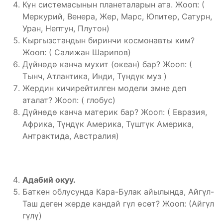
Күн системасынын планеталарын ата. Жооп: (
Меркурий, Венера, Жер, Марс, Юпитер, Сатурн,
Уран, Нептун, Плутон)
Кыргызстандын биринчи космонавты ким?
Жооп: ( Салижан Шарипов)
Дүйнөдө канча мухит (океан) бар? Жооп: (
Тынч, Атлантика, Инди, Түндүк муз )
Жердин кичирейтилген модели эмне деп
аталат? Жооп: ( глобус)
Дүйнөдө канча материк бар? Жооп: ( Евразия,
Африка, Түндүк Америка, Түштүк Америка,
Антрактида, Австралия)
Адабий окуу.
Баткен облусунда Кара-Булак айылында, Айгүл-
Таш деген жерде кандай гүл өсөт? Жооп: (Айгүл
гүлү)