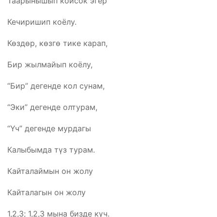
Таарынышып койсок эгер
Кечиришип коёлу.
Көздөр, көзгө тике карап,
Бир жылмайып коёлу,
“Бир” дегенде кол сунам,
“Эки” дегенде олтурам,
“Үч” дегенде мурдагы
Калыбымда түз турам.
Кайталаймын он жолу
Кайталагын он жолу
1,2,3; 1,2,3 мына бизде күч.