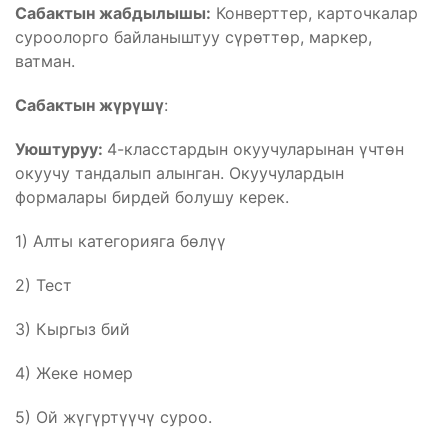
Сабактын жабдылышы:
Конверттер, карточкалар
суроолорго байланыштуу сүрөттөр, маркер,
ватман.
Сабактын жүрүшү
:
Уюштуруу:
4-класстардын окуучуларынан үчтөн
окуучу тандалып алынган. Окуучулардын
формалары бирдей болушу керек.
1) Алты категорияга бөлүү
2) Тест
3) Кыргыз бий
4) Жеке номер
5) Ой жүгүртүүчү суроо.