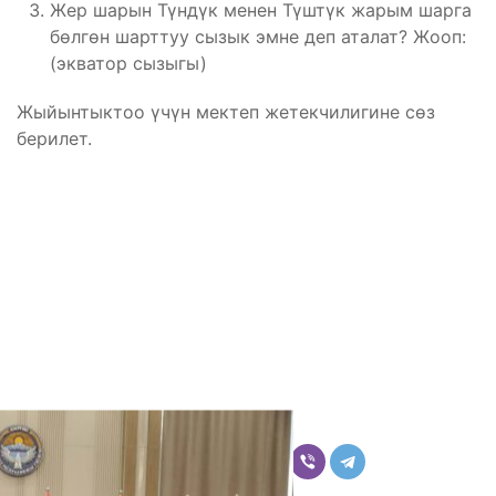
Жер шарын Түндүк менен Түштүк жарым шарга
бөлгөн шарттуу сызык эмне деп аталат? Жооп:
(экватор сызыгы)
Жыйынтыктоо үчүн мектеп жетекчилигине сөз
берилет.
Бөлүшүү