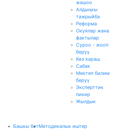
жашоо
Алдыңкы
тажрыйба
Реформа
Окуялар жана
фактылар
Суроо - жооп
берүү
Көз караш
Сабак
Мектеп билим
берүү
Эксперттик
пикир
Жылдык
Башкы бет
Методикалык иштер