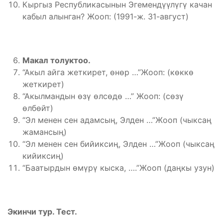
Кыргыз Республикасынын Эгемендүүлүгү качан
кабыл алынган? Жооп: (1991-ж. 31-август)
Макал толуктоо.
“Акыл айга жеткирет, өнөр …”Жооп: (көккө
жеткирет)
“Акылмандын өзү өлсөдө …” Жооп: (сөзү
өлбөйт)
“Эл менен сен адамсың, Элден …”Жооп (чыксаң
жамансың)
“Эл менен сен бийиксиң, Элден …”Жооп (чыксаң
кийиксиң)
“Баатырдын өмүрү кыска, ….”Жооп (даңкы узун)
Экинчи тур. Тест.