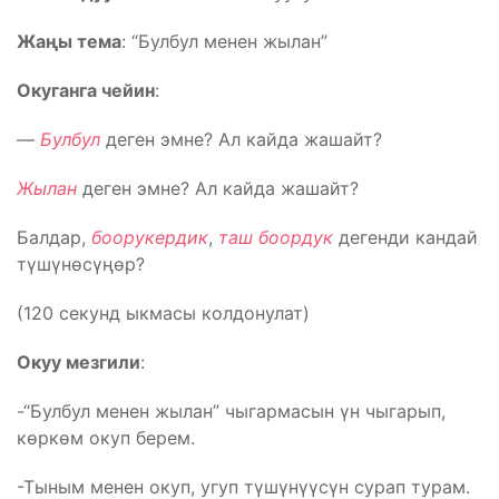
Жаңы тема
: “Булбул менен жылан”
Окуганга чейин
:
—
Булбул
деген эмне? Ал кайда жашайт?
Жылан
деген эмне? Ал кайда жашайт?
Балдар,
боорукердик
,
таш боордук
дегенди кандай
түшүнөсүңөр?
(120 секунд ыкмасы колдонулат)
Окуу мезгили
:
-“Булбул менен жылан” чыгармасын үн чыгарып,
көркөм окуп берем.
-Тыным менен окуп, угуп түшүнүүсүн сурап турам.