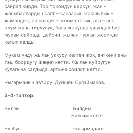
сайрап кирди. Тоо токойдун көркүн, жан –
жаныбарлардын салт – санаасын жакшылык –
жамандык, ач көздүк – жоомарттык, ата – эне,
өлүм жана тирүүлүк, бала жөнүндө ушундай бир
мукам сайрады дейсиң, жылан турган жеринде
катып калды.
Мукам үндү жылан уккусу келген жок, анткени аны
таш боордугу жеңип кетти. Жылан куйругун
кулагына салдыда, артына сойлоп кетти.
Чыгарманын автору: Дүйшөн Сулайманов.
3-4-топтор
:
Билем Билдим
Билгим келет
Булбул Чыгармадагы