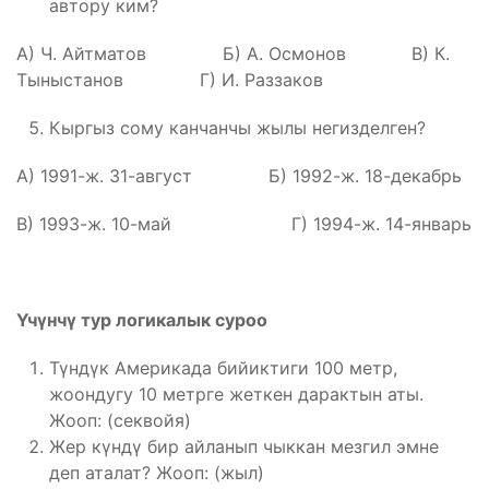
автору ким?
А) Ч. Айтматов Б) А. Осмонов В) К.
Тыныстанов Г) И. Раззаков
Кыргыз сому канчанчы жылы негизделген?
А) 1991-ж. 31-август Б) 1992-ж. 18-декабрь
В) 1993-ж. 10-май Г) 1994-ж. 14-январь
Үчүнчү тур логикалык суроо
Түндүк Америкада бийиктиги 100 метр,
жоондугу 10 метрге жеткен дарактын аты.
Жооп: (секвойя)
Жер күндү бир айланып чыккан мезгил эмне
деп аталат? Жооп: (жыл)