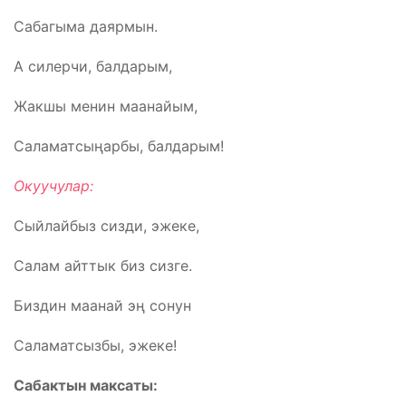
Сабагыма даярмын.
А силерчи, балдарым,
Жакшы менин маанайым,
Саламатсыңарбы, балдарым!
Окуучулар:
Сыйлайбыз сизди, эжеке,
Салам айттык биз сизге.
Биздин маанай эң сонун
Саламатсызбы, эжеке!
Сабактын максаты: