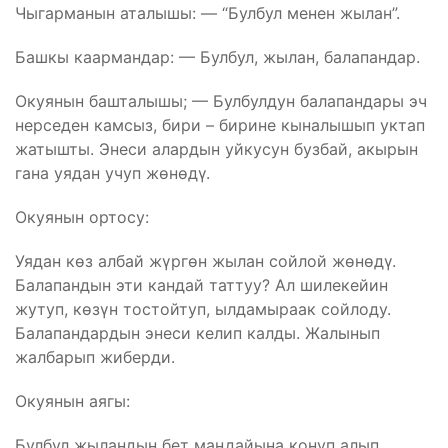
Чыгарманын аталышы: — “Булбул менен жылан”.
Башкы каармандар: — Булбул, жылан, балапандар.
Окуянын башталышы; — Булбулдун балапандары эч
нерседен камсыз, бири – бирине кыналышып уктап
жатышты. Энеси алардын уйкусун бузбай, акырын
гана уядан учуп жөнөдү.
Окуянын ортосу:
Уядан көз албай жүргөн жылан сойлой жөнөдү.
Балапандын эти кандай таттуу? Ал шилекейин
жутуп, көзүн тостойтуп, ылдамыраак сойлоду.
Балапандардын энеси келип калды. Жалынып
жалбарып жиберди.
Окуянын аягы:
Булбул жыландын бет маңдайына конуп алып,