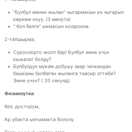
“Булбул менен жылан” чыгармасын үн чыгарып
көркөм окуу. (3 минута)
“ Кол белги” ыкмасын колдоном.
2-тапшырма;
Суроолорго жооп бер! Булбул эмне үчүн
кыжалат болду?
Булбулдун мукам добушу заар чачкандан
башканы билбеген жыланга таасир эттиби?
Эмне үчүн? ( 20 секунд)
Физминутка
:
Кел, досторум,
Ар убакта ынтымакта бололу.