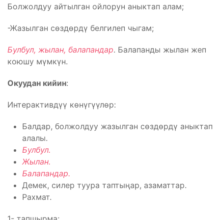
Болжолдуу айтылган ойлорун аныктап алам;
-Жазылган сөздөрдү белгилеп чыгам;
Булбул, жылан, балапандар
. Балапанды жылан жеп
коюшу мүмкүн.
Окуудан кийин
:
Интерактивдүү көнүгүүлөр:
Балдар, болжолдуу жазылган сөздөрдү аныктап
алалы.
Булбул.
Жылан.
Балапандар.
Демек, силер туура таптыңар, азаматтар.
Рахмат.
1- тапшырма;