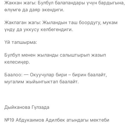
Жаккан жагы: Булбул балапандары үчүн бардыгына,
өлүмгө да даяр экендиги.
Жакпаган жагы: Жыландын таш боордугу, мукам
үндү да уккусу келбегендиги.
Үй тапшырма:
Булбул менен жыланды салыштырып жазып
келесиңер.
Баалоо: — Окуучулар бири – бирин баалайт,
мугалим жыйынтыктап баалайт.
Дыйканова Гүлзада
№19 Абдукаимов Адилбек атындагы мектеби