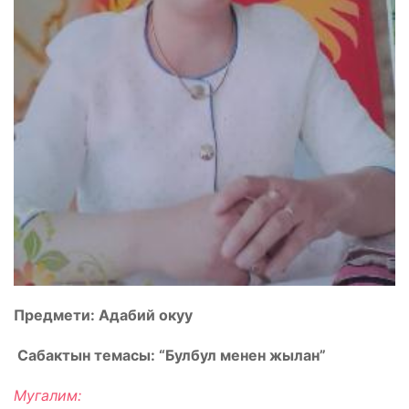
Предмети: Адабий окуу
Сабактын темасы: “Булбул менен жылан”
Мугалим: