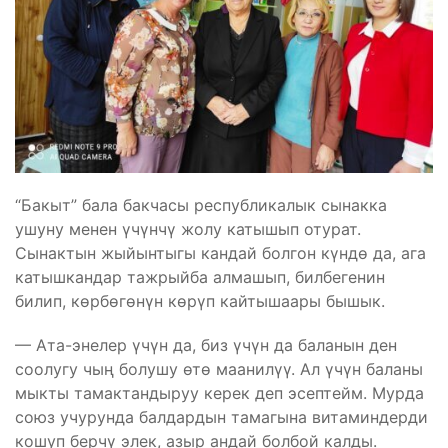
“Бакыт” бала бакчасы республикалык сынакка
ушуну менен үчүнчү жолу катышып отурат.
Сынактын жыйынтыгы кандай болгон күндө да, ага
катышкандар тажрыйба алмашып, билбегенин
билип, көрбөгөнүн көрүп кайтышаары бышык.
— Ата-энелер үчүн да, биз үчүн да баланын ден
соолугу чың болушу өтө маанилүү. Ал үчүн баланы
мыкты тамактандыруу керек деп эсептейм. Мурда
союз учурунда балдардын тамагына витаминдерди
кошуп берчү элек, азыр андай болбой калды.