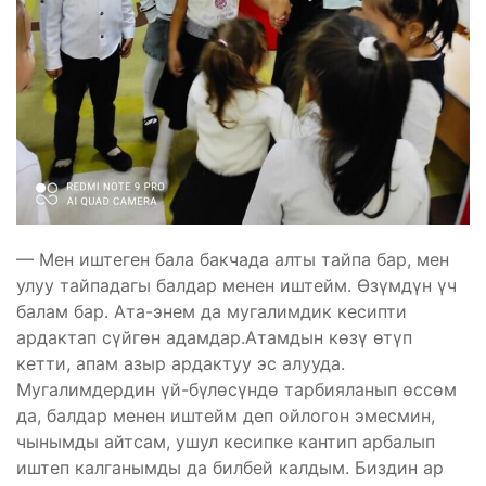
— Мен иштеген бала бакчада алты тайпа бар, мен
улуу тайпадагы балдар менен иштейм. Өзүмдүн үч
балам бар. Ата-энем да мугалимдик кесипти
ардактап сүйгөн адамдар.Атамдын көзү өтүп
кетти, апам азыр ардактуу эс алууда.
Мугалимдердин үй-бүлөсүндө тарбияланып өссөм
да, балдар менен иштейм деп ойлогон эмесмин,
чынымды айтсам, ушул кесипке кантип арбалып
иштеп калганымды да билбей калдым. Биздин ар