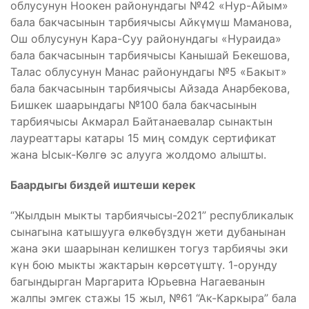
облусунун Ноокен районундагы №42 «Нур-Айым»
бала бакчасынын тарбиячысы Айкүмүш Маманова,
Ош облусунун Кара-Суу районундагы «Нураида»
бала бакчасынын тарбиячысы Канышай Бекешова,
Талас облусунун Манас районундагы №5 «Бакыт»
бала бакчасынын тарбиячысы Айзада Анарбекова,
Бишкек шаарындагы №100 бала бакчасынын
тарбиячысы Акмарал Байтанаевалар сынактын
лауреаттары катары 15 миң сомдук сертификат
жана Ысык-Көлгө эс алууга жолдомо алышты.
Баардыгы биздей иштеши керек
“Жылдын мыкты тарбиячысы-2021” республикалык
сынагына катышууга өлкөбүздүн жети дубанынан
жана эки шаарынан келишкен тогуз тарбиячы эки
күн бою мыкты жактарын көрсөтүштү. 1-орунду
багындырган Маргарита Юрьевна Нагаеванын
жалпы эмгек стажы 15 жыл, №61 “Ак-Каркыра” бала