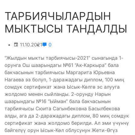
ТАРБИЯЧЫЛАРДЫН
МЫКТЫСЫ ТАНДАЛДЫ
11.10.2021
0
“Жылдын мыкты тарбиячысы-2021” сынагында 1-
орунга Ош шаарындагы №61 “Ак-Каркыра” бала
бакчасынын тарбиячысы Маргарита Юрьевна
Нагаева ээ болуп, 1-даражадагы диплом, 100 миң
сомдук сертификат жана Ысык-Көлгө эс алууга
жолдомо менен сыйланды. 2-орунду Нарын
шаарындагы №16 “Ыйман” бала бакчасынын
тарбиячысы Сюита Сагынбековна Басылбекова
алды, ага да 2-даражадагы диплом, 80 миң сомдук
сертификат жана жолдомо берилди. Ал эми үчүнчү
байгелүү орун Ысык-Көл облусунун Жети-Өгүз