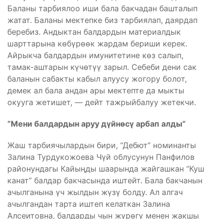
Баланы тарбиялоо иши бала бакчадан башталып
жатат. Баланы мектепке биз тарбиялап, даярдап
беребиз. Андыктан балдардын материалдык
шарттарына көбүрөөк жардам бериши керек.
Айрыкча балдардын имунитетине көз салып,
тамак-аштарын күчөтүү зарыл. Себеби дени сак
баланын сабакты кабыл алуусу жогору болот,
демек ал бала андан ары мектепте да мыкты
окууга жетишет, — дейт тажрыйбалуу жетекчи.
“Мени балдардын аруу дүйнөсү арбап алды”
Жаш тарбиячылардын бири, “Дебют” номинанты
Залина Турдукожоева Чүй облусунун Панфилов
районундагы Кайыңды шаарында жайгашкан “Куш
канат” балдар бакчасында иштейт. Бала бакчанын
ачылганына үч жылдын жүзү болду. Ал алгач
ачылгандан тарта иштеп келаткан Залина
Алсеитовна, балдарды чын жүрөгү менен жакшы