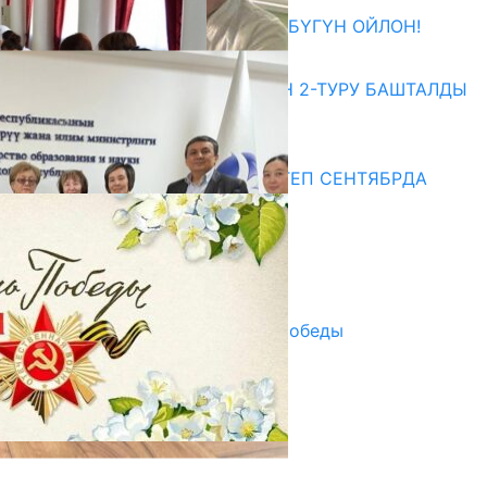
ӨЗҮҢДҮН КЕЛЕЧЕГИҢ ҮЧҮН БҮГҮН ОЙЛОН!
20.07.2026
ЖОЖДОРГО КАБЫЛ АЛУУНУН 2-ТУРУ БАШТАЛДЫ
20.07.2026
Медиа
СУЗАКТА 750 ОРУНДУУ МЕКТЕП СЕНТЯБРДА
ПАЙДАЛАНУУГА БЕРИЛЕТ
07.08.2025
Улуу Жеңиштин жандуу сөзү
29.04.2025
Награды в преддверии Дня Победы
29.04.2025