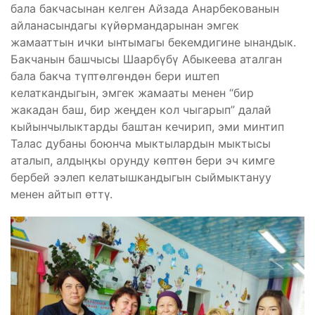
бала бакчасынан келген Айзада Анарбекованын
айланасындагы күйөрмандарынан эмгек
жамааттын ички ынтымагы бекемдигине ынандык.
Бакчанын башчысы Шаарбүбү Абыкеева аталган
бала бакча түптөлгөндөн бери иштеп
келаткандыгын, эмгек жамааты менен “бир
жакадан баш, бир жеңден кол чыгарып” далай
кыйынчылыктарды баштан кечирип, эми минтип
Талас дубаны боюнча мыктылардын мыктысы
аталып, алдыңкы орунду көптөн бери эч кимге
бербей ээлеп келатышкандыгын сыймыктануу
менен айтып өттү.