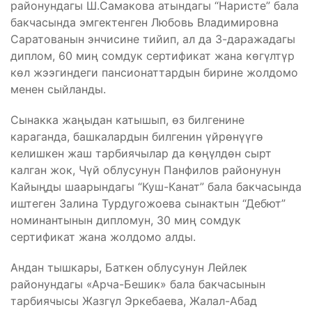
районундагы Ш.Самакова атындагы “Наристе” бала
бакчасында эмгектенген Любовь Владимировна
Саратованын энчисине тийип, ал да 3-даражадагы
диплом, 60 миң сомдук сертификат жана көгүлтүр
көл жээгиндеги пансионаттардын бирине жолдомо
менен сыйланды.
Сынакка жаңыдан катышып, өз билгенине
караганда, башкалардын билгенин үйрөнүүгө
келишкен жаш тарбиячылар да көңүлдөн сырт
калган жок, Чүй облусунун Панфилов районунун
Кайыңды шаарындагы “Куш-Канат” бала бакчасында
иштеген Залина Турдугожоева сынактын “Дебют”
номинантынын дипломун, 30 миң сомдук
сертификат жана жолдомо алды.
Андан тышкары, Баткен облусунун Лейлек
районундагы «Арча-Бешик» бала бакчасынын
тарбиячысы Жазгүл Эркебаева, Жалал-Абад