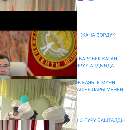
Комментарийлер
Акыркы жаңылыктар
ГЕНДЕРДИК БАСМЫРЛООДОН ЖАНА ЗОРДУК-
ЗОМБУЛУКТАН КОРГОО
07.08.2026
КЫРГЫЗ ТАРЫХЫ ТАСМАДА: «БАРСБЕК КАГАН»
КӨРКӨМ ТАСМАСЫ ЖАРЫК КӨРҮҮ АЛДЫНДА
07.08.2026
ПРЕЗИДЕНТ САДЫР ЖАПАРОВ ЕАЭБГЕ МҮЧӨ
МАМЛЕКЕТТЕРДИН ӨКМӨТ БАШЧЫЛАРЫ МЕНЕН
ЖОЛУГУШТУ
07.08.2026
Абитуриент
ЖОЖДОРГО КАБЫЛ АЛУУНУН 3-ТУРУ БАШТАЛДЫ
27.07.2026