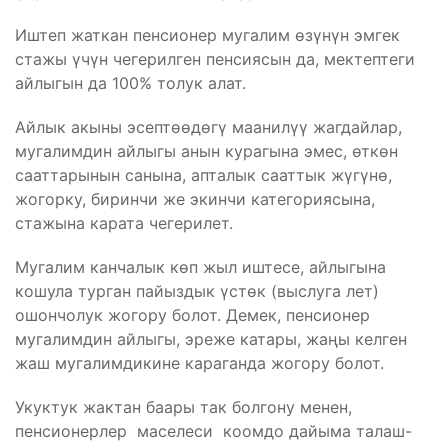
Иштеп жаткан пенсионер мугалим өзүнүн эмгек
стажы үчүн чегерилген пенсиясын да, мектептеги
айлыгын да 100% толук алат.
Айлык акыны эсептөөдөгү маанилүү жагдайлар,
мугалимдин айлыгы анын курагына эмес, өткөн
сааттарынын санына, апталык сааттык жүгүнө,
жогорку, биринчи же экинчи категориясына,
стажына карата чегерилет.
Мугалим канчалык көп жыл иштесе, айлыгына
кошула турган пайыздык үстөк (выслуга лет)
ошончолук жогору болот. Демек, пенсионер
мугалимдин айлыгы, эреже катары, жаңы келген
жаш мугалимдикине караганда жогору болот.
Укуктук жактан баары так болгону менен,
пенсионерлер маселеси коомдо дайыма талаш-