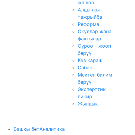
жашоо
Алдыңкы
тажрыйба
Реформа
Окуялар жана
фактылар
Суроо - жооп
берүү
Көз караш
Сабак
Мектеп билим
берүү
Эксперттик
пикир
Жылдык
Башкы бет
Аналитика