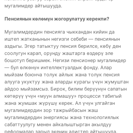
мугалимдер айтышууда.
Пенсиянын көлөмүн жогорулатуу керекпи?
Мугалимдердин пенсияга чыккандан кийин да
иштеп жатканынын негизги себеби — пенсиянын
аздыгы. Эгер татыктуу пенсия берилсе, көбү ден
соолугун карап, орунду жаштарга өздөрү эле
бошотуп беришмек. Негизи пенсионер мугалимдер
— бул өлкөнүн интеллектуалдык фонду. Алар
мыйзам боюнча толук айлык жана толук пенсия
алууга укуктуу жана аларды курагы үчүн жумуштан
айдоо мыйзамсыз. Бирок, билим берүүнүн сапатын
көтөрүү үчүн «муун алмашуу» процесси табигый
жана жумшак жүрүшү керек. Ал үчүн улгайган
мугалимдердин зор тажрыйбасын жаш
мугалимдердин энергиясы жана технологиялык
сабаттуулугу менен айкалыштырган акылдуу
реформалар зарыл экенин адистер айтышууда.