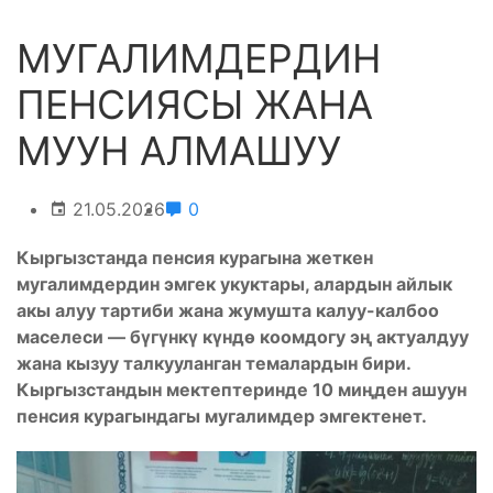
МУГАЛИМДЕРДИН
ПЕНСИЯСЫ ЖАНА
МУУН АЛМАШУУ
21.05.2026
0
Кыргызстанда пенсия курагына жеткен
мугалимдердин эмгек укуктары, алардын айлык
акы алуу тартиби жана жумушта калуу-калбоо
маселеси — бүгүнкү күндө коомдогу эң актуалдуу
жана кызуу талкууланган темалардын бири.
Кыргызстандын мектептеринде 10 миңден ашуун
пенсия курагындагы мугалимдер эмгектенет.