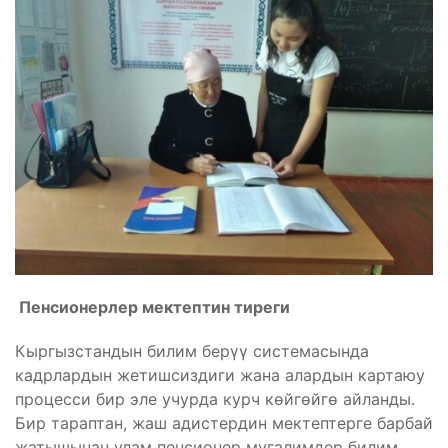
Пенсионерлер мектептин тиреги
Кыргызстандын билим берүү системасында
кадрлардын жетишсиздиги жана алардын картаюу
процесси бир эле учурда курч көйгөйгө айланды.
Бир тараптан, жаш адистердин мектептерге барбай
жатышынан улам пенсионер мугалимдер билим