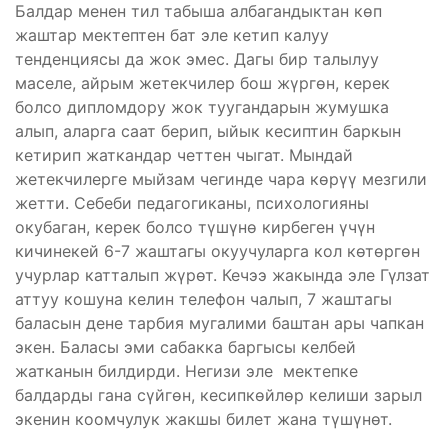
Балдар менен тил табыша албагандыктан көп
жаштар мектептен бат эле кетип калуу
тенденциясы да жок эмес. Дагы бир талылуу
маселе, айрым жетекчилер бош жүргөн, керек
болсо дипломдору жок туугандарын жумушка
алып, аларга саат берип, ыйык кесиптин баркын
кетирип жаткандар четтен чыгат. Мындай
жетекчилерге мыйзам чегинде чара көрүү мезгили
жетти. Себеби педагогиканы, психологияны
окубаган, керек болсо түшүнө кирбеген үчүн
кичинекей 6-7 жаштагы окуучуларга кол көтөргөн
учурлар катталып жүрөт. Кечээ жакында эле Гүлзат
аттуу кошуна келин телефон чалып, 7 жаштагы
баласын дене тарбия мугалими баштан ары чапкан
экен. Баласы эми сабакка баргысы келбей
жатканын билдирди. Негизи эле мектепке
балдарды гана сүйгөн, кесипкөйлөр келиши зарыл
экенин коомчулук жакшы билет жана түшүнөт.