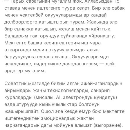
— Тарых сабагынан мугалим жок. Айласыздан 1,5
ставка менен иштегенге туура келет. Бир эле сабак
менен чектелбей окуучуларымды ар кандай
долбоорлорго катыштырып турам. Жакында эле
бир сынакка катышып, жеңиш менен кайттык.
Балдарым так, орундуу сүйлөгөндү үйрөнүштү.
Мектепте башка кесиптештерим иш-чара
өткөргөндө менин окуучуларымды алып
баруучулукка сурап алышат. Окуучуларымды
чечендикке, лидерликке даярдап келем, — дейт
ардагер мугалим.
Советтик мезгилде билим алган эжей-агайлардын
айрымдары жаңы технологияларды, санарип
куралдарды (мисалы, AI, электрондук күндөлүк)
өздөштүрүүдө кыйынчылыктар болгонун
жашырышпайт. Ошол эле кезде өмүр бою мектепте
иштегендиктен эмоционалдык жактан
чарчагандарын дагы мойнуна алышат (выгорание).