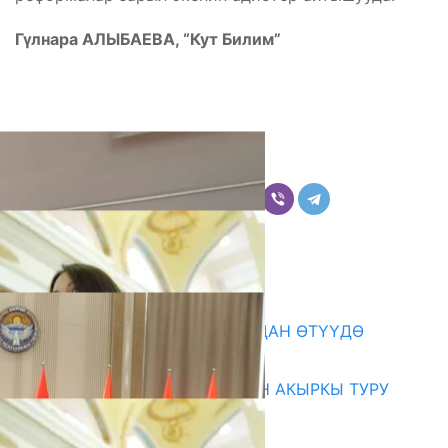
Гүлнара АЛЫБАЕВА, “Кут Билим”
Бөлүшүү
Комментарийлер
Акыркы жаңылыктар
199 ТРЕНЕР МУГАЛИМ ОКУУДАН ӨТҮҮДӨ
10.08.2026
ЖОЖДОРГО КАБЫЛ АЛУУНУН АКЫРКЫ ТУРУ
СТАРТ АЛДЫ
10.08.2026