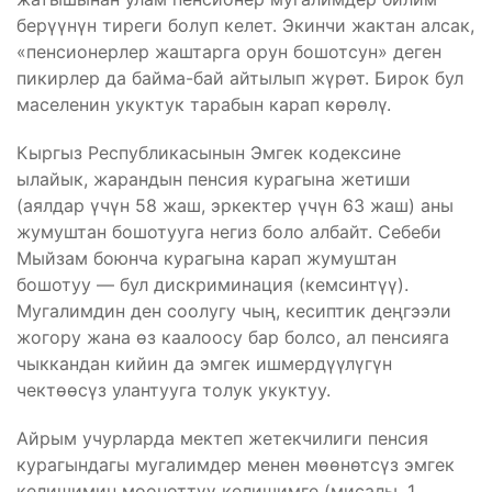
берүүнүн тиреги болуп келет. Экинчи жактан алсак,
«пенсионерлер жаштарга орун бошотсун» деген
пикирлер да байма-бай айтылып жүрөт. Бирок бул
маселенин укуктук тарабын карап көрөлү.
Кыргыз Республикасынын Эмгек кодексине
ылайык, жарандын пенсия курагына жетиши
(аялдар үчүн 58 жаш, эркектер үчүн 63 жаш) аны
жумуштан бошотууга негиз боло албайт. Себеби
Мыйзам боюнча курагына карап жумуштан
бошотуу — бул дискриминация (кемсинтүү).
Мугалимдин ден соолугу чың, кесиптик деңгээли
жогору жана өз каалоосу бар болсо, ал пенсияга
чыккандан кийин да эмгек ишмердүүлүгүн
чектөөсүз улантууга толук укуктуу.
Айрым учурларда мектеп жетекчилиги пенсия
курагындагы мугалимдер менен мөөнөтсүз эмгек
келишимин мөөнөттүү келишимге (мисалы, 1