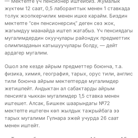
— Мектепте үч пенсионер иштейбиз. Жумалык
жүктөм 12 саат, 0,5 лаборанттык менен 1 ставкада
толук жоопкерчилик менен ишке карайм. Биздин
мектепте “сен пенсионерсиң” деген сөз жок,
жагымдуу маанайда иштеп жатабыз. Үч пенсиядагы
мугалимдердин окуучулары райондук предметтик
олимпиаданын катышуучулары болду, — дейт
ардагер мугалим.
Ошол эле кезде айрым предметтер боюнча, т.а.
физика, химия, география, тарых, орус тили, англис
тили боюнча айрым мектептерде мугалимдер
жетишпейт. Андыктан ал сабактарды айрым
пенсияга чыккан мугалимдер 1,5 ставка менен
иштешет. Алсак, Бишкек шаарындагы №72
мектепте иштеген көп жылдык тажрыйбага ээ
тарых мугалими Гүлнара эжей учурда 26 саат
менен иштейт.