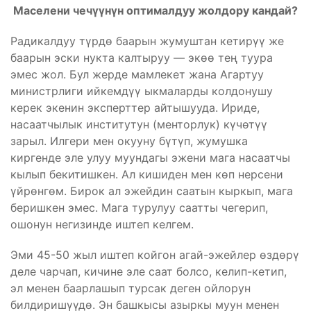
Маселени чечүүнүн оптималдуу жолдору кандай?
Радикалдуу түрдө баарын жумуштан кетирүү же
баарын эски нукта калтыруу — экөө тең туура
эмес жол. Бул жерде мамлекет жана Агартуу
министрлиги ийкемдүү ыкмаларды колдонушу
керек экенин эксперттер айтышууда. Ириде,
насаатчылык институтун (менторлук) күчөтүү
зарыл. Илгери мен окууну бүтүп, жумушка
киргенде эле улуу муундагы эжени мага насаатчы
кылып бекитишкен. Ал кишиден мен көп нерсени
үйрөнгөм. Бирок ал эжейдин саатын кыркып, мага
беришкен эмес. Мага турулуу саатты чегерип,
ошонун негизинде иштеп келгем.
Эми 45-50 жыл иштеп койгон агай-эжейлер өздөрү
деле чарчап, кичине эле саат болсо, келип-кетип,
эл менен баарлашып турсак деген ойлорун
билдиришүүдө. Эн башкысы азыркы муун менен