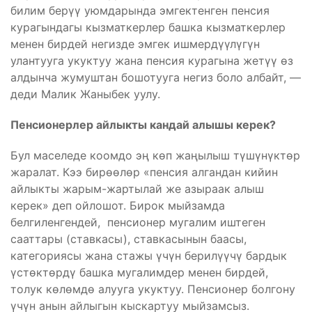
билим берүү уюмдарында эмгектенген пенсия
курагындагы кызматкерлер башка кызматкерлер
менен бирдей негизде эмгек ишмердүүлүгүн
улантууга укуктуу жана пенсия курагына жетүү өз
алдынча жумуштан бошотууга негиз боло албайт, —
деди Малик Жаныбек уулу.
Пенсионерлер айлыкты кандай алышы керек?
Бул маселеде коомдо эң көп жаңылыш түшүнүктөр
жаралат. Кээ бирөөлөр «пенсия алгандан кийин
айлыкты жарым-жартылай же азыраак алыш
керек» деп ойлошот. Бирок мыйзамда
белгиленгендей, пенсионер мугалим иштеген
сааттары (ставкасы), ставкасынын баасы,
категориясы жана стажы үчүн берилүүчү бардык
үстөктөрдү башка мугалимдер менен бирдей,
толук көлөмдө алууга укуктуу. Пенсионер болгону
үчүн анын айлыгын кыскартуу мыйзамсыз.