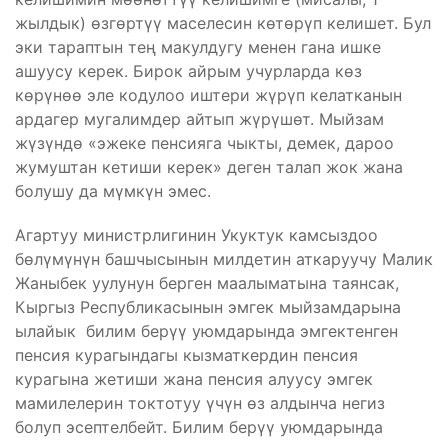
жылдык) өзгөртүү маселесин көтөрүп келишет. Бул
эки тараптын тең макулдугу менен гана ишке
ашуусу керек. Бирок айрым учурларда көз
көрүнөө эле кодулоо иштери жүрүп келатканын
ардагер мугалимдер айтып жүрүшөт. Мыйзам
жүзүндө «эжеке пенсияга чыкты, демек, дароо
жумуштан кетиши керек» деген талап жок жана
болушу да мүмкүн эмес.
Агартуу министрлигинин Укуктук камсыздоо
бөлүмүнүн башчысынын милдетин аткаруучу Малик
Жаныбек уулунун берген маалыматына таянсак,
Кыргыз Республикасынын эмгек мыйзамдарына
ылайык билим берүү уюмдарында эмгектенген
пенсия курагындагы кызматкердин пенсия
курагына жетиши жана пенсия алуусу эмгек
мамилелерин токтотуу үчүн өз алдынча негиз
болуп эсептелбейт. Билим берүү уюмдарында