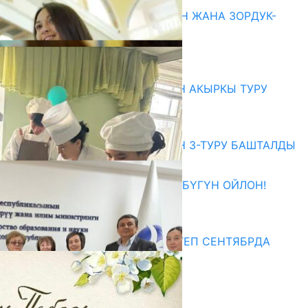
ГЕНДЕРДИК БАСМЫРЛООДОН ЖАНА ЗОРДУК-
ЗОМБУЛУКТАН КОРГОО
07.08.2026
Абитуриент
ЖОЖДОРГО КАБЫЛ АЛУУНУН АКЫРКЫ ТУРУ
СТАРТ АЛДЫ
10.08.2026
ЖОЖДОРГО КАБЫЛ АЛУУНУН 3-ТУРУ БАШТАЛДЫ
27.07.2026
ӨЗҮҢДҮН КЕЛЕЧЕГИҢ ҮЧҮН БҮГҮН ОЙЛОН!
20.07.2026
Медиа
СУЗАКТА 750 ОРУНДУУ МЕКТЕП СЕНТЯБРДА
ПАЙДАЛАНУУГА БЕРИЛЕТ
07.08.2025
Улуу Жеңиштин жандуу сөзү