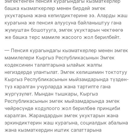
эмгектенген пенсия курагындагы кызматкерлер
башка кызматкерлер менен бирдей эмгек
укуктарына жана кепилдиктерине ээ. Аларды жаш
курагына же пенсия алуусуна байланыштуу гана
жумуштан бошотууга, эмгек укуктарын чектөөгө
же башка терс мамиле жасоого жол берилбейт.
— Пенсия курагындагы кызматкерлер менен эмгек
мамилелери Кыргыз Республикасынын Эмгек
кодексинин талаптарына ылайык жалпы
негиздерде улантылат. Эмгек келишимин токтотуу
Кыргыз Республикасынын мыйзамдарында түздөн-
түз каралган учурларда жана тартипте гана
жүргүзүлөт. Мындан тышкары, Кыргыз
Республикасынын эмгек мыйзамдарында эмгек
чөйрөсүндө кодулоого жол берилбөө принциби
каралган. Жарандардын эмгек укуктарын жана
эркиндиктерин жаш курагына, социалдык абалына
жана кызматкердин иштик сапаттарына