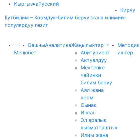
Кыргызча
Русский
Кирүү
Кутбилим – Коомдук-билим берүү жана илимий-
популярдуу гезит
Башкы
Аналитика
Жаңылыктар
Методик
Меню
бет
Абитуриент
иштер
Актуалдуу
Мектепке
чейинки
билим берүү
Аял жана
коом
Сынак
Инсан
Эл аралык
кызматташтык
Илим жана