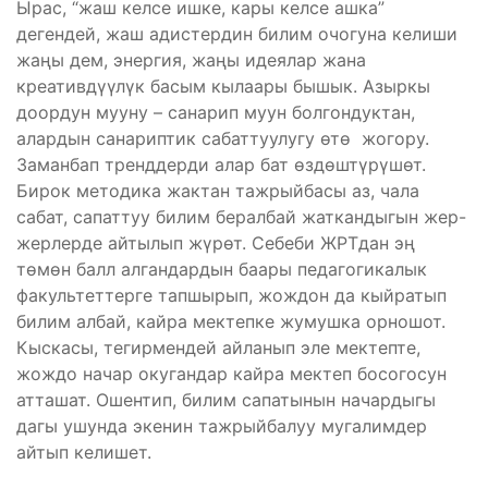
Ырас, “жаш келсе ишке, кары келсе ашка”
дегендей, жаш адистердин билим очогуна келиши
жаңы дем, энергия, жаңы идеялар жана
креативдүүлүк басым кылаары бышык. Азыркы
доордун мууну – санарип муун болгондуктан,
алардын санариптик сабаттуулугу өтө жогору.
Заманбап тренддерди алар бат өздөштүрүшөт.
Бирок методика жактан тажрыйбасы аз, чала
сабат, сапаттуу билим бералбай жаткандыгын жер-
жерлерде айтылып жүрөт. Себеби ЖРТдан эң
төмөн балл алгандардын баары педагогикалык
факультеттерге тапшырып, жождон да кыйратып
билим албай, кайра мектепке жумушка орношот.
Кыскасы, тегирмендей айланып эле мектепте,
жождо начар окугандар кайра мектеп босогосун
атташат. Ошентип, билим сапатынын начардыгы
дагы ушунда экенин тажрыйбалуу мугалимдер
айтып келишет.