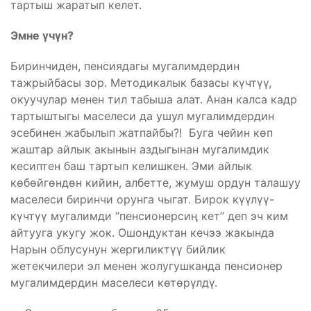
тартыш жаратып келет.
Эмне үчүн?
Биринчиден, пенсиядагы мугалимдердин
тажрыйбасы зор. Методикалык базасы күчтүү,
окуучулар менен тил табыша алат. Анан калса кадр
тартыштыгы маселеси да ушул мугалимдердин
эсебинен жабылып жатпайбы?! Буга чейин көп
жаштар айлык акынын аздыгынан мугалимдик
кесиптен баш тартып келишкен. Эми айлык
көбөйгөндөн кийин, албетте, жумуш ордун талашуу
маселеси биринчи орунга чыгат. Бирок күүлүү-
күчтүү мугалимди “пенсионерсиң кет” деп эч ким
айтууга укугу жок. Ошондуктан кечээ жакында
Нарын облусунун жергиликтүү бийлик
жетекчилери эл менен жолугушканда пенсионер
мугалимдердин маселеси көтөрүлдү.