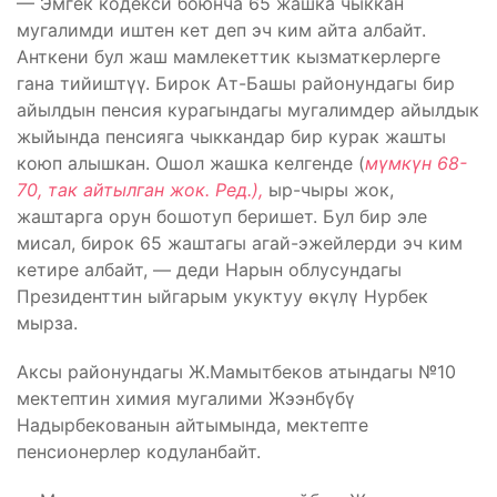
— Эмгек кодекси боюнча 65 жашка чыккан
мугалимди иштен кет деп эч ким айта албайт.
Анткени бул жаш мамлекеттик кызматкерлерге
гана тийиштүү. Бирок Ат-Башы районундагы бир
айылдын пенсия курагындагы мугалимдер айылдык
жыйында пенсияга чыккандар бир курак жашты
коюп алышкан. Ошол жашка келгенде (
мүмкүн 68-
70, так айтылган жок. Ред.),
ыр-чыры жок,
жаштарга орун бошотуп беришет. Бул бир эле
мисал, бирок 65 жаштагы агай-эжейлерди эч ким
кетире албайт, — деди Нарын облусундагы
Президенттин ыйгарым укуктуу өкүлү Нурбек
мырза.
Аксы районундагы Ж.Мамытбеков атындагы №10
мектептин химия мугалими Жээнбүбү
Надырбекованын айтымында, мектепте
пенсионерлер кодуланбайт.