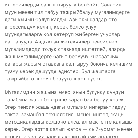
илгеркилерди салыштырууга болбойт. Санарип
муун менен тил табуу тажрыйбалуу мугалимдерге
дагы кыйын болуп калды. Азыркы балдар өтө
агрессивдүү келип, керек болсо улуу
муундагыларга кол көтөрүп жиберген учурлар
катталууда. Андыктан жетекчилер пенсионер
мугалимдерди толук ставкада иштетпей, аларды
жаш мугалимдерге багыт берүүчү «насаатчы»
катары жарым ставкага калтыруу боюнча келишим
түзүү керек дешүүдө адистер. Бул жаштарга
тажрыйба өткөрүп берүүгө шарт түзөт.
Мугалимдин жашына эмес, анын бүгүнкү күндүн
талабына жооп берерине карап баа берүү керек.
Эгер пенсия жашындагы мугалим интерактивдүү
такта, заманбап технология менен иштеп, жаңы
методикаларды колдоно алса, ал мектепте калышы
керек. Эгер артта калып жатса — сый-урмат менен
пенсияга узатуу зарыл экенин айрым ардагер