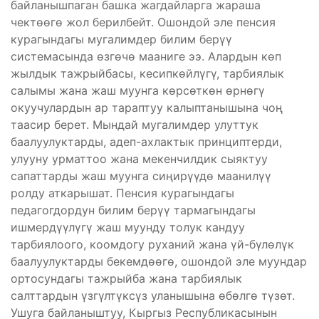
байланышпаган башка жагдайларга жараша
чектөөгө жол берилбейт. Ошондой эле пенсия
курагындагы мугалимдер билим берүү
системасында өзгөчө мааниге ээ. Алардын көп
жылдык тажрыйбасы, кесипкөйлүгү, тарбиялык
салымы жана жаш муунга көрсөткөн өрнөгү
окуучулардын ар тараптуу калыптанышына чоң
таасир берет. Мындай мугалимдер улуттук
баалуулуктарды, адеп-ахлактык принциптерди,
улууну урматтоо жана мекенчилдик сыяктуу
сапаттарды жаш муунга сиңирүүдө маанилүү
ролду аткарышат. Пенсия курагындагы
педагогдордун билим берүү тармагындагы
ишмердүүлүгү жаш муунду толук кандуу
тарбиялоого, коомдогу руханий жана үй-бүлөлүк
баалуулуктарды бекемдөөгө, ошондой эле муундар
ортосундагы тажрыйба жана тарбиялык
салттардын үзгүлтүксүз уланышына өбөлгө түзөт.
Ушуга байланыштуу, Кыргыз Республикасынын