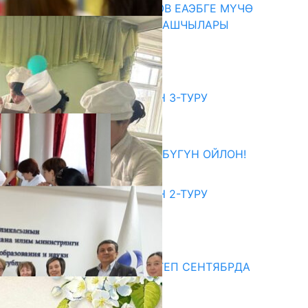
ПРЕЗИДЕНТ САДЫР ЖАПАРОВ ЕАЭБГЕ МҮЧӨ
МАМЛЕКЕТТЕРДИН ӨКМӨТ БАШЧЫЛАРЫ
МЕНЕН ЖОЛУГУШТУ
07.08.2026
битуриент
ЖОЖДОРГО КАБЫЛ АЛУУНУН 3-ТУРУ
БАШТАЛДЫ
27.07.2026
ӨЗҮҢДҮН КЕЛЕЧЕГИҢ ҮЧҮН БҮГҮН ОЙЛОН!
20.07.2026
ЖОЖДОРГО КАБЫЛ АЛУУНУН 2-ТУРУ
БАШТАЛДЫ
20.07.2026
едиа
СУЗАКТА 750 ОРУНДУУ МЕКТЕП СЕНТЯБРДА
ПАЙДАЛАНУУГА БЕРИЛЕТ
07.08.2025