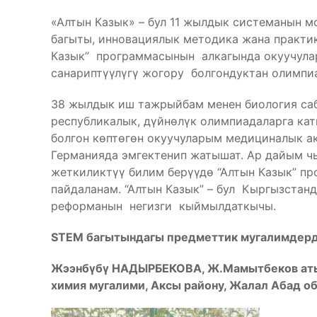
«Алтын Казык» – бул 11 жылдык системанын м
багыты, инновациялык методика жана практи
Казык” программасынын алкагында окуучула
санариптүүлүгү жогору болгондуктан олимпи
38 жылдык иш тажрыйбам менен биология саб
республикалык, дүйнөлүк олимпиадаларга кат
болгон көптөгөн окуучуларым медициналык ак
Германияда эмгектенип жатышат. Ар дайым ч
жеткиликтүү билим берүүдө “Алтын Казык” пр
пайдаланам. “Алтын Казык” – бул Кыргызст
реформанын негизги кыймылдаткычы.
STEM багытындагы предметтик мугалимдер
Жээнбүбү НАДЫРБЕКОВА, Ж.Мамытбеков аты
химия мугалими, Аксы району, Жалал Абад об