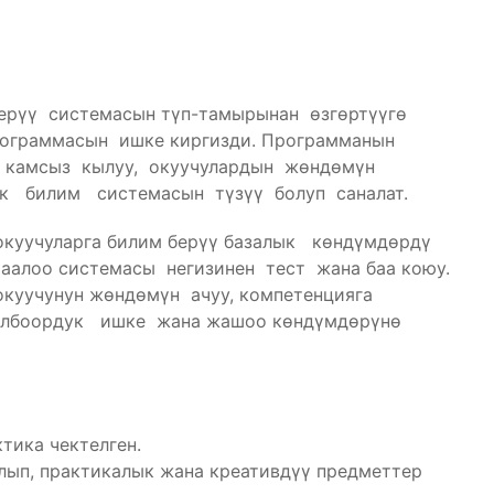
ерүү системасын түп-тамырынан ѳзгѳртүүгө
рограммасын ишке киргизди. Программанын
ү камсыз кылуу, окуучулардын жөндөмүн
ык билим системасын түзүү болуп саналат.
окуучуларга билим берүү базалык көндүмдөрдү
 Баалоо системасы негизинен тест жана баа коюу.
куучунун жөндөмүн ачуу, компетенцияга
, долбоордук ишке жана жашоо көндүмдөрүнө
тика чектелген.
ып, практикалык жана креативдүү предметтер