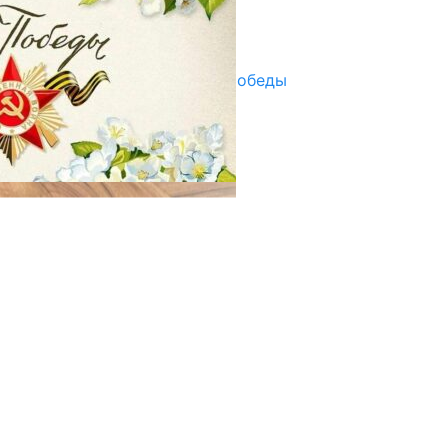
Улуу Жеңиштин жандуу сөзү
29.04.2025
Награды в преддверии Дня Победы
29.04.2025