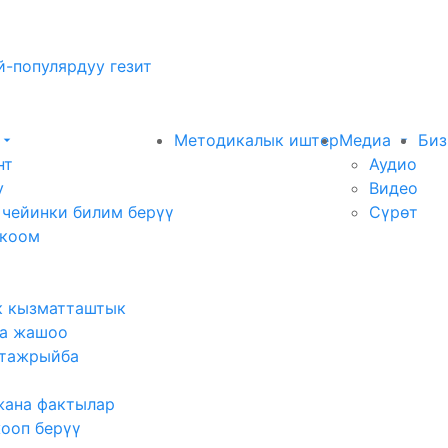
-популярдуу гезит
Методикалык иштер
Медиа
Биз
нт
Аудио
у
Видео
 чейинки билим берүү
Сүрөт
 коом
к кызматташтык
а жашоо
тажрыйба
жана фактылар
жооп берүү