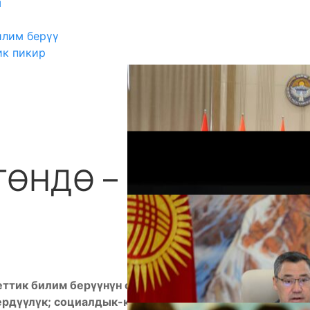
ш
илим берүү
ик пикир
ГӨНДӨ – КООМ
А
ттик билим берүүнүн стандартынын төрт негизги
ердүүлүк; социалдык-коммуникативдик;