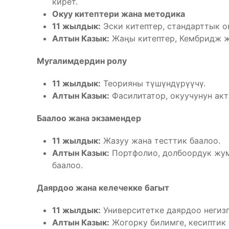
кирет.
Окуу китептери жана методика
11 жылдык:
Эски китептер, стандарттык о
Алтын Казык:
Жаңы китептер, Кембридж ж
Мугалимдердин ролу
11 жылдык:
Теорияны түшүндүрүүчү.
Алтын Казык:
Фасилитатор, окуучунун акт
Баалоо жана экзамендер
11 жылдык:
Жазуу жана тесттик баалоо.
Алтын Казык:
Портфолио, долбоордук жум
баалоо.
Даярдоо жана келечекке багыт
11 жылдык:
Университетке даярдоо негизг
Алтын Казык:
Жогорку билимге, кесиптик 