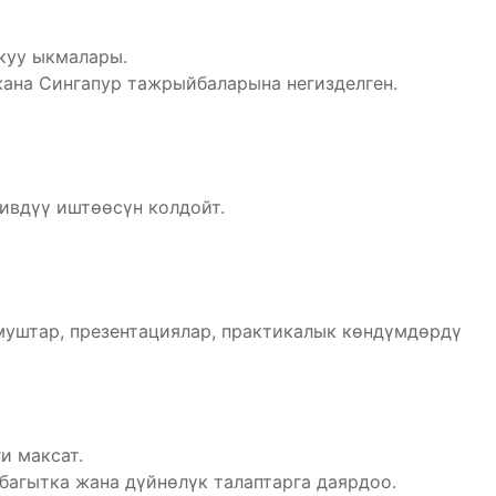
куу ыкмалары.
ана Сингапур тажрыйбаларына негизделген.
ивдүү иштөөсүн колдойт.
уштар, презентациялар, практикалык көндүмдөрдү
и максат.
багытка жана дүйнөлүк талаптарга даярдоо.