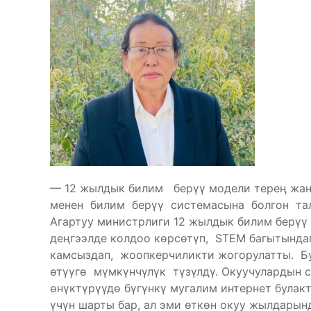
— 12 жылдык билим берүү модели терең жан
менен билим берүү системасына болгон та
Агартуу министрлиги 12 жылдык билим берүү
деңгээлде колдоо көрсөтүп, STEM багытынд
камсыздап, жоопкерчиликти жогорулатты. 
өтүүгө мүмкүнчүлүк түзүлдү. Окуучулардын 
өнүктүрүүдө бүгүнкү мугалим интернет булак
үчүн шарты бар, ал эми өткөн окуу жылдарынд