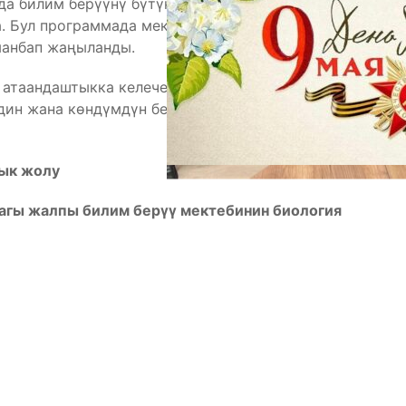
нда билим берүүнү бүтүндөй трансформациялоонун
. Бул программада мектептик билим берүү 12
манбап жаңыланды.
к атаандаштыкка келечек муун жөндөмдүү болуу,
мдин жана көндүмдүн бекем фундаментин камсыз
рык жолу
гы жалпы билим берүү мектебинин биология