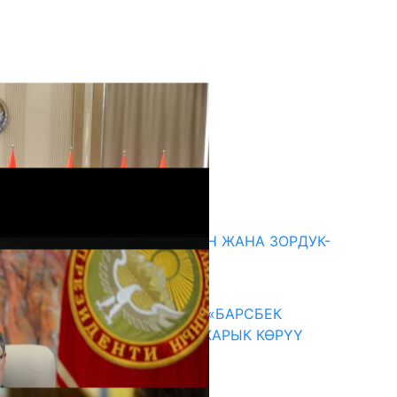
кыркы жаңылыктар
ГЕНДЕРДИК БАСМЫРЛООДОН ЖАНА ЗОРДУК-
ЗОМБУЛУКТАН КОРГОО
07.08.2026
КЫРГЫЗ ТАРЫХЫ ТАСМАДА: «БАРСБЕК
КАГАН» КӨРКӨМ ТАСМАСЫ ЖАРЫК КӨРҮҮ
АЛДЫНДА
07.08.2026