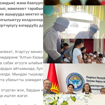
андык) жана баалуулуктарды камтуу менен
ып, мамлекет тарабынан коюлган талаптарды
ке ашырууда мектеп мугалимдери жалгыз эмес,
алгылыктуу колдоолорду көрсөтүп келет. Бирок
ртчулугу өзгөрдүбү деген суроо өзү эле чыгып
А
млекет, Агартуу министрлиги жаңы окуу жылы
имдерине “Алтын Казык” ноутбуктарды таратты.
а сабак өтүүгө ылайыкташылган “Санарип кампа”
лардын айтымында, бул ноутбуктар мугалимдин
 келди. Мындан тышкары электрондук күндөлүк
га убакытты үнөмдөп берүүдө.
М
 отурган жок, бардык күч-аракетин мугалимдерди
ө иштеп жатат.