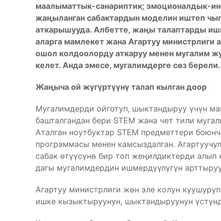
маалыматтык-санариптик; эмоционалдык-инс
жаңыланган сабактардын моделин иштеп чыг
аткарышууда. Албетте, жаңы талаптарды иш
аларга мамлекет жана Агартуу министрлиги 
ошол колдоолорду аткаруу менен мугалим жу
келет. Анда эмесе, мугалимдерге сөз берели.
Жаңыча ой жүгүртүүнү талап кылган доор
Мугалимдерди ойготуп, шыктандыруу үчүн ма
башталгандан бери STEM жана чет тили мугал
Аталган ноутбуктар STEM предметтери боюнч
программасы менен камсыздалган. Агартуучу
сабак өтүүсүнө бир топ жеңилдиктерди алып
дагы мугалимдердин ишмердүүлүгүн арттыруу
Агартуу министрлиги жөн эле колун куушуруп
ишке кызыктыруунун, шыктандыруунун үстүнд