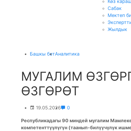
Көз кара
Сабак
Мектеп б
Экспертт
Жылдык
Башкы бет
Аналитика
МУГАЛИМ ӨЗГӨР
ӨЗГӨРӨТ
19.05.2026
0
Республикадагы 90 миндей мугалим Мамлеке
компетенттүүлүгүн (таанып-билүүчүлүк ишм