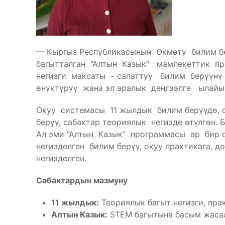
— Кыргыз Республикасынын Өкмѳтү билим б
багытталган “Алтын Казык” мамлекеттик п
негизги максаты – сапаттуу билим берүүн
өнүктүрүү жана эл аралык деңгээлге ылай
Окуу системасы 11 жылдык билим берүүдө, 
берүү, сабактар теориялык негизде өтүлгөн.
Ал эми “Алтын Казык” программасы ар бир о
негизделген билим берүү, окуу практикага
негизделген.
Сабактардын мазмуну
11 жылдык:
Теориялык багыт негизги, прак
Алтын Казык:
STEM багытына басым жасал