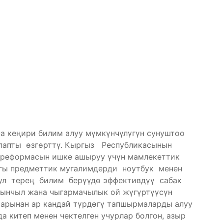
а кеңири билим алуу мүмкүнчүлүгүн сунуштоо
лапты өзгөрттү. Кыргыз Республикасынын
 реформасын ишке ашыруу үчүн мамлекеттик
агы предметтик мугалимдерди ноутбук менен
Бул терең билим берүүдө эффективдүү сабак
сынчыл жана чыгармачылык ой жүгүртүүсүн
тарынан ар кандай түрдөгү тапшырмаларды алуу
а китеп менен чектелген учурлар болгон, азыр