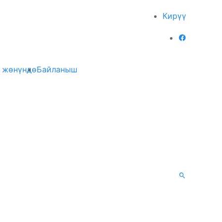
Кирүү
 жөнүндө
Байланыш