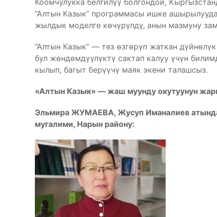
Коомчулукка белгилүү болгондой, Кыргызста
“Алтын Казык” программасы ишке ашырылууда
жылдык моделге көчүрүлдү, анын мазмуну за
“Алтын Казык” — тез өзгөрүп жаткан дүйнөлү
бул жөндөмдүүлүктү сактап калуу үчүн били
кылып, багыт берүүчү маяк экени талашсыз.
«Алтын Казык» — жаш муунду окутуунун жа
Эльмира ЖУМАЕВА, Жусуп Иманалиев атында
мугалими, Нарын району: