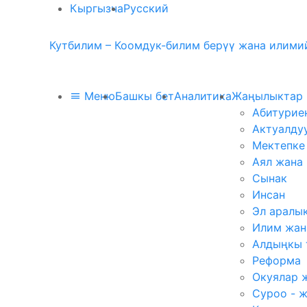
Кыргызча
Русский
Кутбилим – Коомдук-билим берүү жана илимий
Меню
Башкы бет
Аналитика
Жаңылыктар
Абитурие
Актуалду
Мектепке
Аял жана
Сынак
Инсан
Эл аралы
Илим жан
Алдыңкы 
Реформа
Окуялар 
Суроо - 