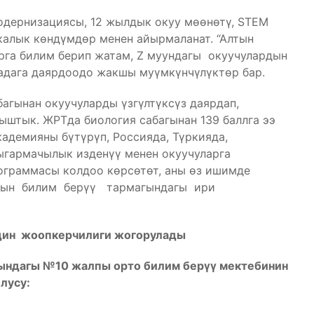
одернизациясы, 12 жылдык окуу мөөнөтү, STEM
калык көндүмдөр менен айырмаланат. “Алтын
рга билим берип жатам, Z муундагы окуучулардын
адага даярдоодо жакшы муүмкүнчүлүктөр бар.
агынан окуучуларды үзгүлтүксүз даярдап,
ыштык. ЖРТда биология сабагынан 139 баллга ээ
адемияны бүтүрүп, Россияда, Түркияда,
ыгармачылык изденүү менен окуучуларга
ограммасы колдоо көрсөтөт, аны өз ишимде
андын билим берүү тармагындагы ири
дин жоопкерчилиги жогорулады
ндагы №10 жалпы орто билим берүү мектебинин
лусу: