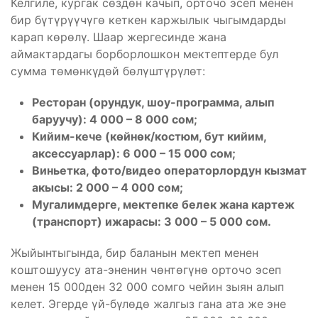
Келгиле, кургак сөздөн качып, орточо эсеп менен
бир бүтүрүүчүгө кеткен каржылык чыгымдарды
карап көрөлү. Шаар жергесинде жана
аймактардагы борборлошкон мектептерде бул
сумма төмөнкүдөй бөлүштүрүлөт:
Ресторан (орундук, шоу-программа, алып
баруучу): 4 000 – 8 000 сом;
Кийим-кече (көйнөк/костюм, бут кийим,
аксессуарлар): 6 000 – 15 000 сом;
Виньетка, фото/видео операторлордун кызмат
акысы: 2 000 – 4 000 сом;
Мугалимдерге, мектепке белек жана кар
т
еж
(транспорт) ижарасы: 3 000 – 5 000 сом.
Жыйынтыгында, бир баланын мектеп менен
коштошуусу ата-эненин чөнтөгүнө орточо эсеп
менен 15 000ден 32 000 сомго чейин зыян алып
келет. Эгерде үй-бүлөдө жалгыз гана ата же эне