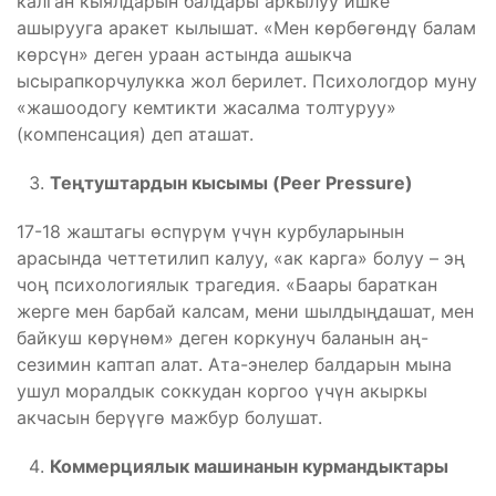
калган кыялдарын балдары аркылуу ишке
ашырууга аракет кылышат. «Мен көрбөгөндү балам
көрсүн» деген ураан астында ашыкча
ысырапкорчулукка жол берилет. Психологдор муну
«жашоодогу кемтикти жасалма толтуруу»
(компенсация) деп аташат.
Теңтуштардын кысымы (Peer Pressure)
17-18 жаштагы өспүрүм үчүн курбуларынын
арасында четтетилип калуу, «ак карга» болуу – эң
чоң психологиялык трагедия. «Баары бараткан
жерге мен барбай калсам, мени шылдыңдашат, мен
байкуш көрүнөм» деген коркунуч баланын аң-
сезимин каптап алат. Ата-энелер балдарын мына
ушул моралдык соккудан коргоо үчүн акыркы
акчасын берүүгө мажбур болушат.
Коммерциялык машинанын курмандыктары