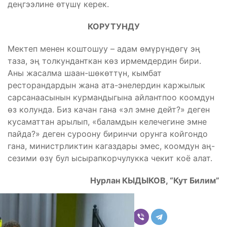
деңгээлине өтүшү керек.
КОРУТУНДУ
Мектеп менен коштошуу – адам өмүрүндөгү эң
таза, эң толкунданткан көз ирмемдердин бири.
Аны жасалма шаан-шөкөттүн, кымбат
ресторандардын жана ата-энелердин каржылык
сарсанаасынын курмандыгына айлантпоо коомдун
өз колунда. Биз качан гана «эл эмне дейт?» деген
кусаматтан арылып, «баламдын келечегине эмне
пайда?» деген суроону биринчи орунга койгондо
гана, министрликтин кагаздары эмес, коомдун аң-
сезими өзү бул ысырапкорчулукка чекит коё алат.
Нурлан КЫДЫКОВ, “Кут Билим”
Бөлүшүү