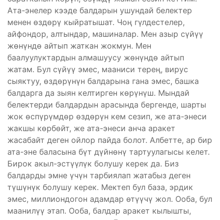
Ата-энелер кээде балдарын ушундай белектер
менен өздөрү кыйратышат. Чоң гүлдестелер,
айфондор, алтындар, машиналар. Мен азыр сүйүү
жөнүндө айтып жаткан жокмун. Мен
баалуулуктардын алмашуусу жөнүндө айтып
жатам. Бул сүйүү эмес, мааниси терең, вирус
сыяктуу, өздөрүнүн балдарына гана эмес, башка
балдарга да зыян келтирген көрүнүш. Мындай
белектерди балдардын арасында бергенде, шарты
жок өспүрүмдөр өздөрүн кем сезип, же ата-энеси
жакшы көрбөйт, же ата-энеси анча аракет
жасабайт деген ойлор пайда болот. Албетте, ар бир
ата-эне баласына бүт дүйнөнү тартуулагысы келет.
Бирок акыл-эстүүлүк болушу керек да. Биз
балдарды эмне үчүн тарбиялап жатабыз деген
түшүнүк болушу керек. Мектеп бул база, эрдик
эмес, миллиондогон адамдар өтүүчү жол. Ооба, бул
маанилүү этап. Ооба, балдар аракет кылышты,