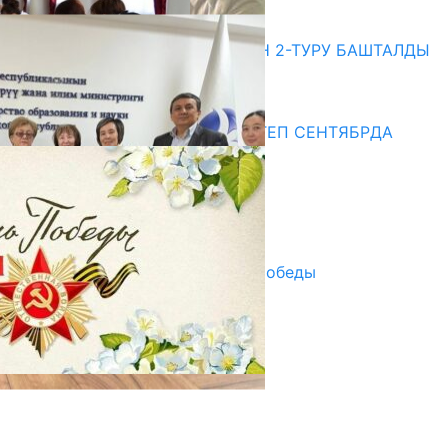
20.07.2026
ЖОЖДОРГО КАБЫЛ АЛУУНУН 2-ТУРУ БАШТАЛДЫ
20.07.2026
Медиа
СУЗАКТА 750 ОРУНДУУ МЕКТЕП СЕНТЯБРДА
ПАЙДАЛАНУУГА БЕРИЛЕТ
07.08.2025
Улуу Жеңиштин жандуу сөзү
29.04.2025
Награды в преддверии Дня Победы
29.04.2025