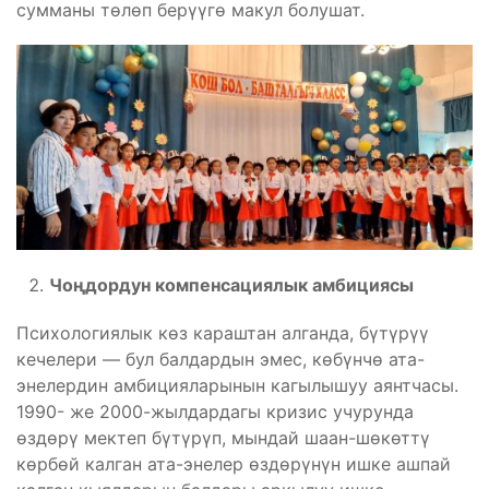
сумманы төлөп берүүгө макул болушат.
Чоңдордун компенсациялык амбициясы
Психологиялык көз караштан алганда, бүтүрүү
кечелери — бул балдардын эмес, көбүнчө ата-
энелердин амбицияларынын кагылышуу аянтчасы.
1990- же 2000-жылдардагы кризис учурунда
өздөрү мектеп бүтүрүп, мындай шаан-шөкөттү
көрбөй калган ата-энелер өздөрүнүн ишке ашпай