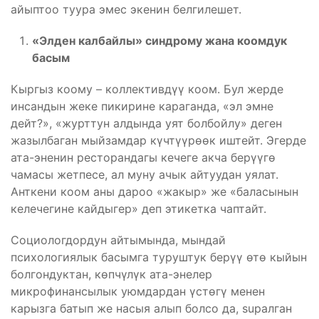
айыптоо туура эмес экенин белгилешет.
«Элден калбайлы» синдрому жана коомдук
басым
Кыргыз коому – коллективдүү коом. Бул жерде
инсандын жеке пикирине караганда, «эл эмне
дейт?», «журттун алдында уят болбойлу» деген
жазылбаган мыйзамдар күчтүүрөөк иштейт. Эгерде
ата-эненин ресторандагы кечеге акча берүүгө
чамасы жетпесе, ал муну ачык айтуудан уялат.
Анткени коом аны дароо «жакыр» же «баласынын
келечегине кайдыгер» деп этикетка чаптайт.
Социологдордун айтымында, мындай
психологиялык басымга туруштук берүү өтө кыйын
болгондуктан, көпчүлүк ата-энелер
микрофинансылык уюмдардан үстөгү менен
карызга батып же насыя алып болсо да, suралган