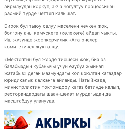
айрылуудан коркуп, акча чогултуу процессинен
расмий түрдө четтеп калышат.
Бирок бул тыюу салуу маселени чечкен жок,
болгону аны көмүскөгө (көлөкөгө) айдап чыкты.
Иш жүзүндө жоопкерчилик «Ата-энелер
комитетине» жүктөлдү.
«Мектептин бул жерде тиешеси жок, биз өз
балабыздын кубанычы үчүн өзүбүз жыйнап
жатабыз» деген мазмундагы кол коюлган кагаздар
юридикалык калканга айланды. Натыйжада,
министрликтин токтомдору кагаз бетинде калып,
ресторандардагы шаан-шөкөт мурдагыдан да
масштабдуу уланууда.