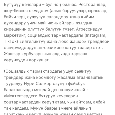
Бүтүрүү кечелери – бул чоң бизнес. Ресторандар,
шоу-бизнес өкүлдөрү (алып баруучулар, ырчылар,
бийчилер), сулуулук салондору жана кийим
дүкөндөрү үчүн май-июнь айлары жылдык
кирешенин олуттуу бөлүгүн түзөт. Агрессивдүү
маркетинг, социалдык тармактардагы (Instagram,
TikTok) «ийгиликтүү жана люкс жашоо» тренддери
өспүрүмдөрдүн аң-сезимине катуу таасир этет.
Жаштар курбуларынын алдында «арзан»
көрүнүүдөн коркушат.
(Социалдык тармактардагы ушул сыяктуу
тренддер жана коомдогу жасалма атаандаштык
тууралуу Нури Салмор өзүнүн фейсбук
баракчасында мындай деп кошумчалайт:
«Мектептердеги бүтүрүү кечелерин
соцтармактардан көрүп атам, чын айтсам, аябай
таң калдым. Мунун баары эмнеге айланып
баратканын көрүп, өзүмдү жаман сезип кеттим.