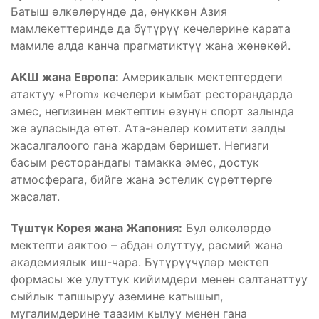
Батыш өлкөлөрүндө да, өнүккөн Азия
мамлекеттеринде да бүтүрүү кечелерине карата
мамиле алда канча прагматиктүү жана жөнөкөй.
АКШ жана Европа:
Америкалык мектептердеги
атактуу «Prom» кечелери кымбат ресторандарда
эмес, негизинен мектептин өзүнүн спорт залында
же ауласында өтөт. Ата-энелер комитети залды
жасалгалоого гана жардам беришет. Негизги
басым ресторандагы тамакка эмес, достук
атмосферага, бийге жана эстелик сүрөттөргө
жасалат.
Түштүк Корея жана Жапония:
Бул өлкөлөрдө
мектепти аяктоо – абдан олуттуу, расмий жана
академиялык иш-чара. Бүтүрүүчүлөр мектеп
формасы же улуттук кийимдери менен салтанаттуу
сыйлык тапшыруу аземине катышып,
мугалимдерине таазим кылуу менен гана