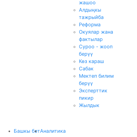
жашоо
Алдыңкы
тажрыйба
Реформа
Окуялар жана
фактылар
Суроо - жооп
берүү
Көз караш
Сабак
Мектеп билим
берүү
Эксперттик
пикир
Жылдык
Башкы бет
Аналитика