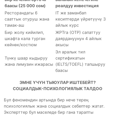
баасы (25 000 сом)
реалдуу инвестиция
Ресторандагы 6
IT же заманбап
сааттык отуруш жана
кесиптерди үйрөтүүчү 3
тамак-аш
айлык курс
Бир жолу кийилип,
ЖРТга (ОТР) сапаттуу
шкафта кала турган
даярдануунун 4 айлык
көйнөк/костюм
акысы
Эл аралык тил
Түнкү шаар кыдыруу
сертификатын
жана лимузин ижарасы
(IELTS/TOEFL) тапшыруу
баасы
ЭМНЕ ҮЧҮН ТЫЮУЛАР ИШТЕБЕЙТ?
СОЦИАЛДЫК-ПСИХОЛОГИЯЛЫК ТАЛДОО
Бул феномендин артында бир нече терең
психологиялык жана социалдык себептер жатат.
Эксперттер бул маселеде бир гана тарапты