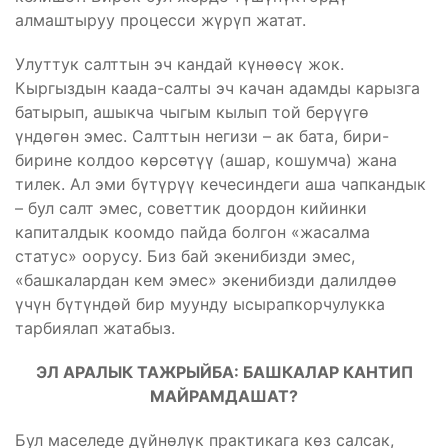
алмаштыруу процесси жүрүп жатат.
Улуттук салттын эч кандай күнөөсү жок.
Кыргыздын каада-салты эч качан адамды карызга
батырып, ашыкча чыгым кылып той берүүгө
үндөгөн эмес. Салттын негизи – ак бата, бири-
бирине колдоо көрсөтүү (ашар, кошумча) жана
тилек. Ал эми бүтүрүү кечесиндеги аша чапкандык
– бул салт эмес, советтик доордон кийинки
капиталдык коомдо пайда болгон «жасалма
статус» оорусу. Биз бай экенибизди эмес,
«башкалардан кем эмес» экенибизди далилдөө
үчүн бүтүндөй бир муунду ысырапкорчулукка
тарбиялап жатабыз.
ЭЛ АРАЛЫК ТАЖРЫЙБА: БАШКАЛАР КАНТИП
МАЙРАМДАШАТ?
Бул маселеде дүйнөлүк практикага көз салсак,