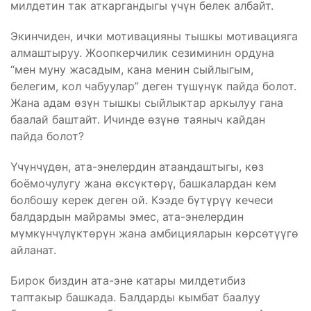
милдетин так аткаргандыгы үчүн белек албайт.
Экинчиден, ички мотивацияны тышкы мотивацияга
алмаштыруу. Жоопкерчилик сезиминин ордуна
“мен муну жасадым, кана менин сыйлыгым,
белегим, кол чабуулар” деген түшүнүк пайда болот.
Жана адам өзүн тышкы сыйлыктар аркылуу гана
баалай баштайт. Ичинде өзүнө таяныч кайдан
пайда болот?
Үчүнчүдөн, ата-энелердин атаандаштыгы, көз
боёмочулугу жана өксүктөрү, башкалардан кем
болбошу керек деген ой. Кээде бүтүрүү кечеси
балдардын майрамы эмес, ата-энелердин
мүмкүнчүлүктөрүн жана амбицияларын көрсөтүүгө
айланат.
Бирок биздин ата-эне катары милдетибиз
таптакыр башкада. Балдарды кымбат баалуу