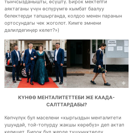
тынчсызданышты, өсүштү. Бирок мектепти
аяктаганы үчүн өспүрүмгө кымбат баалуу
белектерди тапшырганда, колдоо менен паранын
ортосундагы чек жоголот. Кимге эмнени
далилдегиңер келет?»)
КҮНӨӨ МЕНТАЛИТЕТТЕБИ ЖЕ КААДА-
САЛТТАРДАБЫ?
Көпчүлүк бул маселени «кыргыздын менталитети
ушундай, той-топурду жакшы көрөбүз» деп актап
келишет. Бирок бул жерде түшүнүктөрдү