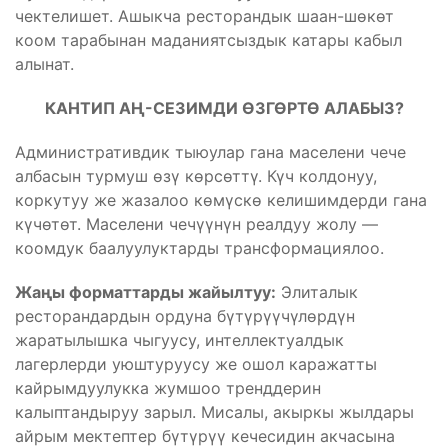
чектелишет. Ашыкча ресторандык шаан-шөкөт
коом тарабынан маданиятсыздык катары кабыл
алынат.
КАНТИП АҢ-СЕЗИМДИ ӨЗГӨРТӨ АЛАБЫЗ?
Административдик тыюулар гана маселени чече
албасын турмуш өзү көрсөттү. Күч колдонуу,
коркутуу же жазалоо көмүскө келишимдерди гана
күчөтөт. Маселени чечүүнүн реалдуу жолу —
коомдук баалуулуктарды трансформациялоо.
Жаңы форматтарды жайылтуу:
Элиталык
ресторандардын ордуна бүтүрүүчүлөрдүн
жаратылышка чыгуусу, интеллектуалдык
лагерлерди уюштуруусу же ошол каражатты
кайрымдуулукка жумшоо тренддерин
калыптандыруу зарыл. Мисалы, акыркы жылдары
айрым мектептер бүтүрүү кечесидин акчасына