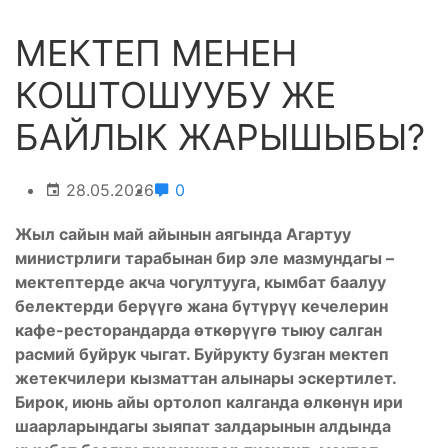
МЕКТЕП МЕНЕН
КОШТОШУУБУ ЖЕ
БАЙЛЫК ЖАРЫШЫБЫ?
28.05.2026
0
Жыл сайын май айынын аягында Агартуу
министрлиги тарабынан бир эле мазмундагы –
мектептерде акча чогултууга, кымбат баалуу
белектерди берүүгө жана бүтүрүү кечелерин
кафе-ресторандарда өткөрүүгө тыюу салган
расмий буйрук чыгат. Буйрукту бузган мектеп
жетекчилери кызматтан алынары эскертилет.
Бирок, июнь айы ортолоп калганда өлкөнүн ири
шаарларындагы зыяпат залдарынын алдында