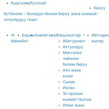
Кыргызча
Русский
Кирүү
Кутбилим – Коомдук-билим берүү жана илимий-
популярдуу гезит
Башкы
Аналитика
Жаңылыктар
Методик
Меню
бет
Абитуриент
иштер
Актуалдуу
Мектепке
чейинки
билим берүү
Аял жана
коом
Сынак
Инсан
Эл аралык
кызматташтык
Илим жана