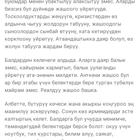
буюмдар менен убактылуу алаксытуу эмес. Аларды
бизсиз бул дүйнөдө жашоого үйрөтүүдө.
Тоскоолдуктарды жеңүүгө, кризистерден өз
алдынча чыгуу жолдорун табууну, жашоодогы
сыноолордон сынбай өтүүнү, ката кетирүүдөн
коркпоону үйрөтүү. Атаандаштыкка даяр болуп, өз
жолун табууга жардам берүү.
Балдардин келечеги алдыда. Аларга даяр балык
эмес, кайырмак карматып, балык уулаганды
үйрөтүү ата-эненин милдети. Анткени жашоо бул
ар бир этабы үчүн белектерди бере турган түбөлүк
майрам эмес. Реалдуу жашоо башка.
Албетте, бүтүрүү кечеси жана акыркы коңгуроо эң
маанилүү эскерүүлөр. Сонун көз ирмемдерди эсте
калтыргың келет. Балдарга бул учурда менимче,
төмөндөгүдөй белектерди берсе болот: окуу үчүн
ноутбук, тил курстары, билим алуу, саякат,