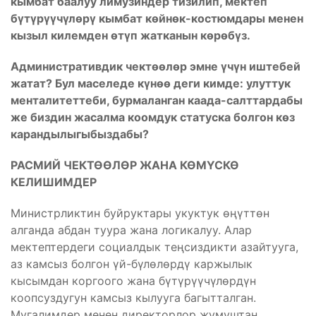
кымбат баалуу лимузиндер тизилип, мектеп
бүтүрүүчүлөрү кымбат көйнөк-костюмдары менен
кызыл килемден өтүп жатканын көрөбүз.
Административдик чектөөлөр эмне үчүн иштебей
жатат? Бул маселеде күнөө деги кимде: улуттук
менталитеттеби, бурмаланган каада-салттардабы
же биздин жасалма коомдук статуска болгон көз
карандылыгыбыздабы?
РАСМИЙ ЧЕКТӨӨЛӨР ЖАНА КӨМҮСКӨ
КЕЛИШИМДЕР
Министрликтин буйруктары укуктук өңүттөн
алганда абдан туура жана логикалуу. Алар
мектептердеги социалдык теңсиздикти азайтууга,
аз камсыз болгон үй-бүлөлөрдү каржылык
кысымдан коргоого жана бүтүрүүчүлөрдүн
коопсуздугун камсыз кылууга багытталган.
Мугалимдер менен директорлор жумуштан