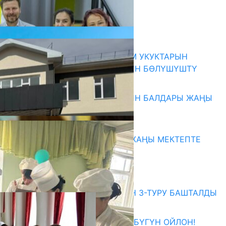
Комментарийлер
Акыркы жаңылыктар
КЫРГЫЗ ЭКСПЕРТТЕРИ АДАМ УКУКТАРЫН
ОКУТУУ ТАЖРЫЙБАСЫ МЕНЕН БӨЛҮШҮШТҮ
06.08.2026
ОШ: САВАЙ-АРЫК АЙЫЛЫНЫН БАЛДАРЫ ЖАҢЫ
БАЛА БАКЧАГА БАРАТ
06.08.2026
СУЗАК: ЖАҢЫ ОКУУ ЖЫЛЫ ЖАҢЫ МЕКТЕПТЕ
БАШТАЛАТ
06.08.2026
Абитуриент
ЖОЖДОРГО КАБЫЛ АЛУУНУН 3-ТУРУ БАШТАЛДЫ
27.07.2026
ӨЗҮҢДҮН КЕЛЕЧЕГИҢ ҮЧҮН БҮГҮН ОЙЛОН!