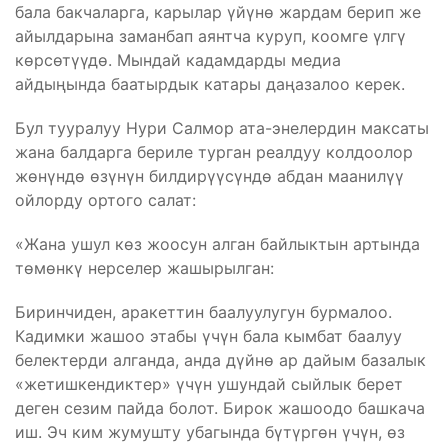
бала бакчаларга, карылар үйүнө жардам берип же
айылдарына заманбап аянтча куруп, коомге үлгү
көрсөтүүдө. Мындай кадамдарды медиа
айдыңында баатырдык катары даңазалоо керек.
Бул тууралуу Нури Салмор ата-энелердин максаты
жана балдарга бериле турган реалдуу колдоолор
жөнүндө өзүнүн билдирүүсүндө абдан маанилүү
ойлорду ортого салат:
«Жана ушул көз жоосун алган байлыктын артында
төмөнкү нерселер жашырылган:
Биринчиден, аракеттин баалуулугун бурмалоо.
Кадимки жашоо этабы үчүн бала кымбат баалуу
белектерди алганда, анда дүйнө ар дайым базалык
«жетишкендиктер» үчүн ушундай сыйлык берет
деген сезим пайда болот. Бирок жашоодо башкача
иш. Эч ким жумушту убагында бүтүргөн үчүн, өз