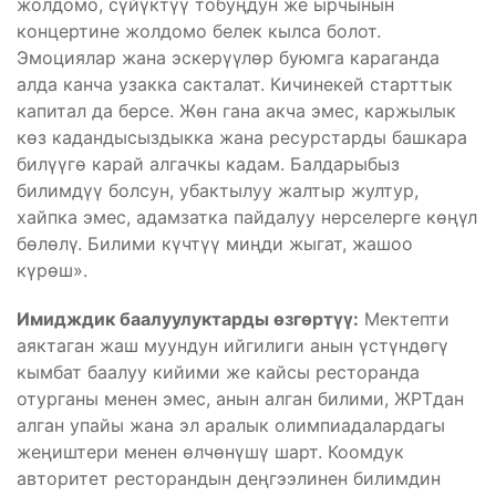
жолдомо, сүйүктүү тобуңдун же ырчынын
концертине жолдомо белек кылса болот.
Эмоциялар жана эскерүүлөр буюмга караганда
алда канча узакка сакталат. Кичинекей старттык
капитал да берсе. Жөн гана акча эмес, каржылык
көз кадандысыздыкка жана ресурстарды башкара
билүүгө карай алгачкы кадам. Балдарыбыз
билимдүү болсун, убактылуу жалтыр жултур,
хайпка эмес, адамзатка пайдалуу нерселерге көңүл
бөлөлү. Билими күчтүү миңди жыгат, жашоо
күрөш».
Имидждик баалуулуктарды өзгөртүү:
Мектепти
аяктаган жаш муундун ийгилиги анын үстүндөгү
кымбат баалуу кийими же кайсы ресторанда
отурганы менен эмес, анын алган билими, ЖРТдан
алган упайы жана эл аралык олимпиадалардагы
жеңиштери менен өлчөнүшү шарт. Коомдук
авторитет ресторандын деңгээлинен билимдин