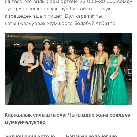
иштесе, же айлык акы орточо 25 000–30 000 сомду
түзөрүн эсепке алсак, бул бир айлык толук
кирешеден ашып түшөт. Бул каражатты
натыйжалуураак жумшоого болобу? Албетте.
Каржылык салыштыруу: Чыгымдар жана реалдуу
мүмкүнчүлүктөр
Бир кеченин орточо
Баланын келечегине