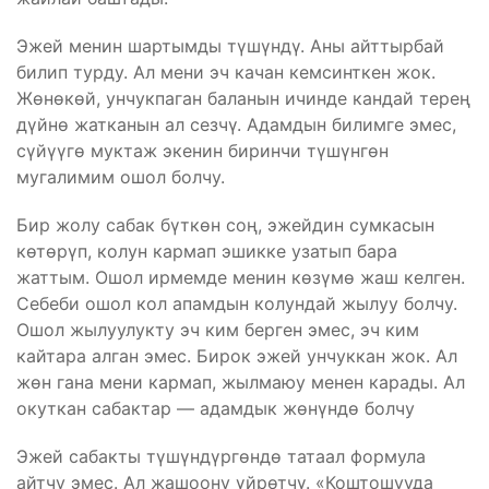
Эжей менин шартымды түшүндү. Аны айттырбай
билип турду. Ал мени эч качан кемсинткен жок.
Жөнөкөй, унчукпаган баланын ичинде кандай терең
дүйнө жатканын ал сезчү. Адамдын билимге эмес,
сүйүүгө муктаж экенин биринчи түшүнгөн
мугалимим ошол болчу.
Бир жолу сабак бүткөн соң, эжейдин сумкасын
көтөрүп, колун кармап эшикке узатып бара
жаттым. Ошол ирмемде менин көзүмө жаш келген.
Себеби ошол кол апамдын колундай жылуу болчу.
Ошол жылуулукту эч ким берген эмес, эч ким
кайтара алган эмес. Бирок эжей унчуккан жок. Ал
жөн гана мени кармап, жылмаюу менен карады. Ал
окуткан сабактар — адамдык жөнүндө болчу
Эжей сабакты түшүндүргөндө татаал формула
айтчу эмес. Ал жашоону үйрөтчү. «Коштошууда