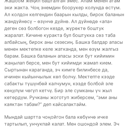
Жашоом жеңил башталган эмес. Апам менен атам
эки жакта. Чоң энемдин боорукер колунда өстүм.
Ал колдон келгендин баарын кылды, бирок баланын
жандүйнөсү – өзүнчө дүйнө. Ал дүйнөдө «апа»
деген сөз болбогон кезде, жүрөктө боштук
жаралат. Кичине куракта бул боштукка сөз таба
албайсың, бирок аны сезесиң. Башка балдар апасы
менен мектепке келе жатканда, мен өзүм жалгыз
барам. Башка баланын апасы эски бут кийимин
жаңылап берсе, мен бут кийимди жамап кием.
Сыртынан караганда, эч кимге билинбесе да,
ичинен кыйынчылык көп болчу. Мектепте кээде
сабакты түшүнбөй калчумун, кээде болбой эле
көңүлүм чөгүп кетчү. Бир эле сумканы үч жыл
көтөрдүм. Ручканы жоготуп жиберсем, “эми аны
каяктан табам?” деп кайсалактайм.
Мындай шартта чоңойгон бала көбүнчө ичке
тартылып, унчукпай калат. Мен ошондой элем. Эч