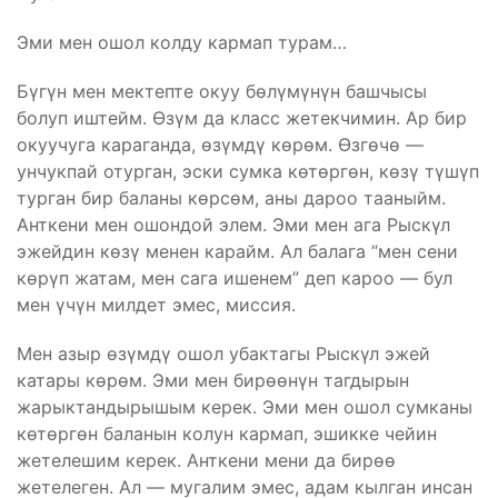
Эми мен ошол колду кармап турам…
Бүгүн мен мектепте окуу бөлүмүнүн башчысы
болуп иштейм. Өзүм да класс жетекчимин. Ар бир
окуучуга караганда, өзүмдү көрөм. Өзгөчө —
унчукпай отурган, эски сумка көтөргөн, көзү түшүп
турган бир баланы көрсөм, аны дароо тааныйм.
Анткени мен ошондой элем. Эми мен ага Рыскүл
эжейдин көзү менен карайм. Ал балага “мен сени
көрүп жатам, мен сага ишенем” деп кароо — бул
мен үчүн милдет эмес, миссия.
Мен азыр өзүмдү ошол убактагы Рыскүл эжей
катары көрөм. Эми мен бирөөнүн тагдырын
жарыктандырышым керек. Эми мен ошол сумканы
көтөргөн баланын колун кармап, эшикке чейин
жетелешим керек. Анткени мени да бирөө
жетелеген. Ал — мугалим эмес, адам кылган инсан