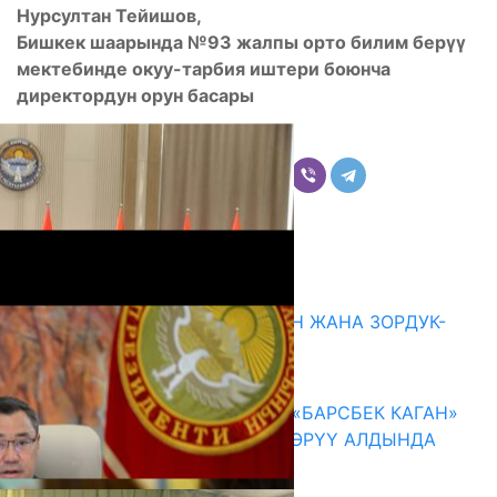
Нурсултан Тейишов,
Бишкек шаарында №93 жалпы орто билим бер
үү
мектебинде окуу-тарбия иштери боюнча
директордун орун басары
Бөлүшүү
Комментарийлер
Акыркы жаңылыктар
ГЕНДЕРДИК БАСМЫРЛООДОН ЖАНА ЗОРДУК-
ЗОМБУЛУКТАН КОРГОО
07.08.2026
КЫРГЫЗ ТАРЫХЫ ТАСМАДА: «БАРСБЕК КАГАН»
КӨРКӨМ ТАСМАСЫ ЖАРЫК КӨРҮҮ АЛДЫНДА
07.08.2026