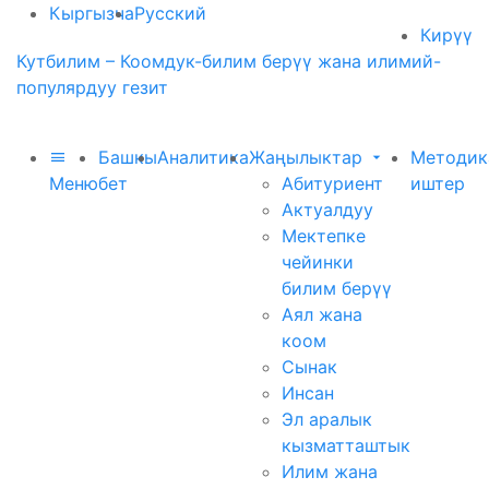
Кыргызча
Русский
Кирүү
Кутбилим – Коомдук-билим берүү жана илимий-
популярдуу гезит
Башкы
Аналитика
Жаңылыктар
Методик
Меню
бет
Абитуриент
иштер
Актуалдуу
Мектепке
чейинки
билим берүү
Аял жана
коом
Сынак
Инсан
Эл аралык
кызматташтык
Илим жана