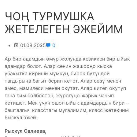
ЧОҢ ТУРМУШКА
ЖЕТЕЛЕГЕН ЭЖЕЙИМ
01.08.2025
0
Ар бир адамдын өмүр жолунда кезиккен бир ыйык
адамдар болот. Алар сенин жашооңо кыска
убакытка кириши мүмкүн, бирок бүтүндөй
тагдырыңа багыт берип кетет. Алар сөзү менен
эмес, мамилеси менен окутат. Алар китеп окутуп
гана тим болбостон, жүрөгүңө жарык чачып
кетишет. Мен үчүн ошол ыйык адамдардын бири –
башталгыч класстагы мугалимим, класс жетекчим
Рыскүл эжей.
Рыск
ү
л Салиева,