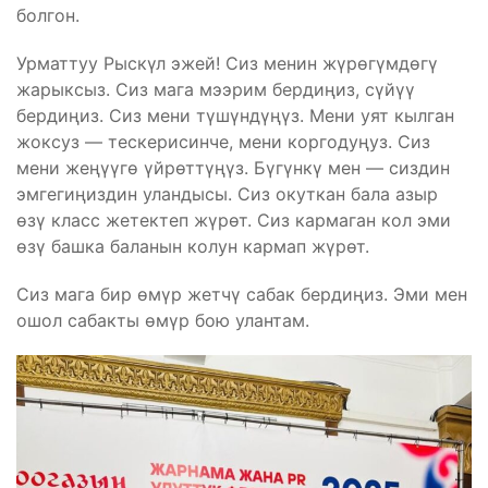
болгон.
Урматтуу Рыскүл эжей! Сиз менин жүрөгүмдөгү
жарыксыз. Сиз мага мээрим бердиңиз, сүйүү
бердиңиз. Сиз мени түшүндүңүз. Мени уят кылган
жоксуз — тескерисинче, мени коргодуңуз. Сиз
мени жеңүүгө үйрөттүңүз. Бүгүнкү мен — сиздин
эмгегиңиздин уландысы. Сиз окуткан бала азыр
өзү класс жетектеп жүрөт. Сиз кармаган кол эми
өзү башка баланын колун кармап жүрөт.
Сиз мага бир өмүр жетчү сабак бердиңиз. Эми мен
ошол сабакты өмүр бою улантам.