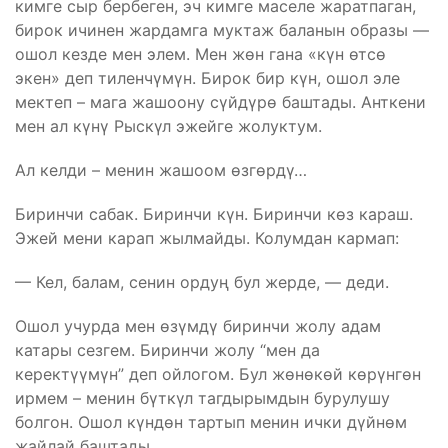
кимге сыр бербеген, эч кимге маселе жаратпаган,
бирок ичинен жардамга муктаж баланын образы —
ошол кезде мен элем. Мен жөн гана «күн өтсө
экен» деп тиленчүмүн. Бирок бир күн, ошол эле
мектеп – мага жашоону сүйдүрө баштады. Анткени
мен ал күнү Рыскүл эжейге жолуктум.
Ал келди – менин жашоом өзгөрдү…
Биринчи сабак. Биринчи күн. Биринчи көз караш.
Эжей мени карап жылмайды. Колумдан кармап:
— Кел, балам, сенин ордуң бул жерде, — деди.
Ошол учурда мен өзүмдү биринчи жолу адам
катары сезгем. Биринчи жолу “мен да
керектүүмүн” деп ойлогом. Бул жөнөкөй көрүнгөн
ирмем – менин бүткүл тагдырымдын бурулушу
болгон. Ошол күндөн тартып менин ички дүйнөм
жайлай баштады.