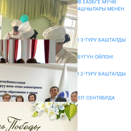
ПРЕЗИДЕНТ САДЫР ЖАПАРОВ ЕАЭБГЕ МҮЧӨ
МАМЛЕКЕТТЕРДИН ӨКМӨТ БАШЧЫЛАРЫ МЕНЕН
ЖОЛУГУШТУ
07.08.2026
Абитуриент
ЖОЖДОРГО КАБЫЛ АЛУУНУН 3-ТУРУ БАШТАЛДЫ
27.07.2026
ӨЗҮҢДҮН КЕЛЕЧЕГИҢ ҮЧҮН БҮГҮН ОЙЛОН!
20.07.2026
ЖОЖДОРГО КАБЫЛ АЛУУНУН 2-ТУРУ БАШТАЛДЫ
20.07.2026
Медиа
СУЗАКТА 750 ОРУНДУУ МЕКТЕП СЕНТЯБРДА
ПАЙДАЛАНУУГА БЕРИЛЕТ
07.08.2025
Улуу Жеңиштин жандуу сөзү
29.04.2025