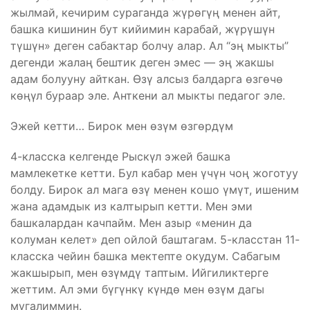
жылмай, кечирим сураганда жүрөгүң менен айт,
башка кишинин бут кийимин карабай, жүрүшүн
түшүн» деген сабактар болчу алар. Ал “эң мыкты”
дегенди жалаң бештик деген эмес — эң жакшы
адам болууну айткан. Өзү алсыз балдарга өзгөчө
көңүл бураар эле. Анткени ал мыкты педагог эле.
Эжей кетти… Бирок мен өзүм өзгөрдүм
4-класска келгенде Рыскүл эжей башка
мамлекетке кетти. Бул кабар мен үчүн чоң жоготуу
болду. Бирок ал мага өзү менен кошо үмүт, ишеним
жана адамдык из калтырып кетти. Мен эми
башкалардан качпайм. Мен азыр «менин да
колуман келет» деп ойлой баштагам. 5-класстан 11-
класска чейин башка мектепте окудум. Сабагым
жакшырып, мен өзүмдү таптым. Ийгиликтерге
жеттим. Ал эми бүгүнкү күндө мен өзүм дагы
мугалиммин.