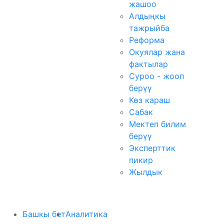
жашоо
Алдыңкы
тажрыйба
Реформа
Окуялар жана
фактылар
Суроо - жооп
берүү
Көз караш
Сабак
Мектеп билим
берүү
Эксперттик
пикир
Жылдык
Башкы бет
Аналитика