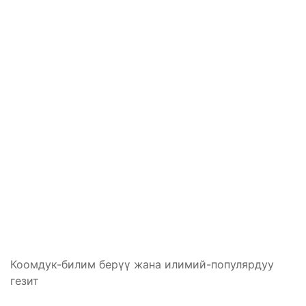
Коомдук-билим берүү жана илимий-популярдуу
гезит