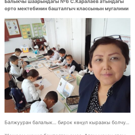
Балыкчы шаарындагы №6 С.Каралаев атындагы
орто мектебинин башталгыч классынын мугалими
Балжууран балалык… бирок көңүл кыраакы болчу…