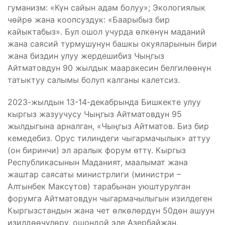
гуманизм: «Күн сайын адам болуу»; Экологиялык
чөйрө жана коопсуздук: «Баарыбыз бир
кайыктабыз». Бул ошол учурда өлкөнүн маданий
жана саясий турмушунун башкы окуяларынын бири
жана биздин улуу жердешибиз Чыңгыз
Айтматовдун 90 жылдык мааракесин белгилөөнүн
татыктуу салымы болуп калганы калетсиз.
2023-жылдын 13-14-декабрында Бишкекте улуу
кыргыз жазуучусу Чыңгыз Айтматовдун 95
жылдыгына арналган, «Чыңгыз Айтматов. Биз бир
кемедебиз. Орус тилиндеги чыгармачылык» аттуу
(он биринчи) эл аралык форум өттү. Кыргыз
Республикасынын Маданият, маалымат жана
жаштар саясаты министрлиги (министри –
Алтынбек Максүтов) тарабынан уюштурулган
форумга Айтматовдун чыгармачылыгын изилдеген
Кыргызстандын жана чет өлкөлөрдүн 50дөн ашуун
изилдөөчүлөрү, ошондой эле Азербайжан,