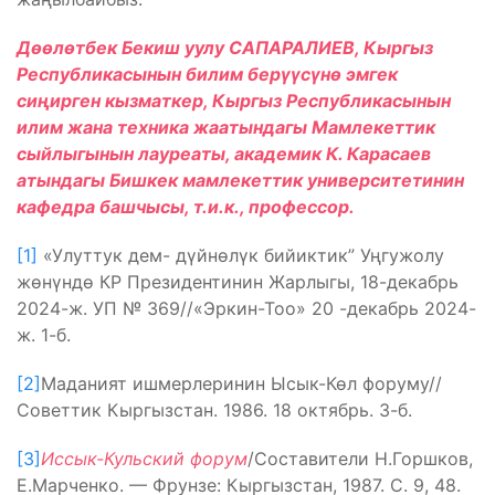
Дөөлөтбек
Бекиш уулу
САПАРАЛИЕВ,
Кыргыз
Республикасынын билим берүүсүнө эмгек
сиңирген кызматкер,
Кыргыз Республикасынын
и
лим жана техника жаатындагы Мамлекеттик
сыйлыгынын лауреаты,
академик
К. Карасаев
атындагы Бишкек мамлекеттик университетинин
кафедра башчысы,
т.и.к.,
профессор.
[1]
«Улуттук дем- дүйнөлүк бийиктик” Уңгужолу
жөнүндө КР Президентинин Жарлыгы, 18-декабрь
2024-ж. УП № 369//«Эркин-Тоо» 20 -декабрь 2024-
ж. 1-б.
[2]
Маданият ишмерлеринин Ысык-Көл форуму//
Советтик Кыргызстан. 1986. 18 октябрь. 3-б.
[3]
Иссык-Кульский форум
/Составители Н.Горшков,
Е.Марченко. — Фрунзе: Кыргызстан, 1987. С. 9, 48.