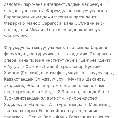
саясатчылар жана интеллектуалдык чөйрөнүн
өкүлдөрү катышты. Форумдун катышуучуларына
Европадагы илим демилгесинин президенти
Федерико Майор Сарагоса жана СССРдин экс-
президенти Михаил Горбачев видеокайрылуу
жөнөтүштү.
Форумдун катышуучуларынын арасында биринчи
форумдун уюштуруучулары – академик, Эл аралык
опера жана поэзия институтунун вице-президенти
– Аугусто Форти (Италия), профессор Рустам
Хаиров (Россия), экинчи форумдун катышуучулары,
Казакстандын Эл жазуучусу – Мухтар Шаханов,
академик, Россия көркөм өнөр академиясынын
вице-президенти – Андрей Золотов, ошондой эле
Түркмөнстандын эл артисти, кинорежиссер
Ходжокули Нарлиев, Ататүрк атындагы Маданият,
тил жана тарых боюнча Жогорку кеңешинин
төрагасы – Дерья Орс, «Жаңы Германия» («Neues