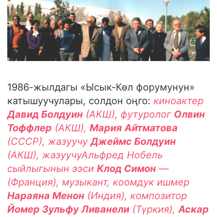
1986-жылдагы «Ысык-Көл форумунун»
катышуучулары, солдон оңго:
киноактер
Давид Болдуин
(АКШ), футуролог
Олвин
Тоффлер
(АКШ),
Мария Айтматова
(СССР), жазуучу
Джеймс Болдуин
(АКШ), жазуучуАльфред Нобель
сыйлыгынын ээси
Клод Симон
—
(Франция), музыкант, коомдук ишмер
Нараяна Менон
(Индия), композитор
Йомер Зульфу Ливанели
(Түркия),
Аскар