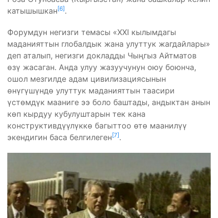
[6]
катышышкан
.
Форумдун негизги темасы «XXI кылымдагы
маданияттын глобалдык жана улуттук жагдайлары»
деп аталып, негизги докладды Чыңгыз Айтматов
өзү жасаган. Анда улуу жазуучунун оюу боюнча,
ошол мезгилде адам цивилизациясынын
өнүгүшүндө улуттук маданияттын таасири
үстөмдүк мааниге ээ боло баштады, андыктан анын
көп кырдуу кубулуштарын тек кана
конструктивдүүлүккө багыттоо өтө маанилүү
[7]
экендигин баса белгилеген
.