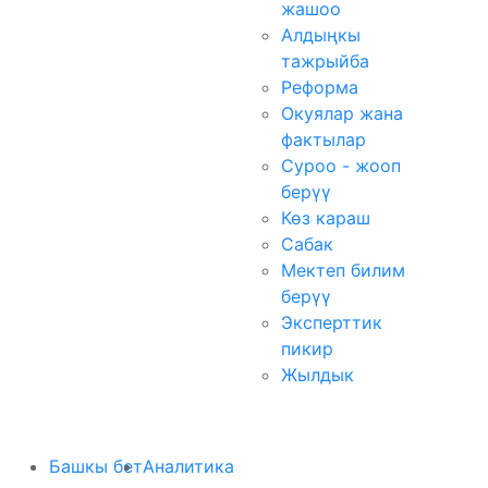
жашоо
Алдыңкы
тажрыйба
Реформа
Окуялар жана
фактылар
Суроо - жооп
берүү
Көз караш
Сабак
Мектеп билим
берүү
Эксперттик
пикир
Жылдык
Башкы бет
Аналитика