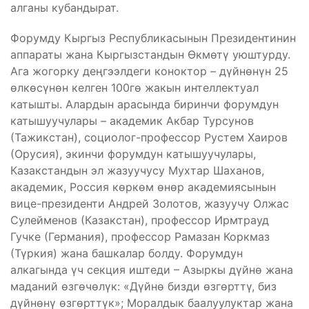
алганы кубандырат.
Форумду Кыргыз Республикасынын Президентинин
аппараты жана Кыргызстандын Өкмөтү уюштурду.
Ага жогорку деңгээлдеги коноктор – дүйнөнүн 25
өлкөсүнөн келген 100гө жакын интеллектуал
катышты. Алардын арасында биринчи форумдун
катышуучулары – академик Акбар Турсунов
(Тажикстан), социолог-профессор Рустем Хаиров
(Орусия), экинчи форумдун катышуучулары,
Казакстандын эл жазуучусу Мухтар Шаханов,
академик, Россия көркөм өнөр академиясынын
вице-президенти Андрей Золотов, жазуучу Олжас
Сулейменов (Казакстан), профессор Ирмтрауд
Гучке (Германия), профессор Рамазан Коркмаз
(Түркия) жана башкалар болду. Форумдун
алкагында үч секция иштеди – Азыркы дүйнө жана
маданий өзгөчөлүк: «Дүйнө бизди өзгөрттү, биз
дүйнөнү өзгөрттүк»; Моралдык баалуулуктар жана