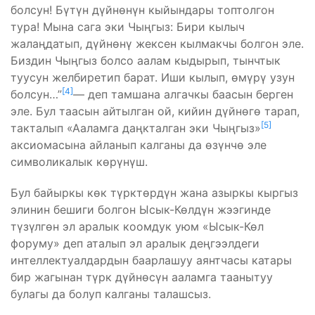
болсун! Бүтүн дүйнөнүн кыйындары топтолгон
тура! Мына сага эки Чыңгыз: Бири кылыч
жалаңдатып, дүйнөнү жексен кылмакчы болгон эле.
Биздин Чыңгыз болсо аалам кыдырып, тынчтык
туусун желбиретип барат. Иши кылып, өмүрү узун
[4]
болсун…”
— деп тамшана алгачкы баасын берген
эле. Бул таасын айтылган ой, кийин дүйнөгө тарап,
[5]
такталып «Ааламга даңкталган эки Чыңгыз»
аксиомасына айланып калганы да өзүнчө эле
символикалык көрүнүш.
Бул байыркы көк түрктөрдүн жана азыркы кыргыз
элинин бешиги болгон Ысык-Көлдүн жээгинде
түзүлгөн эл аралык коомдук уюм «Ысык-Көл
форуму» деп аталып эл аралык деңгээлдеги
интеллектуалдардын баарлашуу аянтчасы катары
бир жагынан түрк дүйнөсүн ааламга таанытуу
булагы да болуп калганы талашсыз.