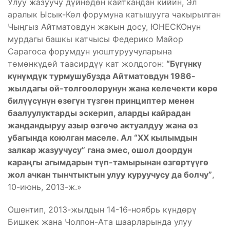
Улуу жазуучу дүйнөдөн кайткандан кийин, Эл
аралык Ысык-Көл форумуна катышууга чакырылган
Чыңгыз Айтматовдун жакын досу, ЮНЕСКОнун
мурдагы башкы катчысы Федерико Майор
Сарагоса форумдун уюштуруучуларына
төмөнкүдөй таасирдүү кат жолдогон:
“Бүгүнкү
күнүмдүк турмушубузда Айтматовдун 1986-
жылдагы ой-толгоолорунун жана келечекти көрө
билүүсүнүн өзөгүн түзгөн принциптер менен
баалуулуктарды эскерип, аларды кайрадан
жандандыруу азыр өзгөчө актуалдуу жана өз
убагында коюлган маселе. Ал “ХХ кылымдын
залкар жазуучусу” гана эмес, ошол доордун
караңгы агымдарын түп-тамырынан өзгөртүүгө
жол ачкан тынчтыктын улуу куруучусу да болчу”
,
10-июнь, 2013-ж.»
Ошентип, 2013-жылдын 14-16-ноябрь күндөрү
Бишкек жана Чолпон-Ата шаарларында улуу