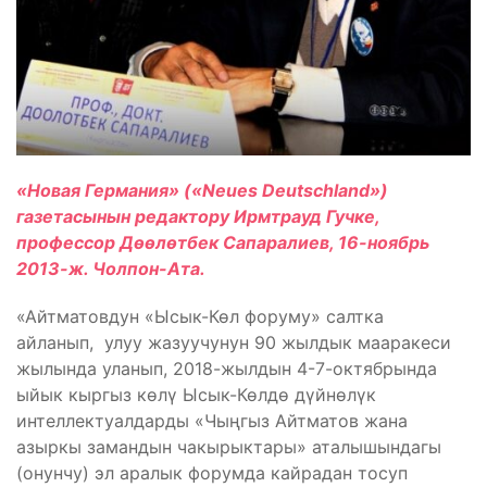
«Новая Германия» («Neues Deutschland»)
газетасынын редактору Ирмтрауд Гучке,
профессор Дөөлөтбек Сапаралиев, 16-ноябрь
2013-ж. Чолпон-Ата.
«Айтматовдун «Ысык-Көл форуму» салтка
айланып, улуу жазуучунун 90 жылдык мааракеси
жылында уланып, 2018-жылдын 4-7-октябрында
ыйык кыргыз көлү Ысык-Көлдө дүйнөлүк
интеллектуалдарды «Чыңгыз Айтматов жана
азыркы замандын чакырыктары» аталышындагы
(онунчу) эл аралык форумда кайрадан тосуп