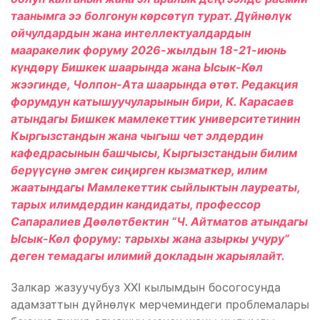
таанымга ээ болгонун көрсөтүп турат. Дүйнөлүк
ойчулдардын жана интеллектуалдардын
мааракелик форуму 2026-жылдын 18-21-июнь
күндөрү Бишкек шаарында жана Ысык-Көл
жээгинде, Чолпон-Ата шаарында өтөт. Редакция
форумдун катышуучуларынын бири, К. Карасаев
атындагы Бишкек мамлекеттик университетинин
Кыргызстандын жана чыгыш чет элдердин
кафедрасынын башчысы, Кыргызстандын билим
берүүсүнө эмгек сиңирген кызматкер, илим
жаатындагы Мамлекеттик сыйлыктын лауреаты,
тарых илимдердин кандидаты, профессор
Сапаралиев Дөөлөтбектин “Ч. Айтматов атындагы
Ысык-Көл форуму: тарыхы жана азыркы учуру”
деген темадагы илимий докладын жарыялайт.
Залкар жазуучубуз XXI кылымдын босогосунда
адамзаттын дүйнөлүк мерчеминдеги проблемалары