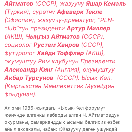
Айтматов
(СССР), жазуучу
Яшар Кемаль
(Түркия), сүрөтчү
Афеверк Текле
(Эфиопия), жазуучу-драматург, “PEN-
club”тун президенти
Артур Миллер
(АКШ),
Чыңгыз Айтматов
(СССР),
социолог
Рустем Хаиров
(СССР),
футуролог
Хайди Тоффлер
(АКШ),
окумуштуу Рим клубунун Президенти
Александр Кинг
(Англия), окумуштуу
Акбар Турсунов
(СССР). Ысык-Көл.
(Кыргызстан Мамлекеттик Музейдин
фондунан).
Ал эми 1986-жылдагы «Ысык-Көл форуму»
жөнүндө алгачкы кабарды алган Ч. Айтматовдун
окурманы, самарканддык ысымы белгисиз өзбек
айыл аксакалы, чабан: «Жазуучу деген ушундай