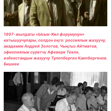
1997-жылдагы «Ысык-Көл форумунун»
катышуучулары, солдон о
ң
го: россиялык жазуучу,
академик Андрей Золотов,
Чыңгыз
Айтматов,
эфиопиялык сүрөтчү Афеверк Текле,
өзбекстандык жазуучу Тулепберген Каипбергенов.
Бишкек