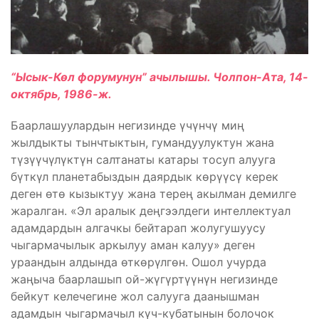
“Ысык-Көл форумунун” ачылышы. Чолпон-Ата, 14-
октябрь, 1986-ж.
Баарлашуулардын негизинде үчүнчү миң
жылдыкты тынчтыктын, гумандуулуктун жана
түзүүчүлүктүн салтанаты катары тосуп алууга
бүткүл планетабыздын даярдык көрүүсү керек
деген өтө кызыктуу жана терең акылман демилге
жаралган. «Эл аралык деңгээлдеги интеллектуал
адамдардын алгачкы бейтарап жолугушуусу
чыгармачылык аркылуу аман калуу» деген
ураандын алдында өткөрүлгөн. Ошол учурда
жаңыча баарлашып ой-жүгүртүүнүн негизинде
бейкут келечегине жол салууга даанышман
адамдын чыгармачыл күч-кубатынын болочок