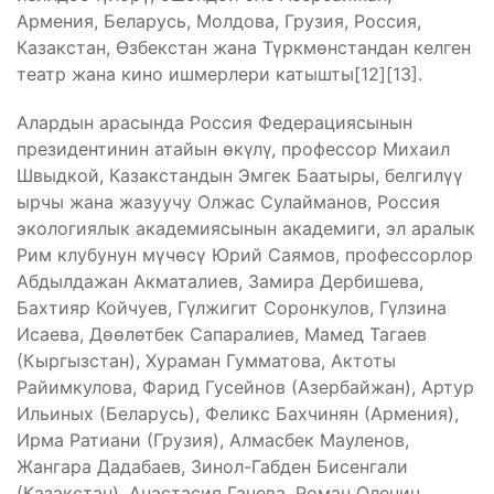
Армения, Беларусь, Молдова, Грузия, Россия,
Казакстан, Өзбекстан жана Түркмөнстандан келген
театр жана кино ишмерлери катышты[12][13].
Алардын арасында Россия Федерациясынын
президентинин атайын өкүлү, профессор Михаил
Швыдкой, Казакстандын Эмгек Баатыры, белгилүү
ырчы жана жазуучу Олжас Сулайманов, Россия
экологиялык академиясынын академиги, эл аралык
Рим клубунун мүчөсү Юрий Саямов, профессорлор
Абдылдажан Акматалиев, Замира Дербишева,
Бахтияр Койчуев, Гүлжигит Соронкулов, Гүлзина
Исаева, Дөөлөтбек Сапаралиев, Мамед Тагаев
(Кыргызстан), Хураман Гумматова, Актоты
Райимкулова, Фарид Гусейнов (Азербайжан), Артур
Ильиных (Беларусь), Феликс Бахчинян (Армения),
Ирма Ратиани (Грузия), Алмасбек Мауленов,
Жангара Дадабаев, Зинол-Габден Бисенгали
(Казакстан), Анастасия Гачева, Роман Оленич,