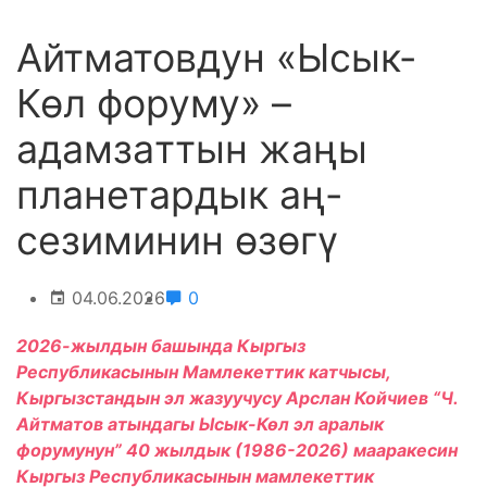
Айтматовдун «Ысык-
Көл форуму» –
aдaмзaттын жаңы
плaнетaрдык aң-
сезиминин өзөгү
04.06.2026
0
2026-жылдын башында Кыргыз
Республикасынын Мамлекеттик катчысы,
Кыргызстандын эл жазуучусу Арслан Койчиев “Ч.
Айтматов атындагы Ысык-Көл эл аралык
форумунун” 40 жылдык (1986-2026) мааракесин
Кыргыз Республикасынын мамлекеттик