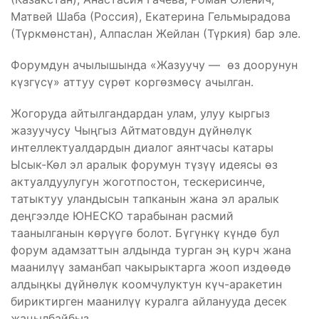
Матвей Шаба (Россия), Екатерина Гельмырадова
(Түркмөнстан), Алпаслан Жейлан (Түркия) бар эле.
Форумдун ачылышында «Жазуучу — өз доорунун
күзгүсү» аттуу сүрөт коргөзмөсү ачылган.
Жогоруда айтылгандардан улам, улуу кыргыз
жазуучусу Чыңгыз Айтматовдун дүйнөлүк
интеллектуалдардын диалог аянтчасы катары
Ысык-Көл эл аралык форумун түзүү идеясы өз
актуалдуулугун жоготпостон, тескерисинче,
татыктуу уландысын тапканын жана эл аралык
деңгээлде ЮНЕСКО тарабынан расмий
таанылганын көрүүгө болот. Бүгүнкү күндө бул
форум адамзаттын алдында турган эң курч жана
маанилүү заманбап чакырыктарга жооп издөөдө
алдыңкы дүйнөлүк коомчулуктун күч-аракетин
бириктирген маанилүү куралга айланууда десек
жаңылбайбыз.