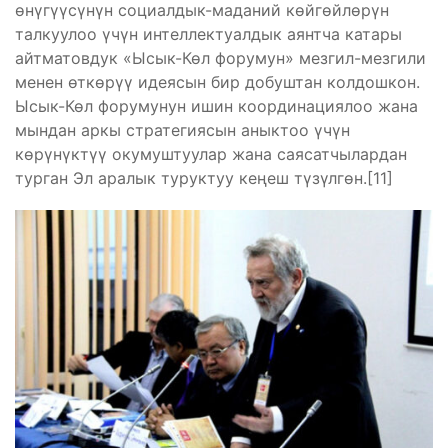
өнүгүүсүнүн социалдык-маданий көйгөйлөрүн
талкуулоо үчүн интеллектуалдык аянтча катары
айтматовдук «Ысык-Көл форумун» мезгил-мезгили
менен өткөрүү идеясын бир добуштан колдошкон.
Ысык-Көл форумунун ишин координациялоо жана
мындан аркы стратегиясын аныктоо үчүн
көрүнүктүү окумуштуулар жана саясатчылардан
турган Эл аралык туруктуу кеңеш түзүлгөн.[11]