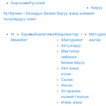
Кыргызча
Русский
Кирүү
Кутбилим – Коомдук-билим берүү жана илимий-
популярдуу гезит
Башкы
Аналитика
Жаңылыктар
Методик
Меню
бет
Абитуриент
иштер
Актуалдуу
Мектепке
чейинки
билим берүү
Аял жана
коом
Сынак
Инсан
Эл аралык
кызматташтык
Илим жана