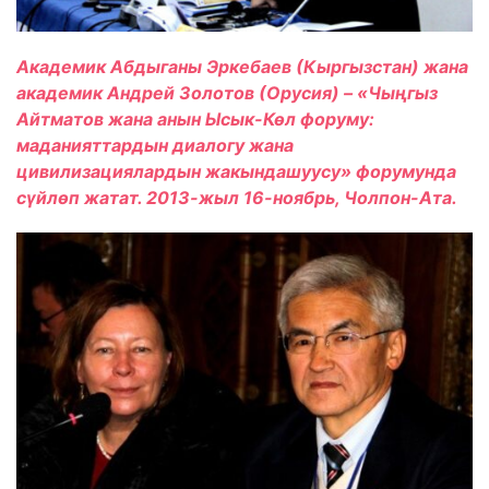
Академик Абдыганы Эркебаев (Кыргызстан) жана
академик Андрей Золотов (Орусия) – «Чыңгыз
Айтматов жана анын Ысык-Көл форуму:
маданияттардын диалогу жана
цивилизациялардын жакындашуусу» форумунда
сүйлөп жатат. 2013-жыл 16-ноябрь, Чолпон-Ата.