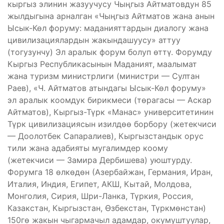
кыргыз элинин жазуучусу Чыңгыз Айтматовдун 85
жылдыгына арналган «Чыңгыз Айтматов жана анын
Ысык-Көл форуму: маданияттардын диалогу жана
цивилизациялардын жакындашуусу» аттуу
(тогузунчу) Эл аралык форум болуп өттү. Форумду
Кыргыз Республикасынын Маданият, маалымат
жана туризм министрлиги (министри — Султан
Раев), «Ч. Айтматов атындагы Ысык-Көл форуму»
эл аралык коомдук бирикмеси (төрагасы — Аскар
Айтматов), Кыргыз-Түрк «Манас» университетинин
Түрк цивилизациясын изилдөө борбору (жетекчиси
— Доолотбек Сапаралиев), Кыргызстандык орус
тили жана адабияты мугалимдер коому
(жетекчиси — Замира Дербишева) уюштурду.
Форумга 18 өлкөдөн (Азербайжан, Германия, Иран,
Италия, Индия, Египет, АКШ, Кытай, Молдова,
Монголия, Сирия, Шри-Ланка, Түркия, Россия,
Казакстан, Кыргызстан, Өзбекстан, Түркмөнстан)
150гө жакын чыгармачыл адамдар, окумуштуулар,