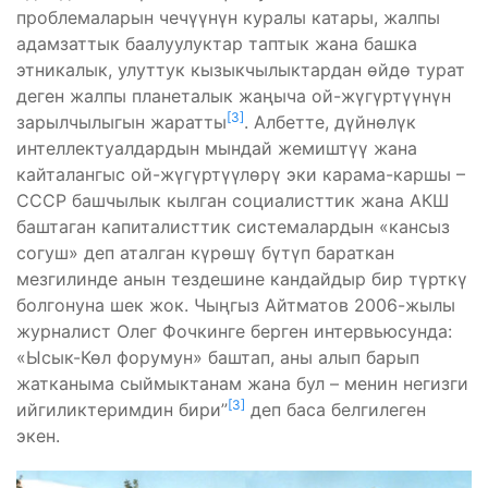
проблемаларын чечүүнүн куралы катары, жалпы
адамзаттык баалуулуктар таптык жана башка
этникалык, улуттук кызыкчылыктардан өйдө турат
деген жалпы планеталык жаңыча ой-жүгүртүүнүн
[3]
зарылчылыгын жаратты
. Албетте, дүйнөлүк
интеллектуалдардын мындай жемиштүү жана
кайталангыс ой-жүгүртүүлөрү эки карама-каршы –
СССР башчылык кылган социалисттик жана АКШ
баштаган капиталисттик системалардын «кансыз
согуш» деп аталган күрөшү бүтүп бараткан
мезгилинде анын тездешине кандайдыр бир түрткү
болгонуна шек жок. Чыңгыз Айтматов 2006-жылы
журналист Олег Фочкинге берген интервьюсунда:
«Ысык-Көл форумун» баштап, аны алып барып
жатканыма сыймыктанам жана бул – менин негизги
[3]
ийгиликтеримдин бири”
деп баса белгилеген
экен.