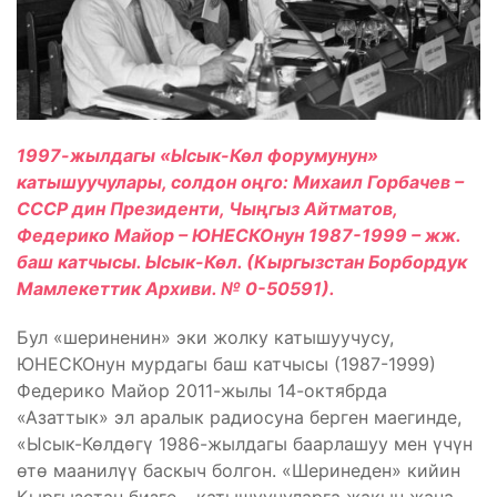
1997-жылдагы «Ысык-Көл форумунун»
катышуучулары, солдон оңго: Михаил Горбачев –
СССР дин Президенти, Чыңгыз Айтматов,
Федерико Майор – ЮНЕСКОнун 1987-1999 – жж.
баш катчысы. Ысык-Көл. (Кыргызстан Борбордук
Мамлекеттик Архиви. № 0-50591).
Бул «шериненин» эки жолку катышуучусу,
ЮНЕСКОнун мурдагы баш катчысы (1987-1999)
Федерико Майор 2011-жылы 14-октябрда
«Азаттык» эл аралык радиосуна берген маегинде,
«Ысык-Көлдөгү 1986-жылдагы баарлашуу мен үчүн
өтө маанилүү баскыч болгон. «Шеринеден» кийин