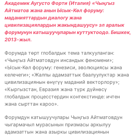
Академик Аугусто Форти (Италия) «Чыңгыз
Айтматов жана анын Ысык-Көл форуму:
маданияттардын диалогу жана
цивилизациялардын жакындашуусу» эл аралык
форумунун катышуучуларын куттуктоодо. Бишкек,
2013-жыл.
Форумда төрт глобалдык тема талкууланган:
«Чыңгыз Айтматовдун инсандык феномени»;
«Ысык-Көл форуму: генезиси, эволюциясы жана
келечеги»; «Жалпы адамзаттык баалуулуктар жана
цивилизациянын өнүгүү маданий векторлору»;
«Кыргызстан, Евразия жана түрк дүйнөсү
глобалдык процесстердин контекстинде: ичтен
жана сырттан кароо».
Форумдун катышуучулары Чыңгыз Айтматовдун
чыгармачыл мурасынын призмасы аркылуу
адамзаттын жана азыркы цивилизациянын