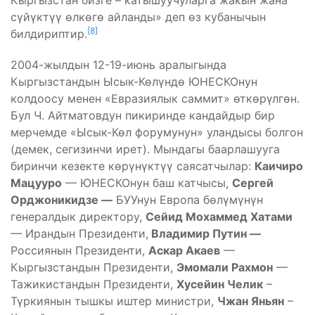
Кыргызстан бизге – катышуучуларга жакын жана
сүйүктүү өлкөгө айланды» деп өз кубанычын
[8]
билдириптир.
2004-жылдын 12-19-июнь аралыгында
Кыргызстандын Ысык-Көлүндө ЮНЕСКОнун
колдоосу менен «Евразиялык саммит» өткөрүлгөн.
Бул Ч. Айтма­товдун пикиринде кандайдыр бир
мерчемде «Ысык-Көл форумунун» уландысы болгон
(демек, сегизинчи ирет). Мындагы баарлашууга
биринчи кезекте көрүнүктүү саясатчылар:
Каичиро
Мацууро
— ЮНЕСКОнун баш катчысы,
Сергей
Орджоникидзе —
БУУнун Европа бөлүмүнүн
генералдык директору,
Сейид Мохаммед Хатами
— Ирандын Президенти,
Владимир Путин —
Россиянын Президенти,
Аскар Акаев
—
Кыргызстандын Президенти,
Эмомали Рахмон
—
Тажикистандын Президенти,
Хусейин Челик
–
Түркиянын тышкы иштер министри,
Чжан Яньян
–