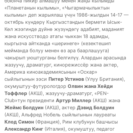
боюнча пикир алмашуу менен жаңы кылымды
«Планетанын кылымы», «Чыгармачылыктын
кылымы» деп жарыялаш үчүн 1986-жылдын 14-17 —
октябрь күндөрү Кыргызстандын бермети Ысык-
Көл жээгинде дүйнө жүзүндөгү адабият, маданият
жана искусстводо атагы чыккан 18 адамды,
кыргызча айтканда «шеринеге» (кезектешип
мейманда болуу менен өз ара баарлашууга)
чакырып уюштурганы белгилүү. Алардын арасында
жазуучу, драматург, кинорежиссёр жана актер,
Америка киноакадемиясынын «Оскар»
сыйлыгынын ээси
Питер Устинов
(Улуу Британия),
окумуштуу-футурологдор
Олвин жана Хейди
Тоффлер
(АКШ), жазуучу-драматург, «PEN-
Club»тун президенти
Артур Миллер
(АКШ) жана
Жеймс Болдуин
(АКШ), актер
Дэвид Болдуин
(АКШ), Альфред Нобель сыйлыгынын лауреаты
Клод Симон
(Франция), Рим клубунун башчысы
Александр Кинг
(Италия), окумуштуу, педагог