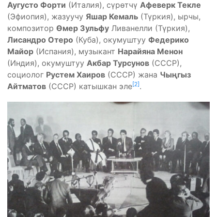
Аугусто Форти
(Италия), сүрөтчү
Афеверк Текле
(Эфиопия), жазуучу
Яшар Кемаль
(Түркия), ырчы,
композитор
Өмер Зульфу
Ливанелли (Түркия),
Лисандро Отеро
(Куба), окумуштуу
Федерико
Майор
(Испания), музыкант
Нарайяна Менон
(Индия), окумуштуу
Акбар Турсунов
(СССР),
социолог
Рустем Хаиров
(СССР) жана
Чыңгыз
[2]
Айтматов
(СССР) катышкан эле
.