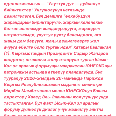
идеологиясынын — “Улуттук дух — дүйнөлүк
бийиктиктер” Уңгужолунун негизинде
демилгелеген. Бул демилге “өлкөбүздүн
жарандарын бириктирүүгө, жаркын келечекке
болгон ишенимди жандандырууга, жарандык
патриотизмди, улуттук рухту бекемдөөгө, ага
жаңы дем берүүгө, жаңы демилгелерге жол
ачууга өбөлгө боло турган идея” катары бааланган
[1]. Кыргызстандын Президенти Садыр Жапаров
колдогон, он экинчи жолу өткөрүлө турган Ысык-
Көл эл аралык форумунун мааракесин ЮНЕСКОнун
патронажы астында өткөрүү пландалууда. Бул
тууралуу 2026-жылдын 26-майында Парижде
Кыргыз Республикасынын маданият министри
Мирбек Мамбеталиев менен ЮНЕСКОнун Башкы
директору Халед Эль-Энанинин жолугушуусунда
тастыкталган. Бул факт Ысык-Көл эл аралык
форуму дүйнөлүк диалог үчүн маанилүү аянтча
болуп калганын жана эл аралык деңгээлде расмий