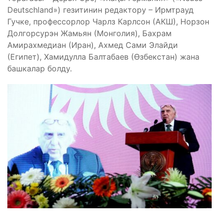
Deutschland») гезитинин редактору – Ирмтрауд
Гучке, профессорлор Чарлз Карлсон (АКШ), Норзон
Долгорсурэн Жамьян (Монголия), Бахрам
Амирахмедиан (Иран), Ахмед Сами Элайди
(Египет), Хамидулла Балтабаев (Өзбекстан) жана
башкалар болду.