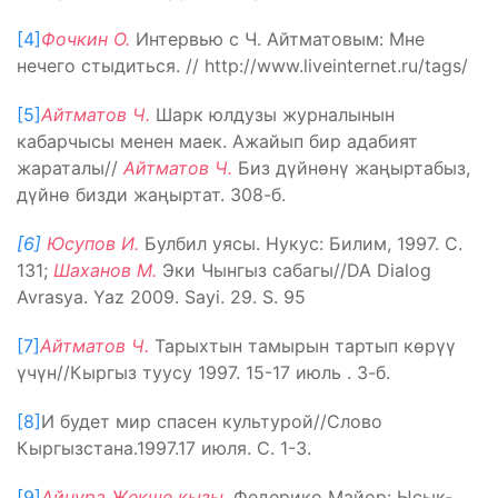
[4]
Фочкин О.
Интервью с Ч. Айтматовым: Мне
нечего стыдиться. // http://www.liveinternet.ru/tags/
[5]
Айтматов Ч.
Шарк юлдузы журналынын
кабарчысы менен маек. Ажайып бир адабият
жараталы//
Айтматов Ч.
Биз дүйнөнү жаңыртабыз,
дүйнө бизди жаңыртат. 308-б.
[
6]
Юсупов И.
Булбил уясы. Нукус: Билим, 1997. С.
131;
Шаханов М.
Эки Чынгыз сабагы//DA Dialog
Avrasya. Yaz 2009. Sayi. 29. S. 95
[7]
Айтматов Ч.
Тарыхтын тамырын тартып көрүү
үчүн//Кыргыз туусу 1997. 15-17 июль . 3-б.
[8]
И будет мир спасен культурой//Слово
Кыргызстана.1997.17 июля. С. 1-3.
[9]
Айнура Жекше кызы
. Федерико Майор: Ысык-