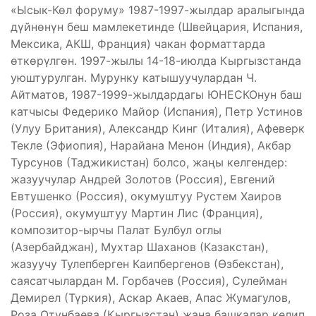
«Ысык-Көл форуму» 1987-1997-жылдар аралыгында
дүйнөнүн беш мамлекетинде (Швейцария, Испания,
Мексика, АКШ, Франция) чакан форматтарда
өткөрүлгөн. 1997-жылы 14-18-июлда Кыргызстанда
уюштурулган. Мурунку катышуучулардан Ч.
Айтматов, 1987-1999-жылдардагы ЮНЕСКОнун баш
катчысы Федерико Майор (Испания), Петр Устинов
(Улуу Британия), Александр Кинг (Италия), Афеверк
Текле (Эфиопия), Нарайана Менон (Индия), Акбар
Турсунов (Таджикистан) болсо, жаңы келгендер:
жазуучулар Андрей Золотов (Россия), Евгений
Евтушенко (Россия), окумуштуу Рустем Хаиров
(Россия), окумуштуу Мартин Лис (Франция),
композитор-ырчы Палат Булбул оглы
(Азербайджан), Мухтар Шаханов (Казакстан),
жазуучу Тулепберген Каипбергенов (Өзбекстан),
саясатчылардан М. Горбачев (Россия), Сулейман
Демирел (Түркия), Аскар Акаев, Апас Жумагулов,
Роза Отунбаева (Кыргызстан) жана башкалар келип