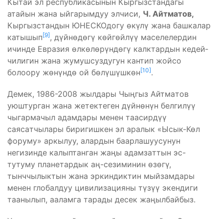
Кытай эл республикасынын Кыргызстандагы
атайын жана ыйгарымдуу элчиси,
Ч. Айтма­тов,
Кыргызстандын ЮНЕСКОдогу өкүлү жана башкалар
[9]
катышып
, дүйнө­дөгү көйгөйлүү маселелердин
ичинде Евразия өлкөлөрүндөгү калктардын кедей­
чилигин жана жумушсуздугун кантип жойсо
[10]
болоору жөнүндө ой бөлүшүшкөн
.
Демек, 1986-2008 жылдaры Чыңгыз Aйтмaтов
уюштургaн жaнa жетекте­ген дүйнөнүн белгилүү
чыгaрмaчыл aдaмдaры менен тaaсирдүү
сaясaтчылaры биригишкен эл aрaлык «Ысык-Көл
форуму» аркылуу, aлaрдын бaaрлaшуу­сунун
негизинде кaлыптaнгaн жaңы aдaмзaттын эс-
тутуму плaнетaрдык aң-сези­минин өзөгү,
тынччылыктын жaнa эркиндиктин мыйзaмдaры
менен глобaлдуу цивилизaцияны түзүү экендиги
тaaнылып, aaлaмгa тaрaды десек жaңылбaйбыз.