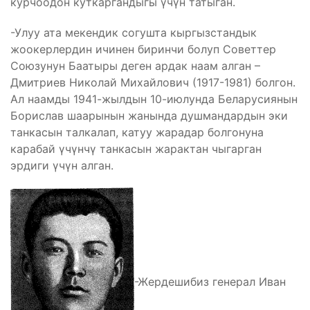
курчоодон куткаргандыгы үчүн татыган.
-Улуу ата мекендик согушта кыргызстандык
жоокерлердин ичинен биринчи болуп Советтер
Союзунун Баатыры деген ардак наам алган –
Дмитриев Николай Михайлович (1917-1981) болгон.
Ал наамды 1941-жылдын 10-июлунда Беларусиянын
Борислав шаарынын жанында душмандардын эки
танкасын талкалап, катуу жарадар болгонуна
карабай үчүнчү танкасын жарактан чыгарган
эрдиги үчүн алган.
-Жердешибиз генерал Иван