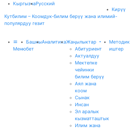
Кыргызча
Русский
Кирүү
Кутбилим – Коомдук-билим берүү жана илимий-
популярдуу гезит
Башкы
Аналитика
Жаңылыктар
Методик
Меню
бет
Абитуриент
иштер
Актуалдуу
Мектепке
чейинки
билим берүү
Аял жана
коом
Сынак
Инсан
Эл аралык
кызматташтык
Илим жана