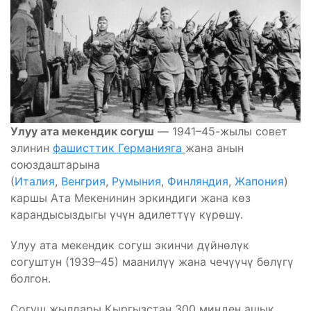
Улуу ата мекендик согуш
― 1941–45-жылы совет
элинин
фашисттик Германияга
жана анын
союздаштарына
(
Италия
,
Венгрия
,
Румыния
,
Финляндия
,
Жапония
)
каршы Ата Мекенинин эркиндиги жана көз
карандысыздыгы үчүн адилеттүү күрөшү.
Улуу ата мекендик согуш экинчи дүйнөлүк
согуштун (1939–45) маанилүү жана чечүүчү бөлүгү
болгон.
Согуш жылдары Кыргызстан 300 миңден ашык