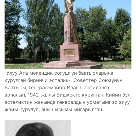
-Улуу Ата мекендик согуштун баатырларына
курулган биринчи эстелик- Советтер Союзунун
Баатыры, генерал-майор Иван Панфиловго
арналып, 1942-жылы Бишкекте курулган. Кийин бул
эстеликтин жанында генералдын урматына эс алуу
жайы курулуп, анын ысымы ыйгарылган.