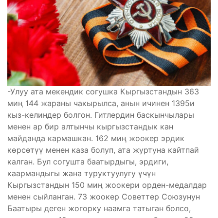
-Улуу ата мекендик согушка Кыргызстандын 363
миң 144 жараны чакырылса, анын ичинен 1395и
кыз-келиндер болгон. Гитлердин баскынчылары
менен ар бир алтынчы кыргызстандык кан
майданда кармашкан. 162 миң жоокер эрдик
көрсөтүү менен каза болуп, ата журтуна кайтпай
калган. Бул согушта баатырдыгы, эрдиги,
каармандыгы жана туруктуулугу үчүн
Кыргызстандын 150 миң жоокери орден-медалдар
менен сыйланган. 73 жоокер Советтер Союзунун
Баатыры деген жогорку наамга татыган болсо,