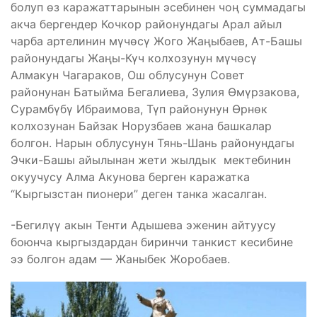
болуп өз каражаттарынын эсебинен чоң суммадагы
акча бергендер Кочкор районундагы Арал айыл
чарба артелинин мүчөсү Жого Жаңыбаев, Ат-Башы
районундагы Жаңы-Күч колхозунун мүчөсү
Алмакун Чагараков, Ош облусунун Совет
районунан Батыйма Бегалиева, Зулия Өмүрзакова,
Сурамбүбү Ибраимова, Түп районунун Өрнөк
колхозунан Байзак Норузбаев жана башкалар
болгон. Нарын облусунун Тянь-Шань районундагы
Эчки-Башы айылынан жети жылдык мектебинин
окуучусу Алма Акунова берген каражатка
“Кыргызстан пионери” деген танка жасалган.
-Бегилүү акын Тенти Адышева эженин айтуусу
боюнча кыргыздардан биринчи танкист кесибине
ээ болгон адам — Жаныбек Жоробаев.