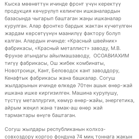
Кыска мөөнөттүн ичинде фронт үчүн керектүү
продукция көчүрүлүп келинген ишканалардын
базасында чыгарып баштаган жаңы ишканалар
курулган. Алар фронтко бардык жактан күчөтүлгөн
жардам көрсөтүүнүн маанилүү фактору болуп
калган. Алардын ичинде: «Красный швейник»
фабрикасы, «Красный металлист» заводу, М.В.
Фрунзе атындагы айылмашзаводу, ОСОАВИАХИМ
тигүү фабрикасы, Ош жибек комбинаты,
Новотроицк, Кант, Беловодск кант заводдору,
Кенафтык фабрикасы жана башкалар. Согуш
жылдарынын ичинде өлкөдө 70тен ашык өнөр-жай
ишкана ишке киргизилген. Машина курулушу,
түстүү металлургия, көмүр өнөр-жайы, энергетика,
айрым жеңил жана тамак-аш өнөр жай
тармактары өнүгө баштаган.
Согуш жылдары республиканын колхоз-
совхоздору коргоо фондуна 74 миң тоннага жакын