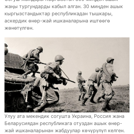
жаңы тургундарды кабыл алган. 30 миңден ашык
кыргызстандыктар республикадан тышкары,
аскердик өнөр-жай ишканаларына иштөөгө
жөнөтүлгөн.
Улуу ата мекендик согушта Украина, Россия жана
Беларусиядан республикага отуздан ашык өнөр-
жай ишканаларынан жабдуулар көчүрүлүп келген.