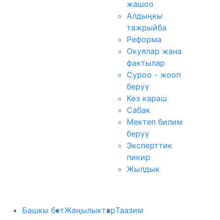
жашоо
Алдыңкы
тажрыйба
Реформа
Окуялар жана
фактылар
Суроо - жооп
берүү
Көз караш
Сабак
Мектеп билим
берүү
Эксперттик
пикир
Жылдык
Башкы бет
Жаңылыктар
Таазим