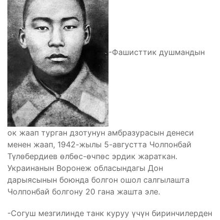
-Фашисттик душмандын
ок жаап турган дзотунун амбразурасын денеси
менен жаап, 1942-жылы 5-августта Чолпонбай
Түлөбердиев өлбөс-өчпөс эрдик жараткан.
Украинанын Воронеж обласындагы Дон
дарыясынын боюнда болгон ошол салгылашта
Чолпонбай болгону 20 гана жашта эле.
-Согуш мезгилинде танк куруу үчүн биринчилерден