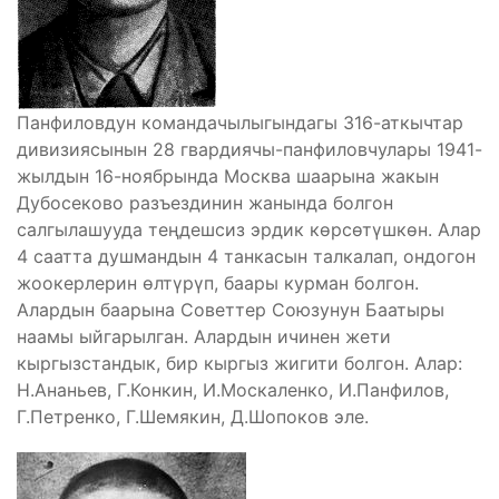
Панфиловдун командачылыгындагы 316-аткычтар
дивизиясынын 28 гвардиячы-панфиловчулары 1941-
жылдын 16-ноябрында Москва шаарына жакын
Дубосеково разъездинин жанында болгон
салгылашууда теңдешсиз эрдик көрсөтүшкөн. Алар
4 саатта душмандын 4 танкасын талкалап, ондогон
жоокерлерин өлтүрүп, баары курман болгон.
Алардын баарына Советтер Союзунун Баатыры
наамы ыйгарылган. Алардын ичинен жети
кыргызстандык, бир кыргыз жигити болгон. Алар:
Н.Ананьев, Г.Конкин, И.Москаленко, И.Панфилов,
Г.Петренко, Г.Шемякин, Д.Шопоков эле.