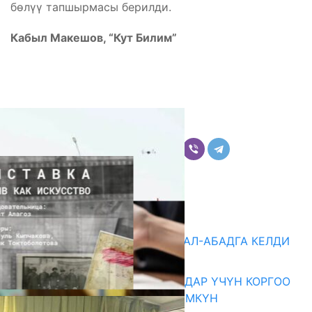
бөлүү тапшырмасы берилди.
Кабыл Макешов, “Кут Билим”
Бөлүшүү
Комментарийлер
Акыркы жаңылыктар
«БИРИМДИК КЕРБЕНИ» ЖАЛАЛ-АБАДГА КЕЛДИ
07.08.2026
КОРРУПЦИЯНЫ КАБАРЛАГАНДАР ҮЧҮН КОРГОО
ЧАРАЛАРЫ КҮЧӨТҮЛҮШҮ МҮМКҮН