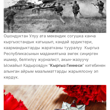
Ошондуктан Улуу ата мекендик согушка канча
кыргызстандык катышып, кандай эрдиктери,
каармандыктарды жаратканы тууралуу Кыргыз
Республикасынын маданиятына эмгек сиңирген
ишмер, белгилүү журналист, акын-жазуучу
Ысмайыл Кадыровдун “
Кыргыз Гиннеси
” китебинен
алынган айрым маалыматтарды жарыялоону эп
көрдүк.