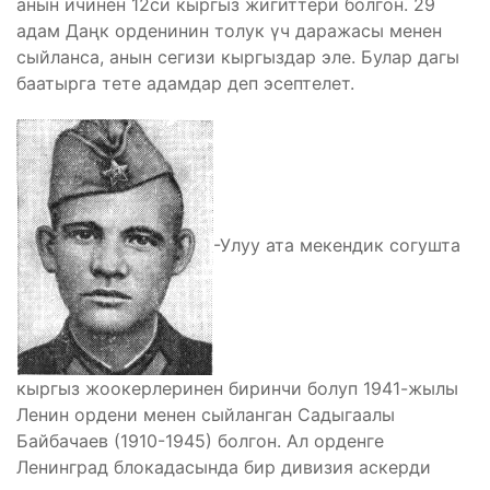
анын ичинен 12си кыргыз жигиттери болгон. 29
адам Даңк орденинин толук үч даражасы менен
сыйланса, анын сегизи кыргыздар эле. Булар дагы
баатырга тете адамдар деп эсептелет.
-Улуу ата мекендик согушта
кыргыз жоокерлеринен биринчи болуп 1941-жылы
Ленин ордени менен сыйланган Садыгаалы
Байбачаев (1910-1945) болгон. Ал орденге
Ленинград блокадасында бир дивизия аскерди