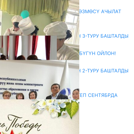
07.08.2026
«АРХИВ – ИСКУССТВО» КӨРГӨЗМӨСҮ АЧЫЛАТ
07.08.2026
Абитуриент
ЖОЖДОРГО КАБЫЛ АЛУУНУН 3-ТУРУ БАШТАЛДЫ
27.07.2026
ӨЗҮҢДҮН КЕЛЕЧЕГИҢ ҮЧҮН БҮГҮН ОЙЛОН!
20.07.2026
ЖОЖДОРГО КАБЫЛ АЛУУНУН 2-ТУРУ БАШТАЛДЫ
20.07.2026
Медиа
СУЗАКТА 750 ОРУНДУУ МЕКТЕП СЕНТЯБРДА
ПАЙДАЛАНУУГА БЕРИЛЕТ
07.08.2025
Улуу Жеңиштин жандуу сөзү
29.04.2025