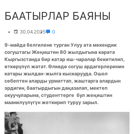
БААТЫРЛАР БАЯНЫ
30.04.2025
0
9-майда белгилене турган Улуу ата мекендик
согуштагы Жеңиштин 80 жылдыгына карата
Кыргызстанда бир катар иш-чаралар бекитилип,
өткөрүлүп жатат. Өлкөдө согуш ардагерлеринин
катары жылдан-жылга кыскарууда. Ошол
себептен аларды урматтап, жаштарга алардын
эрдигин, баатырдыгын даңазалап, мектеп
окуучуларына, студенттерге бул жеңиштин
маанилүүлүгүн жеткирип туруу зарыл.