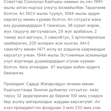
Советтер Союзунун Баатыры наамын эң кеч 1991-
жылы алган кыргыз учкучу Ысмайылбек Таранчиев
болгон. Ал 1923-жылы туулуп, 1944-жылы эрдик
көрсөтүү менен курман болгон. Ал согушта жеке
өзү душмандардын 5 танкасын, 38 курал-жарак,
жүк ташуучу автоунаасын, 29 жүк арабасын, 2
темир жол вагонун, 3 самолётун, 3 артиллериялык
замбирегин, 200 аскерин жок кылган. АН-2
самолёту менен 1471 жолу өз алдынча каармандык
көрсөтүп учкан. 1944-жылы Эстониянын асманында
учуп жүргөндө душмандардын огунан курман
болгон. Көзү өткөндөн 47 жылдан кийин эрдиги
бааланган.
Президент Садыр Жапаровдун чечими менен
Кыргызстанда Экинчи дүйнөлүк согуштун көзү
тирүү 32 ардагеринин ар бирине 100 миң сомдон
бир жолку материалдык жардам көрсөтүлөт. Ал
үчүн президенттин фондунан 3 млн 232 миң сом