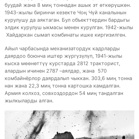
буудай жана 8 миң тоннадан ашык эт өткөрүшкөн.
1943-жылы биринчи кезекте Чоң Чүй каналынын
курулушу да аяктаган. Бул объекттердин бардыгы
элдик курулуш ыкмасы менен курулган. 1942-жылы
Хайдаркан сымап комбинаты ишке киргизилген.
Айыл чарбасында механизатордук кадрларды
даярдоо боюнча иштер жүргүзүлүп, 1941-жылы
кыска мөөнөттүү курстарда 2812 тракторист,
алардын ичинен 2787 –аялдар, жана 570
комбайнёрлор даярдалып чыккан. 303,6 миң тонна
нан жана 22,3 миң тонна картошка камдалган.
Армия колхоз, совхоздордон 54 миң тандалган
жылкыларды алган.