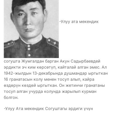
-Улуу ата мекендик
согушта Жумгалдан барган Акун Садырбаевдей
эрдикти эч ким көрсөтүп, кайталай алган эмес. Ал
1942-жылдын 13-декабрында душмандар ыргыткан
16 гранатасын колу менен тосуп алып, кайра
өздөрүн көздөй ыргыткан. Он жетинчи гранатаны
тосуп алган учурда колунда жарылып курман
болгон.
-Улуу Ата мекендик Согуштагы эрдиги үчүн