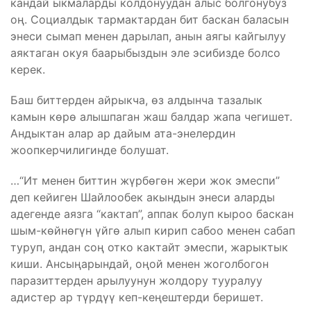
кандай ыкмаларды колдонуудан алыс болгонубуз
оң. Социалдык тармактардан бит баскан баласын
энеси сымап менен дарылап, анын аягы кайгылуу
аяктаган окуя баарыбыздын эле эсибизде болсо
керек.
Баш биттерден айрыкча, өз алдынча тазалык
камын көрө алышпаган жаш балдар жапа чегишет.
Андыктан алар ар дайым ата-энелердин
жоопкерчилигинде болушат.
…“Ит менен биттин жүрбөгөн жери жок эмеспи”
деп кейиген Шайлообек акындын энеси аларды
адегенде аязга “кактап”, аппак болуп кыроо баскан
шым-көйнөгүн үйгө алып кирип сабоо менен сабап
туруп, андан соң отко кактайт эмеспи, жарыктык
киши. Ансыңарындай, оңой менен жоголбогон
паразиттерден арылуунун жолдору тууралуу
адистер ар түрдүү кеп-кеңештерди беришет.