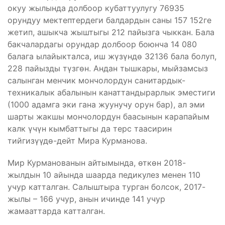
окуу жылында долбоор кубаттуулугу 76935
орундуу мектептердеги балдардын саны 157 152ге
жетип, ашыкча жыштыгы 212 пайызга чыккан. Бала
бакчалардагы орундар долбоор боюнча 14 080
балага ылайыкталса, иш жүзүндө 32136 бала болуп,
228 пайызды түзгөн. Андан тышкары, мыйзамсыз
салынган менчик мончолордун санитардык-
техникалык абалынын канаттандырарлык эместиги
(1000 адамга эки гана жуунучу орун бар), ал эми
шарты жакшы мончолордун баасынын карапайым
калк үчүн кымбаттыгы да терс таасирин
тийгизүүдө-дейт Мира Курманова.
Мир Курманованын айтымында, өткөн 2018-
жылдын 10 айында шаарда педикулез менен 110
учур катталган. Салыштыра турган болсок, 2017-
жылы – 166 учур, анын ичинде 141 учур
жамааттарда катталган.