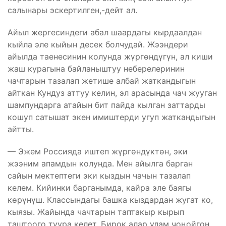
салынары эскертилген,-дейт ал.
Айыл жергесиндеги абал шаардагы кырдаалдан
кыйла эле кыйын десек болчудай. Жээндери
айылда таенесинин колунда жүргөндүгүн, ал киши
жаш курагына байланыштуу неберелеринин
чачтарын тазалап жетише албай жаткандыгын
айткан Кундуз аттуу келин, эл арасында чач жууган
шампундарга атайын бит пайда кылган заттарды
кошуп сатышат экен имиштерди угуп жаткандыгын
айтты.
— Эжем Россияда иштеп жүргөндүктөн, эки
жээним апамдын колунда. Мен айылга барган
сайын мектептеги эки кыздын чачын тазалап
келем. Кийинки барганымда, кайра эле баягы
көрүнүш. Классындагы башка кыздардан жугат ко,
кыязы. Жайында чачтарын таптакыр кырып
таштоого туура келет. Бирок алар улам чоңойгон