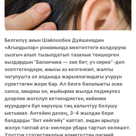
Белгилүү акын Шайлообек Дүйшеевдин
«Агындылар» романында мектептеги колдоруна
сызгыч алып тызылдатып тазалык текшерген
кыздардын “Баланчаев — эки бит, үч сирке”-деп
эсептегендери, анысы аз келгенсип, жалпы
чогулушта эл алдында жарыялагандагы учурун
сүрөттөгөн жери бар. Ал бизге балалыкты эске
салса, акыркы он, жыйырма жылда педикулез
дээрлик жоголуп кеткендиктен, кийинки
муундарга бул көрүнүш таң калычтуу болушу
ыктымал. Антейин десең, 3-4 жылдан бери
балдарды “бит көйгөйү” каптап, андан арылуу
жолун таппай ата-энелери убара тартып келишет.
Улуттук статистикалык комитеттин расмий