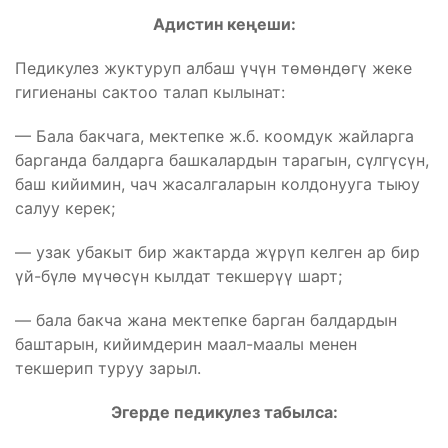
Адистин кеңеши:
Педикулез жуктуруп албаш үчүн төмөндөгү жеке
гигиенаны сактоо талап кылынат:
— Бала бакчага, мектепке ж.б. коомдук жайларга
барганда балдарга башкалардын тарагын, сүлгүсүн,
баш кийимин, чач жасалгаларын колдонууга тыюу
салуу керек;
— узак убакыт бир жактарда жүрүп келген ар бир
үй-бүлө мүчөсүн кылдат текшерүү шарт;
— бала бакча жана мектепке барган балдардын
баштарын, кийимдерин маал-маалы менен
текшерип туруу зарыл.
Эгерде педикулез табылса: