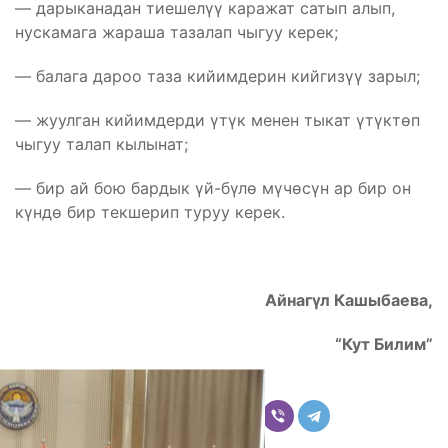
— дарыканадан тиешелүү каражат сатып алып,
нускамага жараша тазалап чыгуу керек;
— балага дароо таза кийимдерин кийгизүү зарыл;
— жуулган кийимдерди үтүк менен тыкат үтүктөп
чыгуу талап кылынат;
— бир ай бою бардык үй-бүлө мүчөсүн ар бир он
күндө бир текшерип туруу керек.
Айнагүл Кашыбаева,
“Кут Билим”
Бөлүшүү