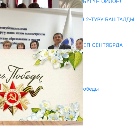
ӨЗҮҢДҮН КЕЛЕЧЕГИҢ ҮЧҮН БҮГҮН ОЙЛОН!
20.07.2026
ЖОЖДОРГО КАБЫЛ АЛУУНУН 2-ТУРУ БАШТАЛДЫ
20.07.2026
Медиа
СУЗАКТА 750 ОРУНДУУ МЕКТЕП СЕНТЯБРДА
ПАЙДАЛАНУУГА БЕРИЛЕТ
07.08.2025
Улуу Жеңиштин жандуу сөзү
29.04.2025
Награды в преддверии Дня Победы
29.04.2025