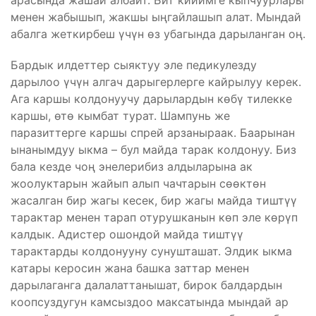
арасында жашай албайт. Бит кийимге кыпчуурлары
менен жабышып, жакшы ыңгайлашып алат. Мындай
абалга жеткирбеш үчүн өз убагында дарыланган оң.
Бардык илдеттер сыяктуу эле педикулезду
дарылоо үчүн алгач дарыгерлерге кайрылуу керек.
Ага каршы колдонуучу дарылардын көбү тилекке
каршы, өтө кымбат турат. Шампунь же
паразиттерге каршы спрей арзаныраак. Баарынан
ынанымдуу ыкма – бул майда тарак колдонуу. Биз
бала кезде чоң энелерибиз алдыларына ак
жоолуктарын жайып алып чачтарын сөөктөн
жасалган бир жагы кесек, бир жагы майда тиштүү
тарактар менен тарап отурушканын көп эле көрүп
калдык. Адистер ошондой майда тиштүү
тарактарды колдонууну сунушташат. Элдик ыкма
катары керосин жана башка заттар менен
дарылаганга далалаттанышат, бирок балдардын
коопсуздугун камсыздоо максатында мындай ар