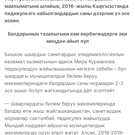
маалыматына ылайык, 2016-жылы Кыргызстанда
педикулезго кабылгандардын саны дээрлик үч эсе
өскөн.
Балдарынын тазалыгына кам көрбөгөндөргө эки
миңден айып пул
Бишкек шаардык санитардык эпидемиологиялык
көзөмөл кызматынын адиси Мира Курманова
педикулездун жайылышынын негизги себеби – бул
шаардагы муниципалдык билим берүү
мекемелериндеги балдардын саны нормадан 2-3
эсе ашык болуп жаткандыгында деп эсептейт.
— Шаарлардагы билим берүү мекемелеринде
балдар өтө жыш жайгашкандыктан, санитардык
нормалар сакталбай, педикулез жайылууда.
Мындай кырдаал айрыкча муниципалдык
мекемелерде орун алып жатат. Алсак, 2018-2019-