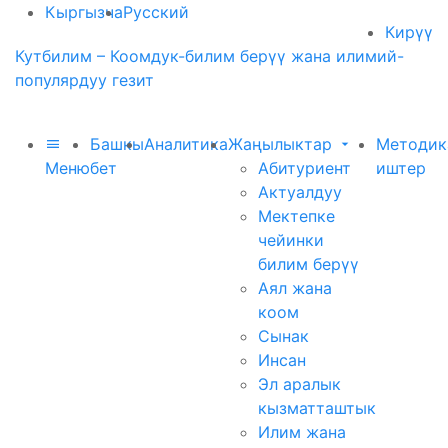
Кыргызча
Русский
Кирүү
Кутбилим – Коомдук-билим берүү жана илимий-
популярдуу гезит
Башкы
Аналитика
Жаңылыктар
Методик
Меню
бет
Абитуриент
иштер
Актуалдуу
Мектепке
чейинки
билим берүү
Аял жана
коом
Сынак
Инсан
Эл аралык
кызматташтык
Илим жана