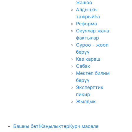
жашоо
Алдыңкы
тажрыйба
Реформа
Окуялар жана
фактылар
Суроо - жооп
берүү
Көз караш
Сабак
Мектеп билим
берүү
Эксперттик
пикир
Жылдык
Башкы бет
Жаңылыктар
Курч маселе