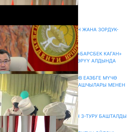
Комментарийлер
Акыркы жаңылыктар
ГЕНДЕРДИК БАСМЫРЛООДОН ЖАНА ЗОРДУК-
ЗОМБУЛУКТАН КОРГОО
07.08.2026
КЫРГЫЗ ТАРЫХЫ ТАСМАДА: «БАРСБЕК КАГАН»
КӨРКӨМ ТАСМАСЫ ЖАРЫК КӨРҮҮ АЛДЫНДА
07.08.2026
ПРЕЗИДЕНТ САДЫР ЖАПАРОВ ЕАЭБГЕ МҮЧӨ
МАМЛЕКЕТТЕРДИН ӨКМӨТ БАШЧЫЛАРЫ МЕНЕН
ЖОЛУГУШТУ
07.08.2026
Абитуриент
ЖОЖДОРГО КАБЫЛ АЛУУНУН 3-ТУРУ БАШТАЛДЫ
27.07.2026