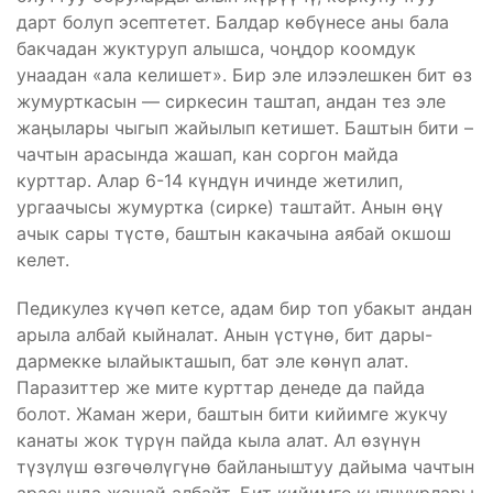
дарт болуп эсептетет. Балдар көбүнесе аны бала
бакчадан жуктуруп алышса, чоңдор коомдук
унаадан «ала келишет». Бир эле илээлешкен бит өз
жумурткасын — сиркесин таштап, андан тез эле
жаңылары чыгып жайылып кетишет. Баштын бити –
чачтын арасында жашап, кан соргон майда
курттар. Алар 6-14 күндүн ичинде жетилип,
ургаачысы жумуртка (сирке) таштайт. Анын өңү
ачык сары түстө, баштын какачына аябай окшош
келет.
Педикулез күчөп кетсе, адам бир топ убакыт андан
арыла албай кыйналат. Анын үстүнө, бит дары-
дармекке ылайыкташып, бат эле көнүп алат.
Паразиттер же мите курттар денеде да пайда
болот. Жаман жери, баштын бити кийимге жукчу
канаты жок түрүн пайда кыла алат. Ал өзүнүн
түзүлүш өзгөчөлүгүнө байланыштуу дайыма чачтын