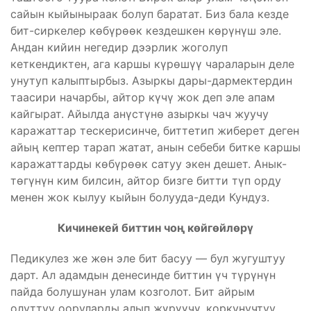
сайын кыйыныраак болуп баратат. Биз бала кезде
бит-сиркелер көбүрөөк кездешкен көрүнүш эле.
Андан кийин негедир дээрлик жоголуп
кеткендиктен, ага каршы күрөшүү чараларын деле
унутуп калыптырбыз. Азыркы дары-дармектердин
таасири начарбы, айтор күчү жок деп эле апам
кайгырат. Айылда анүстүнө азыркы чач жуучу
каражаттар тескерисинче, биттетип жиберет деген
айың кептер тарап жатат, анын себеби битке каршы
каражаттарды көбүрөөк сатуу экен дешет. Анык-
төгүнүн ким билсин, айтор бизге битти түп орду
менен жок кылуу кыйын болууда-деди Кундуз.
Кичинекей биттин чоң көйгөйлөрү
Педикулез же жөн эле бит басуу — бул жугуштуу
дарт. Ал адамдын денесинде биттин үч түрүнүн
пайда болушунан улам козголот. Бит айрым
олуттуу ооруларды алып жүрүүчү, коркунучтуу