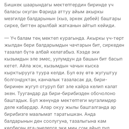
Бишкек шаарындагы мектептердин биринде үч
баласы окуган Фарида аттуу айым акыркы
мезгилде балдарынын (кыз, эркек дебей) баштары
сирке, биттен арылбай жатканын айтып кейиди.
— Үч балам тең мектеп курагында. Акыркы үч-төрт
жылдан бери балдарымдын чачтарын бит, сиркеден
тазалап бүтө албай келатабыз. Кээде эки
кызымдын эле эмес, уулумдун да башын бит басып
кетет. Айла жок, кызымдын чачын кыска
кырктырууга туура келди. Бул өзү өтө жугуштуу
болгондуктан, канчалык тазаласак да, бири-
биринен жугуп отуруп бат эле кайра келип калат
экен. Туугандар да бири-бирибизден обочолоно
баштадык. Бул жөнүндө мектептеги мугалимдер
деле кабардар. Алар окуу жылы башталганда ар
бирибизге маалымат таратышкан. Анда
балдарынын ден соолугуна, тазалыгына кам
көрбөгөн ата-энелерге эки миң сом айып пул