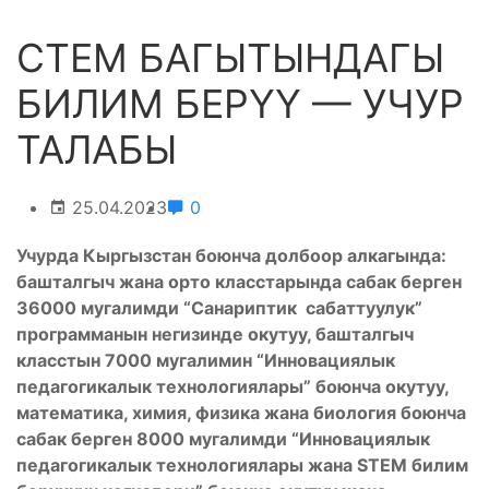
СТЕМ БАГЫТЫНДАГЫ
БИЛИМ БЕРҮҮ — УЧУР
ТАЛАБЫ
25.04.2023
0
Учурда Кыргызстан боюнча долбоор алкагында:
башталгыч жана орто класстарында сабак берген
36000 мугалимди “Санариптик сабаттуулук”
программанын негизинде окутуу, башталгыч
класстын 7000 мугалимин “Инновациялык
педагогикалык технологиялары” боюнча окутуу,
математика, химия, физика жана биология боюнча
сабак берген 8000 мугалимди “Инновациялык
педагогикалык технологиялары жана STEM билим