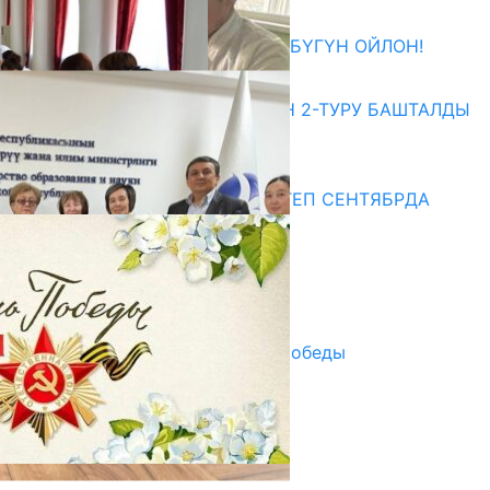
27.07.2026
ӨЗҮҢДҮН КЕЛЕЧЕГИҢ ҮЧҮН БҮГҮН ОЙЛОН!
20.07.2026
ЖОЖДОРГО КАБЫЛ АЛУУНУН 2-ТУРУ БАШТАЛДЫ
20.07.2026
Медиа
СУЗАКТА 750 ОРУНДУУ МЕКТЕП СЕНТЯБРДА
ПАЙДАЛАНУУГА БЕРИЛЕТ
07.08.2025
Улуу Жеңиштин жандуу сөзү
29.04.2025
Награды в преддверии Дня Победы
29.04.2025