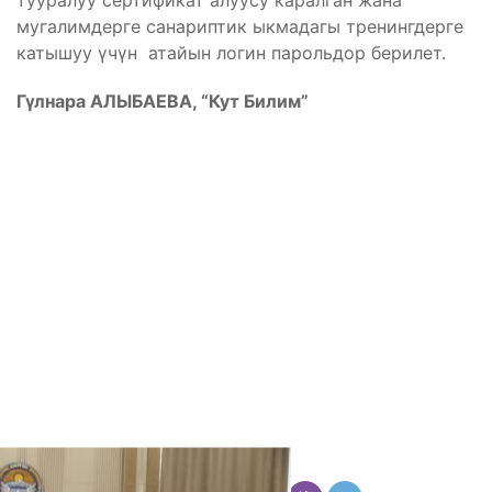
тууралуу сертификат алуусу каралган жана
мугалимдерге санариптик ыкмадагы тренингдерге
катышуу үчүн атайын логин парольдор берилет.
Гүлнара АЛЫБАЕВА, “Кут Билим”
Бөлүшүү