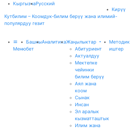
Кыргызча
Русский
Кирүү
Кутбилим – Коомдук-билим берүү жана илимий-
популярдуу гезит
Башкы
Аналитика
Жаңылыктар
Методик
Меню
бет
Абитуриент
иштер
Актуалдуу
Мектепке
чейинки
билим берүү
Аял жана
коом
Сынак
Инсан
Эл аралык
кызматташтык
Илим жана