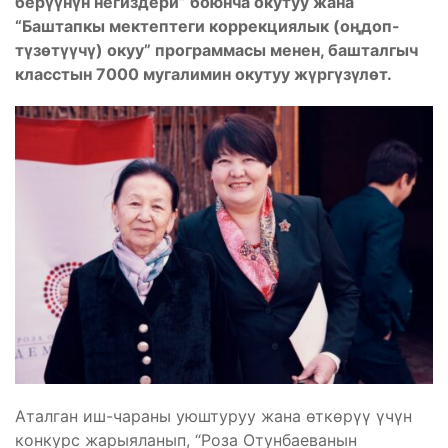
берүүнүн негиздери” боюнча окутуу жана
“Баштапкы мектептеги коррекциялык (оңдоп-
түзөтүүчү) окуу” программасы менен, башталгыч
класстын 7000 мугалимин окутуу жүргүзүлөт.
Аталган иш-чараны уюштуруу жана өткөрүү үчүн
конкурс жарыяланып, “Роза Отунбаеванын