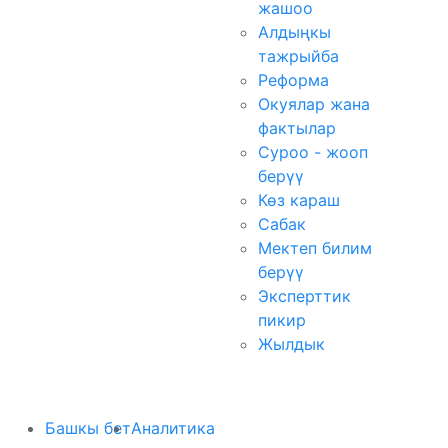
жашоо
Алдыңкы
тажрыйба
Реформа
Окуялар жана
фактылар
Суроо - жооп
берүү
Көз караш
Сабак
Мектеп билим
берүү
Эксперттик
пикир
Жылдык
Башкы бет
Аналитика