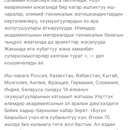
салымын кошконун баса белгиледи. «Бул
маарекенин алкагында бир катар иштиктүү иш-
чаралар, илимий-техникалык жетишкендиктердин
көргөзмөлөрү, окумуштуулардын өз ара
жолугушуулары өткөрүлүүдө. Илимдер
академиясынын материалдык-техникалык базасын
чыӊдоо жаатында да аракеттер жасалууда.
Жакында өтө кубаттуу жана заманбап
суперкомьютерлер келгени турат », — деп
кошумчалады ал.
Иш-чарага Россия, Казакстан, Өзбекстан, Кытай,
Монголия, Англия, Франция, Германия, Словения,
Индия, Беларусь сындуу 14 өлкөнүн
окумуштууларынын катышып жатышы Улуттук
илимдер академиясынын эл аралык деӊгээлдеги
бийик кадыр-баркынан кабар берет. «Бүгүн
баарыбыз үчүн өтө кубанычтуу күн. Өткөн 70
жылда биз кылымга тете жол бастык. Ал издин