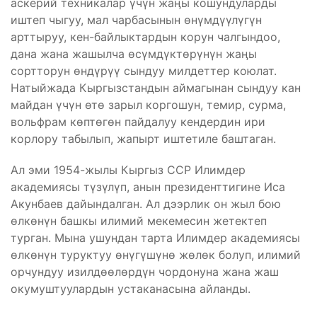
аскерий техникалар үчүн жаӊы кошундуларды
иштеп чыгуу, мал чарбасынын өнүмдүүлүгүн
арттыруу, кен-байлыктардын корун чалгындоо,
дана жана жашылча өсүмдүктөрүнүн жаӊы
сортторун өндүрүү сындуу милдеттер коюлат.
Натыйжада Кыргызстандын аймагынан сындуу кан
майдан үчүн өтө зарыл коргошун, темир, сурма,
вольфрам көптөгөн пайдалуу кендердин ири
корлору табылып, жапырт иштетиле баштаган.
Ал эми 1954-жылы Кыргыз ССР Илимдер
академиясы түзүлүп, анын президенттигине Иса
Акунбаев дайындалган. Ал дээрлик он жыл бою
өлкөнүн башкы илимий мекемесин жетектеп
турган. Мына ушундан тарта Илимдер академиясы
өлкөнүн туруктуу өнүгүшүнө жөлөк болуп, илимий
орчундуу изилдөөлөрдүн чордонуна жана жаш
окумуштуулардын устаканасына айланды.