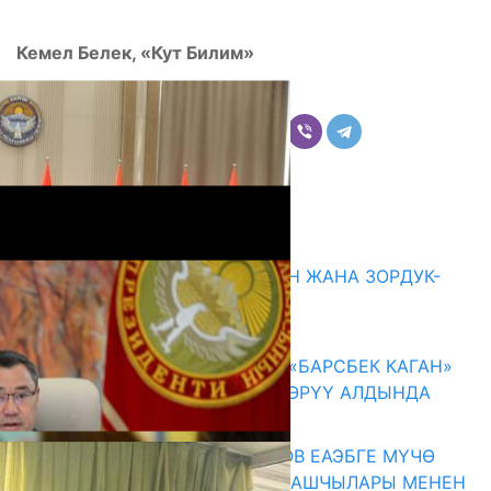
Кемел Белек, «Кут Билим»
Бөлүшүү
Комментарийлер
Акыркы жаңылыктар
ГЕНДЕРДИК БАСМЫРЛООДОН ЖАНА ЗОРДУК-
ЗОМБУЛУКТАН КОРГОО
07.08.2026
КЫРГЫЗ ТАРЫХЫ ТАСМАДА: «БАРСБЕК КАГАН»
КӨРКӨМ ТАСМАСЫ ЖАРЫК КӨРҮҮ АЛДЫНДА
07.08.2026
ПРЕЗИДЕНТ САДЫР ЖАПАРОВ ЕАЭБГЕ МҮЧӨ
МАМЛЕКЕТТЕРДИН ӨКМӨТ БАШЧЫЛАРЫ МЕНЕН