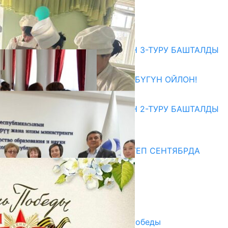
ЖОЛУГУШТУ
07.08.2026
Абитуриент
ЖОЖДОРГО КАБЫЛ АЛУУНУН 3-ТУРУ БАШТАЛДЫ
27.07.2026
ӨЗҮҢДҮН КЕЛЕЧЕГИҢ ҮЧҮН БҮГҮН ОЙЛОН!
20.07.2026
ЖОЖДОРГО КАБЫЛ АЛУУНУН 2-ТУРУ БАШТАЛДЫ
20.07.2026
Медиа
СУЗАКТА 750 ОРУНДУУ МЕКТЕП СЕНТЯБРДА
ПАЙДАЛАНУУГА БЕРИЛЕТ
07.08.2025
Улуу Жеңиштин жандуу сөзү
29.04.2025
Награды в преддверии Дня Победы