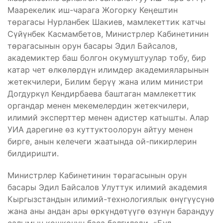
Маарекелик иш-чарага Жогорку Кеӊештин
төрагасы Нурланбек Шакиев, мамлекеттик катчы
Сүйүнбек Касмамбетов, Министрлер Кабинетинин
төрагасынын орун басары Эдил Байсалов,
академиктер баш болгон окумуштуулар тобу, бир
катар чет өлкөлөрдүн илимдер академияларынын
жетекчилери, Билим берүү жана илим министри
Догдуркүл Кендирбаева баштаган мамлекеттик
органдар менен мекемелердин жетекчилери,
илимий эксперттер менен адистер катышты. Алар
УИА дарегине өз куттуктоолорун айтуу менен
бирге, анын келечеги жаатында ой-пикирлерин
билдиришти.
Министрлер Кабинетинин төрагасынын орун
басары Эдил Байсалов Улуттук илимий академия
Кыргызстандын илимий-технологиялык өнүгүүсүнө
жана аны андан ары өркүндөтүүгө өзүнүн барандуу