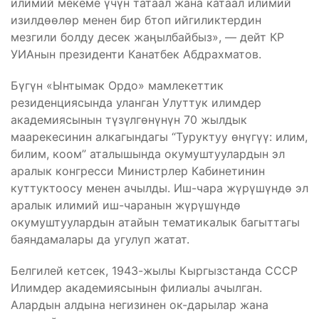
илимий мекеме үчүн татаал жана катаал илимий
изилдөөлөр менен бир бтоп ийгиликтердин
мезгили болду десек жаӊылбайбыз», — дейт КР
УИАнын президенти Канатбек Абдрахматов.
Бүгүн «Ынтымак Ордо» мамлекеттик
резиденциясында уланган Улуттук илимдер
академиясынын түзүлгөнүнүн 70 жылдык
маарекесинин алкагындагы “Туруктуу өнүгүү: илим,
билим, коом” аталышында окумуштуулардын эл
аралык конгресси Министрлер Кабинетинин
куттуктоосу менен ачылды. Иш-чара жүрүшүндө эл
аралык илимий иш-чаранын жүрүшүндө
окумуштуулардын атайын тематикалык багыттагы
баяндамалары да угулуп жатат.
Белгилей кетсек, 1943-жылы Кыргызстанда СССР
Илимдер академиясынын филиалы ачылган.
Алардын алдына негизинен ок-дарылар жана