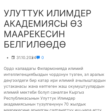
УЛУТТУК ИЛИМДЕР
АКАДЕМИЯСЫ ӨЗ
МААРЕКЕСИН
БЕЛГИЛӨӨДӨ
31.10.2024
0
Ордо калаадагы Филармонияда илимий
интеллигенциябыздын чордонун түзгөн, эл аралык
деӊгээлдеги бир катар ири илимий ачылыштардын
устаканасы жана көптөгөн жаш окумуштуулардын
илимий мектеби болуп саналган Кыргыз
Республикасынын Улуттук Илимдер
академиясынын түзүлгөнүнүн 70 жылдык
маарекесине арналган салтанаттуу иш-чара өттү.