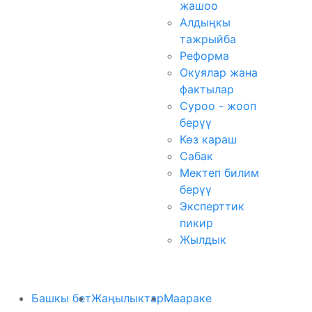
жашоо
Алдыңкы
тажрыйба
Реформа
Окуялар жана
фактылар
Суроо - жооп
берүү
Көз караш
Сабак
Мектеп билим
берүү
Эксперттик
пикир
Жылдык
Башкы бет
Жаңылыктар
Маараке