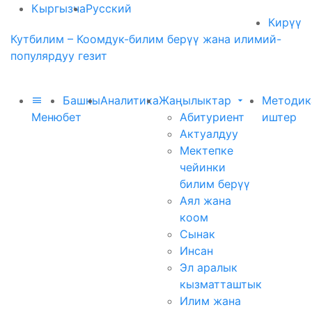
Кыргызча
Русский
Кирүү
Кутбилим – Коомдук-билим берүү жана илимий-
популярдуу гезит
Башкы
Аналитика
Жаңылыктар
Методик
Меню
бет
Абитуриент
иштер
Актуалдуу
Мектепке
чейинки
билим берүү
Аял жана
коом
Сынак
Инсан
Эл аралык
кызматташтык
Илим жана