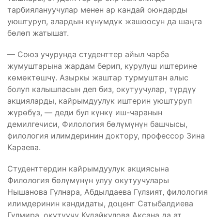
тарбиялануучулар менен ар кандай оюндарды
уюштуруп, алардын күнүмдүк жашоосун да шаңга
бөлөп жатышат.
— Союз учурунда студенттер айыл чарба
жумуштарына жардам берип, курулуш иштерине
көмөктөшчү. Азыркы жаштар турмуштан алыс
болуп калышпасын деп биз, окутуучулар, түрдүү
акцияларды, кайрымдуулук иштерин уюштуруп
жүрөбүз, — деди бул күнкү иш-чаранын
демилгечиси, Филология бөлүмүнүн башчысы,
филология илимдеринин доктору, профессор Зина
Караева.
Студенттердин кайрымдуулук акциясына
Филология бөлүмүнүн улуу окутуучулары
Нышанова Гүлнара, Абдылдаева Гүлзият, филология
илимдеринин кандидаты, доцент Сатыбалдиева
Гүлмира, окутуучу Кудайкулова Аксана да ат