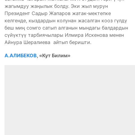
жагымдуу жаңылык болду. Эки жыл мурун
Президент Садыр Жапаров жатак-мектепке
келгенде, кыздардын колунан жасалган кооз гүлдү
беш миң сомго сатып алганын мындагы балдардын
сүйүктүү тарбиячылары Илмира Искенова менен
Айнура Шералиева айтып беришти.
А.АЛИБЕКОВ
, «Кут Билим»