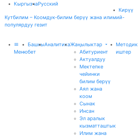
Кыргызча
Русский
Кирүү
Кутбилим – Коомдук-билим берүү жана илимий-
популярдуу гезит
Башкы
Аналитика
Жаңылыктар
Методик
Меню
бет
Абитуриент
иштер
Актуалдуу
Мектепке
чейинки
билим берүү
Аял жана
коом
Сынак
Инсан
Эл аралык
кызматташтык
Илим жана