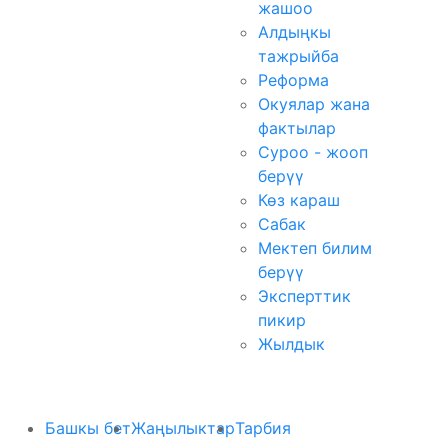
жашоо
Алдыңкы
тажрыйба
Реформа
Окуялар жана
фактылар
Суроо - жооп
берүү
Көз караш
Сабак
Мектеп билим
берүү
Эксперттик
пикир
Жылдык
Башкы бет
Жаңылыктар
Тарбия