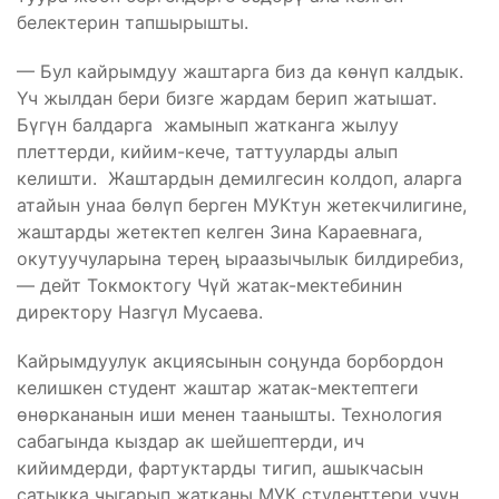
белектерин тапшырышты.
— Бул кайрымдуу жаштарга биз да көнүп калдык.
Үч жылдан бери бизге жардам берип жатышат.
Бүгүн балдарга жамынып жатканга жылуу
плеттерди, кийим-кече, таттууларды алып
келишти. Жаштардын демилгесин колдоп, аларга
атайын унаа бөлүп берген МУКтун жетекчилигине,
жаштарды жетектеп келген Зина Караевнага,
окутуучуларына терең ыраазычылык билдиребиз,
— дейт Токмоктогу Чүй жатак-мектебинин
директору Назгүл Мусаева.
Кайрымдуулук акциясынын соңунда борбордон
келишкен студент жаштар жатак-мектептеги
өнөркананын иши менен таанышты. Технология
сабагында кыздар ак шейшептерди, ич
кийимдерди, фартуктарды тигип, ашыкчасын
сатыкка чыгарып жатканы МУК студенттери үчүн