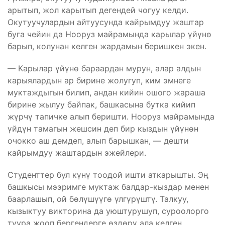
арытып, жол карытып дегендей чогуу келди.
Окутуучулардын айтуусунда кайрымдуу жаштар
буга чейин да Нооруз майрамында карылар үйүнө
барып, колунан келген жардамын беришкен экен.
— Карылар үйүнө бараардан мурун, алар алдын
карыялардын ар бирине жолугуп, ким эмнеге
муктаждыгын билип, андан кийин ошого жараша
бирине жылуу байпак, башкасына бутка кийип
жүрчү тапичке алып беришти. Нооруз майрамында
үйдүн тамагын жешсин деп бир кыздын үйүнөн
очокко аш демдеп, алып барышкан, — дешти
кайрымдуу жаштардын эжейлери.
Студенттер бул күнү тоодой ишти аткарышты. Эң
башкысы мээримге муктаж балдар-кыздар менен
баарлашып, ой бөлүшүүгө үлгүрүштү. Талкуу,
кызыктуу викторина да уюштурушуп, суроолорго
туура жооп бергендерге өздөрү ала келген