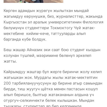
Көргөн адамдын жүрөгүн жылыткан мындай
жагымдуу көрүнүшкө, биз, журналисттер, жакында
Кыргызстан эл аралык университетинин Филология
бөлүмүнүн студенттери Токмоктогу Чүй жатак-
мектебине кийим-кече, таттууларды алып
барганда күбө болдук.
Беш жашар Айназик эки саат бою студент кыздын
колунан түшпөй, мээримине бөлөнүп эркелеп
жатты.
Кайрымдуу жаштар бул жерге биринчи жолу келип
жатышкан жок. Мурдагы жылы жатак-мектептин
200 тарбиялануучусунун ар бирине атыр самындан
бирди, тиш жуугуч щётка менен пастасын кошуп
алып беришсе, былтыр жатакананын алдына үч
отургуч-селкинчекти белек кылышкан. Мындан
тышкары, студенттер ар бир келгенинде