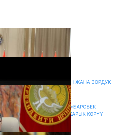
кыркы жаңылыктар
ГЕНДЕРДИК БАСМЫРЛООДОН ЖАНА ЗОРДУК-
ЗОМБУЛУКТАН КОРГОО
07.08.2026
КЫРГЫЗ ТАРЫХЫ ТАСМАДА: «БАРСБЕК
КАГАН» КӨРКӨМ ТАСМАСЫ ЖАРЫК КӨРҮҮ
АЛДЫНДА
07.08.2026