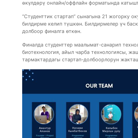
өкүлдөрү онлайн/оффлайн форматында катыш
“Студенттик стартап” сынагына 21 жогорку о
билдирме келип түшкөн. Билдирмелер үч баск
долбоор финалга өткөн.
Финалда студенттер маалымат-санарип техно
биотехнология, айыл чарба технологиясы, жа
тармактардагы стартап-долбоорлорун жакта