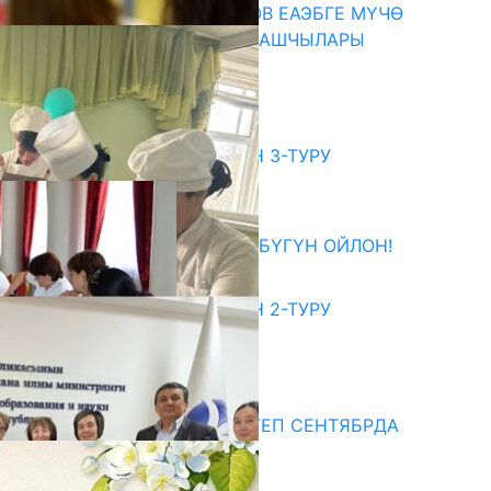
ПРЕЗИДЕНТ САДЫР ЖАПАРОВ ЕАЭБГЕ МҮЧӨ
МАМЛЕКЕТТЕРДИН ӨКМӨТ БАШЧЫЛАРЫ
МЕНЕН ЖОЛУГУШТУ
07.08.2026
битуриент
ЖОЖДОРГО КАБЫЛ АЛУУНУН 3-ТУРУ
БАШТАЛДЫ
27.07.2026
ӨЗҮҢДҮН КЕЛЕЧЕГИҢ ҮЧҮН БҮГҮН ОЙЛОН!
20.07.2026
ЖОЖДОРГО КАБЫЛ АЛУУНУН 2-ТУРУ
БАШТАЛДЫ
20.07.2026
едиа
СУЗАКТА 750 ОРУНДУУ МЕКТЕП СЕНТЯБРДА
ПАЙДАЛАНУУГА БЕРИЛЕТ
07.08.2025