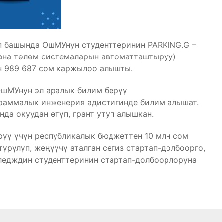
п башында ОшМУнун студенттеринин PARKING.G –
ана төлөм системаларын автоматташтыруу)
н 989 687 сом каржылоо алышты.
ОшМУнун эл аралык билим берүү
раммалык инженерия адистигинде билим алышат.
да окуудан өтүп, грант утуп алышкан.
рүү үчүн республикалык бюджеттен 10 млн сом
түрүлүп, жеңүүчү аталган сегиз стартап-долбоорго,
лледждин студенттеринин стартап-долбоорлоруна