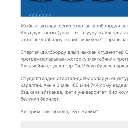
Жыйынтыгында, сегиз стартап-долбоордун са
Акылдуу тосмо (унаа токтотуучу жайларды ж
стартап-долбоору жеңип, мамлекет тарабына
Стартап-долбоорду алып чыккан студенттер 
программаларынын жогорку мектебинин прог
Буга чейин студенттер ОшМУнун бизнес паркын
Студенттердин стартап-долбоорлорун өнүктү
каралган. Анын 3 млн 160 миң 744 сому өздөш
башкача айтканда, жети университет, бир ко
бөлүнүп берилет.
Айгерим Токтобаева, “Кут Билим”