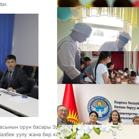
ды.
А
М
асынын орун басары Эдил Байсалов, билим берүү
азбек уулу жана бир катар министрликтердин