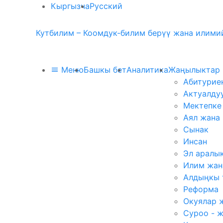
Кыргызча
Русский
Кутбилим – Коомдук-билим берүү жана илимий
Меню
Башкы бет
Аналитика
Жаңылыктар
Абитурие
Актуалду
Мектепке
Аял жана
Сынак
Инсан
Эл аралы
Илим жан
Алдыңкы 
Реформа
Окуялар 
Суроо - 