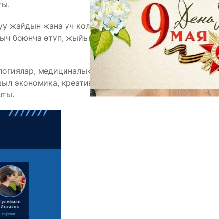
ты.
куу жайдын жана үч колледждин студенттеринен 158
ыч боюнча өтүп, жыйынтыгында сегиз стартап-
логиялар, медициналык технологиялар,
шыл экономика, креативдүү индустрия сыяктуу
шты.