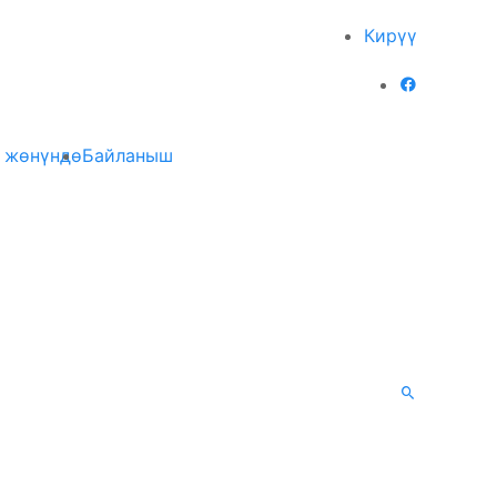
Кирүү
 жөнүндө
Байланыш