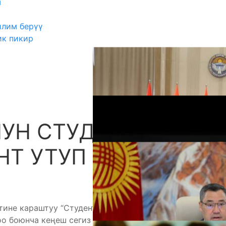
ш
илим берүү
ик пикир
НУН СТУДЕНТТЕРИ
А
АНТ УТУП АЛДЫ
ине караштуу “Студенттик стартап” пилоттук
 боюнча кеңеш сегиз стартап долбоорго