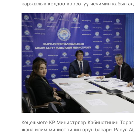
каржылык колдоо көрсөтүү чечимин кабыл ал
Кеңешмеге КР Министрлер Кабинетинин Төраг
жана илим министринин орун басары Расул Аб