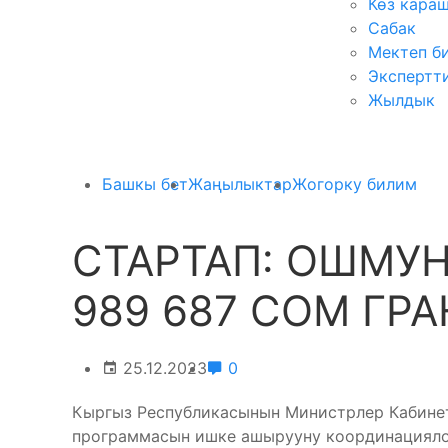
Көз кара
Сабак
Мектеп б
Экспертт
Жылдык
Башкы бет
Жаңылыктар
Жогорку билим
СТАРТАП: ОШМУ
989 687 СОМ ГР
25.12.2023
0
Кыргыз Республикасынын Министрлер Кабинет
программасын ишке ашырууну координациялоо