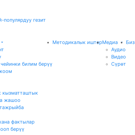
-популярдуу гезит
Методикалык иштер
Медиа
Биз
нт
Аудио
у
Видео
 чейинки билим берүү
Сүрөт
 коом
к кызматташтык
а жашоо
тажрыйба
жана фактылар
жооп берүү