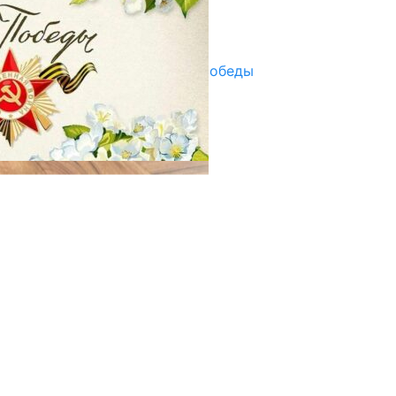
Улуу Жеңиштин жандуу сөзү
29.04.2025
Награды в преддверии Дня Победы
29.04.2025