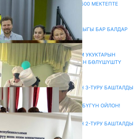
ПРЕЗИДЕНТТИН ЖАРЛЫГЫ: 500 МЕКТЕПТЕ
ШАХМАТ ИЙРИМИ АЧЫЛАТ
06.08.2026
СҮЛҮКТҮ: ӨЗГӨЧӨ МУКТАЖДЫГЫ БАР БАЛДАР
ҮЧҮН БОРБОР АЧЫЛДЫ
06.08.2026
КЫРГЫЗ ЭКСПЕРТТЕРИ АДАМ УКУКТАРЫН
ОКУТУУ ТАЖРЫЙБАСЫ МЕНЕН БӨЛҮШҮШТҮ
06.08.2026
Абитуриент
ЖОЖДОРГО КАБЫЛ АЛУУНУН 3-ТУРУ БАШТАЛДЫ
27.07.2026
ӨЗҮҢДҮН КЕЛЕЧЕГИҢ ҮЧҮН БҮГҮН ОЙЛОН!
20.07.2026
ЖОЖДОРГО КАБЫЛ АЛУУНУН 2-ТУРУ БАШТАЛДЫ
20.07.2026