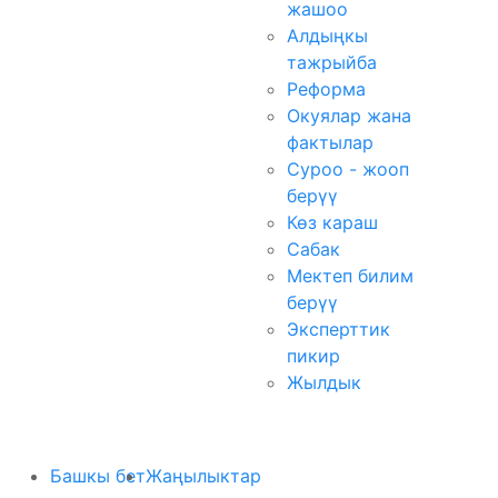
жашоо
Алдыңкы
тажрыйба
Реформа
Окуялар жана
фактылар
Суроо - жооп
берүү
Көз караш
Сабак
Мектеп билим
берүү
Эксперттик
пикир
Жылдык
Башкы бет
Жаңылыктар