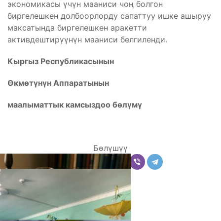
экономикасы үчүн мааниси чоң болгон
биргелешкен долбоорлорду сапаттуу ишке ашыруу
максатында биргелешкен аракетти
активдештирүүнүн мааниси белгиленди.
Кыргыз Республикасынын
Өкмөтүнүн Аппаратынын
маалыматтык камсыздоо бөлүмү
Бөлүшүү
Комментарийлер
Акыркы жаңылыктар