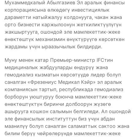
Мухаммедкалый Абылгазиев Эл аралык финансы
корпорациясына өлкөдөгү инвестициялык
дараметти натыйжалуу колдонууга, чакан жана
орто бизнести каржылоонун жеткиликтүүлүгүн
жакшыртууга, ошондой эле мамлекеттик-жеке
өнөктөштүк механизмин өнүктүрүүгө көрсөткөн
жардамы үчүн ыраазычылык билдирди.
Муну менен катар Премьер-министр IFCтин
медициналык жабдууларды өндүрүү жана
гемодиализ кызматын көрсөтүүдө лидер болуп
саналган «Фрезениус Медикал Кэйр» эл аралык
компаниясын тартып, республикада гемодиализ
борборун уюштуруу боюнча мамлекеттик-жеке
өнөктөштүктүн биринчи долбоорун жүзөгө
ашырууга кошкон салымын белгиледи. Ал ошондой
эле финансылык институттун биз үчүн абдан
маанилүү болуп саналган саламаттык сактоо жана
билим берүү чөйрөлөрүндө мамлекеттик-жеке