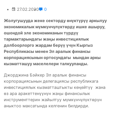
27.02.2020
0
Жолугушууда жеке секторду өнүктүрүү аркылуу
экономикалык мүмкүнчүлүктөрдү ишке ашыруу,
ошондой эле экономиканын түрдүү
тармактарындагы жаңы инвестициялык
долбоорлорго жардам берүү үчүн Кыргыз
Республикасы менен Эл аралык финансы
корпорациясынын ортосундагы мындан аркы
кызматташуу маселелери талкууланды.
Джорджина Бэйкер Эл аралык финансы
корпорациясынын делегациясы республикага
инвестициялык кызматташтыкты кеңейтүү жана
өз ара аракеттенүүнүн жаңы финансылык
инструменттерин жайылтуу мүмкүнчүлүктөрүн
аныктоо максатында келгенин билдирди.