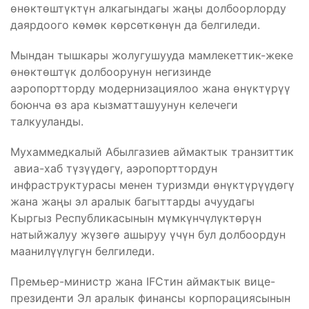
өнөктөштүктүн алкагындагы жаңы долбоорлорду
даярдоого көмөк көрсөткөнүн да белгиледи.
Мындан тышкары жолугушууда мамлекеттик-жеке
өнөктөштүк долбоорунун негизинде
аэропортторду модернизациялоо жана өнүктүрүү
боюнча өз ара кызматташуунун келечеги
талкууланды.
Мухаммедкалый Абылгазиев аймактык транзиттик
авиа-хаб түзүүдөгү, аэропорттордун
инфраструктурасы менен туризмди өнүктүрүүдөгү
жана жаңы эл аралык багыттарды ачуудагы
Кыргыз Республикасынын мүмкүнчүлүктөрүн
натыйжалуу жүзөгө ашыруу үчүн бул долбоордун
маанилүүлүгүн белгиледи.
Премьер-министр жана IFCтин аймактык вице-
президенти Эл аралык финансы корпорациясынын