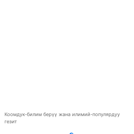
Коомдук-билим берүү жана илимий-популярдуу
гезит