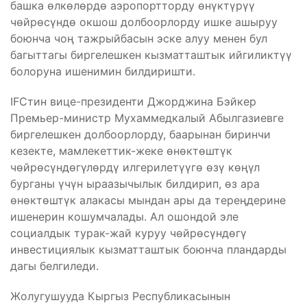
башка өлкөлөрдө аэропортторду өнүктүрүү
чөйрөсүндө окшош долбоорлорду ишке ашыруу
боюнча чоң тажрыйбасын эске алуу менен бул
багыттагы биргелешкен кызматташтык ийгиликтүү
болоруна ишенимин билдиришти.
IFCтин вице-президенти Джорджина Бэйкер
Премьер-министр Мухаммедкалый Абылгазиевге
биргелешкен долбоорлорду, баарынан биринчи
кезекте, мамлекеттик-жеке өнөктөштүк
чөйрөсүндөгүлөрдү илгерилетүүгө өзү көңүл
бурганы үчүн ыраазычылык билдирип, өз ара
өнөктөштүк алакасы мындан ары да тереңдерине
ишенерин кошумчалады. Ал ошондой эле
социалдык турак-жай куруу чөйрөсүндөгү
инвестициялык кызматташтык боюнча пландарды
дагы белгиледи.
Жолугушууда Кыргыз Республикасынын