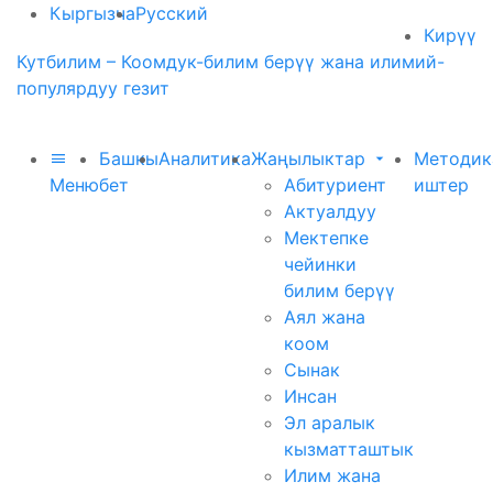
Кыргызча
Русский
Кирүү
Кутбилим – Коомдук-билим берүү жана илимий-
популярдуу гезит
Башкы
Аналитика
Жаңылыктар
Методик
Меню
бет
Абитуриент
иштер
Актуалдуу
Мектепке
чейинки
билим берүү
Аял жана
коом
Сынак
Инсан
Эл аралык
кызматташтык
Илим жана