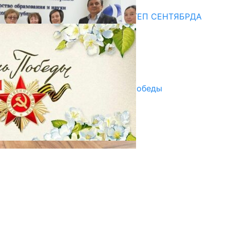
Медиа
СУЗАКТА 750 ОРУНДУУ МЕКТЕП СЕНТЯБРДА
ПАЙДАЛАНУУГА БЕРИЛЕТ
07.08.2025
Улуу Жеңиштин жандуу сөзү
29.04.2025
Награды в преддверии Дня Победы
29.04.2025