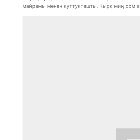
майрамы менен куттукташты. Кырк миң сом а