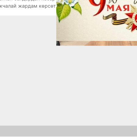
кчалай жардам көрсөтүп, белектерин тапшырышты.