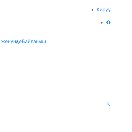
Кирүү
 жөнүндө
Байланыш