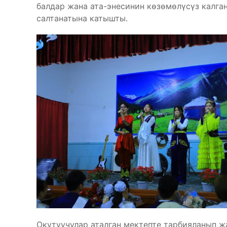
балдар жана ата-энесинин көзөмөлүсүз калга
салтанатына катышты.
Окутуучулар аталган мектепте тарбияланып ж