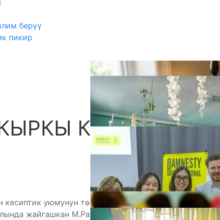
ш
илим берүү
ик пикир
АКЫРКЫ КОНГУРОО»
А
 кесиптик уюмунун төрайымы Б.Э.Тиленбаева
ылында жайгашкан М.Разаков атындагы жетим