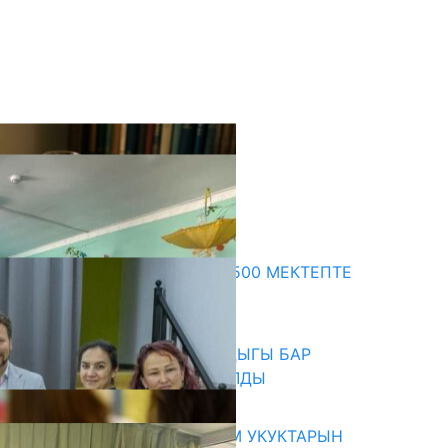
кыркы жаңылыктар
ПРЕЗИДЕНТТИН ЖАРЛЫГЫ: 500 МЕКТЕПТЕ
ШАХМАТ ИЙРИМИ АЧЫЛАТ
06.08.2026
СҮЛҮКТҮ: ӨЗГӨЧӨ МУКТАЖДЫГЫ БАР
БАЛДАР ҮЧҮН БОРБОР АЧЫЛДЫ
06.08.2026
КЫРГЫЗ ЭКСПЕРТТЕРИ АДАМ УКУКТАРЫН