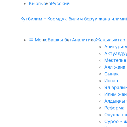
Кыргызча
Русский
Кутбилим – Коомдук-билим берүү жана илимий
Меню
Башкы бет
Аналитика
Жаңылыктар
Абитурие
Актуалду
Мектепке
Аял жана
Сынак
Инсан
Эл аралы
Илим жан
Алдыңкы 
Реформа
Окуялар 
Суроо - 