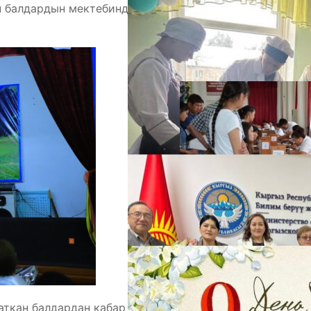
н балдардын мектебиндеги «Акыркы коңгуроо»
А
М
аткан балдардан кабар алып, “Акыркы коңгуроо