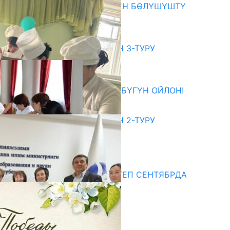
ОКУТУУ ТАЖРЫЙБАСЫ МЕНЕН БӨЛҮШҮШТҮ
06.08.2026
битуриент
ЖОЖДОРГО КАБЫЛ АЛУУНУН 3-ТУРУ
БАШТАЛДЫ
27.07.2026
ӨЗҮҢДҮН КЕЛЕЧЕГИҢ ҮЧҮН БҮГҮН ОЙЛОН!
20.07.2026
ЖОЖДОРГО КАБЫЛ АЛУУНУН 2-ТУРУ
БАШТАЛДЫ
20.07.2026
едиа
СУЗАКТА 750 ОРУНДУУ МЕКТЕП СЕНТЯБРДА
ПАЙДАЛАНУУГА БЕРИЛЕТ
07.08.2025
Улуу Жеңиштин жандуу сөзү
29.04.2025