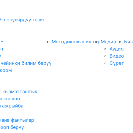
-популярдуу гезит
Методикалык иштер
Медиа
Биз
нт
Аудио
у
Видео
 чейинки билим берүү
Сүрөт
 коом
к кызматташтык
а жашоо
тажрыйба
жана фактылар
жооп берүү