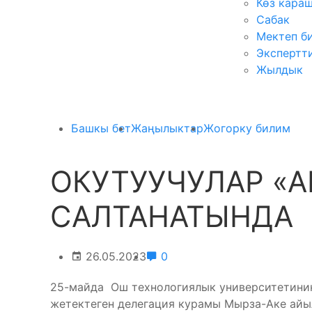
Көз кара
Сабак
Мектеп б
Экспертт
Жылдык
Башкы бет
Жаңылыктар
Жогорку билим
ОКУТУУЧУЛАР «
САЛТАНАТЫНДА
26.05.2023
0
25-майда Ош технологиялык университетинин
жетектеген делегация курамы Мырза-Аке ай