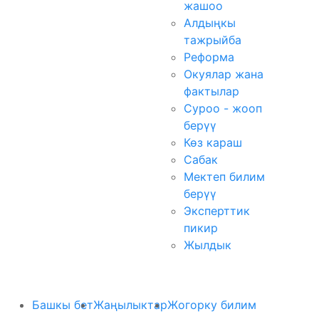
жашоо
Алдыңкы
тажрыйба
Реформа
Окуялар жана
фактылар
Суроо - жооп
берүү
Көз караш
Сабак
Мектеп билим
берүү
Эксперттик
пикир
Жылдык
Башкы бет
Жаңылыктар
Жогорку билим