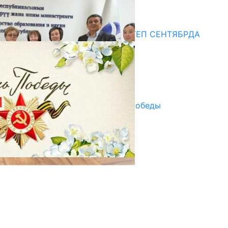
20.07.2026
Медиа
СУЗАКТА 750 ОРУНДУУ МЕКТЕП СЕНТЯБРДА
ПАЙДАЛАНУУГА БЕРИЛЕТ
07.08.2025
Улуу Жеңиштин жандуу сөзү
29.04.2025
Награды в преддверии Дня Победы
29.04.2025