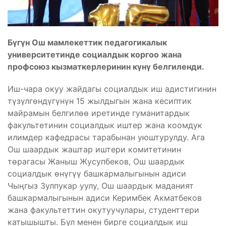
Бүгүн Ош мамлекеттик педагогикалык
университетинде социалдык коргоо жана
профсоюз кызматкерлеринин күнү белгиленди.
Иш-чара окуу жайдагы социалдык иш адистигинин
түзүлгөндүгүнүн 15 жылдыгын жана кесиптик
майрамын белгилөө иретинде гуманитардык
факультетинин социалдык иштер жана коомдук
илимдер кафедрасы тарабынан уюштурулду. Ага
Ош шаардык жаштар иштери комитетинин
төрагасы Жаныш Жусупбеков, Ош шаардык
социалдык өнүгүү башкармалыгынын адиси
Чыңгыз Зулпукар уулу, Ош шаардык маданият
башкармалыгынын адиси Керимбек Акматбеков
жана факультеттин окутуучулары, студенттери
катышышты. Бул менен бирге социалдык иш