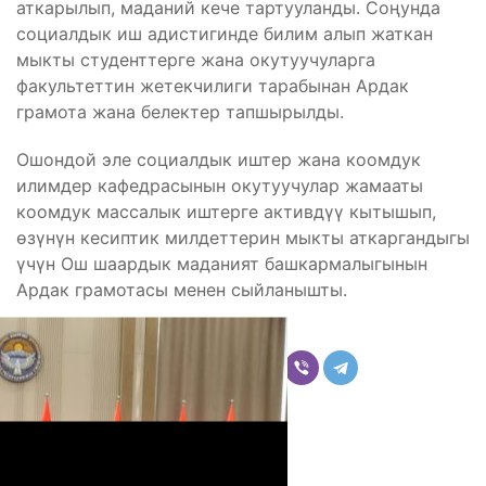
аткарылып, маданий кече тартууланды. Соңунда
социалдык иш адистигинде билим алып жаткан
мыкты студенттерге жана окутуучуларга
факультеттин жетекчилиги тарабынан Ардак
грамота жана белектер тапшырылды.
Ошондой эле социалдык иштер жана коомдук
илимдер кафедрасынын окутуучулар жамааты
коомдук массалык иштерге активдүү кытышып,
өзүнүн кесиптик милдеттерин мыкты аткаргандыгы
үчүн Ош шаардык маданият башкармалыгынын
Ардак грамотасы менен сыйланышты.
Бөлүшүү
Комментарийлер
Акыркы жаңылыктар