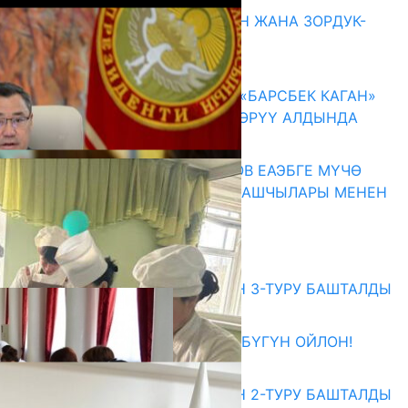
ГЕНДЕРДИК БАСМЫРЛООДОН ЖАНА ЗОРДУК-
ЗОМБУЛУКТАН КОРГОО
07.08.2026
КЫРГЫЗ ТАРЫХЫ ТАСМАДА: «БАРСБЕК КАГАН»
КӨРКӨМ ТАСМАСЫ ЖАРЫК КӨРҮҮ АЛДЫНДА
07.08.2026
ПРЕЗИДЕНТ САДЫР ЖАПАРОВ ЕАЭБГЕ МҮЧӨ
МАМЛЕКЕТТЕРДИН ӨКМӨТ БАШЧЫЛАРЫ МЕНЕН
ЖОЛУГУШТУ
07.08.2026
Абитуриент
ЖОЖДОРГО КАБЫЛ АЛУУНУН 3-ТУРУ БАШТАЛДЫ
27.07.2026
ӨЗҮҢДҮН КЕЛЕЧЕГИҢ ҮЧҮН БҮГҮН ОЙЛОН!
20.07.2026
ЖОЖДОРГО КАБЫЛ АЛУУНУН 2-ТУРУ БАШТАЛДЫ