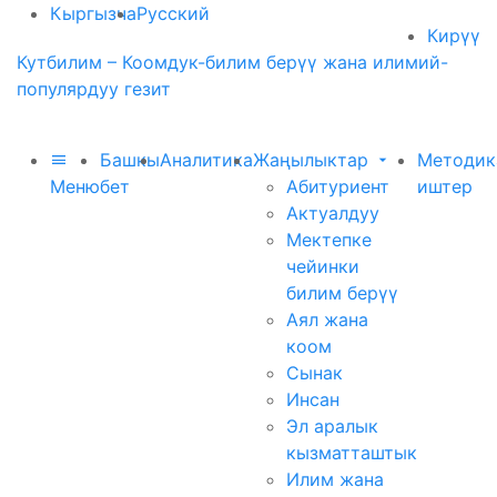
Кыргызча
Русский
Кирүү
Кутбилим – Коомдук-билим берүү жана илимий-
популярдуу гезит
Башкы
Аналитика
Жаңылыктар
Методик
Меню
бет
Абитуриент
иштер
Актуалдуу
Мектепке
чейинки
билим берүү
Аял жана
коом
Сынак
Инсан
Эл аралык
кызматташтык
Илим жана