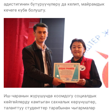
адистигинин бүтүрүүчүлөрү да келип, майрамдык
кечеге күбө болушту.
Иш-чаранын жүрүшүндө коомдогу социалдык
көйгөйлөрдү камтыган сахналык көрүнүштөр,
таланттуу студенттер тарабынан чыгармалар