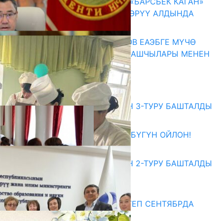
КЫРГЫЗ ТАРЫХЫ ТАСМАДА: «БАРСБЕК КАГАН»
КӨРКӨМ ТАСМАСЫ ЖАРЫК КӨРҮҮ АЛДЫНДА
07.08.2026
ПРЕЗИДЕНТ САДЫР ЖАПАРОВ ЕАЭБГЕ МҮЧӨ
МАМЛЕКЕТТЕРДИН ӨКМӨТ БАШЧЫЛАРЫ МЕНЕН
ЖОЛУГУШТУ
07.08.2026
Абитуриент
ЖОЖДОРГО КАБЫЛ АЛУУНУН 3-ТУРУ БАШТАЛДЫ
27.07.2026
ӨЗҮҢДҮН КЕЛЕЧЕГИҢ ҮЧҮН БҮГҮН ОЙЛОН!
20.07.2026
ЖОЖДОРГО КАБЫЛ АЛУУНУН 2-ТУРУ БАШТАЛДЫ
20.07.2026
Медиа
СУЗАКТА 750 ОРУНДУУ МЕКТЕП СЕНТЯБРДА
ПАЙДАЛАНУУГА БЕРИЛЕТ