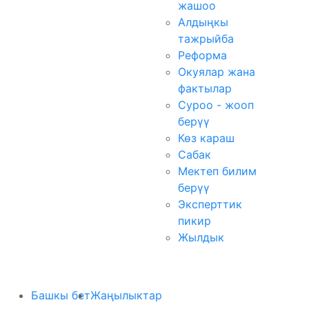
жашоо
Алдыңкы
тажрыйба
Реформа
Окуялар жана
фактылар
Суроо - жооп
берүү
Көз караш
Сабак
Мектеп билим
берүү
Эксперттик
пикир
Жылдык
Башкы бет
Жаңылыктар