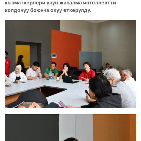
кызматкерлери үчүн жасалма интеллектти
колдонуу боюнча окуу өткөрүлдү.