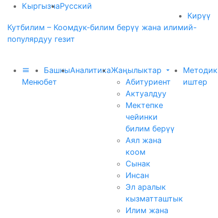
Кыргызча
Русский
Кирүү
Кутбилим – Коомдук-билим берүү жана илимий-
популярдуу гезит
Башкы
Аналитика
Жаңылыктар
Методик
Меню
бет
Абитуриент
иштер
Актуалдуу
Мектепке
чейинки
билим берүү
Аял жана
коом
Сынак
Инсан
Эл аралык
кызматташтык
Илим жана