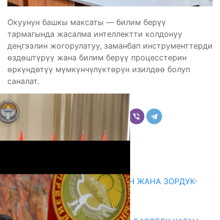
Окуунун башкы максаты — билим берүү
тармагында жасалма интеллектти колдонуу
деңгээлин жогорулатуу, заманбап инструменттерди
өздөштүрүү жана билим берүү процесстерин
өркүндөтүү мүмкүнчүлүктөрүн изилдөө болуп
саналат.
Бөлүшүү
Комментарийлер
Акыркы жаңылыктар
ГЕНДЕРДИК БАСМЫРЛООДОН ЖАНА ЗОРДУК-
ЗОМБУЛУКТАН КОРГОО
07.08.2026