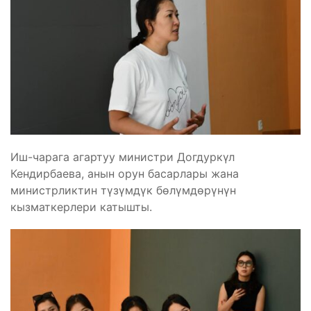
Иш-чарага агартуу министри Догдуркүл
Кендирбаева, анын орун басарлары жана
министрликтин түзүмдүк бөлүмдөрүнүн
кызматкерлери катышты.