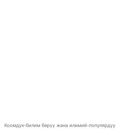
Коомдук-билим берүү жана илимий-популярдуу