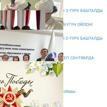
Абитуриент
ЖОЖДОРГО КАБЫЛ АЛУУНУН 3-ТУРУ БАШТАЛДЫ
27.07.2026
ӨЗҮҢДҮН КЕЛЕЧЕГИҢ ҮЧҮН БҮГҮН ОЙЛОН!
20.07.2026
ЖОЖДОРГО КАБЫЛ АЛУУНУН 2-ТУРУ БАШТАЛДЫ
20.07.2026
Медиа
СУЗАКТА 750 ОРУНДУУ МЕКТЕП СЕНТЯБРДА
ПАЙДАЛАНУУГА БЕРИЛЕТ
07.08.2025
Улуу Жеңиштин жандуу сөзү
29.04.2025
Награды в преддверии Дня Победы
29.04.2025