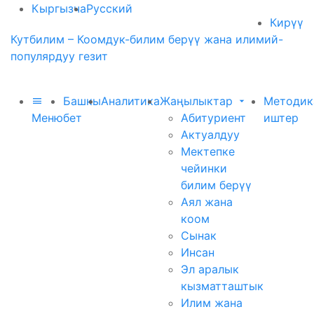
Кыргызча
Русский
Кирүү
Кутбилим – Коомдук-билим берүү жана илимий-
популярдуу гезит
Башкы
Аналитика
Жаңылыктар
Методик
Меню
бет
Абитуриент
иштер
Актуалдуу
Мектепке
чейинки
билим берүү
Аял жана
коом
Сынак
Инсан
Эл аралык
кызматташтык
Илим жана