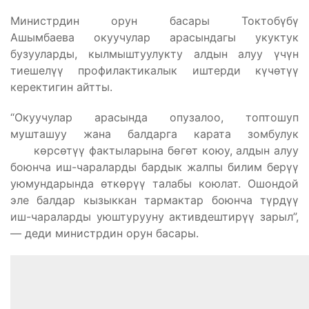
Министрдин орун басары Токтобүбү
Ашымбаева окуучулар арасындагы укуктук
бузууларды, кылмыштуулукту алдын алуу үчүн
тиешелүү профилактикалык иштерди күчөтүү
керектигин айтты.
“Окуучулар арасында опузалоо, топтошуп
мушташуу жана балдарга карата зомбулук
көрсөтүү фактыларына бөгөт коюу, алдын алуу
боюнча иш-чараларды бардык жалпы билим берүү
уюмундарында өткөрүү талабы коюлат. Ошондой
эле балдар кызыккан тармактар боюнча түрдүү
иш-чараларды уюштурууну активдештирүү зарыл”,
— деди министрдин орун басары.