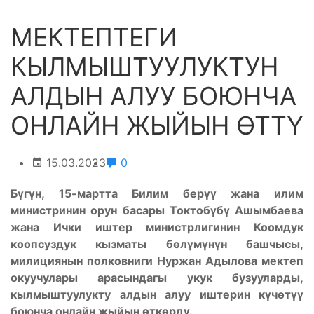
МЕКТЕПТЕГИ
КЫЛМЫШТУУЛУКТУН
АЛДЫН АЛУУ БОЮНЧА
ОНЛАЙН ЖЫЙЫН ӨТТҮ
15.03.2023
0
Бүгүн, 15-мартта Билим берүү жана илим
министринин орун басары Токтобүбү Ашымбаева
жана Ички иштер министрлигинин Коомдук
коопсуздук кызматы бөлүмүнүн башчысы,
милициянын полковниги Нуржан Адылова мектеп
окуучулары арасындагы укук бузууларды,
кылмыштуулукту алдын алуу иштерин күчөтүү
боюнча онлайн жыйын өткөрдү.