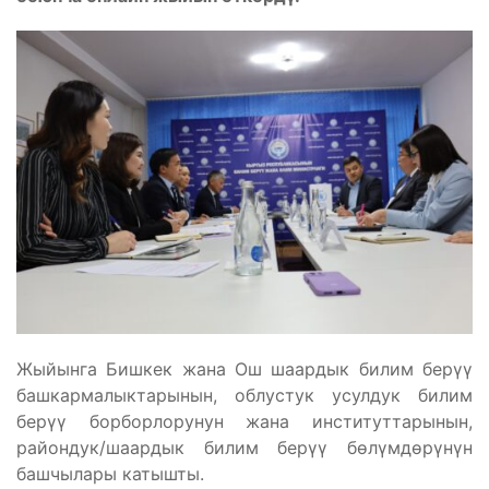
Жыйынга Бишкек жана Ош шаардык билим берүү
башкармалыктарынын, облустук усулдук билим
берүү борборлорунун жана институттарынын,
райондук/шаардык билим берүү бөлүмдөрүнүн
башчылары катышты.