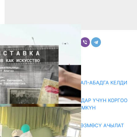
Бөлүшүү
Комментарийлер
Акыркы жаңылыктар
«БИРИМДИК КЕРБЕНИ» ЖАЛАЛ-АБАДГА КЕЛДИ
07.08.2026
КОРРУПЦИЯНЫ КАБАРЛАГАНДАР ҮЧҮН КОРГОО
ЧАРАЛАРЫ КҮЧӨТҮЛҮШҮ МҮМКҮН
07.08.2026
«АРХИВ – ИСКУССТВО» КӨРГӨЗМӨСҮ АЧЫЛАТ
07.08.2026