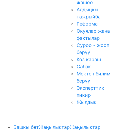
жашоо
Алдыңкы
тажрыйба
Реформа
Окуялар жана
фактылар
Суроо - жооп
берүү
Көз караш
Сабак
Мектеп билим
берүү
Эксперттик
пикир
Жылдык
Башкы бет
Жаңылыктар
Жаңылыктар