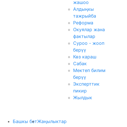
жашоо
Алдыңкы
тажрыйба
Реформа
Окуялар жана
фактылар
Суроо - жооп
берүү
Көз караш
Сабак
Мектеп билим
берүү
Эксперттик
пикир
Жылдык
Башкы бет
Жаңылыктар