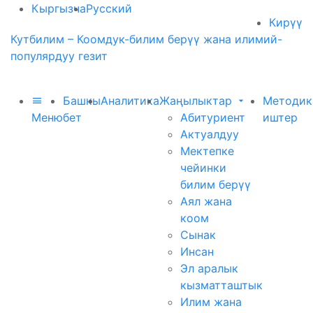
Кыргызча
Русский
Кирүү
Кутбилим – Коомдук-билим берүү жана илимий-
популярдуу гезит
Башкы
Аналитика
Жаңылыктар
Методик
Меню
бет
Абитуриент
иштер
Актуалдуу
Мектепке
чейинки
билим берүү
Аял жана
коом
Сынак
Инсан
Эл аралык
кызматташтык
Илим жана