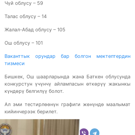
Чүй облусу – 59
Талас облусу – 14
Жалал-Абад облусу – 105
Ош облусу – 101
Ваканттык орундар бар болгон мектептердин
тизмеси
Бишкек, Ош шаарларында жана Баткен облусунда
конкурстун үчүнчү айлампасын өткөрүү жакынкы
күндөрү белгилүү болот.
Ал эми тестирлөөнүн графиги жөнүндө маалымат
кийинчерээк берилет.
Бөлүшүү