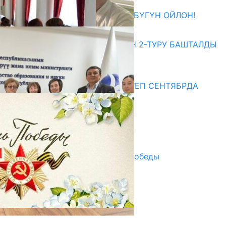
ӨЗҮҢДҮН КЕЛЕЧЕГИҢ ҮЧҮН БҮГҮН ОЙЛОН!
20.07.2026
ЖОЖДОРГО КАБЫЛ АЛУУНУН 2-ТУРУ БАШТАЛДЫ
20.07.2026
Медиа
СУЗАКТА 750 ОРУНДУУ МЕКТЕП СЕНТЯБРДА
ПАЙДАЛАНУУГА БЕРИЛЕТ
07.08.2025
Улуу Жеңиштин жандуу сөзү
29.04.2025
Награды в преддверии Дня Победы
29.04.2025