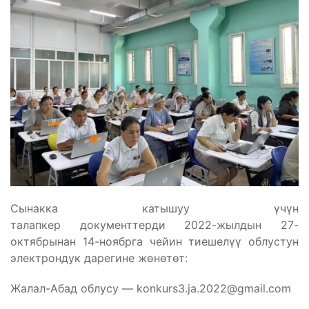
Сынакка катышуу үчүн
талапкер документтерди 2022-жылдын 27-
октябрынан 14-ноябрга чейин тиешелүү облустун
электрондук дарегине жөнөтөт:
Жалал-Абад облусу —
konkurs3.ja.2022@gmail.com