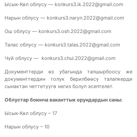
Ысык-Көл облусу —
konkurs3.ik.2022@gmail.com
Нарын облусу —
konkurs3.naryn.2022@gmail.com
Ош облусу —
konkurs3.osh.2022@gmail.com
Талас облусу —
konkurs3.talas.2022@gmail.com
Чүй облусу —
konkurs3.chui.2022@gmail.com
Документтерди өз убагында тапшырбоосу же
документтердин толук берилбөөсү талапкерди
сынактан четтетүүгө негиз болуп эсептелет.
Облустар боюнча ваканттык орундардын саны:
Ысык-Көл облусу – 17
Нарын облусу – 10