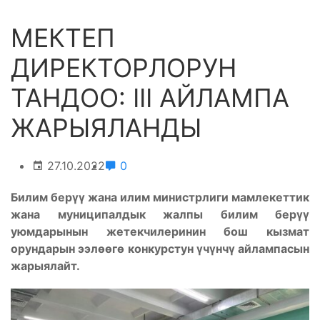
МЕКТЕП
ДИРЕКТОРЛОРУН
ТАНДОО: III АЙЛАМПА
ЖАРЫЯЛАНДЫ
27.10.2022
0
Билим берүү жана илим министрлиги мамлекеттик
жана муниципалдык жалпы билим берүү
уюмдарынын жетекчилеринин бош кызмат
орундарын ээлөөгө конкурстун үчүнчү айлампасын
жарыялайт.