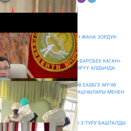
Комментарийлер
Акыркы жаңылыктар
ГЕНДЕРДИК БАСМЫРЛООДОН ЖАНА ЗОРДУК-
ЗОМБУЛУКТАН КОРГОО
07.08.2026
КЫРГЫЗ ТАРЫХЫ ТАСМАДА: «БАРСБЕК КАГАН»
КӨРКӨМ ТАСМАСЫ ЖАРЫК КӨРҮҮ АЛДЫНДА
07.08.2026
ПРЕЗИДЕНТ САДЫР ЖАПАРОВ ЕАЭБГЕ МҮЧӨ
МАМЛЕКЕТТЕРДИН ӨКМӨТ БАШЧЫЛАРЫ МЕНЕН
ЖОЛУГУШТУ
07.08.2026
Абитуриент
ЖОЖДОРГО КАБЫЛ АЛУУНУН 3-ТУРУ БАШТАЛДЫ
27.07.2026