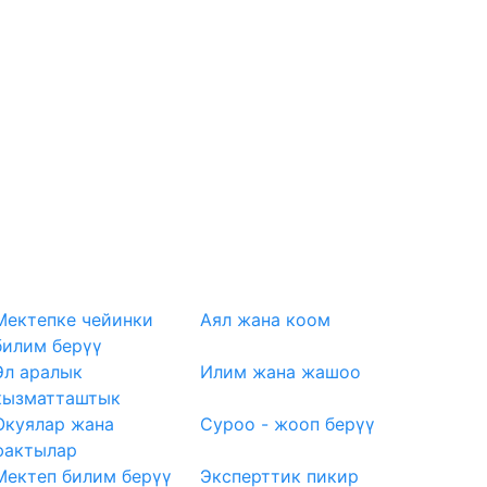
Мектепке чейинки
Аял жана коом
билим берүү
Эл аралык
Илим жана жашоо
кызматташтык
Окуялар жана
Суроо - жооп берүү
фактылар
Мектеп билим берүү
Эксперттик пикир