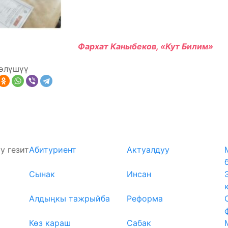
Фархат Каныбеков, «Кут Билим»
өлүшүү
у гезит
Абитуриент
Актуалдуу
Сынак
Инсан
Алдыңкы тажрыйба
Реформа
Көз караш
Сабак