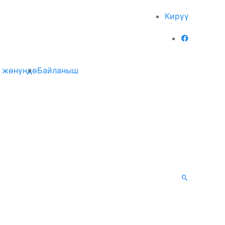
Кирүү
 жөнүндө
Байланыш