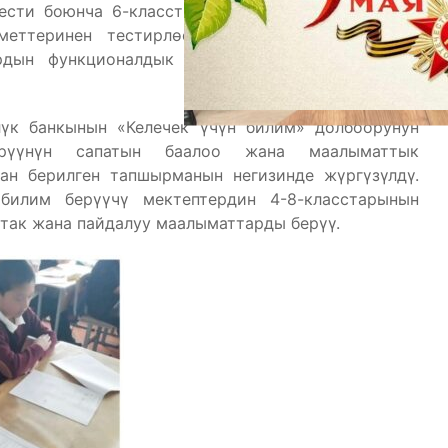
ести боюнча 6-класстын окуучуларына окуу жана
дметтеринен тестирлөө иштери жүргүзүлдү. Бул
дын функционалдык сабаттуулугуна мониторинг
үк банкынын «Келечек үчүн билим» долбоорунун
үүнүн сапатын баалоо жана маалыматтык
ан берилген тапшырманын негизинде жүргүзүлдү.
билим берүүчү мектептердин 4-8-класстарынын
так жана пайдалуу маалыматтарды берүү.