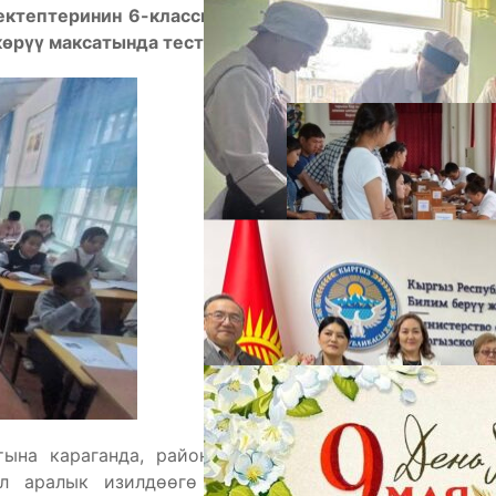
ектептеринин 6-классынын окуучулары PISA-2025
көрүү максатында тест тапшырды.
А
М
тына караганда, райондогу бардык жалпы билим
 аралык изилдөөгө даярдыктарды жүргүзүүдө