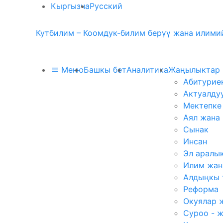
Кыргызча
Русский
Кутбилим – Коомдук-билим берүү жана илимий
Меню
Башкы бет
Аналитика
Жаңылыктар
Абитурие
Актуалду
Мектепке
Аял жана
Сынак
Инсан
Эл аралы
Илим жан
Алдыңкы 
Реформа
Окуялар 
Суроо - 