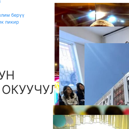
ш
илим берүү
ик пикир
УН
А
 ОКУУЧУЛАР ТЕСТ