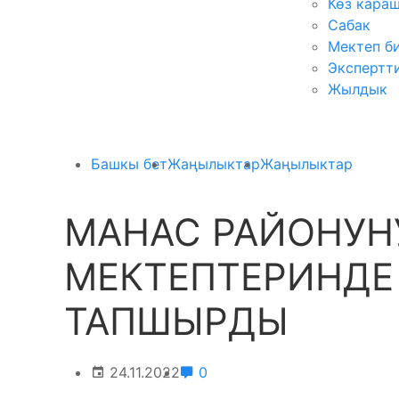
Көз кара
Сабак
Мектеп б
Экспертт
Жылдык
Башкы бет
Жаңылыктар
Жаңылыктар
МАНАС РАЙОНУН
МЕКТЕПТЕРИНДЕ
ТАПШЫРДЫ
24.11.2022
0