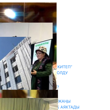
кыркы жаңылыктар
АКЫН А.ИСМАИЛОВ “АЛТЫН КИТЕП”
СЫЙЛЫГЫНЫН ЛАУРЕАТЫ БОЛДУ
06.08.2026
САЛТТУУ БИЛИМ ӨЗГӨРӨБҮ?
06.08.2026
ТАЛАСТА УНИВЕРСИТЕТТИН ЖАҢЫ
КАМПУСУНУН КУРУЛУШУ 75% АЯКТАДЫ