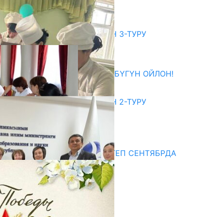
06.08.2026
битуриент
ЖОЖДОРГО КАБЫЛ АЛУУНУН 3-ТУРУ
БАШТАЛДЫ
27.07.2026
ӨЗҮҢДҮН КЕЛЕЧЕГИҢ ҮЧҮН БҮГҮН ОЙЛОН!
20.07.2026
ЖОЖДОРГО КАБЫЛ АЛУУНУН 2-ТУРУ
БАШТАЛДЫ
20.07.2026
едиа
СУЗАКТА 750 ОРУНДУУ МЕКТЕП СЕНТЯБРДА
ПАЙДАЛАНУУГА БЕРИЛЕТ
07.08.2025
Улуу Жеңиштин жандуу сөзү
29.04.2025