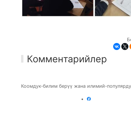
Б
Комментарийлер
Коомдук-билим берүү жана илимий-популярду