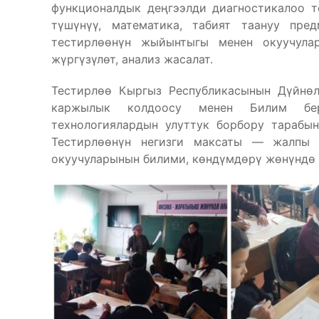
функционалдык деңгээлди диагностикалоо т
түшүнүү, математика, табият таануу пре
тестирлөөнүн жыйынтыгы менен окуучулар
жүргүзүлөт, анализ жасалат.
Тестирлөө Кыргыз Республикасынын Дүйнөл
каржылык колдоосу менен Билим бер
технологиялардын улуттук борбору тарабын
Тестирлөөнүн негизги максаты — жалпы 
окуучуларынын билими, көндүмдөрү жөнүндө 