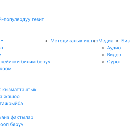
-популярдуу гезит
Методикалык иштер
Медиа
Биз
нт
Аудио
у
Видео
 чейинки билим берүү
Сүрөт
 коом
к кызматташтык
а жашоо
тажрыйба
жана фактылар
жооп берүү