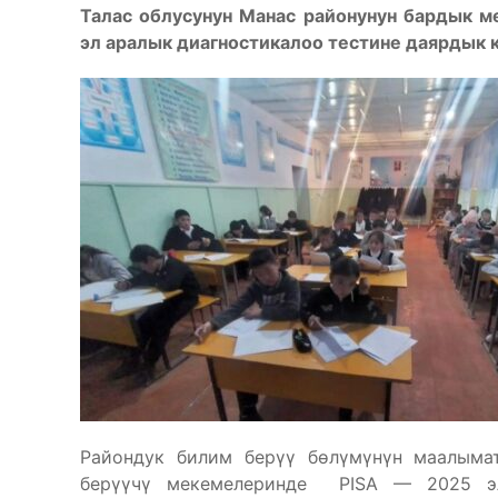
Талас облусунун Манас районунун бардык м
эл аралык диагностикалоо тестине даярдык 
Райондук билим берүү бөлүмүнүн маалыма
берүүчү мекемелеринде PISA — 2025 эл