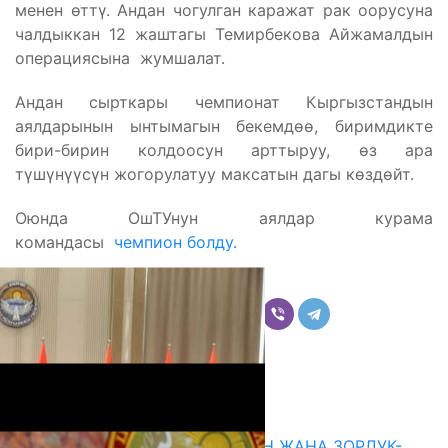
менен өттү. Андан чогулган каражат рак оорусуна
чалдыккан 12 жаштагы Темирбекова Айжамалдын
операциясына жумшалат.
Андан сырткары чемпионат
Кыргызстандын
аялдарынын ынтымагын бекемдөө, биримдикте
бири-бирин колдоосун арттыруу, өз ара
түшүнүүсүн жогорулатуу
максатын дагы көздөйт.
Оюнда
ОшТУнун аялдар курама
командасы
чемпион болду.
Бөлүшүү
Комментарийлер
Акыркы жаңылыктар
ГЕНДЕРДИК БАСМЫРЛООДОН ЖАНА ЗОРДУК-