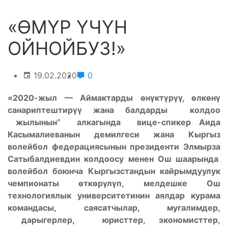
«ӨМҮР ҮЧҮН
ОЙНОЙБУЗ!»
19.02.2020
0
«2020-жыл — Аймактарды өнүктүрүү, өлкөнү
санариптештирүү жана балдарды колдоо
жылынын” алкагында вице-спикер Аида
Касымалиеванын демилгеси жана Кыргыз
волейбол федерациясынын президенти Элмырза
Сатыбалдиевдин колдоосу менен Ош шаарында
волейбол боюнча Кыргызстандын кайрымдуулук
чемпионаты өткөрүлүп, мелдешке Ош
технологиялык университетинин аялдар курама
командасы, саясатчылар, мугалимдер,
дарыгерлер, юристтер, экономисттер,