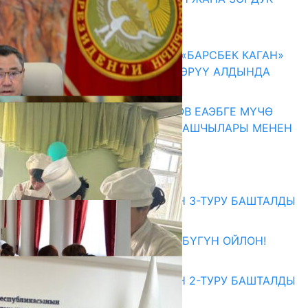
ЗОМБУЛУКТАН КОРГОО
07.08.2026
КЫРГЫЗ ТАРЫХЫ ТАСМАДА: «БАРСБЕК КАГАН»
КӨРКӨМ ТАСМАСЫ ЖАРЫК КӨРҮҮ АЛДЫНДА
07.08.2026
ПРЕЗИДЕНТ САДЫР ЖАПАРОВ ЕАЭБГЕ МҮЧӨ
МАМЛЕКЕТТЕРДИН ӨКМӨТ БАШЧЫЛАРЫ МЕНЕН
ЖОЛУГУШТУ
07.08.2026
Абитуриент
ЖОЖДОРГО КАБЫЛ АЛУУНУН 3-ТУРУ БАШТАЛДЫ
27.07.2026
ӨЗҮҢДҮН КЕЛЕЧЕГИҢ ҮЧҮН БҮГҮН ОЙЛОН!
20.07.2026
ЖОЖДОРГО КАБЫЛ АЛУУНУН 2-ТУРУ БАШТАЛДЫ
20.07.2026