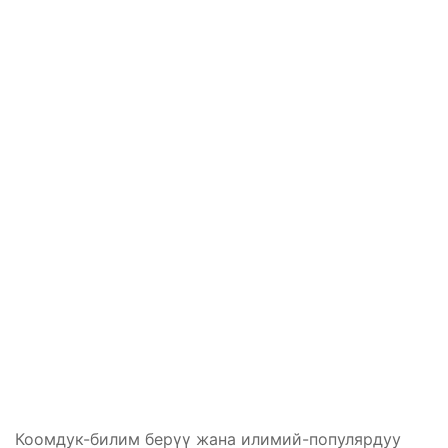
Коомдук-билим берүү жана илимий-популярдуу