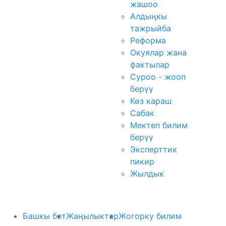
жашоо
Алдыңкы
тажрыйба
Реформа
Окуялар жана
фактылар
Суроо - жооп
берүү
Көз караш
Сабак
Мектеп билим
берүү
Эксперттик
пикир
Жылдык
Башкы бет
Жаңылыктар
Жогорку билим