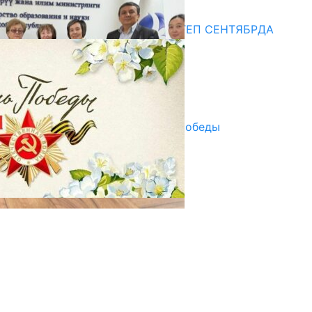
Медиа
СУЗАКТА 750 ОРУНДУУ МЕКТЕП СЕНТЯБРДА
ПАЙДАЛАНУУГА БЕРИЛЕТ
07.08.2025
Улуу Жеңиштин жандуу сөзү
29.04.2025
Награды в преддверии Дня Победы
29.04.2025