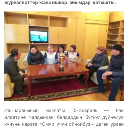
журналисттер жана ишкер айымдар катышты.
Иш-чаранынын максаты 15-февраль — Рак
илдетине чалдыккан балдардын бүткүл дүйнөлүк
күнүнө карата «Өмүр үчүн ойнойбуз!» деген ураан