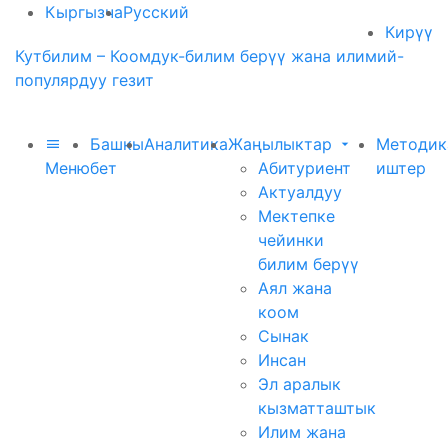
Кыргызча
Русский
Кирүү
Кутбилим – Коомдук-билим берүү жана илимий-
популярдуу гезит
Башкы
Аналитика
Жаңылыктар
Методик
Меню
бет
Абитуриент
иштер
Актуалдуу
Мектепке
чейинки
билим берүү
Аял жана
коом
Сынак
Инсан
Эл аралык
кызматташтык
Илим жана