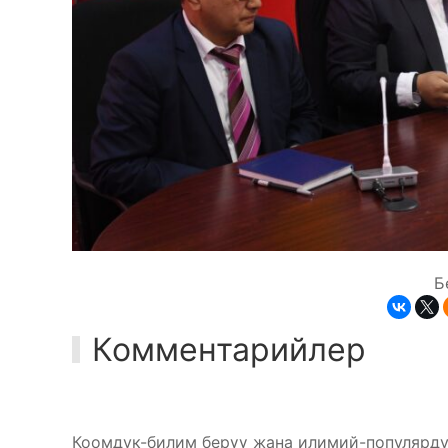
Б
Комментарийлер
Коомдук-билим берүү жана илимий-популярду