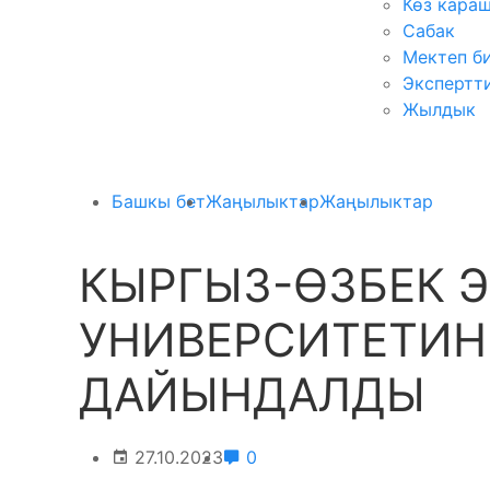
Көз кара
Сабак
Мектеп б
Экспертт
Жылдык
Башкы бет
Жаңылыктар
Жаңылыктар
КЫРГЫЗ-ӨЗБЕК Э
УНИВЕРСИТЕТИН
ДАЙЫНДАЛДЫ
27.10.2023
0