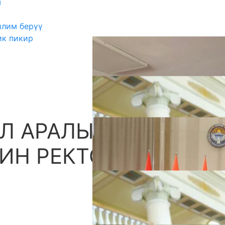
ш
илим берүү
ик пикир
Л АРАЛЫК
А
ИН РЕКТОРУ