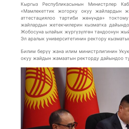
Кыргыз Республикасынын Министрлер К
«Мамлекеттик жогорку окуу жайлардын ж
аттестациялоо тартиби жөнүндө» токтом
жайлардын жетекчилерин кызматка дайындо
Жобосуна ылайык жүргүзүлгөн тандоонун жы
Эл аралык университетинин ректору кызмат
Билим берүү жана илим министрлигинин Уку
окуу жайдын жамаатын ректорду дайындоо т