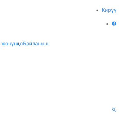
Кирүү
 жөнүндө
Байланыш