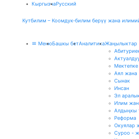
Кыргызча
Русский
Кутбилим – Коомдук-билим берүү жана илимий
Меню
Башкы бет
Аналитика
Жаңылыктар
Абитурие
Актуалду
Мектепке
Аял жана
Сынак
Инсан
Эл аралы
Илим жан
Алдыңкы 
Реформа
Окуялар 
Суроо - 