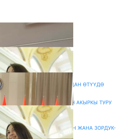
кыркы жаңылыктар
199 ТРЕНЕР МУГАЛИМ ОКУУДАН ӨТҮҮДӨ
10.08.2026
ЖОЖДОРГО КАБЫЛ АЛУУНУН АКЫРКЫ ТУРУ
СТАРТ АЛДЫ
10.08.2026
ГЕНДЕРДИК БАСМЫРЛООДОН ЖАНА ЗОРДУК-
ЗОМБУЛУКТАН КОРГОО