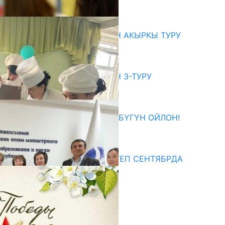
07.08.2026
битуриент
ЖОЖДОРГО КАБЫЛ АЛУУНУН АКЫРКЫ ТУРУ
СТАРТ АЛДЫ
10.08.2026
ЖОЖДОРГО КАБЫЛ АЛУУНУН 3-ТУРУ
БАШТАЛДЫ
27.07.2026
ӨЗҮҢДҮН КЕЛЕЧЕГИҢ ҮЧҮН БҮГҮН ОЙЛОН!
20.07.2026
едиа
СУЗАКТА 750 ОРУНДУУ МЕКТЕП СЕНТЯБРДА
ПАЙДАЛАНУУГА БЕРИЛЕТ
07.08.2025
Улуу Жеңиштин жандуу сөзү
29.04.2025