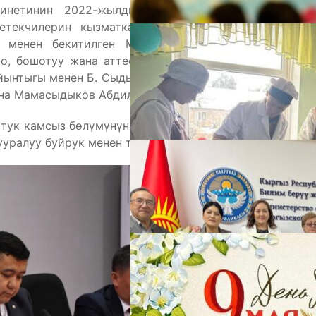
абинетинин 2022-жылдын 29-июлундагы № 418
етекчилерин кызматка дайындоо, бошотуу жана
А
у менен бекитилген Мамлекеттик жогорку окуу
о, бошотуу жана аттестациялоо тартиби жөнүндө
йынтыгы менен Б. Сыдыков атындагы Кыргыз-Өзбек
ына Мамасыдыков Абдилбает Асанович дайындалды.
ктук камсыз бөлүмүнүн башчысы Бектур Ибрагимов
ууралуу буйрук менен тааныштырды.
М