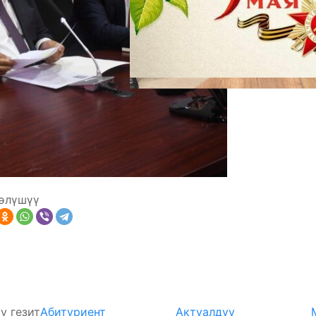
өлүшүү
у гезит
Абитуриент
Актуалдуу