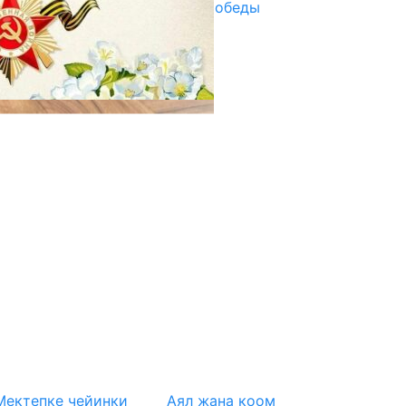
Награды в преддверии Дня Победы
29.04.2025
Мектепке чейинки
Аял жана коом