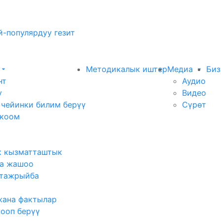
-популярдуу гезит
Методикалык иштер
Медиа
Биз
нт
Аудио
у
Видео
 чейинки билим берүү
Сүрөт
 коом
к кызматташтык
а жашоо
тажрыйба
жана фактылар
жооп берүү