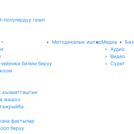
-популярдуу гезит
Методикалык иштер
Медиа
Биз
нт
Аудио
у
Видео
 чейинки билим берүү
Сүрөт
 коом
к кызматташтык
а жашоо
тажрыйба
жана фактылар
жооп берүү