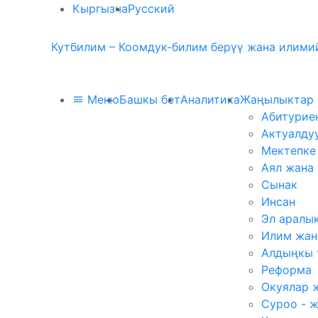
Кыргызча
Русский
Кутбилим – Коомдук-билим берүү жана илимий
Меню
Башкы бет
Аналитика
Жаңылыктар
Абитурие
Актуалду
Мектепке
Аял жана
Сынак
Инсан
Эл аралы
Илим жан
Алдыңкы 
Реформа
Окуялар 
Суроо - 