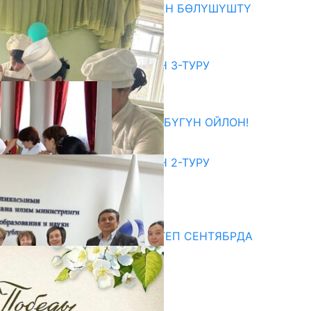
ОКУТУУ ТАЖРЫЙБАСЫ МЕНЕН БӨЛҮШҮШТҮ
06.08.2026
битуриент
ЖОЖДОРГО КАБЫЛ АЛУУНУН 3-ТУРУ
БАШТАЛДЫ
27.07.2026
ӨЗҮҢДҮН КЕЛЕЧЕГИҢ ҮЧҮН БҮГҮН ОЙЛОН!
20.07.2026
ЖОЖДОРГО КАБЫЛ АЛУУНУН 2-ТУРУ
БАШТАЛДЫ
20.07.2026
едиа
СУЗАКТА 750 ОРУНДУУ МЕКТЕП СЕНТЯБРДА
ПАЙДАЛАНУУГА БЕРИЛЕТ
07.08.2025
Улуу Жеңиштин жандуу сөзү
29.04.2025