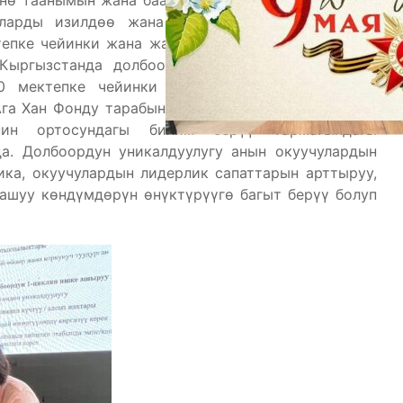
йнө таанымын жана баалуулуктарын калыптандыруу
ларды изилдөө жана жайылтуу максатында, 10
ктепке чейинки жана жалпы билим берүү уюмдарын
Кыргызстанда долбоор Ош, Баткен, Нарын, Чүй
0 мектепке чейинки жана жалпы билим берүү
га Хан Фонду тарабынан Кыргыз Республикасынын
ин ортосундагы билим берүү тармагындагы
а. Долбоордун уникалдуулугу анын окуучулардын
ка, окуучулардын лидерлик сапаттарын арттыруу,
ашуу көндүмдөрүн өнүктүрүүгө багыт берүү болуп