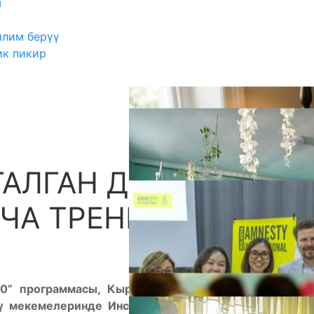
ш
илим берүү
ик пикир
ТАЛГАН ДИЗАЙН ОЙ
А
ЧА ТРЕНИНГ
0” программасы, Кыргызстандагы 100 пилоттук
 мекемелеринде Инсанга багытталган дизайн ой