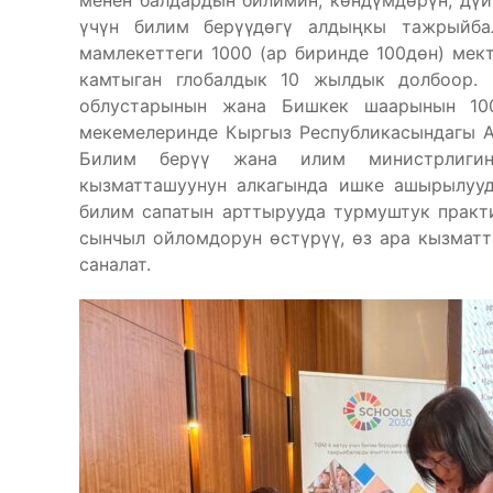
менен балдардын билимин, көндүмдөрүн, дү
үчүн билим берүүдөгү алдыңкы тажрыйба
мамлекеттеги 1000 (ар биринде 100дөн) ме
камтыган глобалдык 10 жылдык долбоор. 
облустарынын жана Бишкек шаарынын 10
мекемелеринде Кыргыз Республикасындагы А
Билим берүү жана илим министрлигин
кызматташуунун алкагында ишке ашырылууд
билим сапатын арттырууда турмуштук практи
сынчыл ойломдорун өстүрүү, өз ара кызматт
саналат.