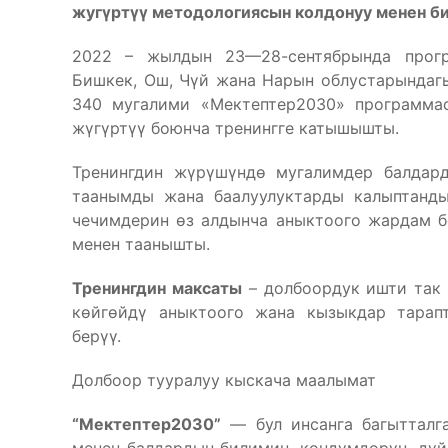
жугүртүү методологиясын колдонуу менен б
2022 – жылдын 23—28-сентябрында прогр
Бишкек, Ош, Чүй жана Нарын облустарындаг
340 мугалими «Мектептер2030» программас
жүгүртүү боюнча тренингге катышышты.
Тренингдин жүрүшүндө мугалимдер балдар
таанымды жана баалуулуктарды калыптанд
чечимдерин өз алдынча аныктоого жардам бе
менен таанышты.
Тренингдин максаты
– долбоордук ишти так 
көйгөйдү аныктоого жана кызыкдар тарап
берүү.
Долбоор тууралуу кыскача маалымат
“Мектептер2030”
— бул инсанга багытталг