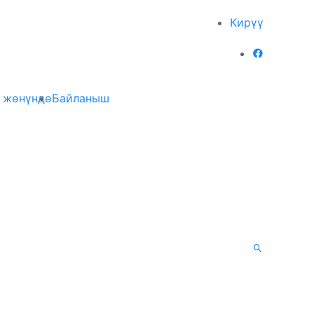
Кирүү
 жөнүндө
Байланыш