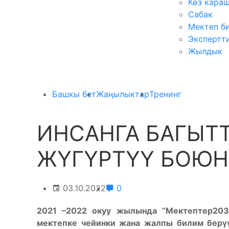
Көз кара
Сабак
Мектеп б
Экспертт
Жылдык
Башкы бет
Жаңылыктар
Тренинг
ИНСАНГА БАГЫТ
ЖҮГҮРТҮҮ БОЮН
03.10.2022
0
2021 –2022 окуу жылында “Мектептер203
мектепке чейинки жана жалпы билим берүү