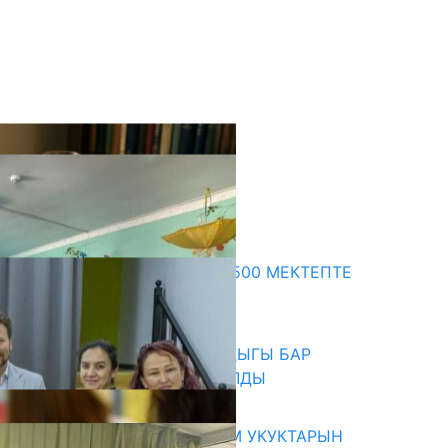
кыркы жаңылыктар
ПРЕЗИДЕНТТИН ЖАРЛЫГЫ: 500 МЕКТЕПТЕ
ШАХМАТ ИЙРИМИ АЧЫЛАТ
06.08.2026
СҮЛҮКТҮ: ӨЗГӨЧӨ МУКТАЖДЫГЫ БАР
БАЛДАР ҮЧҮН БОРБОР АЧЫЛДЫ
06.08.2026
КЫРГЫЗ ЭКСПЕРТТЕРИ АДАМ УКУКТАРЫН