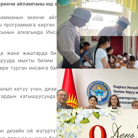
иринчи айлампаны иш жүзүнө ашырды. .
амманын экинчи айлампасын баштоо максатта,
А
ы программага кирген билим берүү мекемелеринин
ынын алкагында Инсанга багытталган дизайн ой
да жана жаштарда билимди, көндүмдөрдү, дүйнө
ырууда мыкты билим берүү тажрыйбаларын жана
ре турган инсанга багытталган дизайн куралдары
алып кетүү үчүн, дизайн-командаларга конкреттүү
тардын катышуусунда изилдөө жүргүзүүгө багыт
М
ан дизайн ой жүгүртүү методологиясын колдонуу