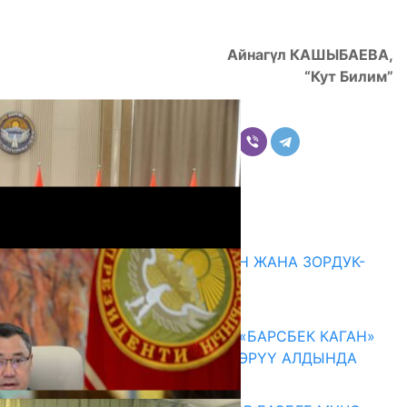
Айнагүл КАШЫБАЕВА,
“Кут Билим”
Бөлүшүү
Комментарийлер
Акыркы жаңылыктар
ГЕНДЕРДИК БАСМЫРЛООДОН ЖАНА ЗОРДУК-
ЗОМБУЛУКТАН КОРГОО
07.08.2026
КЫРГЫЗ ТАРЫХЫ ТАСМАДА: «БАРСБЕК КАГАН»
КӨРКӨМ ТАСМАСЫ ЖАРЫК КӨРҮҮ АЛДЫНДА
07.08.2026