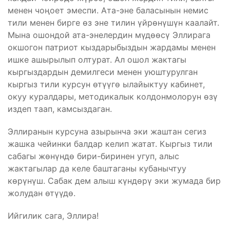
менен чоңоет эмеспи. Ата-эне баласынын немис
тили менен бирге өз эне тилин үйрөнүшүн каалайт.
Мына ошондой ата-энелердин мүдөөсү Эллирага
окшогон патриот кыздарыбыздын жардамы менен
ишке ашырылып олтурат. Ал ошол жактагы
кыргыздардын демилгеси менен уюштурулган
кыргыз тили курсун өтүүгө ылайыктуу кабинет,
окуу куралдары, методикалык колдонмолорун өзү
издеп таап, камсыздаган.
Эллиранын курсуна азырынча эки жаштан сегиз
жашка чейинки балдар келип жатат. Кыргыз тили
сабагы жөнүндө бири-биринен угуп, алыс
жактагылар да келе баштаганы кубанычтуу
көрүнүш. Сабак дем алыш күндөрү эки жумада бир
жолудан өтүүдө.
Ийгилик сага, Эллира!