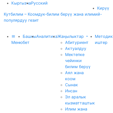
Кыргызча
Русский
Кирүү
Кутбилим – Коомдук-билим берүү жана илимий-
популярдуу гезит
Башкы
Аналитика
Жаңылыктар
Методик
Меню
бет
Абитуриент
иштер
Актуалдуу
Мектепке
чейинки
билим берүү
Аял жана
коом
Сынак
Инсан
Эл аралык
кызматташтык
Илим жана