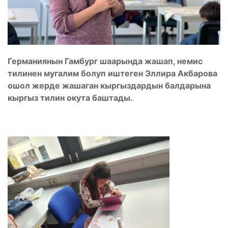
Германиянын Гамбург шаарында жашап, немис
тилинен мугалим болуп иштеген Эллира Акбарова
ошол жерде жашаган кыргыздардын балдарына
кыргыз тилин окута баштады.