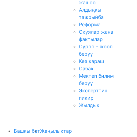
жашоо
Алдыңкы
тажрыйба
Реформа
Окуялар жана
фактылар
Суроо - жооп
берүү
Көз караш
Сабак
Мектеп билим
берүү
Эксперттик
пикир
Жылдык
Башкы бет
Жаңылыктар