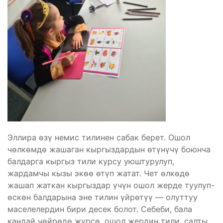
Эллира өзү немис тилинен сабак берет. Ошол
чөлкөмдө жашаган кыргыздардын өтүнүчү боюнча
балдарга кыргыз тили курсу уюштурулуп,
жардамчы кызы экөө өтүп жатат. Чет өлкөдө
жашап жаткан кыргыздар үчүн ошол жерде туулуп-
өскөн балдарына эне тилин үйрөтүү — олуттуу
маселелердин бири десек болот. Себеби, бала
кандай чөйрөдө жүрсө, ошол жердин тили, салты