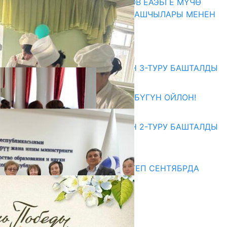
ПРЕЗИДЕНТ САДЫР ЖАПАРОВ ЕАЭБГЕ МҮЧӨ
МАМЛЕКЕТТЕРДИН ӨКМӨТ БАШЧЫЛАРЫ МЕНЕН
ЖОЛУГУШТУ
07.08.2026
Абитуриент
ЖОЖДОРГО КАБЫЛ АЛУУНУН 3-ТУРУ БАШТАЛДЫ
27.07.2026
ӨЗҮҢДҮН КЕЛЕЧЕГИҢ ҮЧҮН БҮГҮН ОЙЛОН!
20.07.2026
ЖОЖДОРГО КАБЫЛ АЛУУНУН 2-ТУРУ БАШТАЛДЫ
20.07.2026
Медиа
СУЗАКТА 750 ОРУНДУУ МЕКТЕП СЕНТЯБРДА
ПАЙДАЛАНУУГА БЕРИЛЕТ
07.08.2025
Улуу Жеңиштин жандуу сөзү
29.04.2025