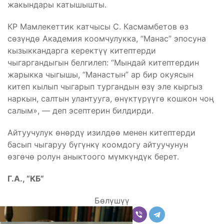
жакындары катышышты.
КР Мамлекеттик катчысы С. Касмамбетов өз
сөзүндө Академия коомчулукка, “Манас” эпосуна
кызыккандарга керектүү китептерди
чыгаргандыгын белгилеп: “Мындай китептердин
жарыкка чыгышы, “Манастын” ар бир окуясын
китеп кылып чыгарып тургандын өзү эле кыргыз
наркын, салтын улантууга, өнүктүрүүгө кошкон чоң
салым», — деп эсептерин билдирди.
Айтуучулук өнөрдү изилдөө менен китептерди
басып чыгаруу бүгүнкү коомдогу айтуучунун
өзгөчө ролун аныктоого мүмкүндүк берет.
Г.А., “КБ”
Бөлүшүү