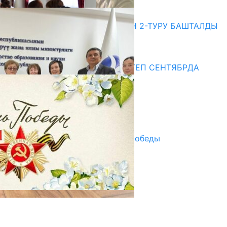
20.07.2026
ЖОЖДОРГО КАБЫЛ АЛУУНУН 2-ТУРУ БАШТАЛДЫ
20.07.2026
Медиа
СУЗАКТА 750 ОРУНДУУ МЕКТЕП СЕНТЯБРДА
ПАЙДАЛАНУУГА БЕРИЛЕТ
07.08.2025
Улуу Жеңиштин жандуу сөзү
29.04.2025
Награды в преддверии Дня Победы
29.04.2025