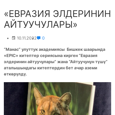
«ЕВРАЗИЯ ЭЛДЕРИНИН
АЙТУУЧУЛАРЫ»
10.11.2022
0
“Манас” улуттук академиясы Бишкек шаарында
«EPIC» китептер сериясына кирген “Евразия
элдеринин айтуучулары” жана “Айтуучунун түшү”
аталышындагы китептердин бет ачар аземи
өткөрүлдү.