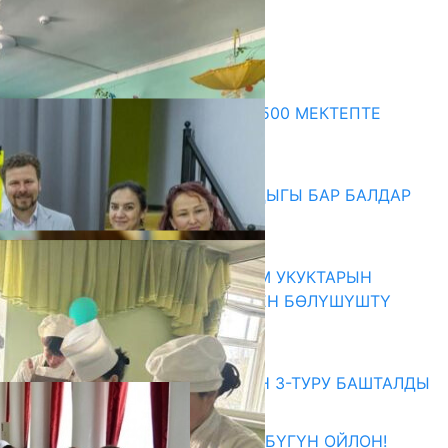
Комментарийлер
Акыркы жаңылыктар
ПРЕЗИДЕНТТИН ЖАРЛЫГЫ: 500 МЕКТЕПТЕ
ШАХМАТ ИЙРИМИ АЧЫЛАТ
06.08.2026
СҮЛҮКТҮ: ӨЗГӨЧӨ МУКТАЖДЫГЫ БАР БАЛДАР
ҮЧҮН БОРБОР АЧЫЛДЫ
06.08.2026
КЫРГЫЗ ЭКСПЕРТТЕРИ АДАМ УКУКТАРЫН
ОКУТУУ ТАЖРЫЙБАСЫ МЕНЕН БӨЛҮШҮШТҮ
06.08.2026
Абитуриент
ЖОЖДОРГО КАБЫЛ АЛУУНУН 3-ТУРУ БАШТАЛДЫ
27.07.2026
ӨЗҮҢДҮН КЕЛЕЧЕГИҢ ҮЧҮН БҮГҮН ОЙЛОН!