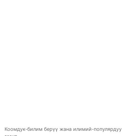
Коомдук-билим берүү жана илимий-популярдуу