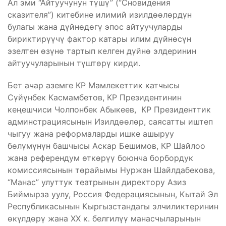
Ал эми “Айтуучунун түшү” (“Сновидения
сказителя”) китебине илимий изилдөөлөрдүн
булагы жана дүйнөдөгү эпос айтуучуларды
бириктирүүчү фактор катары илим дүйнөсүн
эзелтен өзүнө тартып келген дүйнө элдеринин
айтуучуларынын түштөрү кирди.
Бет ачар аземге КР Мамлекеттик катчысы
Сүйүнбек Касмамбетов, КР Президентинин
кеңешчиси Чолпонбек Абыкеев, КР Президенттик
админстрациясынын Изилдөөлөр, саясатты иштеп
чыгуу жана реформаларды ишке ашыруу
бөлүмүнүн башчысы Аскар Бешимов, КР Шайлоо
жана референдум өткөрүү боюнча борбордук
комиссиясынын төрайымы Нуржан Шайлдабекова,
“Манас” улуттук театрынын директору Азиз
Биймырза уулу, Россия Федерациясынын, Кытай Эл
Республикасынын Кыргызстандагы элчиликтеринин
өкүлдөрү жана XX к. белгилүү манасчыларынын