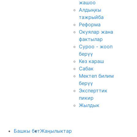
жашоо
Алдыңкы
тажрыйба
Реформа
Окуялар жана
фактылар
Суроо - жооп
берүү
Көз караш
Сабак
Мектеп билим
берүү
Эксперттик
пикир
Жылдык
Башкы бет
Жаңылыктар