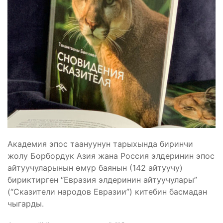
Академия эпос таануунун тарыхында биринчи
жолу Борбордук Азия жана Россия элдеринин эпос
айтуучуларынын өмүр баянын (142 айтуучу)
бириктирген “Евразия элдеринин айтуучулары”
(“Сказители народов Евразии”) китебин басмадан
чыгарды.