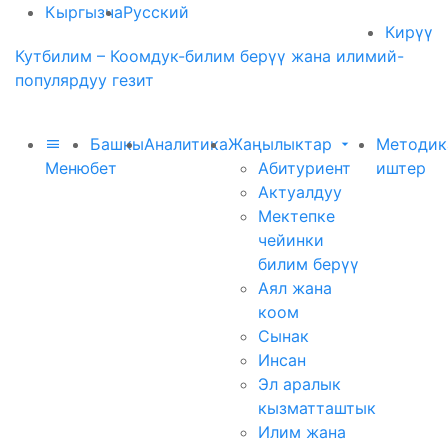
Кыргызча
Русский
Кирүү
Кутбилим – Коомдук-билим берүү жана илимий-
популярдуу гезит
Башкы
Аналитика
Жаңылыктар
Методик
Меню
бет
Абитуриент
иштер
Актуалдуу
Мектепке
чейинки
билим берүү
Аял жана
коом
Сынак
Инсан
Эл аралык
кызматташтык
Илим жана