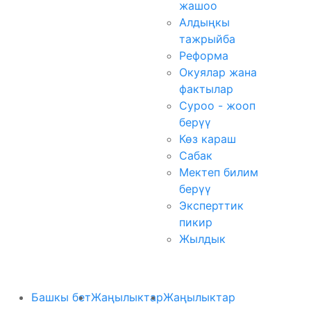
жашоо
Алдыңкы
тажрыйба
Реформа
Окуялар жана
фактылар
Суроо - жооп
берүү
Көз караш
Сабак
Мектеп билим
берүү
Эксперттик
пикир
Жылдык
Башкы бет
Жаңылыктар
Жаңылыктар