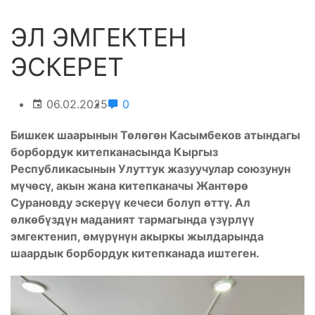
ЭЛ ЭМГЕКТЕН
ЭСКЕРЕТ
06.02.2025
0
Бишкек шаарынын Төлөгөн Касымбеков атындагы
борбордук китепканасында Кыргыз
Республикасынын Улуттук жазуучулар союзунун
мүчөсү, акын жана китепканачы Жантөрө
Сурановду эскерүү кечеси болуп өттү. Ал
өлкөбүздүн маданият тармагында үзүрлүү
эмгектенип, өмүрүнүн акыркы жылдарында
шаардык борбордук китепканада иштеген.