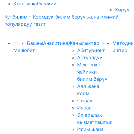
Кыргызча
Русский
Кирүү
Кутбилим – Коомдук-билим берүү жана илимий-
популярдуу гезит
Башкы
Аналитика
Жаңылыктар
Методик
Меню
бет
Абитуриент
иштер
Актуалдуу
Мектепке
чейинки
билим берүү
Аял жана
коом
Сынак
Инсан
Эл аралык
кызматташтык
Илим жана