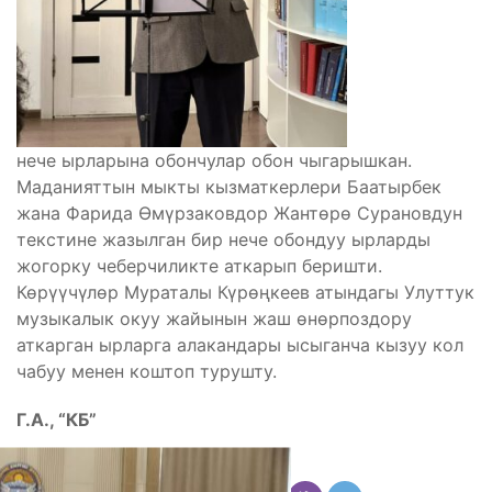
нече ырларына обончулар обон чыгарышкан.
Маданияттын мыкты кызматкерлери Баатырбек
жана Фарида Өмүрзаковдор Жантөрө Сурановдун
текстине жазылган бир нече обондуу ырларды
жогорку чеберчиликте аткарып беришти.
Көрүүчүлөр Мураталы Күрөңкеев атындагы Улуттук
музыкалык окуу жайынын жаш өнөрпоздору
аткарган ырларга алакандары ысыганча кызуу кол
чабуу менен коштоп турушту.
Г.А., “КБ”
Бөлүшүү