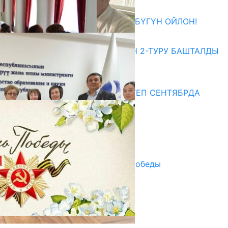
27.07.2026
ӨЗҮҢДҮН КЕЛЕЧЕГИҢ ҮЧҮН БҮГҮН ОЙЛОН!
20.07.2026
ЖОЖДОРГО КАБЫЛ АЛУУНУН 2-ТУРУ БАШТАЛДЫ
20.07.2026
Медиа
СУЗАКТА 750 ОРУНДУУ МЕКТЕП СЕНТЯБРДА
ПАЙДАЛАНУУГА БЕРИЛЕТ
07.08.2025
Улуу Жеңиштин жандуу сөзү
29.04.2025
Награды в преддверии Дня Победы
29.04.2025