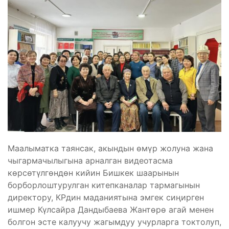
Маалыматка таянсак, акындын өмүр жолуна жана
чыгармачылыгына арналган видеотасма
көрсөтүлгөндөн кийин Бишкек шаарынын
борборлоштурулган китепканалар тармагынын
директору, КРдин маданиятына эмгек сиңирген
ишмер Күлсайра Дандыбаева Жантөрө агай менен
болгон эсте калуучу жагымдуу учурларга токтолуп,