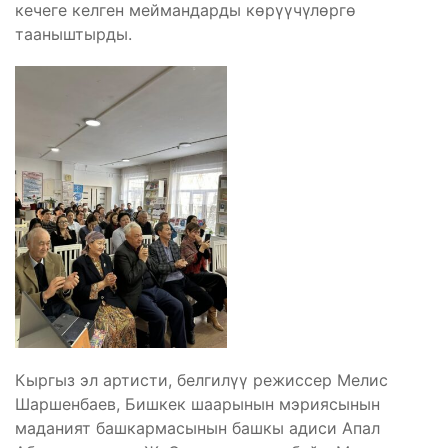
кечеге келген меймандарды көрүүчүлөргө
тааныштырды.
Кыргыз эл артисти, белгилүү режиссер Мелис
Шаршенбаев, Бишкек шаарынын мэриясынын
маданият башкармасынын башкы адиси Апал