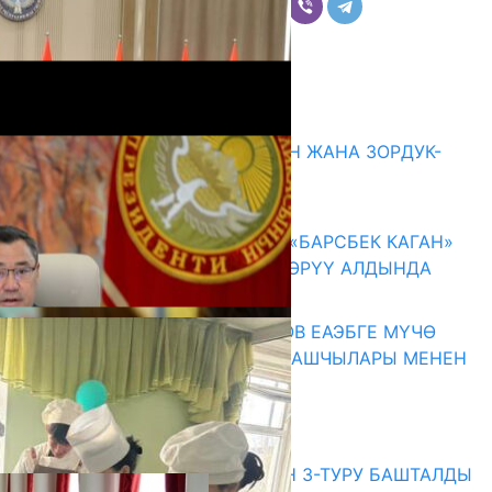
Комментарийлер
Акыркы жаңылыктар
ГЕНДЕРДИК БАСМЫРЛООДОН ЖАНА ЗОРДУК-
ЗОМБУЛУКТАН КОРГОО
07.08.2026
КЫРГЫЗ ТАРЫХЫ ТАСМАДА: «БАРСБЕК КАГАН»
КӨРКӨМ ТАСМАСЫ ЖАРЫК КӨРҮҮ АЛДЫНДА
07.08.2026
ПРЕЗИДЕНТ САДЫР ЖАПАРОВ ЕАЭБГЕ МҮЧӨ
МАМЛЕКЕТТЕРДИН ӨКМӨТ БАШЧЫЛАРЫ МЕНЕН
ЖОЛУГУШТУ
07.08.2026
Абитуриент
ЖОЖДОРГО КАБЫЛ АЛУУНУН 3-ТУРУ БАШТАЛДЫ