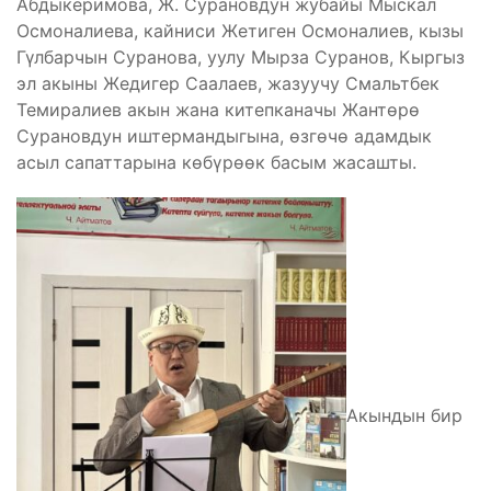
Абдыкеримова, Ж. Сурановдун жубайы Мыскал
Осмоналиева, кайниси Жетиген Осмоналиев, кызы
Гүлбарчын Суранова, уулу Мырза Суранов, Кыргыз
эл акыны Жедигер Саалаев, жазуучу Смальтбек
Темиралиев акын жана китепканачы Жантөрө
Сурановдун иштермандыгына, өзгөчө адамдык
асыл сапаттарына көбүрөөк басым жасашты.
Акындын бир