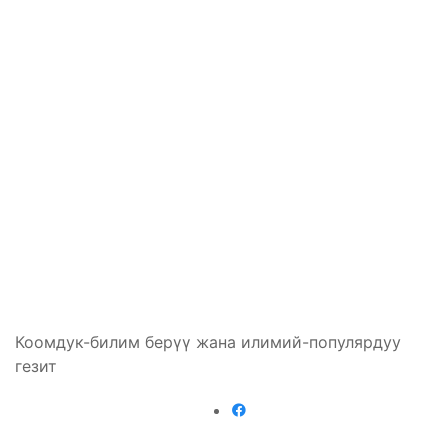
Коомдук-билим берүү жана илимий-популярдуу
гезит