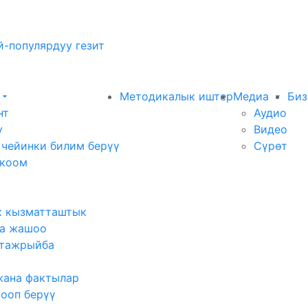
-популярдуу гезит
Методикалык иштер
Медиа
Биз
нт
Аудио
у
Видео
 чейинки билим берүү
Сүрөт
 коом
к кызматташтык
а жашоо
тажрыйба
жана фактылар
жооп берүү