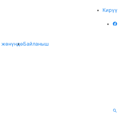
Кирүү
 жөнүндө
Байланыш