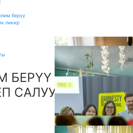
ш
илим берүү
ик пикир
ты
М БЕРҮҮ
А
ЕП САЛУУ ЖЫЙЫНЫ