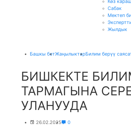
Көз кара
Сабак
Мектеп б
Экспертт
Жылдык
Башкы бет
Жаңылыктар
Билим берүү саяса
БИШКЕКТЕ БИЛИ
ТАРМАГЫНА СЕР
УЛАНУУДА
26.02.2025
0