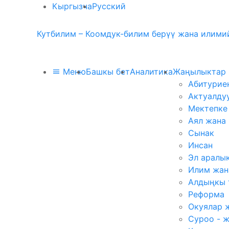
Кыргызча
Русский
Кутбилим – Коомдук-билим берүү жана илимий
Меню
Башкы бет
Аналитика
Жаңылыктар
Абитурие
Актуалду
Мектепке
Аял жана
Сынак
Инсан
Эл аралы
Илим жан
Алдыңкы 
Реформа
Окуялар 
Суроо - 