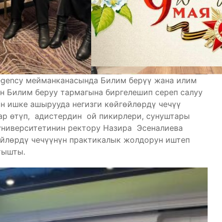
egency мейманканасында Билим берүү жана илим
н Билим беруу тармагына биргелешип сереп салуу
 ишке ашырууда негизги көйгөйлөрдү чечүү
ар өтүп, адистердин ой пикирлери, сунуштары
университетинин ректору Назира Эсеналиева
өйлөрдү чечүүнүн практикалык жолдорун иштеп
тышты.