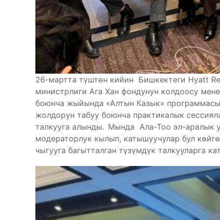
26-мартта түштөн кийин Бишкектеги Hyatt R
министрлиги Ага Хан фондунун колдоосу мене
боюнча жыйында «Алтын Казык» программасын
жолдорун табуу боюнча практикалык сессиял
талкууга алынды.
Мында Ала-Тоо эл-аралык 
модераторлук кылып, катышуучулар бул көйг
чыгууга багытталган түзүмдүк талкууларга ка