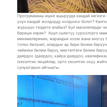
Программаны ишке ашырууда кандай негизги
үчүн кандай жолдорду колдонсо болот? Кантк
жүрүшүн тездете алабыз? Бул маселелерди че
бериши керек? Ушул сыяктуу суроолорго мам
мекемелеринин, жарандык коом жана өнүгүү 
топко бөлүнөт, алардын ар бири билим берүүн
чейинки билим берүү, мектептеги билим берү
даярдоо (даярдоо, кайра даярдоо, квалифика
(кесиптик лицейлер, орто кесиптик окуу жай
сунуштарын айтышты.