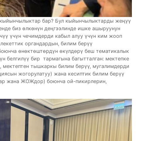
 кыйынчылыктар бар? Бул кыйынчылыктарды жеңүү
енде биз өлкөнүн деңгээлинде ишке ашыруунун
чүү үчүн чечимдерди кабыл алуу үчүн ким жооп
лекеттик органдардын, билим берүү
боюнча өнөктөштөрдүн өкүлдөрү беш тематикалык
үн белгилүү бир тармагына багытталган: мектепке
ү, мектептен тышкаркы билим берүү, мугалимдерди
циясын жогорулатуу) жана кесиптик билим берүү
лар жана ЖОЖдор) боюнча ой-пикирлерин,