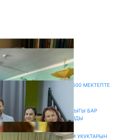
кыркы жаңылыктар
ПРЕЗИДЕНТТИН ЖАРЛЫГЫ: 500 МЕКТЕПТЕ
ШАХМАТ ИЙРИМИ АЧЫЛАТ
06.08.2026
СҮЛҮКТҮ: ӨЗГӨЧӨ МУКТАЖДЫГЫ БАР
БАЛДАР ҮЧҮН БОРБОР АЧЫЛДЫ
06.08.2026
КЫРГЫЗ ЭКСПЕРТТЕРИ АДАМ УКУКТАРЫН