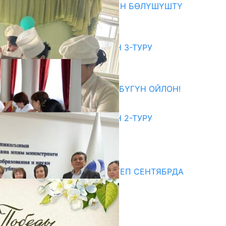
ОКУТУУ ТАЖРЫЙБАСЫ МЕНЕН БӨЛҮШҮШТҮ
06.08.2026
битуриент
ЖОЖДОРГО КАБЫЛ АЛУУНУН 3-ТУРУ
БАШТАЛДЫ
27.07.2026
ӨЗҮҢДҮН КЕЛЕЧЕГИҢ ҮЧҮН БҮГҮН ОЙЛОН!
20.07.2026
ЖОЖДОРГО КАБЫЛ АЛУУНУН 2-ТУРУ
БАШТАЛДЫ
20.07.2026
едиа
СУЗАКТА 750 ОРУНДУУ МЕКТЕП СЕНТЯБРДА
ПАЙДАЛАНУУГА БЕРИЛЕТ
07.08.2025
Улуу Жеңиштин жандуу сөзү
29.04.2025