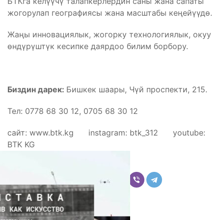
БТКга келүүчү талапкерлердин саны жана сапаты
жогорулап географиясы жана масштабы кеңейүүдө.
Жаңы инновациялык, жогорку технологиялык, окуу
өндүрүштүк кесипке даярдоо билим борбору.
Биздин дарек:
Бишкек шаары, Чүй проспекти, 215.
Тел: 0778 68 30 12, 0705 68 30 12
сайт: www.btk.kg instagram: btk_312 youtube:
BTK KG
Бөлүшүү
Комментарийлер