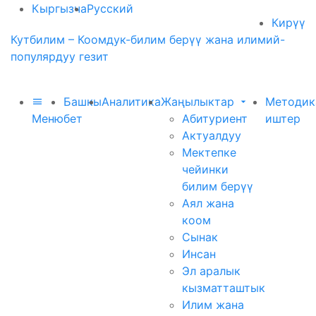
Кыргызча
Русский
Кирүү
Кутбилим – Коомдук-билим берүү жана илимий-
популярдуу гезит
Башкы
Аналитика
Жаңылыктар
Методик
Меню
бет
Абитуриент
иштер
Актуалдуу
Мектепке
чейинки
билим берүү
Аял жана
коом
Сынак
Инсан
Эл аралык
кызматташтык
Илим жана