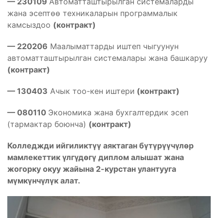
— 230109
Автоматташтырылган системаларды
жана эсептөө техникаларын программалык
камсыздоо
(контракт)
— 220206
Маалыматтарды иштеп чыгуунун
автоматташтырылган системалары жана башкаруу
(контракт)
— 130403
Ачык тоо-кен иштери
(контракт)
— 080110
Экономика жана бухгалтердик эсеп
(тармактар боюнча)
(контракт)
Колледжди ийгиликтүү аяктаган бүтүрүүчүлөр
мамлекеттик үлгүдөгү диплом алышат жана
жогорку окуу жайына 2-курстан улантууга
мүмкүнчүлүк алат.