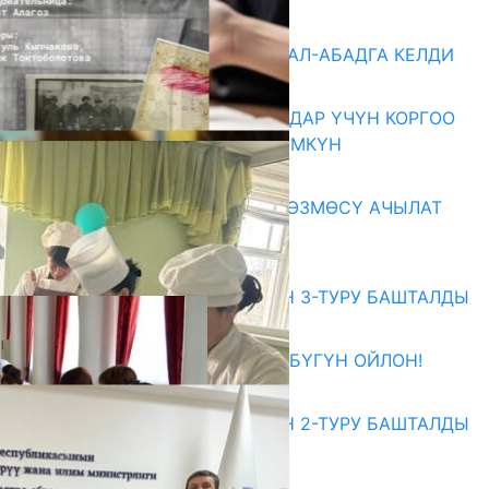
Акыркы жаңылыктар
«БИРИМДИК КЕРБЕНИ» ЖАЛАЛ-АБАДГА КЕЛДИ
07.08.2026
КОРРУПЦИЯНЫ КАБАРЛАГАНДАР ҮЧҮН КОРГОО
ЧАРАЛАРЫ КҮЧӨТҮЛҮШҮ МҮМКҮН
07.08.2026
«АРХИВ – ИСКУССТВО» КӨРГӨЗМӨСҮ АЧЫЛАТ
07.08.2026
Абитуриент
ЖОЖДОРГО КАБЫЛ АЛУУНУН 3-ТУРУ БАШТАЛДЫ
27.07.2026
ӨЗҮҢДҮН КЕЛЕЧЕГИҢ ҮЧҮН БҮГҮН ОЙЛОН!
20.07.2026
ЖОЖДОРГО КАБЫЛ АЛУУНУН 2-ТУРУ БАШТАЛДЫ
20.07.2026
Медиа