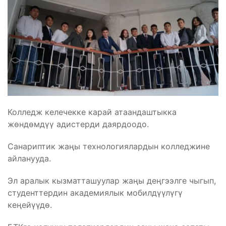
Колледж келечекке карай атаандаштыкка
жөндөмдүү адистерди даярдоодо.
Санариптик жаңы технологиялардын колледжине
айланууда.
Эл аралык кызматташуулар жаңы деңгээлге чыгып,
студенттердин академиялык мобилдүүлүгү
кеңейүүдө.