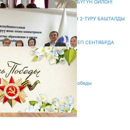
ӨЗҮҢДҮН КЕЛЕЧЕГИҢ ҮЧҮН БҮГҮН ОЙЛОН!
20.07.2026
ЖОЖДОРГО КАБЫЛ АЛУУНУН 2-ТУРУ БАШТАЛДЫ
20.07.2026
Медиа
СУЗАКТА 750 ОРУНДУУ МЕКТЕП СЕНТЯБРДА
ПАЙДАЛАНУУГА БЕРИЛЕТ
07.08.2025
Улуу Жеңиштин жандуу сөзү
29.04.2025
Награды в преддверии Дня Победы
29.04.2025