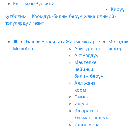
Кыргызча
Русский
Кирүү
Кутбилим – Коомдук-билим берүү жана илимий-
популярдуу гезит
Башкы
Аналитика
Жаңылыктар
Методик
Меню
бет
Абитуриент
иштер
Актуалдуу
Мектепке
чейинки
билим берүү
Аял жана
коом
Сынак
Инсан
Эл аралык
кызматташтык
Илим жана