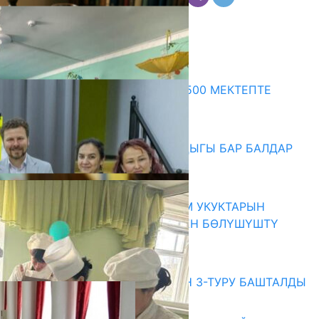
Комментарийлер
Акыркы жаңылыктар
ПРЕЗИДЕНТТИН ЖАРЛЫГЫ: 500 МЕКТЕПТЕ
ШАХМАТ ИЙРИМИ АЧЫЛАТ
06.08.2026
СҮЛҮКТҮ: ӨЗГӨЧӨ МУКТАЖДЫГЫ БАР БАЛДАР
ҮЧҮН БОРБОР АЧЫЛДЫ
06.08.2026
КЫРГЫЗ ЭКСПЕРТТЕРИ АДАМ УКУКТАРЫН
ОКУТУУ ТАЖРЫЙБАСЫ МЕНЕН БӨЛҮШҮШТҮ
06.08.2026
Абитуриент
ЖОЖДОРГО КАБЫЛ АЛУУНУН 3-ТУРУ БАШТАЛДЫ
27.07.2026