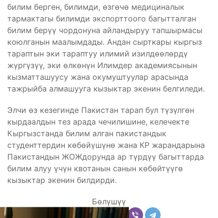
билим берген, билимди, өзгөчө медициналык
тармактагы билимди экспорттоого багытталган
билим берүү чордонуна айландыруу тапшырмасы
коюлганын маалымдады. Андан сырткары кыргыз
тараптын эки тараптуу илимий изилдөөлөрдү
жүргүзүү, эки өлкөнүн Илимдер академиясынын
кызматташуусу жана окумуштуулар арасында
тажрыйба алмашууга кызыктар экенин белгиледи.
Элчи өз кезегинде Пакистан тарап бул түзүлгөн
кырдаалдын тез арада чечилишине, келечекте
Кыргызстанда билим алган пакистандык
студенттердин көбөйүшүнө жана КР жарандарына
Пакистандын ЖОЖдорунда ар түрдүү багыттарда
билим алуу үчүн квотанын санын көбөйтүүгө
кызыктар экенин билдирди.
Бөлүшүү