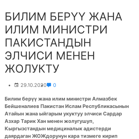
БИЛИМ БЕРҮҮ ЖАНА
ИЛИМ МИНИСТРИ
ПАКИСТАНДЫН
ЭЛЧИСИ МЕНЕН
ЖОЛУКТУ
29.10.2020
0
Билим берүү жана илим министри Алмазбек
Бейшеналиев Пакистан Ислам Республикасынын
Атайын жана ыйгарым укуктуу элчиси Сардар
Азхар Тарик Хан менен жолугушуп,
Кыргызстандын медициналык адистерди
даярдаган ЖОЖдорунун кара тизмеге кирип