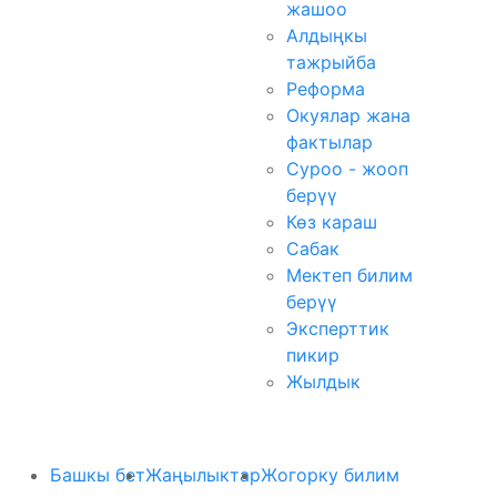
жашоо
Алдыңкы
тажрыйба
Реформа
Окуялар жана
фактылар
Суроо - жооп
берүү
Көз караш
Сабак
Мектеп билим
берүү
Эксперттик
пикир
Жылдык
Башкы бет
Жаңылыктар
Жогорку билим