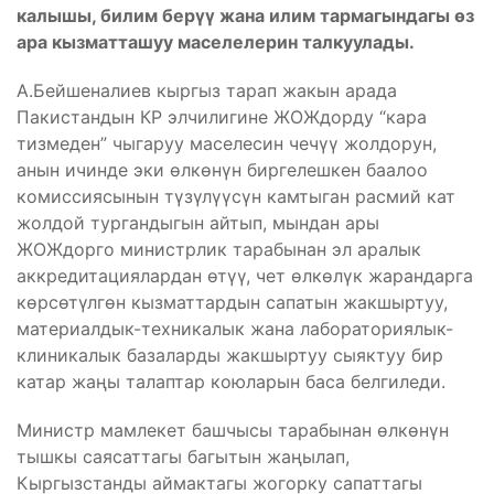
калышы, билим берүү жана илим тармагындагы өз
ара кызматташуу маселелерин талкуулады.
А.Бейшеналиев кыргыз тарап жакын арада
Пакистандын КР элчилигине ЖОЖдорду “кара
тизмеден” чыгаруу маселесин чечүү жолдорун,
анын ичинде эки өлкөнүн биргелешкен баалоо
комиссиясынын түзүлүүсүн камтыган расмий кат
жолдой тургандыгын айтып, мындан ары
ЖОЖдорго министрлик тарабынан эл аралык
аккредитациялардан өтүү, чет өлкөлүк жарандарга
көрсөтүлгөн кызматтардын сапатын жакшыртуу,
материалдык-техникалык жана лабораториялык-
клиникалык базаларды жакшыртуу сыяктуу бир
катар жаңы талаптар коюларын баса белгиледи.
Министр мамлекет башчысы тарабынан өлкөнүн
тышкы саясаттагы багытын жаңылап,
Кыргызстанды аймактагы жогорку сапаттагы